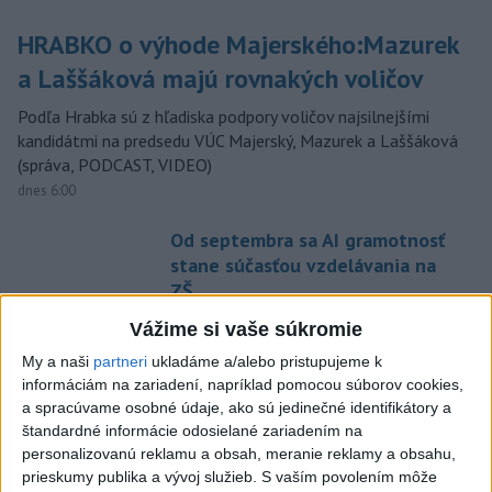
HRABKO o výhode Majerského:Mazurek
a Laššáková majú rovnakých voličov
Podľa Hrabka sú z hľadiska podpory voličov najsilnejšími
kandidátmi na predsedu VÚC Majerský, Mazurek a Laššáková
(správa, PODCAST, VIDEO)
dnes 6:00
Od septembra sa AI gramotnosť
stane súčasťou vzdelávania na
ZŠ
dnes 10:53
Vážime si vaše súkromie
USA plánujú poskytnúť Kolumbii
My a naši
partneri
ukladáme a/alebo pristupujeme k
pomoc vo výške jednej miliardy
informáciám na zariadení, napríklad pomocou súborov cookies,
dolárov
a spracúvame osobné údaje, ako sú jedinečné identifikátory a
štandardné informácie odosielané zariadením na
dnes 10:02
personalizovanú reklamu a obsah, meranie reklamy a obsahu,
Skončili ďalšie desiatky
prieskumy publika a vývoj služieb.
S vaším povolením môže