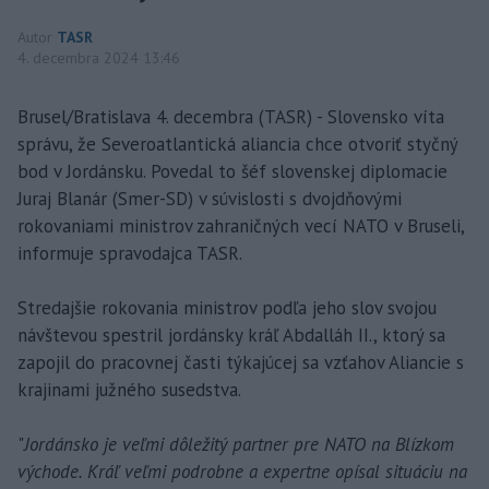
Autor
TASR
4. decembra 2024 13:46
Brusel/Bratislava 4. decembra (TASR) - Slovensko víta
správu, že Severoatlantická aliancia chce otvoriť styčný
bod v Jordánsku. Povedal to šéf slovenskej diplomacie
Juraj Blanár (Smer-SD) v súvislosti s dvojdňovými
rokovaniami ministrov zahraničných vecí NATO v Bruseli,
informuje spravodajca TASR.
Stredajšie rokovania ministrov podľa jeho slov svojou
návštevou spestril jordánsky kráľ Abdalláh II., ktorý sa
zapojil do pracovnej časti týkajúcej sa vzťahov Aliancie s
krajinami južného susedstva.
"
Jordánsko je veľmi dôležitý partner pre NATO na Blízkom
východe. Kráľ veľmi podrobne a expertne opísal situáciu na