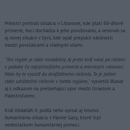
Ministri prebrali situáciu v Libanone, kde platí 60-dňové
prímerie, hoci dochádza k jeho porušovaniu, a venovali sa
aj novej situácii v Sýrii, kde opäť prepukli násilnosti
medzi povstalcami a vládnymi silami.
"
Ten región je stále nestabilný. Aj preto kráľ volal po riešení
v podobe čo najrýchlejšieho prímeria a mierových rokovaní.
Malo by to vyústiť do dvojštátneho riešenia. To je jediné
stále udržateľné riešenie v tomto regióne
," vysvetlil Blanár
aj s odkazom na prebiehajúci spor medzi Izraelom a
Palestínčanmi.
Kráľ Abdalláh II. podľa neho opísal aj hrozivú
humanitárnu situáciu v Pásme Gazy, ktoré trpí
nedostatkom humanitárnej pomoci.