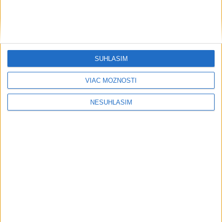
NOVÝ DOMOV: Medveď Artur z
košickej zoo odchádza za hranice
Orbánová telefonovala s Blanárom a
Tarabom o pomoci na Dunaji
SÚHLASÍM
TEPLOTNÝ REKORD NA SLOVENSKU:
VIAC MOŽNOSTÍ
Padol v Kamenici nad Hronom
NESÚHLASÍM
Filip Kuffa tvrdí, že eurokomisia mu
dala za pravdu pri zonácii
Pri horúčavách myslite aj na zvieratá.
Viete, kedy potrebujú pomoc?
ŠTIBRAVÁ: Štvrté miesto v silnej
svetovej konkurencii je výborné