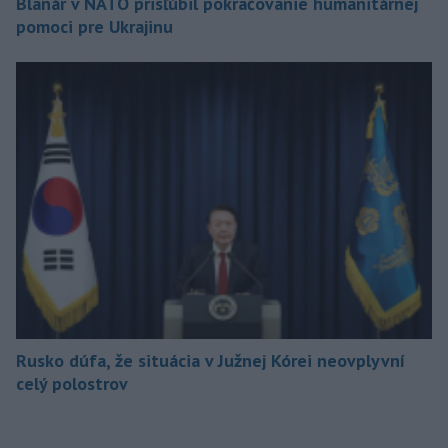
Blanár v NATO prisľúbil pokračovanie humanitárnej
pomoci pre Ukrajinu
Rusko dúfa, že situácia v Južnej Kórei neovplyvní
celý polostrov