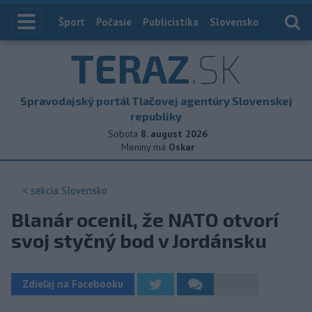
Index
Šport
Počasie
Publicistika
Slovensko
Zahranič
TERAZ
.SK
Spravodajský portál Tlačovej agentúry Slovenskej
republiky
Sobota
8. august 2026
Meniny má
Oskar
< sekcia
Slovensko
Blanár ocenil, že NATO otvorí
svoj styčný bod v Jordánsku
Zdieľaj na Facebooku