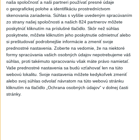
menších pôšt, samosprávam sa
naša spoločnosť a naši partneri používať presné údaje
to nepáči
o geografickej polohe a identifikáciu prostredníctvom
skenovania zariadenia. Súhlas s vyššie uvedeným spracúvaním
dnes 11:17
zo strany našej spoločnosti a našich 824 partnerov môžete
ECDC: V Európe zaznamenali
poskytnúť kliknutím na príslušné tlačidlo. Skôr než súhlas
241 prípadov nákazy
poskytnete, môžete kliknutím jeho poskytnutie odmietnuť alebo
si preštudovať podrobnejšie informácie a zmeniť svoje
západonílskou horúčkou
prednostné nastavenia.
Zoberte na vedomie, že na niektoré
dnes 9:11
formy spracúvania vašich osobných údajov nepotrebujeme váš
Senát schválil Todda Blanchea
súhlas, proti takémuto spracovaniu však máte právo namietať.
Vaše prednostné nastavenia sa budú vzťahovať len na túto
do funkcie ministra
webovú lokalitu. Svoje nastavenia môžete kedykoľvek zmeniť
spravodlivosti
alebo svoj súhlas odvolať návratom na túto webovú stránku
dnes 10:49
kliknutím na tlačidlo „Ochrana osobných údajov“ v dolnej časti
stránky.
Firmám chýbajú kvalifikovaní
ľudia, pomôcť môže
rekvalifikácia
dnes 9:42
INTOXIKOVALA SA OSOBA:
Požiar v Braväcove zasiahol 10