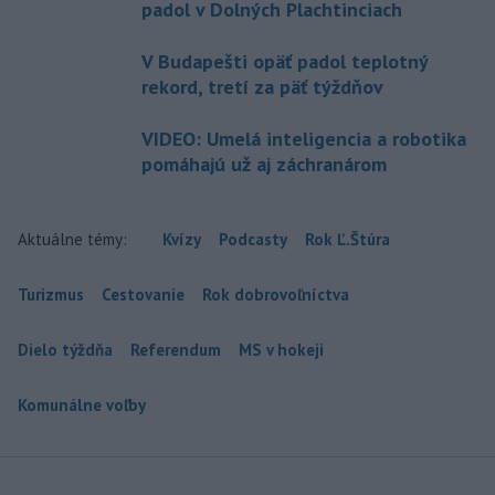
padol v Dolných Plachtinciach
V Budapešti opäť padol teplotný
rekord, tretí za päť týždňov
VIDEO: Umelá inteligencia a robotika
pomáhajú už aj záchranárom
Aktuálne témy:
Kvízy
Podcasty
Rok Ľ.Štúra
Turizmus
Cestovanie
Rok dobrovoľníctva
Dielo týždňa
Referendum
MS v hokeji
Komunálne voľby