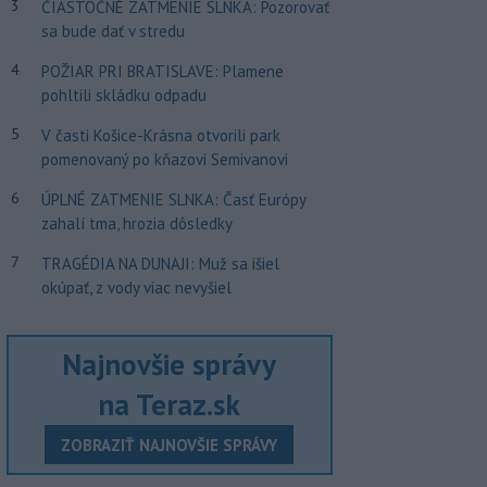
3
ČIASTOČNÉ ZATMENIE SLNKA: Pozorovať
sa bude dať v stredu
4
POŽIAR PRI BRATISLAVE: Plamene
pohltili skládku odpadu
5
V časti Košice-Krásna otvorili park
pomenovaný po kňazovi Semivanovi
6
ÚPLNÉ ZATMENIE SLNKA: Časť Európy
zahalí tma, hrozia dôsledky
7
TRAGÉDIA NA DUNAJI: Muž sa išiel
okúpať, z vody viac nevyšiel
Najnovšie správy
na Teraz.sk
ZOBRAZIŤ NAJNOVŠIE SPRÁVY