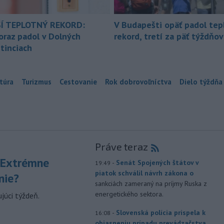
Í TEPLOTNÝ REKORD:
V Budapešti opäť padol tep
oraz padol v Dolných
rekord, tretí za päť týždňov
tinciach
túra
Turizmus
Cestovanie
Rok dobrovoľníctva
Dielo týždňa
Práve teraz
 Extrémne
-
Senát Spojených štátov v
19:49
piatok schválil návrh zákona o
nie?
sankciách zameraný na príjmy Ruska z
energetického sektora.
júci týždeň.
-
Slovenská polícia prispela k
16:08
objasneniu prípadu prevádzačstva,