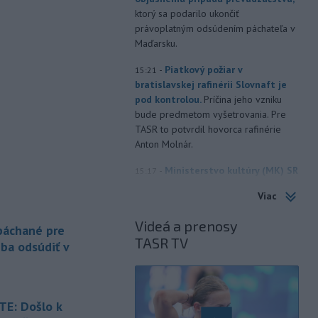
ktorý sa podarilo ukončiť
právoplatným odsúdením páchateľa v
Maďarsku.
-
Piatkový požiar v
15:21
bratislavskej rafinérii Slovnaft je
pod kontrolou.
Príčina jeho vzniku
bude predmetom vyšetrovania. Pre
TASR to potvrdil hovorca rafinérie
Anton Molnár.
-
Ministerstvo kultúry (MK) SR
15:17
upraví verziu opatrenia o
Viac
podrobnostiach poskytovania dotácií v
pôsobnosti rezortu.
Videá a prenosy
 páchané pre
TASR TV
-
V bratislavskej rafinérii
14:17
eba odsúdiť v
Slovnaft horí uskladnený ropný
produkt.
TASR o tom informovala
rafinéria s tým, že obyvateľom nehrozí
nebezpečenstvo.
E: Došlo k