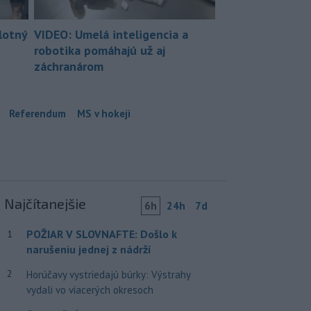
lotný
VIDEO: Umelá inteligencia a
robotika pomáhajú už aj
záchranárom
Referendum
MS v hokeji
Najčítanejšie
6h
24h
7d
POŽIAR V SLOVNAFTE: Došlo k
1
narušeniu jednej z nádrží
2
Horúčavy vystriedajú búrky: Výstrahy
vydali vo viacerých okresoch