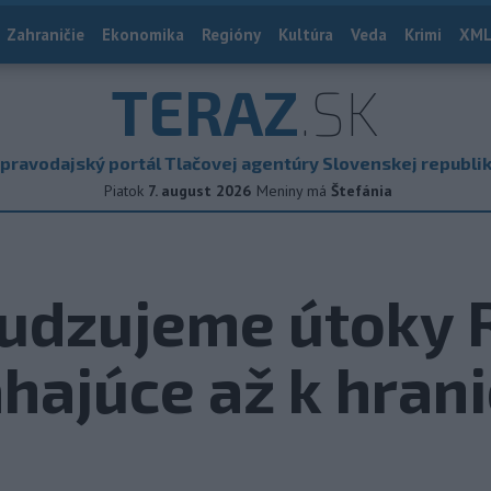
Zahraničie
Ekonomika
Regióny
Kultúra
Veda
Krimi
XML
TERAZ
.SK
pravodajský portál Tlačovej agentúry Slovenskej republi
Piatok
7. august 2026
Meniny má
Štefánia
sudzujeme útoky 
ahajúce až k hrani