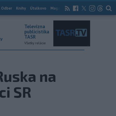
 Odber
Knihy
Útulkovo
Magazín
News Now
Archív
TASR
Televízna
publicistika
TASR
ky
Všetky relácie
Ruska na
ci SR