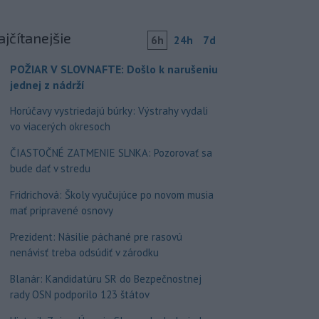
ajčítanejšie
6h
24h
7d
POŽIAR V SLOVNAFTE: Došlo k narušeniu
jednej z nádrží
Horúčavy vystriedajú búrky: Výstrahy vydali
vo viacerých okresoch
ČIASTOČNÉ ZATMENIE SLNKA: Pozorovať sa
bude dať v stredu
Fridrichová: Školy vyučujúce po novom musia
mať pripravené osnovy
Prezident: Násilie páchané pre rasovú
nenávisť treba odsúdiť v zárodku
Blanár: Kandidatúru SR do Bezpečnostnej
rady OSN podporilo 123 štátov