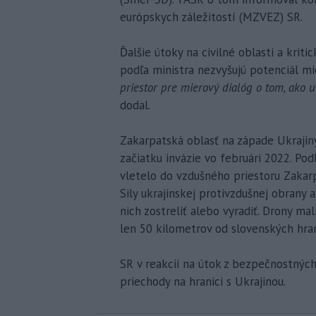
európskych záležitostí (MZVEZ) SR.
Ďalšie útoky na civilné oblasti a krit
podľa ministra nezvyšujú potenciál m
priestor pre mierový dialóg o tom, ako u
dodal.
Zakarpatská oblasť na západe Ukrajin
začiatku invázie vo februári 2022. Po
vletelo do vzdušného priestoru Zakarp
Sily ukrajinskej protivzdušnej obrany 
nich zostreliť alebo vyradiť. Drony m
len 50 kilometrov od slovenských hran
SR v reakcii na útok z bezpečnostných
priechody na hranici s Ukrajinou.