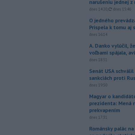
narušeniu jednej z 
aktualizovan
dnes 14:20
,
dnes 15:46
O jedného prevádz
Prispela k tomu aj 
dnes 16:14
A. Danko vylúčil, ž
voľbami spájala, a
dnes 18:51
Senát USA schválil
sankciách proti Ru
dnes 19:50
Magyar o kandidát
prezidenta: Mená 
prekvapením
dnes 17:31
Románsky palác na