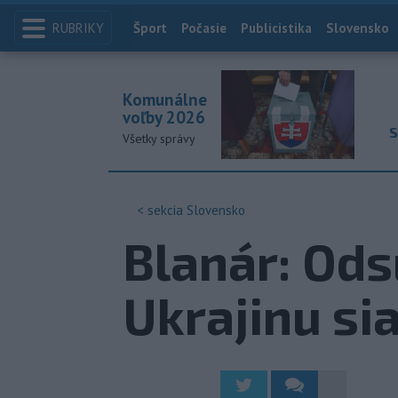
RUBRIKY
Index
Šport
Počasie
Publicistika
Slovensko
Komunálne
voľby 2026
S
Všetky správy
< sekcia
Slovensko
Blanár: Od
Ukrajinu si