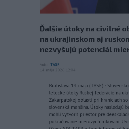
Ďalšie útoky na civilné o
na ukrajinskom aj rusko
nezvyšujú potenciál mie
Autor
TASR
14. mája 2026 12:04
Bratislava 14. mája (TASR) - Slovensko
letecké útoky Ruskej federácie na ukr
Zakarpatskej oblasti pri hraniciach so
slovenská menšina. Útoky nasledujú b
mohli vytvoriť priestor pre deeskalác
pokračovanie mierových rokovaní. Uvie
(Smer-SD). TASR o tom informoval kom