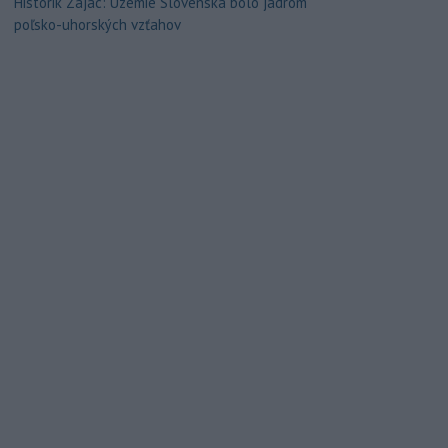
Historik Zajac: Územie Slovenska bolo jadrom
poľsko-uhorských vzťahov