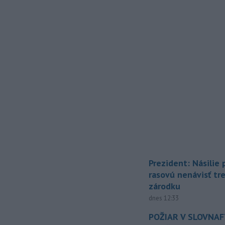
Prezident: Násilie
rasovú nenávisť tr
zárodku
dnes 12:33
POŽIAR V SLOVNAFT