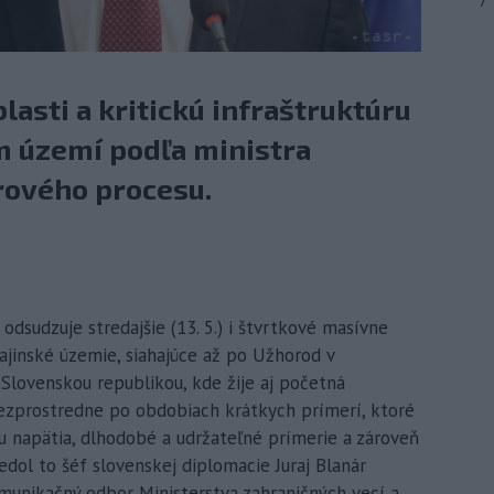
7
blasti a kritickú infraštruktúru
m území podľa ministra
rového procesu.
 odsudzuje stredajšie (13. 5.) i štvrtkové masívne
ajinské územie, siahajúce až po Užhorod v
 Slovenskou republikou, kde žije aj početná
ezprostredne po obdobiach krátkych prímerí, ktoré
iu napätia, dlhodobé a udržateľné prímerie a zároveň
dol to šéf slovenskej diplomacie Juraj Blanár
unikačný odbor Ministerstva zahraničných vecí a