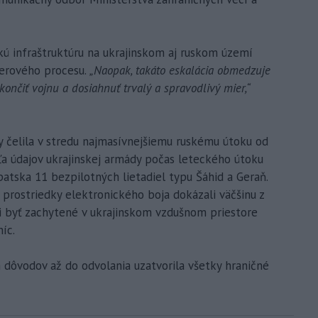
ickú infraštruktúru na ukrajinskom aj ruskom území
ierového procesu.
„Naopak, takáto eskalácia obmedzuje
končiť vojnu a dosiahnuť trvalý a spravodlivý mier,“
y čelila v stredu najmasívnejšiemu ruskému útoku od
dľa údajov ukrajinskej armády počas leteckého útoku
atska 11 bezpilotných lietadiel typu Šáhid a Geraň.
a prostriedky elektronického boja dokázali väčšinu z
ali byť zachytené v ukrajinskom vzdušnom priestore
íc.
 dôvodov až do odvolania uzatvorila všetky hraničné