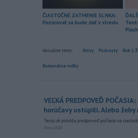
ČIASTOČNÉ ZATMENIE SLNKA:
ĎALŠ
Pozorovať sa bude dať v stredu
Tent
Plach
Aktuálne témy:
Kvízy
Podcasty
Rok Ľ.Š
Komunálne voľby
VEĽKÁ PREDPOVEĎ POČASIA:
horúčavy ustúpili. Alebo žeby 
Teraz.sk prináša predpoveď počasia na nasledu
dnes 16:00