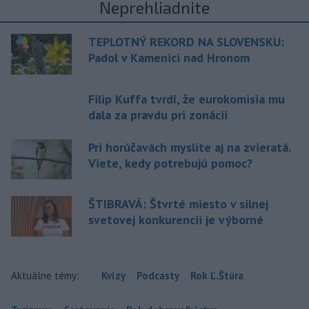
Neprehliadnite
TEPLOTNÝ REKORD NA SLOVENSKU:
Padol v Kamenici nad Hronom
Filip Kuffa tvrdí, že eurokomisia mu
dala za pravdu pri zonácii
Pri horúčavách myslite aj na zvieratá.
Viete, kedy potrebujú pomoc?
ŠTIBRAVÁ: Štvrté miesto v silnej
svetovej konkurencii je výborné
Aktuálne témy:
Kvízy
Podcasty
Rok Ľ.Štúra