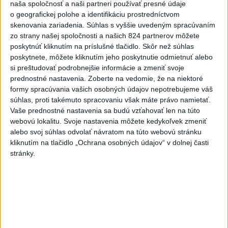
naša spoločnosť a naši partneri používať presné údaje
Európanov užíva denne tabak
o geografickej polohe a identifikáciu prostredníctvom
dnes 7:18
skenovania zariadenia. Súhlas s vyššie uvedeným spracúvaním
zo strany našej spoločnosti a našich 824 partnerov môžete
Ukrajina: Nočné ruské útoky
poskytnúť kliknutím na príslušné tlačidlo. Skôr než súhlas
zabili najmenej šesť ľudí
poskytnete, môžete kliknutím jeho poskytnutie odmietnuť alebo
si preštudovať podrobnejšie informácie a zmeniť svoje
dnes 7:55
prednostné nastavenia.
Zoberte na vedomie, že na niektoré
formy spracúvania vašich osobných údajov nepotrebujeme váš
FIFA sa ospravedlnila za plán s
súhlas, proti takémuto spracovaniu však máte právo namietať.
podielmi, no podporila
Vaše prednostné nastavenia sa budú vzťahovať len na túto
Infantina
webovú lokalitu. Svoje nastavenia môžete kedykoľvek zmeniť
aktualizované
dnes 6:47
,
dnes 7:10
alebo svoj súhlas odvolať návratom na túto webovú stránku
kliknutím na tlačidlo „Ochrana osobných údajov“ v dolnej časti
Slováci na Hlinka Gretzky Cupe
stránky.
zdolali Švajčiarov 6:2, sú v
semifinále
aktualizované
dnes 6:01
,
dnes 7:37
Práve teraz
-
Končiaci kolumbijský minister obrany Pedro Sánchez v
09:15