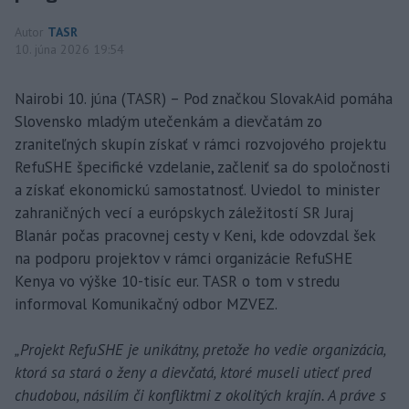
Autor
TASR
10. júna 2026 19:54
Nairobi 10. júna (TASR) – Pod značkou SlovakAid pomáha
Slovensko mladým utečenkám a dievčatám zo
zraniteľných skupín získať v rámci rozvojového projektu
RefuSHE špecifické vzdelanie, začleniť sa do spoločnosti
a získať ekonomickú samostatnosť. Uviedol to minister
zahraničných vecí a európskych záležitostí SR Juraj
Blanár počas pracovnej cesty v Keni, kde odovzdal šek
na podporu projektov v rámci organizácie RefuSHE
Kenya vo výške 10-tisíc eur. TASR o tom v stredu
informoval Komunikačný odbor MZVEZ.
„Projekt RefuSHE je unikátny, pretože ho vedie organizácia,
ktorá sa stará o ženy a dievčatá, ktoré museli utiecť pred
chudobou, násilím či konfliktmi z okolitých krajín. A práve s