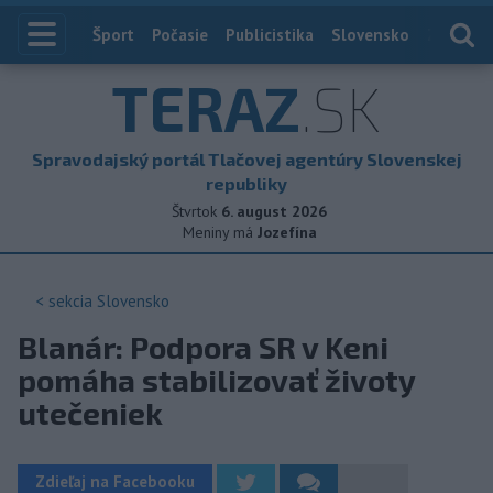
Index
Šport
Počasie
Publicistika
Slovensko
Zahranič
TERAZ
.SK
Spravodajský portál Tlačovej agentúry Slovenskej
republiky
Štvrtok
6. august 2026
Meniny má
Jozefína
< sekcia
Slovensko
Blanár: Podpora SR v Keni
pomáha stabilizovať životy
utečeniek
Zdieľaj na Facebooku