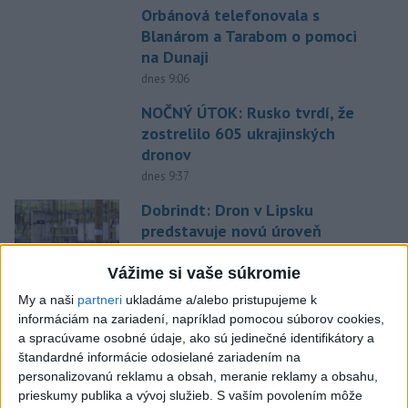
Orbánová telefonovala s
Blanárom a Tarabom o pomoci
na Dunaji
dnes 9:06
NOČNÝ ÚTOK: Rusko tvrdí, že
zostrelilo 605 ukrajinských
dronov
dnes 9:37
Dobrindt: Dron v Lipsku
predstavuje novú úroveň
nebezpečenstva
Vážime si vaše súkromie
dnes 6:20
My a naši
partneri
ukladáme a/alebo pristupujeme k
Hirošima si pripomína 81.
informáciám na zariadení, napríklad pomocou súborov cookies,
výročie zhodenia atómovej
a spracúvame osobné údaje, ako sú jedinečné identifikátory a
bomby
štandardné informácie odosielané zariadením na
dnes 8:42
personalizovanú reklamu a obsah, meranie reklamy a obsahu,
prieskumy publika a vývoj služieb.
S vaším povolením môže
Eurostat: Takmer 17 percent