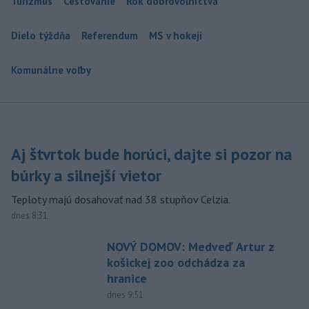
Turizmus
Cestovanie
Rok dobrovoľníctva
Dielo týždňa
Referendum
MS v hokeji
Komunálne voľby
Aj štvrtok bude horúci, dajte si pozor na
búrky a silnejší vietor
Teploty majú dosahovať nad 38 stupňov Celzia.
dnes 8:31
NOVÝ DOMOV: Medveď Artur z
košickej zoo odchádza za
hranice
dnes 9:51