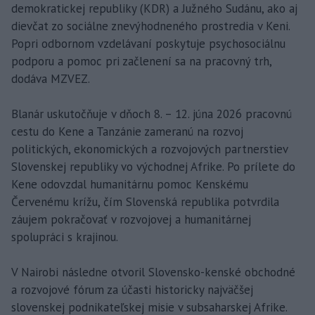
demokratickej republiky (KDR) a Južného Sudánu, ako aj
dievčat zo sociálne znevýhodneného prostredia v Keni.
Popri odbornom vzdelávaní poskytuje psychosociálnu
podporu a pomoc pri začlenení sa na pracovný trh,
dodáva MZVEZ.
Blanár uskutočňuje v dňoch 8. – 12. júna 2026 pracovnú
cestu do Kene a Tanzánie zameranú na rozvoj
politických, ekonomických a rozvojových partnerstiev
Slovenskej republiky vo východnej Afrike. Po prílete do
Kene odovzdal humanitárnu pomoc Kenskému
Červenému krížu, čím Slovenská republika potvrdila
záujem pokračovať v rozvojovej a humanitárnej
spolupráci s krajinou.
V Nairobi následne otvoril Slovensko-kenské obchodné
a rozvojové fórum za účasti historicky najväčšej
slovenskej podnikateľskej misie v subsaharskej Afrike.