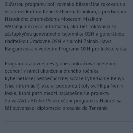
Súčasťou programu boli rovnako bilaterálne rokovania s
viceprezidentom Kene Kithurem Kindikim, s predsedom
Národného zhromaždenia Mosesom Masikom
Wetangulom (viac informácií), ako tiež rokovania so
zástupkyňou generálneho tajomníka OSN a generálnou
riaditeľkou Úradovne OSN v Nairobi Zainab Hawa
Bangurovou a s vedením Programu OSN pre ľudské sídla.
Program pracovnej cesty dnes pokračoval udelením
ocenení v rámci ukončenia druhého ročníka
kybernetickej bezpečnostnej súťaže CyberGame Kenya
(viac informácií), ako aj podporou školy sv. Filipa Neri v
Joske, ktorá patrí medzi najúspešnejšie projekty
SlovakAid v Afrike. Po ukončení programu v Nairobi sa
šéf slovenskej diplomacie presunie do Tanzánie.