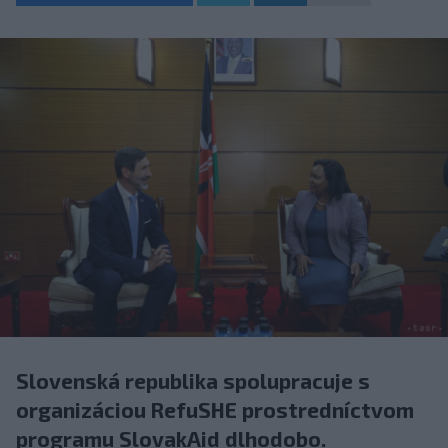
Slovenská republika spolupracuje s
organizáciou RefuSHE prostredníctvom
programu SlovakAid dlhodobo.