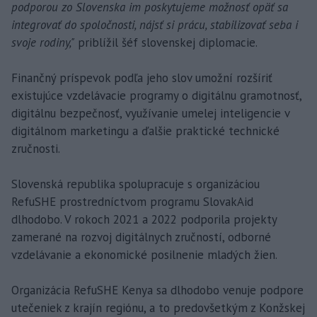
podporou zo Slovenska im poskytujeme možnosť opäť sa
integrovať do spoločnosti, nájsť si prácu, stabilizovať seba i
svoje rodiny,"
priblížil šéf slovenskej diplomacie.
Finančný príspevok podľa jeho slov umožní rozšíriť
existujúce vzdelávacie programy o digitálnu gramotnosť,
digitálnu bezpečnosť, využívanie umelej inteligencie v
digitálnom marketingu a ďalšie praktické technické
zručnosti.
Slovenská republika spolupracuje s organizáciou
RefuSHE prostredníctvom programu SlovakAid
dlhodobo. V rokoch 2021 a 2022 podporila projekty
zamerané na rozvoj digitálnych zručností, odborné
vzdelávanie a ekonomické posilnenie mladých žien.
Organizácia RefuSHE Kenya sa dlhodobo venuje podpore
utečeniek z krajín regiónu, a to predovšetkým z Konžskej