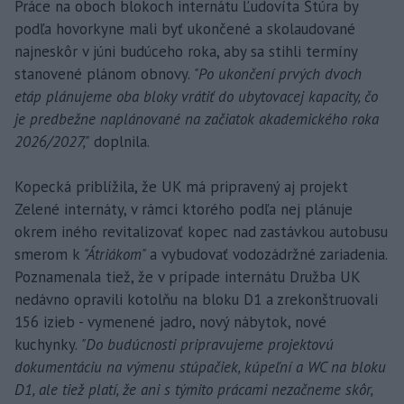
Práce na oboch blokoch internátu Ľudovíta Štúra by
podľa hovorkyne mali byť ukončené a skolaudované
najneskôr v júni budúceho roka, aby sa stihli termíny
stanovené plánom obnovy.
"Po ukončení prvých dvoch
etáp plánujeme oba bloky vrátiť do ubytovacej kapacity, čo
je predbežne naplánované na začiatok akademického roka
2026/2027,"
doplnila.
Kopecká priblížila, že UK má pripravený aj projekt
Zelené internáty, v rámci ktorého podľa nej plánuje
okrem iného revitalizovať kopec nad zastávkou autobusu
smerom k
"Átriákom"
a vybudovať vodozádržné zariadenia.
Poznamenala tiež, že v prípade internátu Družba UK
nedávno opravili kotolňu na bloku D1 a zrekonštruovali
156 izieb - vymenené jadro, nový nábytok, nové
kuchynky.
"Do budúcnosti pripravujeme projektovú
dokumentáciu na výmenu stúpačiek, kúpeľní a WC na bloku
D1, ale tiež platí, že ani s týmito prácami nezačneme skôr,