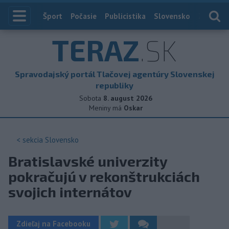
Index
Šport
Počasie
Publicistika
Slovensko
Zahranič
TERAZ
.SK
Spravodajský portál Tlačovej agentúry Slovenskej
republiky
Sobota
8. august 2026
Meniny má
Oskar
< sekcia
Slovensko
Bratislavské univerzity
pokračujú v rekonštrukciách
svojich internátov
Zdieľaj na Facebooku