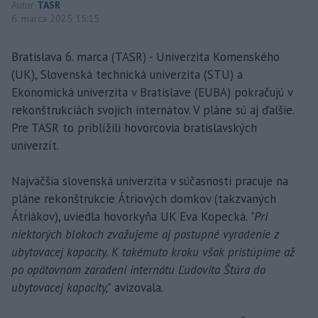
Autor
TASR
6. marca 2025 15:15
Bratislava 6. marca (TASR) - Univerzita Komenského
(UK), Slovenská technická univerzita (STU) a
Ekonomická univerzita v Bratislave (EUBA) pokračujú v
rekonštrukciách svojich internátov. V pláne sú aj ďalšie.
Pre TASR to priblížili hovorcovia bratislavských
univerzít.
Najväčšia slovenská univerzita v súčasnosti pracuje na
pláne rekonštrukcie Átriových domkov (takzvaných
Átriákov), uviedla hovorkyňa UK Eva Kopecká.
"Pri
niektorých blokoch zvažujeme aj postupné vyradenie z
ubytovacej kapacity. K takémuto kroku však pristúpime až
po opätovnom zaradení internátu Ľudovíta Štúra do
ubytovacej kapacity,"
avizovala.