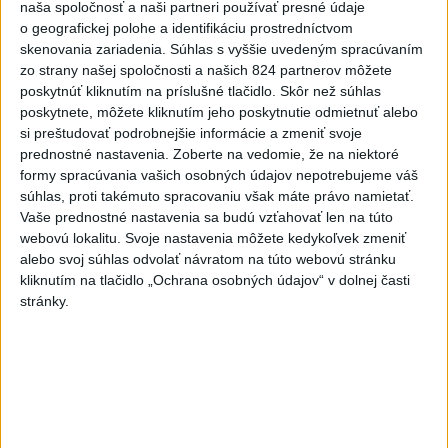
V Budapešti opäť padol teplotný
naša spoločnosť a naši partneri používať presné údaje
rekord, tretí za päť týždňov
o geografickej polohe a identifikáciu prostredníctvom
skenovania zariadenia. Súhlas s vyššie uvedeným spracúvaním
zo strany našej spoločnosti a našich 824 partnerov môžete
VIDEO: Umelá inteligencia a robotika
poskytnúť kliknutím na príslušné tlačidlo. Skôr než súhlas
pomáhajú už aj záchranárom
poskytnete, môžete kliknutím jeho poskytnutie odmietnuť alebo
si preštudovať podrobnejšie informácie a zmeniť svoje
prednostné nastavenia.
Zoberte na vedomie, že na niektoré
Aktuálne témy:
Kvízy
Podcasty
Rok Ľ.Štúra
formy spracúvania vašich osobných údajov nepotrebujeme váš
súhlas, proti takémuto spracovaniu však máte právo namietať.
Turizmus
Cestovanie
Rok dobrovoľníctva
Vaše prednostné nastavenia sa budú vzťahovať len na túto
webovú lokalitu. Svoje nastavenia môžete kedykoľvek zmeniť
alebo svoj súhlas odvolať návratom na túto webovú stránku
Dielo týždňa
Referendum
MS v hokeji
kliknutím na tlačidlo „Ochrana osobných údajov“ v dolnej časti
stránky.
Komunálne voľby