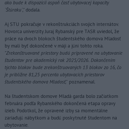
ako bude k dispozícii aspoň časť ubytovacej kapacity
´Štúraku´,"
dodala.
Aj STU pokračuje v rekonštrukciách svojich internátov.
Hovorca univerzity Juraj Rybanský pre TASR uviedol, že
práce na dvoch blokoch študentského domova Mladosť
by mali byť dokončené v máji a júni tohto roka.
"Zrekonštruované priestory budú pripravené na ubytovanie
študentov pre akademický rok 2025/2026. Dokončením
týchto blokov bude zrekonštruovaných 13 blokov zo 16, čo
je približne 81,25 percenta ubytovacích priestorov
študentského domova Mladosť,"
poznamenal.
Na študentskom domove Mladá garda bolo začiatkom
februára podľa Rybanského dokončená etapa opravy
izieb. Podotkol, že opravené izby sa momentálne
zariaďujú nábytkom a budú poskytnuté študentom na
ubytovanie.