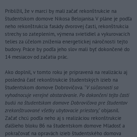
Priblížil, že v marci by mali začať rekonštrukcie na
študentskom domove Nikosa Belojanisa. V pláne je podľa
neho rekonštrukcia fasády dvorovej časti, rekonštrukcia
strechy so zateplením, výmena svietidiel a vykurovacích
telies za účelom zníženia energetickej náročnosti tejto
budovy. Práce by podľa jeho slov mali byť dokončené do
14 mesiacov od začatia prác.
Ako doplnil, v tomto roku je pripravená na realizáciu aj
posledná časť rekonštrukcie študentských izieb na
študentskom domove Dobrovičova.
"V súčasnosti sa
vyhodnocuje verejné obstarávanie. Po dokončení tejto časti
budú na študentskom domove Dobrovičova pre študentov
zrekonštruované všetky ubytovacie priestory,"
objasnil.
Začať chcú podľa neho aj s realizáciou rekonštrukcie
ďalšieho bloku B6 na študentskom domove Mladosť a
pokračovať na opravách izieb študentského domova