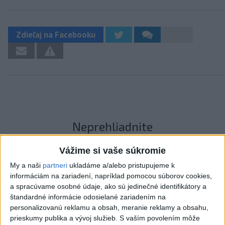
Zdieľaj na Facebooku
Neprehliadnite
ČIASTOČNÉ ZATMENIE SLNKA:
Vážime si vaše súkromie
Pozorovať sa bude dať v stredu
My a naši
partneri
ukladáme a/alebo pristupujeme k
informáciám na zariadení, napríklad pomocou súborov cookies,
ĎALŠÍ TEPLOTNÝ REKORD: Tentoraz
a spracúvame osobné údaje, ako sú jedinečné identifikátory a
padol v Dolných Plachtinciach
štandardné informácie odosielané zariadením na
personalizovanú reklamu a obsah, meranie reklamy a obsahu,
prieskumy publika a vývoj služieb.
S vaším povolením môže