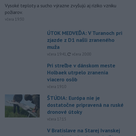
Vysoké teploty a sucho výrazne zvyšujú aj riziko vzniku
požiarov.
včera 19:30
ÚTOK MEDVEĎA: V Turanoch pri
zjazde z D1 našli zraneného
muža
aktualizované
včera 19:41
,
včera 20:00
Pri streľbe v dánskom meste
Holbaek utrpelo zranenia
viacero osôb
včera 19:10
ŠTÚDIA: Európa nie je
dostatočne pripravená na ruské
dronové útoky
včera 17:15
V Bratislave na Starej Ivanskej