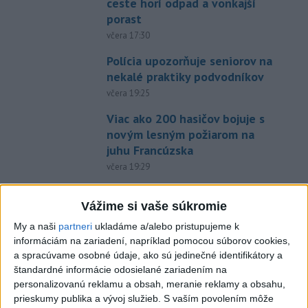
ceste horí odpad a vonkajší
porast
včera 17:30
Polícia upozorňuje seniorov na
nekalé praktiky podvodníkov
včera 19:25
Viac ako 200 hasičov bojuje s
novým lesným požiarom na
juhu Francúzska
včera 19:29
Požiar na juhozápade
Vážime si vaše súkromie
Španielska je naďalej
aktívny.Evakuovali 470 ľudí
My a naši
partneri
ukladáme a/alebo pristupujeme k
včera 16:11
informáciám na zariadení, napríklad pomocou súborov cookies,
a spracúvame osobné údaje, ako sú jedinečné identifikátory a
Tóth získal na ME do 23 rokov
štandardné informácie odosielané zariadením na
striebro v trape
personalizovanú reklamu a obsah, meranie reklamy a obsahu,
aktualizované
včera 21:22
,
včera 21:45
prieskumy publika a vývoj služieb.
S vaším povolením môže