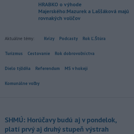
HRABKO o výhode
Majerského:Mazurek a Laššáková majú
rovnakých voličov
Aktuálne témy:
Kvízy
Podcasty
Rok Ľ.Štúra
Turizmus
Cestovanie
Rok dobrovoľníctva
Dielo týždňa
Referendum
MS v hokeji
Komunálne voľby
SHMÚ: Horúčavy budú aj v pondelok,
platí prvý aj druhý stupeň výstrah