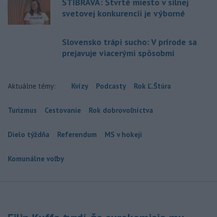
ŠTIBRAVÁ: Štvrté miesto v silnej
svetovej konkurencii je výborné
Slovensko trápi sucho: V prírode sa
prejavuje viacerými spôsobmi
Aktuálne témy:
Kvízy
Podcasty
Rok Ľ.Štúra
Turizmus
Cestovanie
Rok dobrovoľníctva
Dielo týždňa
Referendum
MS v hokeji
Komunálne voľby