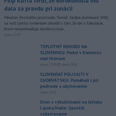
Filip Kuffa tvrdí, že eurokomisia mu
dala za pravdu pri zonácii
Minister životného prostredia Tomáš Taraba (nominant SNS)
sa voči týmto tvrdeniam ohradil s tým, že ide o fabulácie,
ktoré neodzrkadľujú skutkový stav.
včera 22:53
TEPLOTNÝ REKORD NA
SLOVENSKU: Padol v Kamenici
nad Hronom
aktualizované
včera 17:09
,
včera 18:42
SLOVENSKÍ POLICAJTI V
CHORVÁTSKU: Pomáhali i pri
podvode s ubytovaním
včera 19:21
Dron s výbušninami na letisku
Lipsko/Halle: Spustili
vyšetrovanie