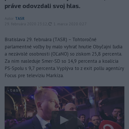
práve odovzdali svoj hlas.
Autor
TASR
aktualizované
29. februára 2020 23:12
,
1. marca 2020 0:27
Bratislava 29. februára (TASR) – Tohtoročné
parlamentné voľby by malo vyhrať hnutie Obyčajní ľudia
a nezávislé osobnosti (OĽaNO) so ziskom 25,8 percenta.
Za ním nasleduje Smer-SD so 14,9 percenta a koalícia
PS-Spolu s 9,7 percenta. Vyplýva to z exit pollu agentúry
Focus pre televíziu Markíza.