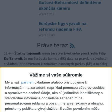
Gutová-Behramiová definitívne
ukončila kariéru
včera 19:17
Európske ligy vyzvali na
reformu riadenia FIFA
včera 18:49
Práve teraz
-
Štátny tajomník ministerstva životného prostredia Filip
22:44
Kuffa tvrdí,
že mu Európska komisia (EK) dala za pravdu v súvislosti
s vládnou pripomienkou k zonáciám národných parkov (NP) a naďalej
je tak ohrozených 450 miliónov eur z plánu obnovy.
Vážime si vaše súkromie
Viac
My a naši
partneri
ukladáme a/alebo pristupujeme k
Videá a prenosy TASR TV
informáciám na zariadení, napríklad pomocou súborov cookies,
a spracúvame osobné údaje, ako sú jedinečné identifikátory a
TK Ministra spravodlivosti SR B.
štandardné informácie odosielané zariadením na
Suska
personalizovanú reklamu a obsah, meranie reklamy a obsahu,
prieskumy publika a vývoj služieb.
S vaším povolením môže