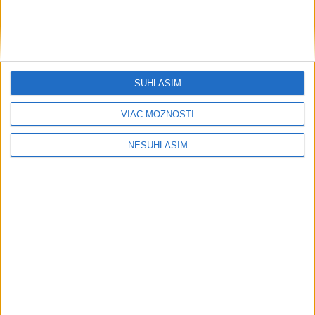
....
SÚHLASÍM
VIAC MOŽNOSTÍ
NESÚHLASÍM
....