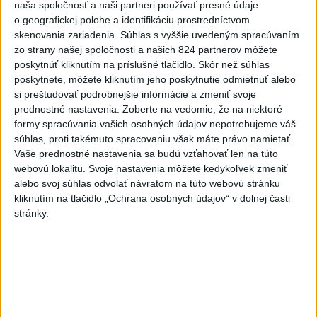
naša spoločnosť a naši partneri používať presné údaje
Viac
o geografickej polohe a identifikáciu prostredníctvom
Najčítanejšie
skenovania zariadenia. Súhlas s vyššie uvedeným spracúvaním
zo strany našej spoločnosti a našich 824 partnerov môžete
6h
24h
7d
poskytnúť kliknutím na príslušné tlačidlo. Skôr než súhlas
poskytnete, môžete kliknutím jeho poskytnutie odmietnuť alebo
Český herec Vladimír Polívka odmietol
si preštudovať podrobnejšie informácie a zmeniť svoje
1
prednostné nastavenia.
Zoberte na vedomie, že na niektoré
zaujímavé filmové projekty
formy spracúvania vašich osobných údajov nepotrebujeme váš
súhlas, proti takémuto spracovaniu však máte právo namietať.
2
Predstavitelia Mladého Hlasu podali trestné oznámenie
Vaše prednostné nastavenia sa budú vzťahovať len na túto
na I. Korčoka
webovú lokalitu. Svoje nastavenia môžete kedykoľvek zmeniť
alebo svoj súhlas odvolať návratom na túto webovú stránku
3
Mesto Martin vypovedalo zmluvy na tri rozpracované
kliknutím na tlačidlo „Ochrana osobných údajov“ v dolnej časti
investičné akcie
stránky.
4
ZRÁŽKA VLAKU S AUTOM V LOZORNE: Rušňovodič jej
už nedokázal zabrániť
5
V Košiciach Nad jazerom začína výstavba
chodníka,otvorili aj pumptrack