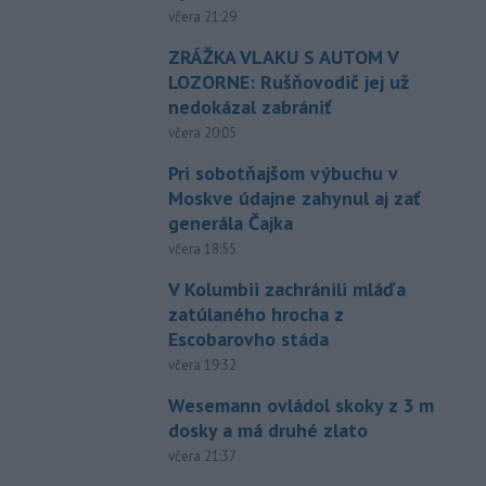
včera 21:29
ZRÁŽKA VLAKU S AUTOM V
LOZORNE: Rušňovodič jej už
nedokázal zabrániť
včera 20:05
Pri sobotňajšom výbuchu v
Moskve údajne zahynul aj zať
generála Čajka
včera 18:55
V Kolumbii zachránili mláďa
zatúlaného hrocha z
Escobarovho stáda
včera 19:32
Wesemann ovládol skoky z 3 m
dosky a má druhé zlato
včera 21:37