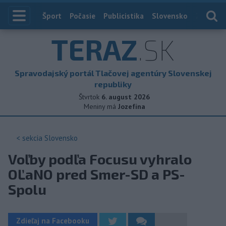
Index
Šport
Počasie
Publicistika
Slovensko
Zahranič
TERAZ
.SK
Spravodajský portál Tlačovej agentúry Slovenskej
republiky
Štvrtok
6. august 2026
Meniny má
Jozefína
< sekcia
Slovensko
Voľby podľa Focusu vyhralo
OĽaNO pred Smer-SD a PS-
Spolu
Zdieľaj na Facebooku