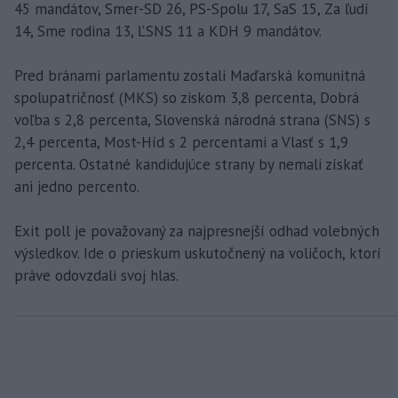
45 mandátov, Smer-SD 26, PS-Spolu 17, SaS 15, Za ľudí
14, Sme rodina 13, ĽSNS 11 a KDH 9 mandátov.
Pred bránami parlamentu zostali Maďarská komunitná
spolupatričnosť (MKS) so ziskom 3,8 percenta, Dobrá
voľba s 2,8 percenta, Slovenská národná strana (SNS) s
2,4 percenta, Most-Híd s 2 percentami a Vlasť s 1,9
percenta. Ostatné kandidujúce strany by nemali získať
ani jedno percento.
Exit poll je považovaný za najpresnejší odhad volebných
výsledkov. Ide o prieskum uskutočnený na voličoch, ktorí
práve odovzdali svoj hlas.