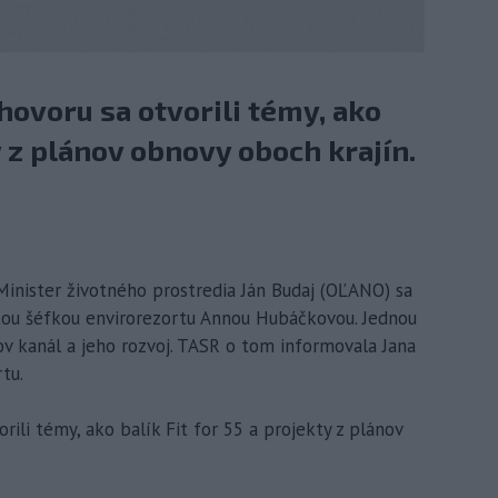
hovoru sa otvorili témy, ako
ty z plánov obnovy oboch krajín.
 Minister životného prostredia Ján Budaj (OĽANO) sa
skou šéfkou envirorezortu Annou Hubáčkovou. Jednou
ov kanál a jeho rozvoj. TASR o tom informovala Jana
tu.
rili témy, ako balík Fit for 55 a projekty z plánov