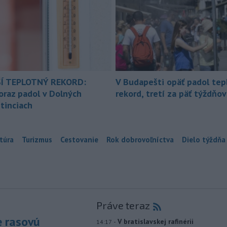
Í TEPLOTNÝ REKORD:
V Budapešti opäť padol tep
oraz padol v Dolných
rekord, tretí za päť týždňov
tinciach
túra
Turizmus
Cestovanie
Rok dobrovoľníctva
Dielo týždňa
Práve teraz
e rasovú
-
V bratislavskej rafinérii
14:17