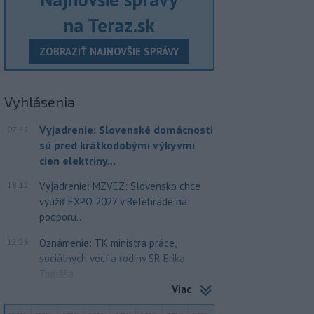
na Teraz.sk
ZOBRAZIŤ NAJNOVŠIE SPRÁVY
Vyhlásenia
Vyjadrenie: Slovenské domácnosti
07:55
sú pred krátkodobými výkyvmi
cien elektriny...
18:12
Vyjadrenie: MZVEZ: Slovensko chce
využiť EXPO 2027 v Belehrade na
podporu...
12:26
Oznámenie: TK ministra práce,
sociálnych vecí a rodiny SR Erika
Tomáša
Viac