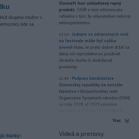
Slovnaft horí uskladnený ropný
dku
produkt.
TASR o tom informovala
rafinéria s tým, že obyvateľom nehrozí
dnúť skupina mužov v
nebezpečenstvo.
nemocnici, kde sa
-
Jedným zo zdravotných rizík
13:50
na festivale môže byť vyššia
úroveň
hluku. Je preto dobré držať sa
ďalej od reproduktorov, používať
chrániče sluchu či dodržiavať
prestávky.
-
Podporu kandidatúre
12:49
Slovenskej republiky na nestále
členstvo
v Bezpečnostnej rade
Organizácie Spojených národov (OSN)
na roky 2028 až 2029 písomne
vyjadrilo už 123 zo 193 členských
štátov OSN.
Viac
-
Násilie páchané pre rasovú
12:31
Videá a prenosy
jú búrky:
nenávisť alebo pre príslušnosť k