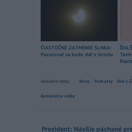
ČIASTOČNÉ ZATMENIE SLNKA:
ĎALŠ
Pozorovať sa bude dať v stredu
Tent
Plach
Aktuálne témy:
Kvízy
Podcasty
Rok Ľ.Š
Komunálne voľby
Prezident: Násilie páchané pr