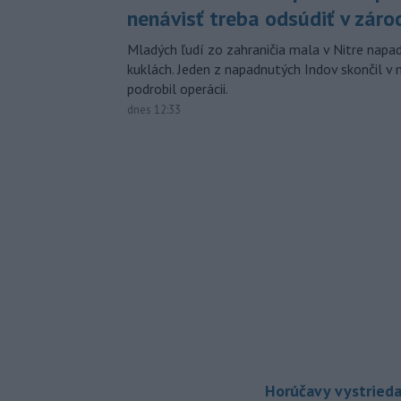
nenávisť treba odsúdiť v záro
Mladých ľudí zo zahraničia mala v Nitre napa
kuklách. Jeden z napadnutých Indov skončil v 
podrobil operácii.
dnes 12:33
Horúčavy vystrieda