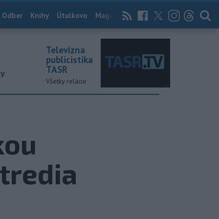
 Odber
Knihy
Útulkovo
Magazín
News Now
Archív
TASR
Televízna
publicistika
TASR
ky
Všetky relácie
kou
tredia