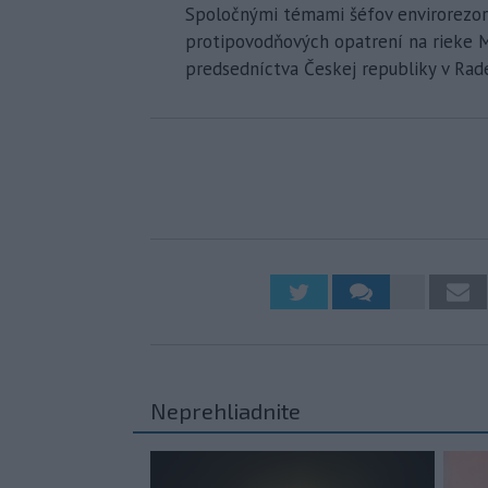
Spoločnými témami šéfov envirorezorto
protipovodňových opatrení na rieke 
predsedníctva Českej republiky v Rad
Neprehliadnite