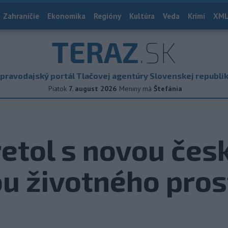
Zahraničie
Ekonomika
Regióny
Kultúra
Veda
Krimi
XML
TERAZ
.SK
pravodajský portál Tlačovej agentúry Slovenskej republi
Piatok
7. august 2026
Meniny má
Štefánia
retol s novou čes
u životného pros