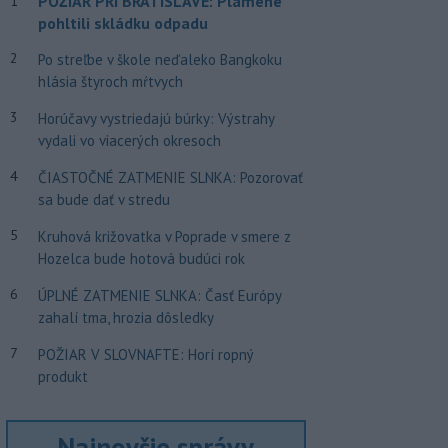
POŽIAR PRI BRATISLAVE: Plamene
1
pohltili skládku odpadu
2
Po streľbe v škole neďaleko Bangkoku
hlásia štyroch mŕtvych
3
Horúčavy vystriedajú búrky: Výstrahy
vydali vo viacerých okresoch
4
ČIASTOČNÉ ZATMENIE SLNKA: Pozorovať
sa bude dať v stredu
5
Kruhová križovatka v Poprade v smere z
Hozelca bude hotová budúci rok
6
ÚPLNÉ ZATMENIE SLNKA: Časť Európy
zahalí tma, hrozia dôsledky
7
POŽIAR V SLOVNAFTE: Horí ropný
produkt
Najnovšie správy