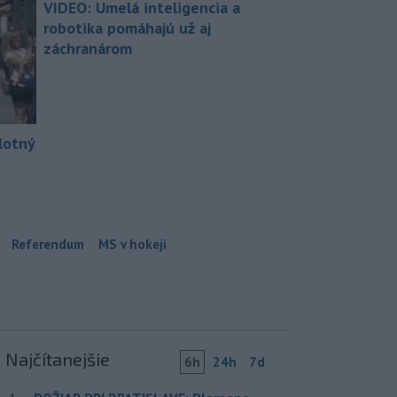
VIDEO: Umelá inteligencia a
robotika pomáhajú už aj
záchranárom
lotný
Referendum
MS v hokeji
Najčítanejšie
6h
24h
7d