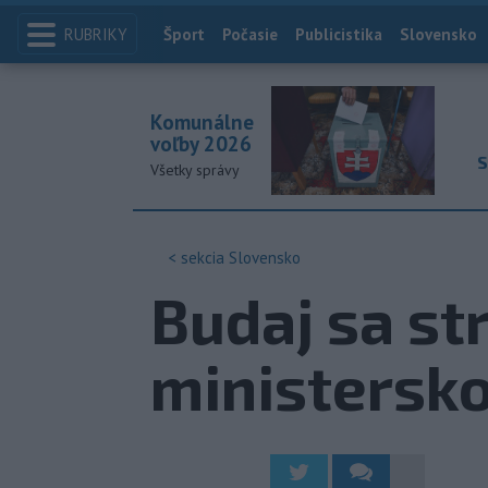
RUBRIKY
Index
Šport
Počasie
Publicistika
Slovensko
Komunálne
voľby 2026
S
Všetky správy
< sekcia
Slovensko
Budaj sa st
ministersko