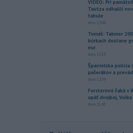
VIDEO: Pri pamätn
Tautza odhalili no
tabule
dnes 13:06
Tomáš: Takmer 200
búrkach dostane p
eur
dnes 12:53
Španielska polícia 
pašerákov a prevá
dnes 12:39
Forsterovú čaká v
opäť dvojboj, Volka
dnes 11:43