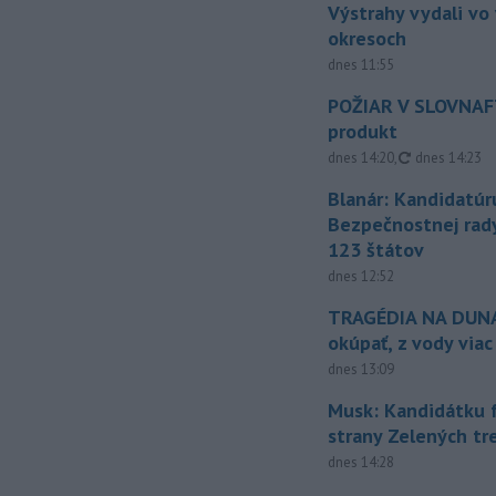
Výstrahy vydali vo
okresoch
dnes 11:55
POŽIAR V SLOVNAFT
produkt
aktualizovan
dnes 14:20
,
dnes 14:23
Blanár: Kandidatúr
Bezpečnostnej rad
123 štátov
dnes 12:52
TRAGÉDIA NA DUNAJ
okúpať, z vody viac
dnes 13:09
Musk: Kandidátku 
strany Zelených tr
dnes 14:28