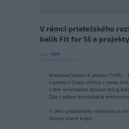
V rámci priateľského roz
balík Fit for 55 a projek
Autor
TASR
8. januára 2022 16:25
Bratislava/Skalica 8. januára (TASR) –
v sobotu v Skalici stretol s novou če
z tém neformálnej diskusie bol aj Bať
Žjak z odboru komunikácie envirorezor
V rámci priateľského rozhovoru sa otvo
obnovy oboch krajín.