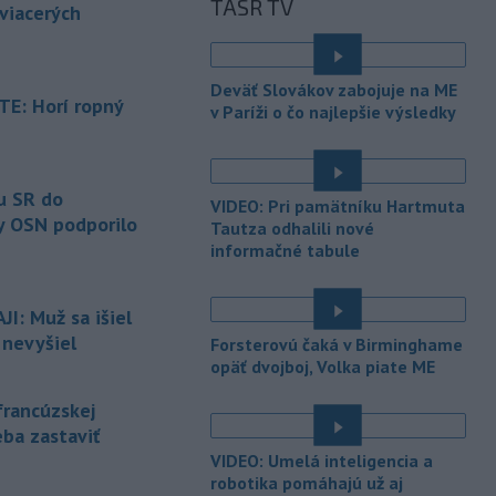
TASR TV
inému národu treba odsúdiť v zárodku.
 viacerých
Na sociálnej sieti to v reakcii na útok
cudzincov v Nitre uviedol prezident
SR Peter Pellegrini.
Deväť Slovákov zabojuje na ME
E: Horí ropný
v Paríži o čo najlepšie výsledky
-
Maďarské Národné
12:26
zhromaždenie môže v utorok 11.
é
augusta
rozhodnúť o novom
generálnom prokurátorovi, ak
u SR do
VIDEO: Pri pamätníku Hartmuta
parlament schváli skrátenie jeho
y OSN podporilo
Tautza odhalili nové
šesťmesačnej výpovednej lehoty.
informačné tabule
-
Silné búrky vo štvrtok
12:00
vyvolali v hornatých oblastiach
I: Muž sa išiel
západného
Rakúska povodne a
 nevyšiel
Forsterovú čaká v Birminghame
zosuvy pôdy.
opäť dvojboj, Volka piate ME
-
Slovenský
11:51
francúzskej
hydrometeorologický ústav (SHMÚ)
eba zastaviť
varuje v piatok
pred búrkami vo
viacerých okresoch stredného a
VIDEO: Umelá inteligencia a
východného Slovenska. Vydal preto
robotika pomáhajú už aj