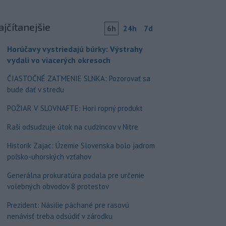
ajčítanejšie
6h
24h
7d
Horúčavy vystriedajú búrky: Výstrahy
vydali vo viacerých okresoch
ČIASTOČNÉ ZATMENIE SLNKA: Pozorovať sa
bude dať v stredu
POŽIAR V SLOVNAFTE: Horí ropný produkt
Raši odsudzuje útok na cudzincov v Nitre
Historik Zajac: Územie Slovenska bolo jadrom
poľsko-uhorských vzťahov
Generálna prokuratúra podala pre určenie
volebných obvodov 8 protestov
Prezident: Násilie páchané pre rasovú
nenávisť treba odsúdiť v zárodku