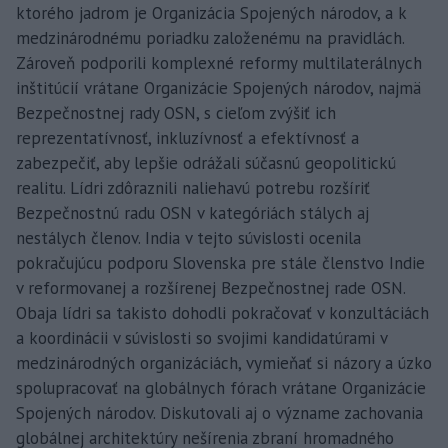
ktorého jadrom je Organizácia Spojených národov, a k
medzinárodnému poriadku založenému na pravidlách.
Zároveň podporili komplexné reformy multilaterálnych
inštitúcií vrátane Organizácie Spojených národov, najmä
Bezpečnostnej rady OSN, s cieľom zvýšiť ich
reprezentatívnosť, inkluzívnosť a efektívnosť a
zabezpečiť, aby lepšie odrážali súčasnú geopolitickú
realitu. Lídri zdôraznili naliehavú potrebu rozšíriť
Bezpečnostnú radu OSN v kategóriách stálych aj
nestálych členov. India v tejto súvislosti ocenila
pokračujúcu podporu Slovenska pre stále členstvo Indie
v reformovanej a rozšírenej Bezpečnostnej rade OSN.
Obaja lídri sa takisto dohodli pokračovať v konzultáciách
a koordinácii v súvislosti so svojimi kandidatúrami v
medzinárodných organizáciách, vymieňať si názory a úzko
spolupracovať na globálnych fórach vrátane Organizácie
Spojených národov. Diskutovali aj o význame zachovania
globálnej architektúry nešírenia zbraní hromadného