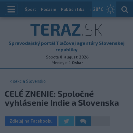
28
°C
Index
Šport
Počasie
Publicistika
Slovensko
Zahranič
TERAZ
.SK
Spravodajský portál Tlačovej agentúry Slovenskej
republiky
Sobota
8. august 2026
Meniny má
Oskar
< sekcia
Slovensko
CELÉ ZNENIE: Spoločné
vyhlásenie Indie a Slovenska
Zdieľaj na Facebooku