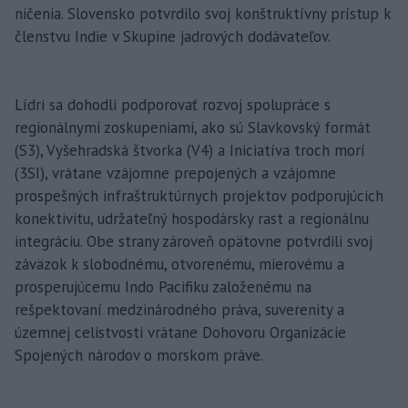
ničenia. Slovensko potvrdilo svoj konštruktívny prístup k
členstvu Indie v Skupine jadrových dodávateľov.
Lídri sa dohodli podporovať rozvoj spolupráce s
regionálnymi zoskupeniami, ako sú Slavkovský formát
(S3), Vyšehradská štvorka (V4) a Iniciatíva troch morí
(3SI), vrátane vzájomne prepojených a vzájomne
prospešných infraštruktúrnych projektov podporujúcich
konektivitu, udržateľný hospodársky rast a regionálnu
integráciu. Obe strany zároveň opätovne potvrdili svoj
záväzok k slobodnému, otvorenému, mierovému a
prosperujúcemu Indo Pacifiku založenému na
rešpektovaní medzinárodného práva, suverenity a
územnej celistvosti vrátane Dohovoru Organizácie
Spojených národov o morskom práve.