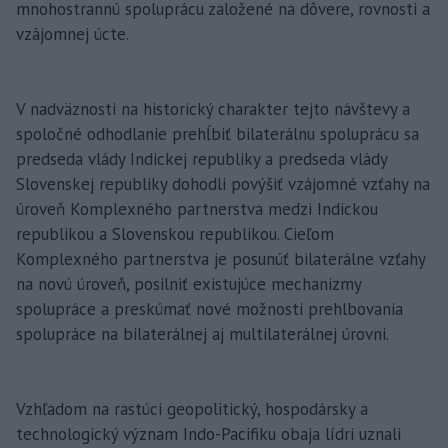
mnohostrannú spoluprácu založené na dôvere, rovnosti a
vzájomnej úcte.
V nadväznosti na historický charakter tejto návštevy a
spoločné odhodlanie prehĺbiť bilaterálnu spoluprácu sa
predseda vlády Indickej republiky a predseda vlády
Slovenskej republiky dohodli povýšiť vzájomné vzťahy na
úroveň Komplexného partnerstva medzi Indickou
republikou a Slovenskou republikou. Cieľom
Komplexného partnerstva je posunúť bilaterálne vzťahy
na novú úroveň, posilniť existujúce mechanizmy
spolupráce a preskúmať nové možnosti prehlbovania
spolupráce na bilaterálnej aj multilaterálnej úrovni.
Vzhľadom na rastúci geopolitický, hospodársky a
technologický význam Indo-Pacifiku obaja lídri uznali