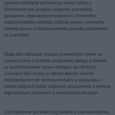
význam silnejšieho partnerstva medzi Indiou a
Slovenskom pre podporu vzájomne prospešnej
spolupráce, regionálnej prepojenosti, otvoreného
medzinárodného obchodu, slobody plavby, mierového
riešenia sporov a medzinárodného poriadku založeného
na pravidlách.
Obaja lídri zdôraznili význam pravidelných výmen na
vysokej úrovni a trvalého politického dialógu a dohodli
sa na zintenzívnení výmen delegácií na všetkých
úrovniach. Obe strany sa takisto dohodli posilniť
medziparlamentné výmeny, kontakty a spoluprácu s
cieľom podporiť lepšie vzájomné porozumenie a výmenu
legislatívnych skúseností a osvedčených postupov.
Lídri opätovne potvrdili svoj záväzok k multilateralizmu,