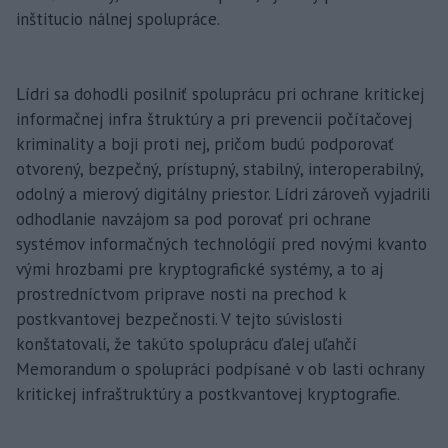
inštitucio nálnej spolupráce.
Lídri sa dohodli posilniť spoluprácu pri ochrane kritickej
informačnej infra štruktúry a pri prevencii počítačovej
kriminality a boji proti nej, pričom budú podporovať
otvorený, bezpečný, prístupný, stabilný, interoperabilný,
odolný a mierový digitálny priestor. Lídri zároveň vyjadrili
odhodlanie navzájom sa pod porovať pri ochrane
systémov informačných technológií pred novými kvanto
vými hrozbami pre kryptografické systémy, a to aj
prostredníctvom priprave nosti na prechod k
postkvantovej bezpečnosti. V tejto súvislosti
konštatovali, že takúto spoluprácu ďalej uľahčí
Memorandum o spolupráci podpísané v ob lasti ochrany
kritickej infraštruktúry a postkvantovej kryptografie.