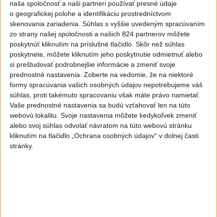
naša spoločnosť a naši partneri používať presné údaje
sa úzko spolupracovať na urýchlenom dokončení a prijatí
o geografickej polohe a identifikáciu prostredníctvom
Komplexného dohovoru o medzinárodnom terorizme
skenovania zariadenia. Súhlas s vyššie uvedeným spracúvaním
(CCIT) v rámci Organizácie Spojených národov.
zo strany našej spoločnosti a našich 824 partnerov môžete
poskytnúť kliknutím na príslušné tlačidlo. Skôr než súhlas
poskytnete, môžete kliknutím jeho poskytnutie odmietnuť alebo
si preštudovať podrobnejšie informácie a zmeniť svoje
Lídri privítali ukončenie rokovaní o dohode o voľnom
prednostné nastavenia.
Zoberte na vedomie, že na niektoré
obchode medzi Indiou a Európskou úniou v januári 2026 a
formy spracúvania vašich osobných údajov nepotrebujeme váš
novú spoločnú komplexnú strategickú agendu Indie a
súhlas, proti takémuto spracovaniu však máte právo namietať.
Vaše prednostné nastavenia sa budú vzťahovať len na túto
EÚ. Konštatovali, že dohoda o voľnom obchode otvorí
webovú lokalitu. Svoje nastavenia môžete kedykoľvek zmeniť
nové príležitosti pre obchod a investície, a vyzvali na jej
alebo svoj súhlas odvolať návratom na túto webovú stránku
skoré podpísanie a včasnú implementáciu s cieľom
kliknutím na tlačidlo „Ochrana osobných údajov“ v dolnej časti
naplno využiť potenciál obchodnej a investičnej
stránky.
spolupráce prostredníctvom diverzifikácie kritických
hodnotových reťazcov a otvárania nových trhov.
Lídri sa dohodli ďalej posilňovať úlohu Indicko-
slovenského spoločného hospodárskeho výboru pri
identifikácii a podpore oblastí hospodárskej spolupráce