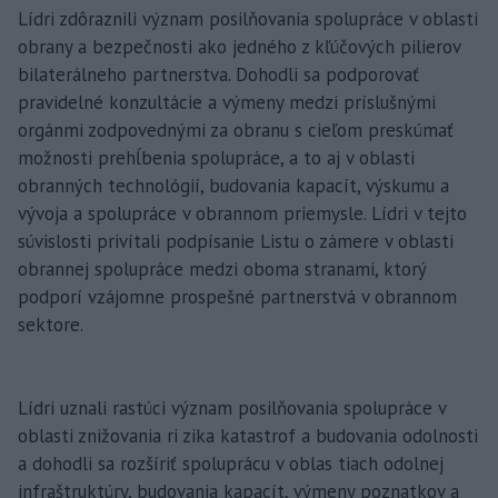
Lídri zdôraznili význam posilňovania spolupráce v oblasti
obrany a bezpečnosti ako jedného z kľúčových pilierov
bilaterálneho partnerstva. Dohodli sa podporovať
pravidelné konzultácie a výmeny medzi príslušnými
orgánmi zodpovednými za obranu s cieľom preskúmať
možnosti prehĺbenia spolupráce, a to aj v oblasti
obranných technológií, budovania kapacít, výskumu a
vývoja a spolupráce v obrannom priemysle. Lídri v tejto
súvislosti privítali podpísanie Listu o zámere v oblasti
obrannej spolupráce medzi oboma stranami, ktorý
podporí vzájomne prospešné partnerstvá v obrannom
sektore.
Lídri uznali rastúci význam posilňovania spolupráce v
oblasti znižovania ri zika katastrof a budovania odolnosti
a dohodli sa rozšíriť spoluprácu v oblas tiach odolnej
infraštruktúry, budovania kapacít, výmeny poznatkov a