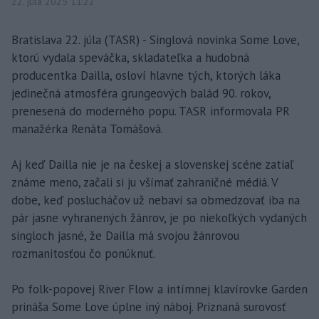
22. júla 2025 11:22
Bratislava 22. júla (TASR) - Singlová novinka Some Love,
ktorú vydala speváčka, skladateľka a hudobná
producentka Dailla, osloví hlavne tých, ktorých láka
jedinečná atmosféra grungeových balád 90. rokov,
prenesená do moderného popu. TASR informovala PR
manažérka Renáta Tomášová.
Aj keď Dailla nie je na českej a slovenskej scéne zatiaľ
známe meno, začali si ju všímať zahraničné médiá. V
dobe, keď poslucháčov už nebaví sa obmedzovať iba na
pár jasne vyhranených žánrov, je po niekoľkých vydaných
singloch jasné, že Dailla má svojou žánrovou
rozmanitosťou čo ponúknuť.
Po folk-popovej River Flow a intímnej klavírovke Garden
prináša Some Love úplne iný náboj. Priznaná surovosť