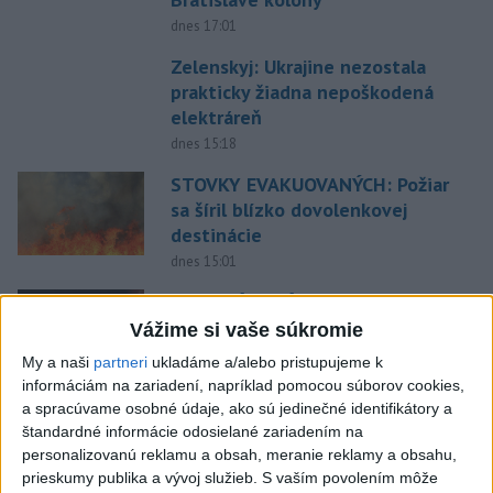
dnes 17:01
Zelenskyj: Ukrajine nezostala
prakticky žiadna nepoškodená
elektráreň
dnes 15:18
STOVKY EVAKUOVANÝCH: Požiar
sa šíril blízko dovolenkovej
destinácie
dnes 15:01
SMUTNÁ SPRÁVA: Vo veku 68
rokov zomrel po chorobe otec
Vážime si vaše súkromie
Lionela Messiho
My a naši
partneri
ukladáme a/alebo pristupujeme k
aktualizované
dnes 15:34
,
dnes 16:53
informáciám na zariadení, napríklad pomocou súborov cookies,
a spracúvame osobné údaje, ako sú jedinečné identifikátory a
V Bratislave sa v druhom
štandardné informácie odosielané zariadením na
štvrťroku predalo 652 nových
personalizovanú reklamu a obsah, meranie reklamy a obsahu,
bytov
prieskumy publika a vývoj služieb.
S vaším povolením môže