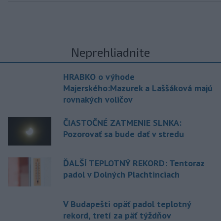
Neprehliadnite
HRABKO o výhode
Majerského:Mazurek a Laššáková majú
rovnakých voličov
ČIASTOČNÉ ZATMENIE SLNKA:
Pozorovať sa bude dať v stredu
ĎALŠÍ TEPLOTNÝ REKORD: Tentoraz
padol v Dolných Plachtinciach
V Budapešti opäť padol teplotný
rekord, tretí za päť týždňov