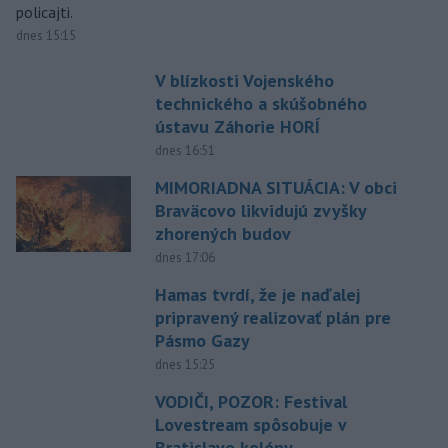
policajti.
dnes 15:15
V blízkosti Vojenského
technického a skúšobného
ústavu Záhorie HORÍ
dnes 16:51
MIMORIADNA SITUÁCIA: V obci
Braväcovo likvidujú zvyšky
zhorených budov
dnes 17:06
Hamas tvrdí, že je naďalej
pripravený realizovať plán pre
Pásmo Gazy
dnes 15:25
VODIČI, POZOR: Festival
Lovestream spôsobuje v
Bratislave kolóny