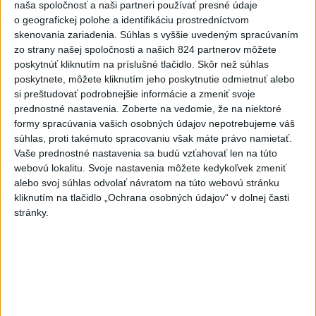
dnes 15:10
naša spoločnosť a naši partneri používať presné údaje
o geografickej polohe a identifikáciu prostredníctvom
POŽIAR VO VAŽCI: Zasahovali
skenovania zariadenia. Súhlas s vyššie uvedeným spracúvaním
profesionáli, zranila sa jedna
zo strany našej spoločnosti a našich 824 partnerov môžete
osoba
poskytnúť kliknutím na príslušné tlačidlo. Skôr než súhlas
dnes 15:42
poskytnete, môžete kliknutím jeho poskytnutie odmietnuť alebo
si preštudovať podrobnejšie informácie a zmeniť svoje
Práve teraz
prednostné nastavenia.
Zoberte na vedomie, že na niektoré
formy spracúvania vašich osobných údajov nepotrebujeme váš
-
Po nočnom požiari v obci Braväcovo v okrese Brezno, ktorý
17:04
súhlas, proti takémuto spracovaniu však máte právo namietať.
zasiahol celkovo desať stavieb, vyhlásila samospráva mimoriadnu
Vaše prednostné nastavenia sa budú vzťahovať len na túto
situáciu.
webovú lokalitu. Svoje nastavenia môžete kedykoľvek zmeniť
alebo svoj súhlas odvolať návratom na túto webovú stránku
Viac
kliknutím na tlačidlo „Ochrana osobných údajov“ v dolnej časti
Videá a prenosy TASR TV
stránky.
Deväť Slovákov zabojuje na ME v Paríži
o čo najlepšie výsledky
Viac