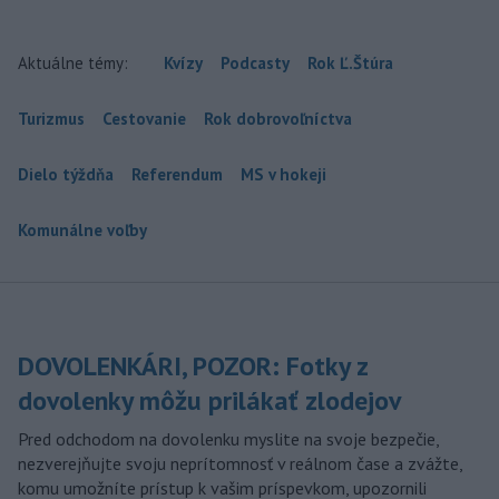
Aktuálne témy:
Kvízy
Podcasty
Rok Ľ.Štúra
Turizmus
Cestovanie
Rok dobrovoľníctva
Dielo týždňa
Referendum
MS v hokeji
Komunálne voľby
DOVOLENKÁRI, POZOR: Fotky z
dovolenky môžu prilákať zlodejov
Pred odchodom na dovolenku myslite na svoje bezpečie,
nezverejňujte svoju neprítomnosť v reálnom čase a zvážte,
komu umožníte prístup k vašim príspevkom, upozornili