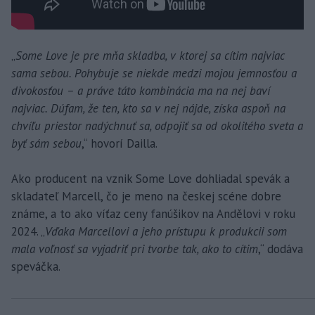
„
Some Love je pre mňa skladba, v ktorej sa cítim najviac
sama sebou. Pohybuje se niekde medzi mojou jemnosťou a
divokosťou – a práve táto kombinácia ma na nej baví
najviac. Dúfam, že ten, kto sa v nej nájde, získa aspoň na
chvíľu priestor nadýchnuť sa, odpojiť sa od okolitého sveta a
byť sám sebou
,“ hovorí Dailla.
Ako producent na vznik Some Love dohliadal spevák a
skladateľ Marcell, čo je meno na českej scéne dobre
známe, a to ako víťaz ceny fanúšikov na Andělovi v roku
2024. „
Vďaka Marcellovi a jeho prístupu k produkcii som
mala voľnosť sa vyjadriť pri tvorbe tak, ako to cítim
,“ dodáva
speváčka.