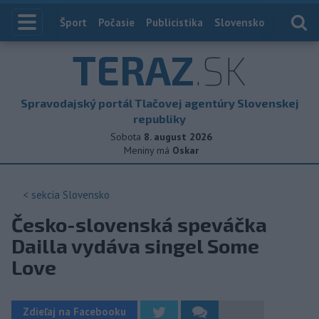
Index
Šport
Počasie
Publicistika
Slovensko
Zahranič
TERAZ
.SK
Spravodajský portál Tlačovej agentúry Slovenskej
republiky
Sobota
8. august 2026
Meniny má
Oskar
< sekcia
Slovensko
Česko-slovenská speváčka
Dailla vydáva singel Some
Love
Zdieľaj na Facebooku