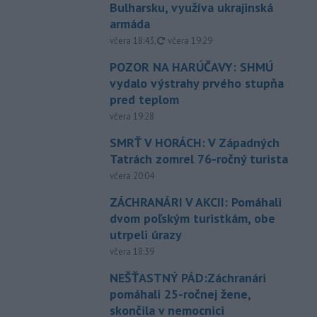
Bulharsku, využíva ukrajinská
armáda
aktualizované
včera 18:43
,
včera 19:29
POZOR NA HARÚČAVY: SHMÚ
vydalo výstrahy prvého stupňa
pred teplom
včera 19:28
SMRŤ V HORÁCH: V Západných
Tatrách zomrel 76-ročný turista
včera 20:04
ZÁCHRANÁRI V AKCII: Pomáhali
dvom poľským turistkám, obe
utrpeli úrazy
včera 18:39
NEŠŤASTNÝ PÁD:Záchranári
pomáhali 25-ročnej žene,
skončila v nemocnici