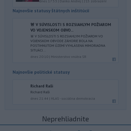
dnes 17:53
|
Danko Andrej
|
215
zobrazení
Najnovšie statusy štátnych inštitúcií
🚨 V SÚVISLOSTI S ROZSIAHLYM POŽIAROM
VO VOJENSKOM OBVO...
🚨 V SÚVISLOSTI S ROZSIAHLYM POŽIAROM VO
VOJENSKOM OBVODE ZÁHORIE BOLA NA
POSTIHNUTOM ÚZEMÍ VYHLÁSENÁ MIMORIADNA
SITUÁCI...
dnes 20:10
|
Ministerstvo vnútra SR
Najnovšie politické statusy
Richard Raši
Richard Raši
dnes 21:44
|
HLAS - sociálna demokracia
Neprehliadnite