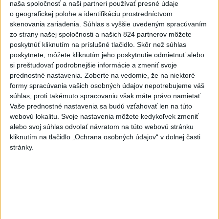
naša spoločnosť a naši partneri používať presné údaje
o geografickej polohe a identifikáciu prostredníctvom
Slovensko
skenovania zariadenia. Súhlas s vyššie uvedeným spracúvaním
zo strany našej spoločnosti a našich 824 partnerov môžete
Fico: Suchá musia viesť k
poskytnúť kliknutím na príslušné tlačidlo. Skôr než súhlas
razantnejšej ochrane vody na
poskytnete, môžete kliknutím jeho poskytnutie odmietnuť alebo
Slovensku
si preštudovať podrobnejšie informácie a zmeniť svoje
včera 21:39
prednostné nastavenia.
Zoberte na vedomie, že na niektoré
formy spracúvania vašich osobných údajov nepotrebujeme váš
Polícia vyzýva mladých, aby boli opatrní s požívaním
súhlas, proti takémuto spracovaniu však máte právo namietať.
alkoholu
Vaše prednostné nastavenia sa budú vzťahovať len na túto
webovú lokalitu. Svoje nastavenia môžete kedykoľvek zmeniť
MZVEZ: V Nemecku zavedú zákaz konzumácie alkoholu na
alebo svoj súhlas odvolať návratom na túto webovú stránku
staniciach
kliknutím na tlačidlo „Ochrana osobných údajov“ v dolnej časti
stránky.
POZOR NA HARÚČAVY: SHMÚ vydalo výstrahy prvého
stupňa pred teplom
Zahraničie
Turecko vyzvalo Ukrajinu a Rusko na