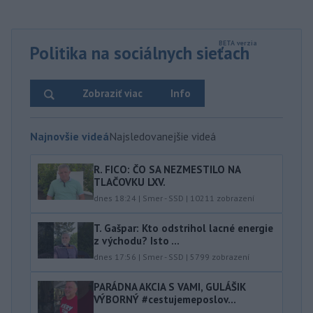
Politika na sociálnych sieťach
Zobraziť viac
Info
Najnovšie videá
Najsledovanejšie videá
R. FICO: ČO SA NEZMESTILO NA
TLAČOVKU LXV.
dnes 18:24
|
Smer - SSD
|
10211
zobrazení
T. Gašpar: Kto odstrihol lacné energie
z východu? Isto ...
dnes 17:56
|
Smer - SSD
|
5799
zobrazení
PARÁDNA AKCIA S VAMI, GULÁŠIK
VÝBORNÝ #cestujemeposlov...