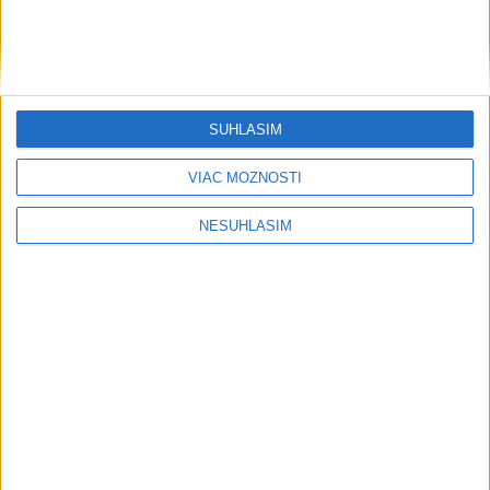
SÚHLASÍM
VIAC MOŽNOSTÍ
NESÚHLASÍM
....