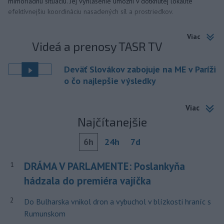
mimoriadnu situáciu. Jej vyhlásenie umožní v dotknutej lokalite
efektívnejšiu koordináciu nasadených síl a prostriedkov.
Viac
Videá a prenosy TASR TV
Deväť Slovákov zabojuje na ME v Paríži
o čo najlepšie výsledky
Viac
Najčítanejšie
6h
24h
7d
DRÁMA V PARLAMENTE: Poslankyňa
1
hádzala do premiéra vajíčka
2
Do Bulharska vnikol dron a vybuchol v blízkosti hraníc s
Rumunskom