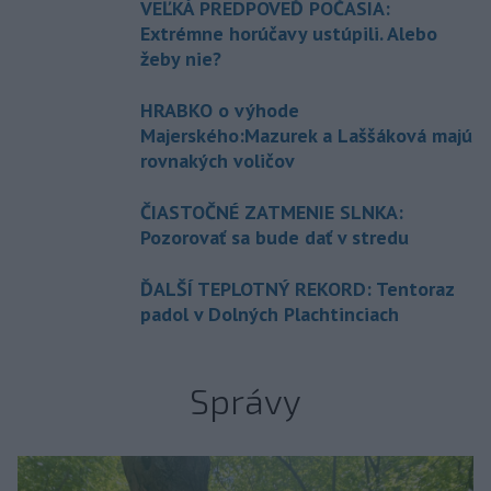
VEĽKÁ PREDPOVEĎ POČASIA:
Extrémne horúčavy ustúpili. Alebo
žeby nie?
HRABKO o výhode
Majerského:Mazurek a Laššáková majú
rovnakých voličov
ČIASTOČNÉ ZATMENIE SLNKA:
Pozorovať sa bude dať v stredu
ĎALŠÍ TEPLOTNÝ REKORD: Tentoraz
padol v Dolných Plachtinciach
Správy