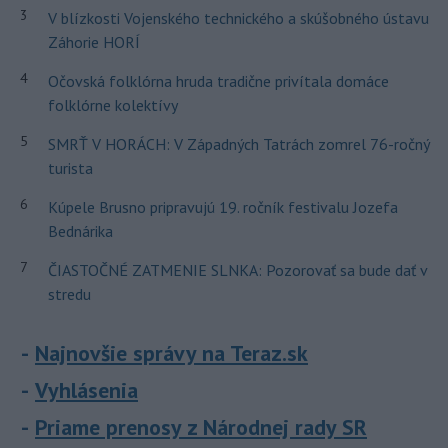
3
V blízkosti Vojenského technického a skúšobného ústavu
Záhorie HORÍ
4
Očovská folklórna hruda tradične privítala domáce
folklórne kolektívy
5
SMRŤ V HORÁCH: V Západných Tatrách zomrel 76-ročný
turista
6
Kúpele Brusno pripravujú 19. ročník festivalu Jozefa
Bednárika
7
ČIASTOČNÉ ZATMENIE SLNKA: Pozorovať sa bude dať v
stredu
Najnovšie správy na Teraz.sk
Vyhlásenia
Priame prenosy z Národnej rady SR