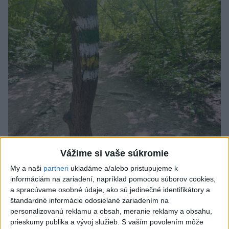
Vážime si vaše súkromie
SMRŤ V HORÁCH: V Západných Tatrách
My a naši
partneri
ukladáme a/alebo pristupujeme k
zomrel 76-ročný turista
informáciám na zariadení, napríklad pomocou súborov cookies,
Muža sa na základe telefonickej inštruktáže operátorky
a spracúvame osobné údaje, ako sú jedinečné identifikátory a
záchrannej zdravotnej služby pokúsili zachrániť riadenou
štandardné informácie odosielané zariadením na
personalizovanú reklamu a obsah, meranie reklamy a obsahu,
resuscitáciou.
prieskumy publika a vývoj služieb.
S vaším povolením môže
včera 20:04