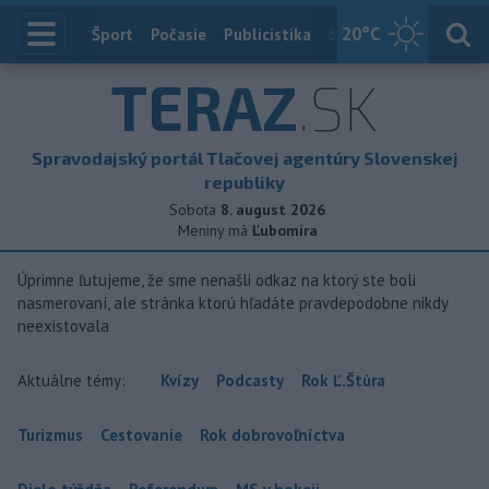
20
°C
Index
Šport
Počasie
Publicistika
Slovensko
Zahranič
TERAZ
.SK
Spravodajský portál Tlačovej agentúry Slovenskej
republiky
Sobota
8. august 2026
Meniny má
Ľubomíra
Úprimne ľutujeme, že sme nenašli odkaz na ktorý ste boli
nasmerovaní, ale stránka ktorú hľadáte pravdepodobne nikdy
neexistovala
Aktuálne témy:
Kvízy
Podcasty
Rok Ľ.Štúra
Turizmus
Cestovanie
Rok dobrovoľníctva