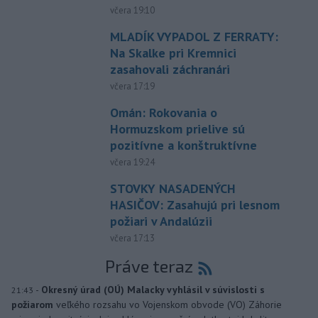
včera 19:10
MLADÍK VYPADOL Z FERRATY:
Na Skalke pri Kremnici
zasahovali záchranári
včera 17:19
Omán: Rokovania o
Hormuzskom prielive sú
pozitívne a konštruktívne
včera 19:24
STOVKY NASADENÝCH
HASIČOV: Zasahujú pri lesnom
požiari v Andalúzii
včera 17:13
Práve teraz
-
Okresný úrad (OÚ) Malacky vyhlásil v súvislosti s
21:43
požiarom
veľkého rozsahu vo Vojenskom obvode (VO) Záhorie