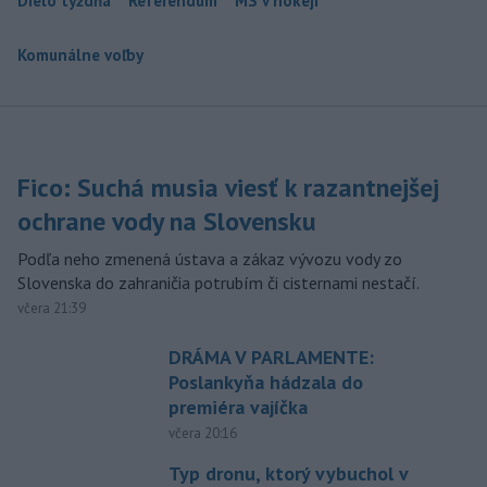
Dielo týždňa
Referendum
MS v hokeji
Komunálne voľby
Fico: Suchá musia viesť k razantnejšej
ochrane vody na Slovensku
Podľa neho zmenená ústava a zákaz vývozu vody zo
Slovenska do zahraničia potrubím či cisternami nestačí.
včera 21:39
DRÁMA V PARLAMENTE:
Poslankyňa hádzala do
premiéra vajíčka
včera 20:16
Typ dronu, ktorý vybuchol v