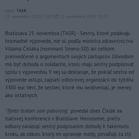
Autor
TASR
aktualizované
25. novembra 2015 15:07
,
25. novembra 2015 19:33
Bratislava 25. novembra (TASR) - Sestry, ktoré podávajú
hromadné výpovede, nie sú podľa ministra zdravotníctva
Viliama Čisláka (nominant Smeru-SD) asi celkom
presvedčené o argumentoch svojich zástupcov. Dôvodom
má byť dohoda o solidarite, ktorú majú sestry podpisovať
spolu s výpoveďou. V nej sa deklaruje, že pokiaľ sestra od
výpovede ustúpi, zaplatí odborovej organizácii do týždňa
3300 eur. Verí, že sestier, ktoré mu nedôverujú, je menej
ako ostatných.
"Týmto textom som pobúrený,"
povedal dnes Čislák na
tlačovej konferencii v Bratislave. Nerozumie, prečo
odbory zaväzujú sestry podpísaním dohody k takémuto
kroku, ak zákon, ktorý im upravuje mzdy, považujú za zlý.