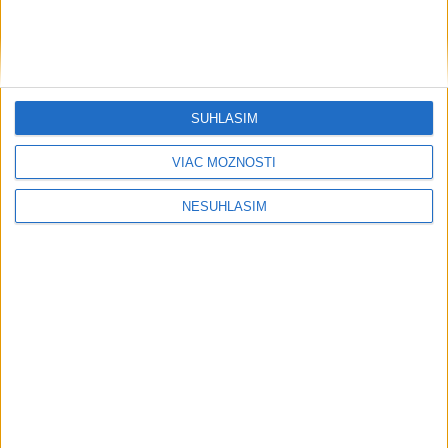
ŠTIBRAVÁ: Štvrté miesto v silnej
svetovej konkurencii je výborné
SÚHLASÍM
Šport
VIAC MOŽNOSTÍ
NESÚHLASÍM
....
....