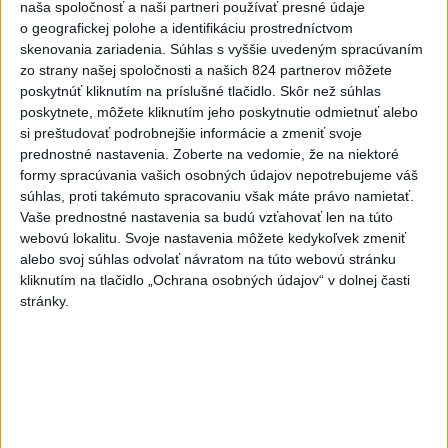
novým lesným požiarom na
naša spoločnosť a naši partneri používať presné údaje
juhu Francúzska
o geografickej polohe a identifikáciu prostredníctvom
skenovania zariadenia. Súhlas s vyššie uvedeným spracúvaním
včera 19:29
zo strany našej spoločnosti a našich 824 partnerov môžete
Požiar na juhozápade
poskytnúť kliknutím na príslušné tlačidlo. Skôr než súhlas
Španielska je naďalej
poskytnete, môžete kliknutím jeho poskytnutie odmietnuť alebo
aktívny.Evakuovali 470 ľudí
si preštudovať podrobnejšie informácie a zmeniť svoje
prednostné nastavenia.
Zoberte na vedomie, že na niektoré
včera 16:11
formy spracúvania vašich osobných údajov nepotrebujeme váš
Tóth získal na ME do 23 rokov
súhlas, proti takémuto spracovaniu však máte právo namietať.
striebro v trape
Vaše prednostné nastavenia sa budú vzťahovať len na túto
webovú lokalitu. Svoje nastavenia môžete kedykoľvek zmeniť
aktualizované
včera 21:22
,
včera 21:45
alebo svoj súhlas odvolať návratom na túto webovú stránku
kliknutím na tlačidlo „Ochrana osobných údajov“ v dolnej časti
PREKVAPENIE POD DUBŇOM:
stránky.
Skalica vezie zo Žiliny všetky
body
aktualizované
včera 19:00
,
včera 20:10
Práve teraz
-
Podvečer našli pri zjazde z diaľnice D1 na Turany
19:50