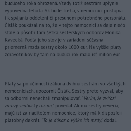
budúceho roka ohrozená. Vtedy totiž sestrám uplynie
výpovedná lehota. Ak bude treba, v nemocnici pristúpia
i k spájaniu oddelení či presunom potrebného personálu.
Čislák poukázal na to, že v tejto nemocnici sa deje niečo
stále a pôsobí tam šéfka sesterských odborov Monika
Kavecká. Podľa jeho slov je v zariadení súčasná
priemerná mzda sestry okolo 1000 eur. Na vyššie platy
zdravotníkov by tam na budúci rok malo ísť milión eur.
Platy sa po účinnosti zákona dvihnú sestrám vo všetkých
nemocniciach, upozornil Čislák. Sestry preto vyzval, aby
sa odbormi nenechali zmanipulovať.
"Verím, že zvíťazí
zdravý sedliacky rozum,"
povedal. Ak mu sestry neveria,
majú ísť za riaditeľom nemocnice, ktorý má k dispozícii
platobný dekrét.
"To je dôkaz o výške ich mzdy,"
dodal.