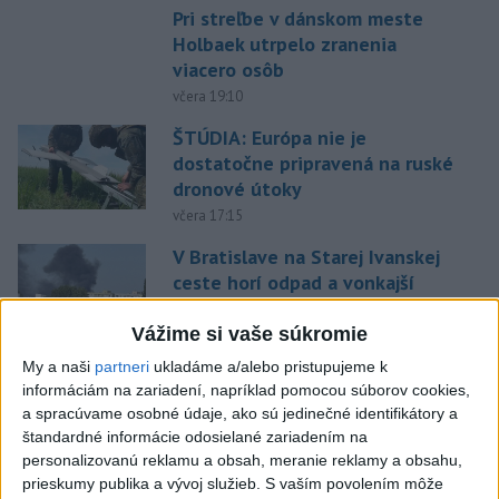
Pri streľbe v dánskom meste
Holbaek utrpelo zranenia
viacero osôb
včera 19:10
ŠTÚDIA: Európa nie je
dostatočne pripravená na ruské
dronové útoky
včera 17:15
V Bratislave na Starej Ivanskej
ceste horí odpad a vonkajší
porast
Vážime si vaše súkromie
včera 17:30
My a naši
partneri
ukladáme a/alebo pristupujeme k
Polícia upozorňuje seniorov na
informáciám na zariadení, napríklad pomocou súborov cookies,
nekalé praktiky podvodníkov
a spracúvame osobné údaje, ako sú jedinečné identifikátory a
včera 19:25
štandardné informácie odosielané zariadením na
personalizovanú reklamu a obsah, meranie reklamy a obsahu,
Viac ako 200 hasičov bojuje s
prieskumy publika a vývoj služieb.
S vaším povolením môže