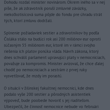
Dohodu rozdal minister novinárom. Okrem iného sa v nej
píše, že ak zdravotník poruší zmluvné záväzky,
niekoľkotisícová suma pôjde do fondu pre úhradu strát
tých, ktorí zmluvu dodržali.
Splnenie požiadaviek sestier a zdravotníkov by podľa
Čisláka stálo na budúci rok asi 200 miliónov eur oproti
súčasným 55 miliónom eur, ktoré im v rámci svojho
riešenia ich platov ponúka vláda. Návrh zákona, ktorý
dnes schválil parlament upravujúci platy v nemocniciach,
považuje za kompromis. Minister avizoval, že chce ďalej
chodiť po nemocniciach a sestrám z prvej ruky
vysvetľovať, že mzdy im porastú.
O situácii v žilinskej fakultnej nemocnici, kde dnes
podalo vyše 200 sestier a pôrodných asistentiek
výpoveď, bude poobede hovoriť s jej riaditeľom.
Ubezpečil, že činnosť nemocnice nebude vo februári