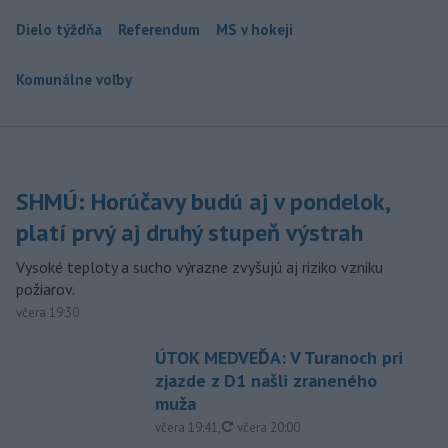
Dielo týždňa
Referendum
MS v hokeji
Komunálne voľby
SHMÚ: Horúčavy budú aj v pondelok,
platí prvý aj druhý stupeň výstrah
Vysoké teploty a sucho výrazne zvyšujú aj riziko vzniku
požiarov.
včera 19:30
ÚTOK MEDVEĎA: V Turanoch pri
zjazde z D1 našli zraneného
muža
aktualizované
včera 19:41
,
včera 20:00