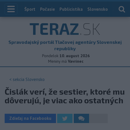
Index
Šport
Počasie
Publicistika
Slovensko
Zahranič
TERAZ
.SK
Spravodajský portál Tlačovej agentúry Slovenskej
republiky
Pondelok
10. august 2026
Meniny má
Vavrinec
< sekcia
Slovensko
Čislák verí, že sestier, ktoré mu
dôverujú, je viac ako ostatných
Zdieľaj na Facebooku