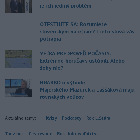
je ich jediný problém
OTESTUJTE SA: Rozumiete
slovenským nárečiam? Tieto slová vás
potrápia
VEĽKÁ PREDPOVEĎ POČASIA:
Extrémne horúčavy ustúpili. Alebo
žeby nie?
HRABKO o výhode
Majerského:Mazurek a Laššáková majú
rovnakých voličov
Aktuálne témy:
Kvízy
Podcasty
Rok Ľ.Štúra
Turizmus
Cestovanie
Rok dobrovoľníctva