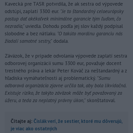
Kavecká pre TASR potvrdila, že ak sestra od výpovede
odstúpi, zaplatí 3300 eur.
"Je to štandardný celoeurópsky
postup dať akékoľvek minimálne garancie tým ľuďom, čo
nezradia,"
uviedla. Dohodu podľa jej slov každý podpísal
slobodne a bez nátlaku.
"O takúto morálnu garanciu nás
žiadali samotné sestry,"
dodala.
Záväzok, že v prípade odvolania výpovede zaplatí sestra
odborovej organizácii sumu 3300 eur, považuje docent
trestného práva a lekár Peter Kováč za neštandardný a z
hľadiska vymáhateľnosti aj problematický.
"Sumu
odborová organizácia zjavne určila tak, aby bola likvidačná.
Existuje riziko, že takýto záväzok môže byť považovaný za
úžeru, a teda za neplatný právny úkon,"
skonštatoval.
Čítajte aj:
Čislák verí, že sestier, ktoré mu dôverujú,
je viac ako ostatných