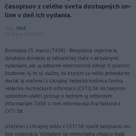
časopisov z celého sveta dostupných on-
line v deň ich vydania.
Autor
TASR
25. marca 2022 13:55
Bratislava 25. marca (TASR) - Bezplatná registrácia,
databáza domácej aj zahraničnej tlače s aktuálnymi
vydaniami, ale aj odborné elektronické zdroje či priestor
študovne. Aj to sú služby, ku ktorým sa môžu jednoducho
dostať aj utečenci z Ukrajiny. Vedecká knižnica Centra
vedecko-technických informácií (CVTI) SR im takýmto
spôsobom uľahčí prístup k bežným aj odborným
informáciám. TASR o tom informovala Eva Vašková z
CVTI SR.
Utečenci z Ukrajiny môžu v CVTI SR využiť bezplatnú on-
line registráciu. Vzhľadom na mimoriadnu situáciu budú