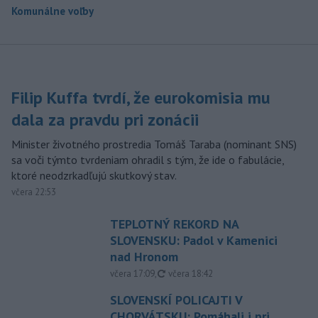
Komunálne voľby
Filip Kuffa tvrdí, že eurokomisia mu
dala za pravdu pri zonácii
Minister životného prostredia Tomáš Taraba (nominant SNS)
sa voči týmto tvrdeniam ohradil s tým, že ide o fabulácie,
ktoré neodzrkadľujú skutkový stav.
včera 22:53
TEPLOTNÝ REKORD NA
SLOVENSKU: Padol v Kamenici
nad Hronom
aktualizované
včera 17:09
,
včera 18:42
SLOVENSKÍ POLICAJTI V
CHORVÁTSKU: Pomáhali i pri