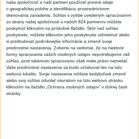
Escobarovho stáda
naša spoločnosť a naši partneri používať presné údaje
včera 19:32
o geografickej polohe a identifikáciu prostredníctvom
skenovania zariadenia. Súhlas s vyššie uvedeným spracúvaním
Wesemann ovládol skoky z 3 m
zo strany našej spoločnosti a našich 824 partnerov môžete
dosky a má druhé zlato
poskytnúť kliknutím na príslušné tlačidlo. Skôr než súhlas
včera 21:37
poskytnete, môžete kliknutím jeho poskytnutie odmietnuť alebo
si preštudovať podrobnejšie informácie a zmeniť svoje
Gutová-Behramiová definitívne
prednostné nastavenia.
Zoberte na vedomie, že na niektoré
ukončila kariéru
formy spracúvania vašich osobných údajov nepotrebujeme váš
včera 19:17
súhlas, proti takémuto spracovaniu však máte právo namietať.
Vaše prednostné nastavenia sa budú vzťahovať len na túto
Európske ligy vyzvali na
webovú lokalitu. Svoje nastavenia môžete kedykoľvek zmeniť
reformu riadenia FIFA
alebo svoj súhlas odvolať návratom na túto webovú stránku
včera 18:49
kliknutím na tlačidlo „Ochrana osobných údajov“ v dolnej časti
stránky.
Práve teraz
-
Štátny tajomník ministerstva životného prostredia Filip
22:44
Kuffa tvrdí,
že mu Európska komisia (EK) dala za pravdu v súvislosti
s vládnou pripomienkou k zonáciám národných parkov (NP) a naďalej
je tak ohrozených 450 miliónov eur z plánu obnovy.