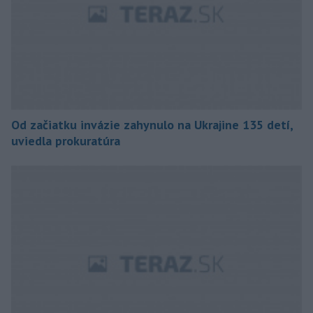
Od začiatku invázie zahynulo na Ukrajine 135 detí,
uviedla prokuratúra