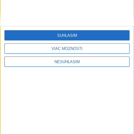
Šport
SÚHLASÍM
VIAC MOŽNOSTÍ
....
NESÚHLASÍM
....