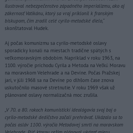
ilustroval nebezpečenstvo západného imperializmu, ako aj
zákernosť Vatikánu, ktorý sa vraj priklonil k franským
biskupom, čím zradil celé cyrilo-metodské dielo,“
skonštatoval Hudek.
Aj počas komunizmu sa cyrilo-metodské oslavy
sporadicky konali na miestach tradične spätých s
veľkomoravským obdobím. Napríklad v roku 1963, na
1100. výročie príchodu Cyrila a Metoda na Veľkú Moravu
na moravskom Velehrade a na Devíne. Počas Pražskej
jari, v júli 1968 sa na Devíne po dlhšom čase znova
uskutočnilo masové stretnutie. V roku 1969 však už
plánované oslavy normalizačná moc zrušila.
„V 70. a 80. rokoch komunistickí ideológovia svoj boj o
cyrilo-metodské dedičstvo začali prehrávať. Ukázalo sa to
počas osláv 1100. výročia Metodovej smrti na moravskom
Velehrade. Púť, ktorou režim plánoval ukázať mieru