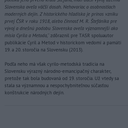
Slovenska oveľa väčší dosah. Nehovoriac o osobnostiach
moderných dejín. Z historického hľadiska je prínos vzniku
prvej ČSR v roku 1918, alebo činnosť M. R. Štefánika pre
vývoj a dnešnú podobu Slovenska oveľa významnejší ako
misia Cyrila a Metoda,
“ zdôraznil pre TASR spoluautor
publikácie Cyril a Metod v historickom vedomí a pamäti
19. a 20. storočia na Slovensku (2013).
Podľa neho má však cyrilo-metodská tradícia na
Slovensku výrazný národno-emancipačný charakter,
pretože tak bola budovaná od 19. storočia. Už vtedy sa
stala sa významnou a nespochybniteľnou súčasťou
konštrukcie národných dejín.