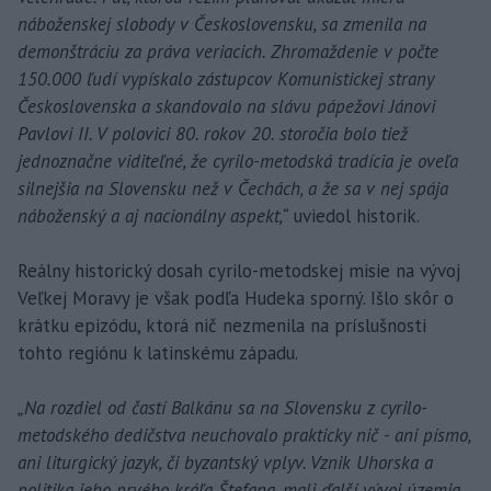
náboženskej slobody v Československu, sa zmenila na
demonštráciu za práva veriacich. Zhromaždenie v počte
150.000 ľudí vypískalo zástupcov Komunistickej strany
Československa a skandovalo na slávu pápežovi Jánovi
Pavlovi II. V polovici 80. rokov 20. storočia bolo tiež
jednoznačne viditeľné, že cyrilo-metodská tradícia je oveľa
silnejšia na Slovensku než v Čechách, a že sa v nej spája
náboženský a aj nacionálny aspekt,“
uviedol historik.
Reálny historický dosah cyrilo-metodskej misie na vývoj
Veľkej Moravy je však podľa Hudeka sporný. Išlo skôr o
krátku epizódu, ktorá nič nezmenila na príslušnosti
tohto regiónu k latinskému západu.
„Na rozdiel od častí Balkánu sa na Slovensku z cyrilo-
metodského dedičstva neuchovalo prakticky nič - ani písmo,
ani liturgický jazyk, či byzantský vplyv. Vznik Uhorska a
politika jeho prvého kráľa Štefana, mali ďalší vývoj územia