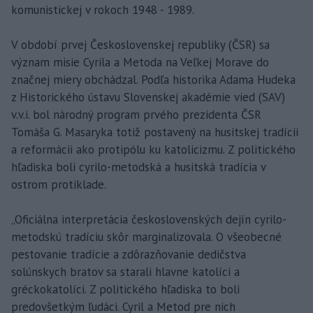
komunistickej v rokoch 1948 - 1989.
V období prvej Československej republiky (ČSR) sa
význam misie Cyrila a Metoda na Veľkej Morave do
značnej miery obchádzal. Podľa historika Adama Hudeka
z Historického ústavu Slovenskej akadémie vied (SAV)
v.v.i. bol národný program prvého prezidenta ČSR
Tomáša G. Masaryka totiž postavený na husitskej tradícii
a reformácii ako protipólu ku katolicizmu. Z politického
hľadiska boli cyrilo-metodská a husitská tradícia v
ostrom protiklade.
„Oficiálna interpretácia československých dejín cyrilo-
metodskú tradíciu skôr marginalizovala. O všeobecné
pestovanie tradície a zdôrazňovanie dedičstva
solúnskych bratov sa starali hlavne katolíci a
gréckokatolíci. Z politického hľadiska to boli
predovšetkým ľudáci. Cyril a Metod pre nich