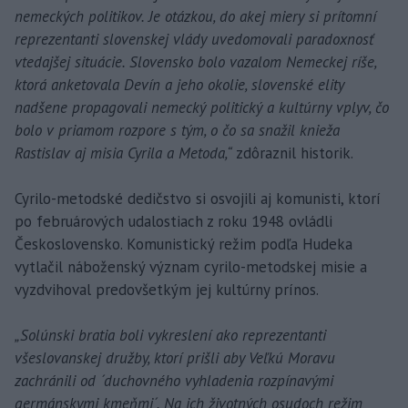
nemeckých politikov. Je otázkou, do akej miery si prítomní
reprezentanti slovenskej vlády uvedomovali paradoxnosť
vtedajšej situácie. Slovensko bolo vazalom Nemeckej ríše,
ktorá anketovala Devín a jeho okolie, slovenské elity
nadšene propagovali nemecký politický a kultúrny vplyv, čo
bolo v priamom rozpore s tým, o čo sa snažil knieža
Rastislav aj misia Cyrila a Metoda,“
zdôraznil historik.
Cyrilo-metodské dedičstvo si osvojili aj komunisti, ktorí
po februárových udalostiach z roku 1948 ovládli
Československo. Komunistický režim podľa Hudeka
vytlačil náboženský význam cyrilo-metodskej misie a
vyzdvihoval predovšetkým jej kultúrny prínos.
„Solúnski bratia boli vykreslení ako reprezentanti
všeslovanskej družby, ktorí prišli aby Veľkú Moravu
zachránili od ´duchovného vyhladenia rozpínavými
germánskymi kmeňmi´. Na ich životných osudoch režim