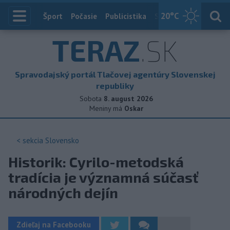
20
°C
Index
Šport
Počasie
Publicistika
Slovensko
Zahranič
TERAZ
.SK
Spravodajský portál Tlačovej agentúry Slovenskej
republiky
Sobota
8. august 2026
Meniny má
Oskar
< sekcia
Slovensko
Historik: Cyrilo-metodská
tradícia je významná súčasť
národných dejín
Zdieľaj na Facebooku