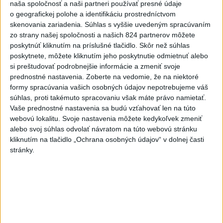
V Budapešti opäť padol teplotný
naša spoločnosť a naši partneri používať presné údaje
rekord, tretí za päť týždňov
o geografickej polohe a identifikáciu prostredníctvom
skenovania zariadenia. Súhlas s vyššie uvedeným spracúvaním
zo strany našej spoločnosti a našich 824 partnerov môžete
VIDEO: Umelá inteligencia a robotika
poskytnúť kliknutím na príslušné tlačidlo. Skôr než súhlas
pomáhajú už aj záchranárom
poskytnete, môžete kliknutím jeho poskytnutie odmietnuť alebo
si preštudovať podrobnejšie informácie a zmeniť svoje
prednostné nastavenia.
Zoberte na vedomie, že na niektoré
Aktuálne témy:
Kvízy
Podcasty
Rok Ľ.Štúra
formy spracúvania vašich osobných údajov nepotrebujeme váš
súhlas, proti takémuto spracovaniu však máte právo namietať.
Turizmus
Cestovanie
Rok dobrovoľníctva
Vaše prednostné nastavenia sa budú vzťahovať len na túto
webovú lokalitu. Svoje nastavenia môžete kedykoľvek zmeniť
alebo svoj súhlas odvolať návratom na túto webovú stránku
Dielo týždňa
Referendum
MS v hokeji
kliknutím na tlačidlo „Ochrana osobných údajov“ v dolnej časti
stránky.
Komunálne voľby