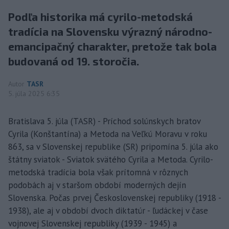
Podľa historika má cyrilo-metodská
tradícia na Slovensku výrazný národno-
emancipačný charakter, pretože tak bola
budovaná od 19. storočia.
Autor
TASR
5. júla 2025 6:35
Bratislava 5. júla (TASR) - Príchod solúnskych bratov
Cyrila (Konštantína) a Metoda na Veľkú Moravu v roku
863, sa v Slovenskej republike (SR) pripomína 5. júla ako
štátny sviatok - Sviatok svätého Cyrila a Metoda. Cyrilo-
metodská tradícia bola však prítomná v rôznych
podobách aj v staršom období moderných dejín
Slovenska. Počas prvej Československej republiky (1918 -
1938), ale aj v období dvoch diktatúr - ľudáckej v čase
vojnovej Slovenskej republiky (1939 - 1945) a