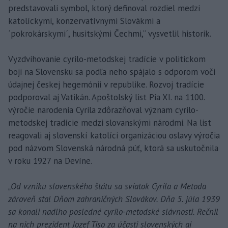
predstavovali symbol, ktorý definoval rozdiel medzi
katolíckymi, konzervatívnymi Slovákmi a
´pokrokárskymi´, husitskými Čechmi,“ vysvetlil historik.
Vyzdvihovanie cyrilo-metodskej tradície v politickom
boji na Slovensku sa podľa neho spájalo s odporom voči
údajnej českej hegemónii v republike. Rozvoj tradície
podporoval aj Vatikán. Apoštolský list Pia XI. na 1100.
výročie narodenia Cyrila zdôrazňoval význam cyrilo-
metodskej tradície medzi slovanskými národmi. Na list
reagovali aj slovenskí katolíci organizáciou oslavy výročia
pod názvom Slovenská národná púť, ktorá sa uskutočnila
v roku 1927 na Devíne.
„Od vzniku slovenského štátu sa sviatok Cyrila a Metoda
zároveň stal Dňom zahraničných Slovákov. Dňa 5. júla 1939
sa konali nadlho posledné cyrilo-metodské slávnosti. Rečnil
na nich prezident Jozef Tiso za účasti slovenských aj