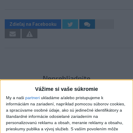
Zdieľaj na Facebooku
Neprehliadnite
Vážime si vaše súkromie
ČIASTOČNÉ ZATMENIE SLNKA:
My a naši
partneri
ukladáme a/alebo pristupujeme k
Pozorovať sa bude dať v stredu
informáciám na zariadení, napríklad pomocou súborov cookies,
a spracúvame osobné údaje, ako sú jedinečné identifikátory a
ĎALŠÍ TEPLOTNÝ REKORD: Tentoraz
štandardné informácie odosielané zariadením na
padol v Dolných Plachtinciach
personalizovanú reklamu a obsah, meranie reklamy a obsahu,
prieskumy publika a vývoj služieb.
S vaším povolením môže