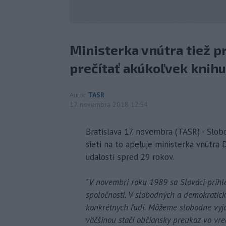
Ministerka vnútra tiež p
prečítať akúkoľvek knihu,
Autor
TASR
17. novembra 2018 12:54
Bratislava 17. novembra (TASR) - Slobo
sieti na to apeluje ministerka vnútra 
udalostí spred 29 rokov.
"V novembri roku 1989 sa Slováci prihl
spoločnosti. V slobodných a demokrati
konkrétnych ľudí. Môžeme slobodne vyjad
väčšinou stačí občiansky preukaz vo vre