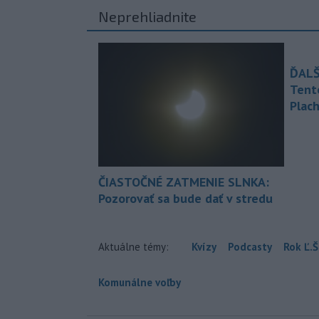
Neprehliadnite
ĎALŠ
Tent
Plach
ČIASTOČNÉ ZATMENIE SLNKA:
Pozorovať sa bude dať v stredu
Aktuálne témy:
Kvízy
Podcasty
Rok Ľ.Š
Komunálne voľby