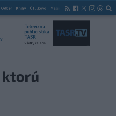
 Odber
Knihy
Útulkovo
Magazín
News Now
Archív
TASR
Televízna
publicistika
TASR
ky
Všetky relácie
 ktorú