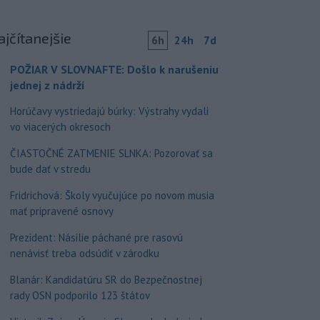
ajčítanejšie
6h
24h
7d
POŽIAR V SLOVNAFTE: Došlo k narušeniu
jednej z nádrží
Horúčavy vystriedajú búrky: Výstrahy vydali
vo viacerých okresoch
ČIASTOČNÉ ZATMENIE SLNKA: Pozorovať sa
bude dať v stredu
Fridrichová: Školy vyučujúce po novom musia
mať pripravené osnovy
Prezident: Násilie páchané pre rasovú
nenávisť treba odsúdiť v zárodku
Blanár: Kandidatúru SR do Bezpečnostnej
rady OSN podporilo 123 štátov