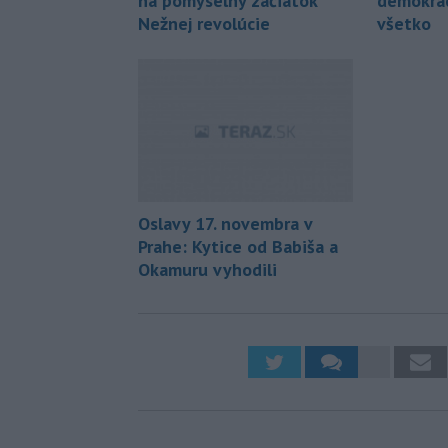
na pomyselný začiatok
demokrac
Nežnej revolúcie
všetko
Oslavy 17. novembra v
Prahe: Kytice od Babiša a
Okamuru vyhodili