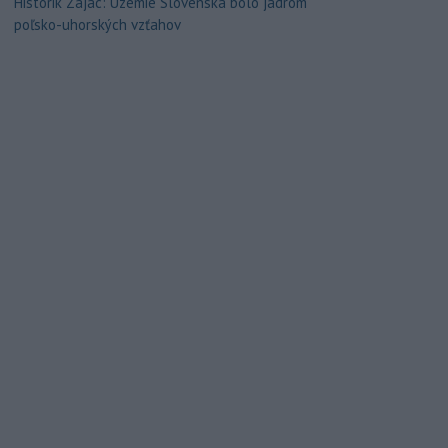
Historik Zajac: Územie Slovenska bolo jadrom
poľsko-uhorských vzťahov