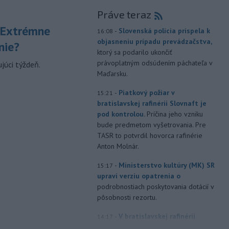
Práve teraz
 Extrémne
-
Slovenská polícia prispela k
16:08
objasneniu prípadu prevádzačstva,
nie?
ktorý sa podarilo ukončiť
právoplatným odsúdením páchateľa v
júci týždeň.
Maďarsku.
-
Piatkový požiar v
15:21
bratislavskej rafinérii Slovnaft je
pod kontrolou.
Príčina jeho vzniku
bude predmetom vyšetrovania. Pre
TASR to potvrdil hovorca rafinérie
Anton Molnár.
-
Ministerstvo kultúry (MK) SR
15:17
upraví verziu opatrenia o
podrobnostiach poskytovania dotácií v
pôsobnosti rezortu.
-
V bratislavskej rafinérii
14:17
Slovnaft horí uskladnený ropný