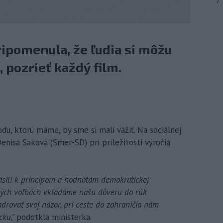
7
ripomenula, že ľudia si môžu
 pozrieť každý film.
du, ktorú máme, by sme si mali vážiť. Na sociálnej
Denisa Saková (Smer-SD) pri príležitosti výročia
ásili k princípom a hodnotám demokratickej
ckých voľbách vkladáme našu dôveru do rúk
rovať svoj názor, pri ceste do zahraničia nám
cku,"
podotkla ministerka.