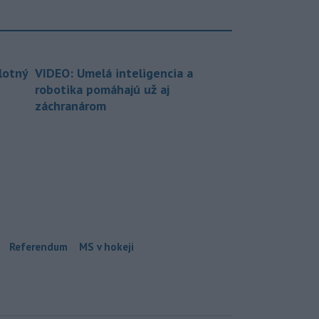
lotný
VIDEO: Umelá inteligencia a
robotika pomáhajú už aj
záchranárom
Referendum
MS v hokeji