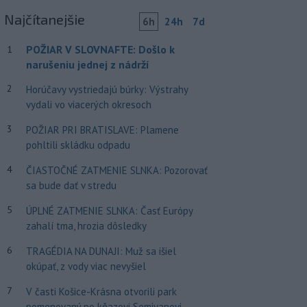
Najčítanejšie
6h
24h
7d
POŽIAR V SLOVNAFTE: Došlo k
1
narušeniu jednej z nádrží
2
Horúčavy vystriedajú búrky: Výstrahy
vydali vo viacerých okresoch
3
POŽIAR PRI BRATISLAVE: Plamene
pohltili skládku odpadu
4
ČIASTOČNÉ ZATMENIE SLNKA: Pozorovať
sa bude dať v stredu
5
ÚPLNÉ ZATMENIE SLNKA: Časť Európy
zahalí tma, hrozia dôsledky
6
TRAGÉDIA NA DUNAJI: Muž sa išiel
okúpať, z vody viac nevyšiel
7
V časti Košice-Krásna otvorili park
pomenovaný po kňazovi Semivanovi