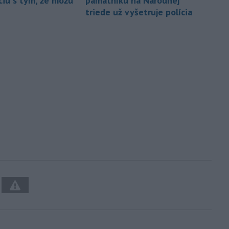
iu s tým, že môžu
pamätníku na Národnej
triede už vyšetruje polícia