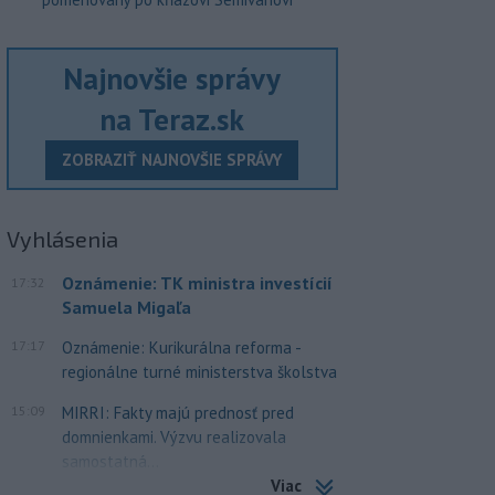
Najnovšie správy
na Teraz.sk
ZOBRAZIŤ NAJNOVŠIE SPRÁVY
Vyhlásenia
Oznámenie: TK ministra investícií
17:32
Samuela Migaľa
17:17
Oznámenie: Kurikurálna reforma -
regionálne turné ministerstva školstva
15:09
MIRRI: Fakty majú prednosť pred
domnienkami. Výzvu realizovala
samostatná...
Viac