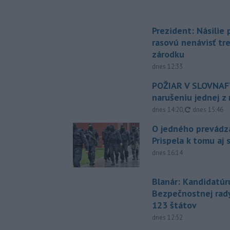
Prezident: Násilie
rasovú nenávisť tr
zárodku
dnes 12:33
POŽIAR V SLOVNAFT
narušeniu jednej z 
aktualizovan
dnes 14:20
,
dnes 15:46
O jedného prevádz
Prispela k tomu aj 
dnes 16:14
Blanár: Kandidatúr
Bezpečnostnej rad
123 štátov
dnes 12:52