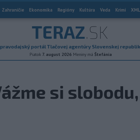
Zahraničie
Ekonomika
Regióny
Kultúra
Veda
Krimi
XML
TERAZ
.SK
pravodajský portál Tlačovej agentúry Slovenskej republi
Piatok
7. august 2026
Meniny má
Štefánia
Vážme si slobodu,