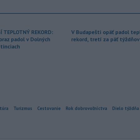
Í TEPLOTNÝ REKORD:
V Budapešti opäť padol tep
oraz padol v Dolných
rekord, tretí za päť týždňov
tinciach
túra
Turizmus
Cestovanie
Rok dobrovoľníctva
Dielo týždňa