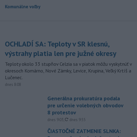
Komunálne voľby
OCHLADÍ SA: Teploty v SR klesnú,
výstrahy platia len pre južné okresy
Teploty okolo 33 stupňov Celzia sa v piatok môžu vyskytnúť v
okresoch Komárno, Nové Zámky, Levice, Krupina, Veľký Krtíš a
Lučenec.
dnes 8:08
Generálna prokuratúra podala
pre určenie volebných obvodov
8 protestov
aktualizované
dnes 9:03
,
dnes 9:55
ČIASTOČNÉ ZATMENIE SLNKA: