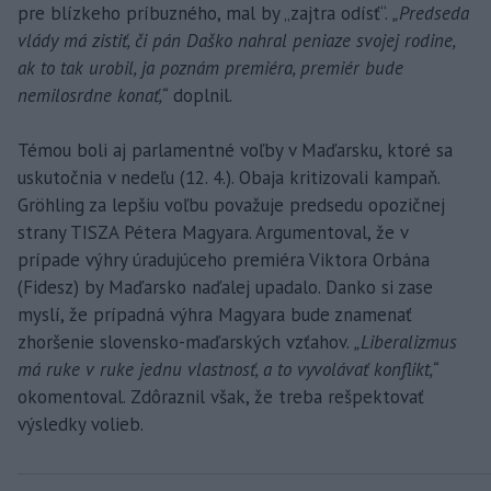
pre blízkeho príbuzného, mal by „zajtra odísť“.
„Predseda
vlády má zistiť, či pán Daško nahral peniaze svojej rodine,
ak to tak urobil, ja poznám premiéra, premiér bude
nemilosrdne konať,“
doplnil.
Témou boli aj parlamentné voľby v Maďarsku, ktoré sa
uskutočnia v nedeľu (12. 4.). Obaja kritizovali kampaň.
Gröhling za lepšiu voľbu považuje predsedu opozičnej
strany TISZA Pétera Magyara. Argumentoval, že v
prípade výhry úradujúceho premiéra Viktora Orbána
(Fidesz) by Maďarsko naďalej upadalo. Danko si zase
myslí, že prípadná výhra Magyara bude znamenať
zhoršenie slovensko-maďarských vzťahov.
„Liberalizmus
má ruke v ruke jednu vlastnosť, a to vyvolávať konflikt,“
okomentoval. Zdôraznil však, že treba rešpektovať
výsledky volieb.