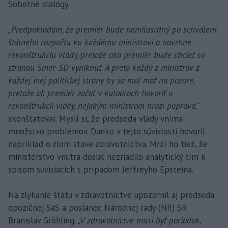
Sobotné dialógy.
„Predpokladám, že premiér bude nemilosrdný po schválení
štátneho rozpočtu ku každému ministrovi a navrhne
rekonštrukciu vlády, pretože ako premiér bude chcieť so
stranou Smer-SD vyniknúť. A preto každý z ministrov z
každej inej politickej strany by sa mal mať na pozore,
pretože ak premiér začal v kuloároch hovoriť o
rekonštrukcii vlády, nejakým ministrom hrozí poprava,
“
skonštatoval. Myslí si, že predseda vlády vníma
množstvo problémov. Danko v tejto súvislosti hovoril
napríklad o zlom stave zdravotníctva. Mrzí ho tiež, že
ministerstvo vnútra dosiaľ nezriadilo analytický tím k
spisom súvisiacich s prípadom Jeffreyho Epsteina.
Na zlyhanie štátu v zdravotníctve upozornil aj predseda
opozičnej SaS a poslanec Národnej rady (NR) SR
Branislav Gröhling.
„V zdravotníctve musí byť poriadok,