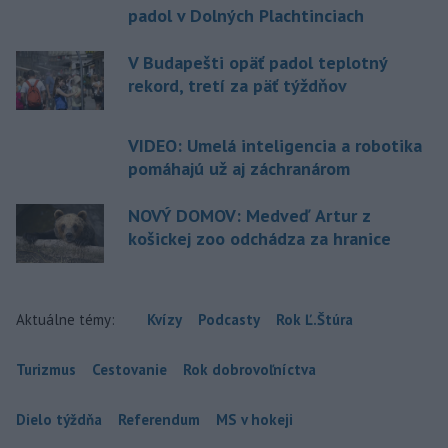
padol v Dolných Plachtinciach
V Budapešti opäť padol teplotný
rekord, tretí za päť týždňov
VIDEO: Umelá inteligencia a robotika
pomáhajú už aj záchranárom
NOVÝ DOMOV: Medveď Artur z
košickej zoo odchádza za hranice
Aktuálne témy:
Kvízy
Podcasty
Rok Ľ.Štúra
Turizmus
Cestovanie
Rok dobrovoľníctva
Dielo týždňa
Referendum
MS v hokeji