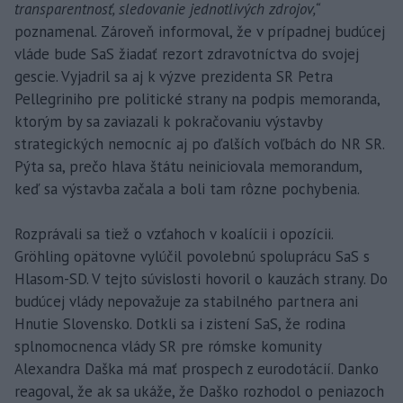
transparentnosť, sledovanie jednotlivých zdrojov,“
poznamenal. Zároveň informoval, že v prípadnej budúcej
vláde bude SaS žiadať rezort zdravotníctva do svojej
gescie. Vyjadril sa aj k výzve prezidenta SR Petra
Pellegriniho pre politické strany na podpis memoranda,
ktorým by sa zaviazali k pokračovaniu výstavby
strategických nemocníc aj po ďalších voľbách do NR SR.
Pýta sa, prečo hlava štátu neiniciovala memorandum,
keď sa výstavba začala a boli tam rôzne pochybenia.
Rozprávali sa tiež o vzťahoch v koalícii i opozícii.
Gröhling opätovne vylúčil povolebnú spoluprácu SaS s
Hlasom-SD. V tejto súvislosti hovoril o kauzách strany. Do
budúcej vlády nepovažuje za stabilného partnera ani
Hnutie Slovensko. Dotkli sa i zistení SaS, že rodina
splnomocnenca vlády SR pre rómske komunity
Alexandra Daška má mať prospech z eurodotácií. Danko
reagoval, že ak sa ukáže, že Daško rozhodol o peniazoch