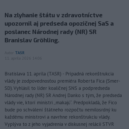
Na zlyhanie štátu v zdravotníctve
upozornil aj predseda opozičnej SaS a
poslanec Národnej rady (NR) SR
Branislav Gröhling.
Autor
TASR
11. apríla 2026 14:06
Bratislava 11. apríla (TASR) - Prípadná rekonštrukcia
vlády je zodpovednosťou premiéra Roberta Fica (Smer-
SD). Vyhlásil to líder koaličnej SNS a podpredseda
Národnej rady (NR) SR Andrej Danko s tým, že predseda
vlády vie, ktorí ministri „makajú“. Predpokladá, že Fico
bude po schválení štátneho rozpočtu nemilosrdný ku
každému ministrovi a navrhne rekonštrukciu vlády.
Vyplýva to z jeho vyjadrenia v diskusnej relácii STVR