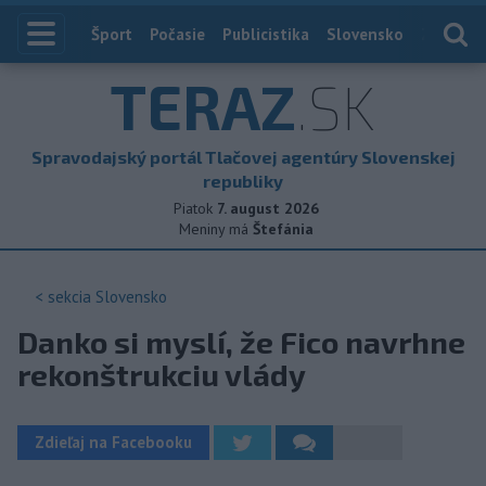
Index
Šport
Počasie
Publicistika
Slovensko
Zahranič
TERAZ
.SK
Spravodajský portál Tlačovej agentúry Slovenskej
republiky
Piatok
7. august 2026
Meniny má
Štefánia
< sekcia
Slovensko
Danko si myslí, že Fico navrhne
rekonštrukciu vlády
Zdieľaj na Facebooku