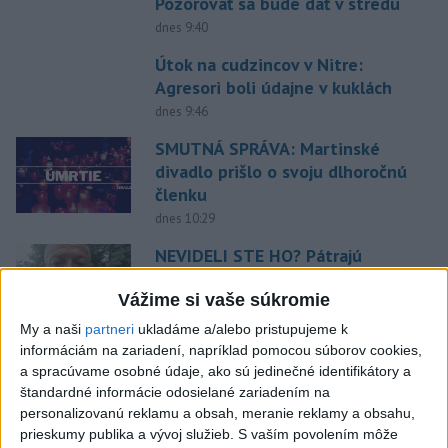
Pozorovať sa bude dať v stredu
dnes 9:40
Útok na cudzincov v Nitre:
Agresori boli údajne v kuklách
dnes 9:46
SMUTNÁ SPRÁVA: Martinské
divadlo prišlo o svoju dlhoročnú
členku
dnes 10:29
NEVIDELI STE HO? Pátrajú
Aladárovi Illésovi z
Turčianskeho Petra
Vážime si vaše súkromie
dnes 11:02
My a naši
partneri
ukladáme a/alebo pristupujeme k
informáciám na zariadení, napríklad pomocou súborov cookies,
Srbsko potvrdilo návštevu
a spracúvame osobné údaje, ako sú jedinečné identifikátory a
Zelenského
štandardné informácie odosielané zariadením na
dnes 10:58
personalizovanú reklamu a obsah, meranie reklamy a obsahu,
prieskumy publika a vývoj služieb.
S vaším povolením môže