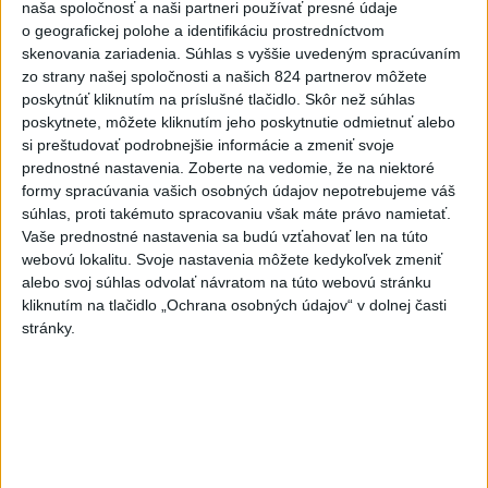
Ukrajina opäť zasiahla sklad
naša spoločnosť a naši partneri používať presné údaje
Wildberries v Jekaterinburgu
o geografickej polohe a identifikáciu prostredníctvom
skenovania zariadenia. Súhlas s vyššie uvedeným spracúvaním
dnes 9:16
zo strany našej spoločnosti a našich 824 partnerov môžete
poskytnúť kliknutím na príslušné tlačidlo. Skôr než súhlas
DAC schytal od Twente
poskytnete, môžete kliknutím jeho poskytnutie odmietnuť alebo
poltucet, Klauss: Nemali sme
si preštudovať podrobnejšie informácie a zmeniť svoje
šancu
prednostné nastavenia.
Zoberte na vedomie, že na niektoré
dnes 9:52
formy spracúvania vašich osobných údajov nepotrebujeme váš
súhlas, proti takémuto spracovaniu však máte právo namietať.
O Haraslína má záujem
Vaše prednostné nastavenia sa budú vzťahovať len na túto
saudskoarabský Al-Fateh
webovú lokalitu. Svoje nastavenia môžete kedykoľvek zmeniť
dnes 10:44
alebo svoj súhlas odvolať návratom na túto webovú stránku
kliknutím na tlačidlo „Ochrana osobných údajov“ v dolnej časti
Práve teraz
stránky.
-
Ministerstvo vnútra (MV) SR požiada Národný
11:18
bezpečnostný
úrad (NBÚ) o nezávislé odborné posúdenie dodaných
radarových zariadení, ktoré sú v pilotnej prevádzke.
Viac
Videá a prenosy TASR TV