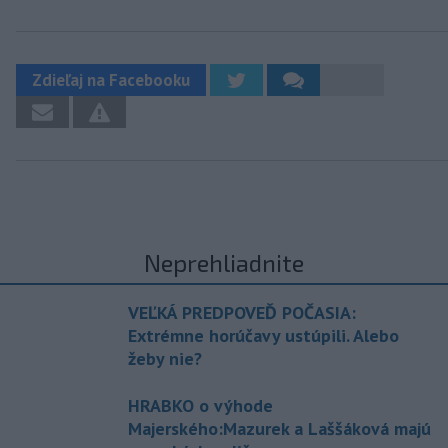
Zdieľaj na Facebooku
Neprehliadnite
VEĽKÁ PREDPOVEĎ POČASIA:
Extrémne horúčavy ustúpili. Alebo
žeby nie?
HRABKO o výhode
Majerského:Mazurek a Laššáková majú