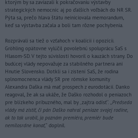
ktorým by sa zaviazali k pokračovaniu výstavby
strategických nemocníc aj po ďalších voľbách do NR SR.
Pýta sa, prečo hlava štátu neiniciovala memorandum,
keď sa výstavba začala a boli tam rôzne pochybenia.
Rozprávali sa tiež o vzťahoch v koalícii i opozícii.
Gröhling opätovne vylúčil povolebnú spoluprácu SaS s
Hlasom-SD. V tejto súvislosti hovoril o kauzách strany. Do
budúcej vlády nepovažuje za stabilného partnera ani
Hnutie Slovensko. Dotkli sa i zistení SaS, že rodina
splnomocnenca vlády SR pre rómske komunity
Alexandra Daška má mať prospech z eurodotácií. Danko
reagoval, že ak sa ukáže, že Daško rozhodol o peniazoch
pre blízkeho príbuzného, mal by „zajtra odísť“.
„Predseda
vlády má zistiť, či pán Daško nahral peniaze svojej rodine,
ak to tak urobil, ja poznám premiéra, premiér bude
nemilosrdne konať,“
doplnil.