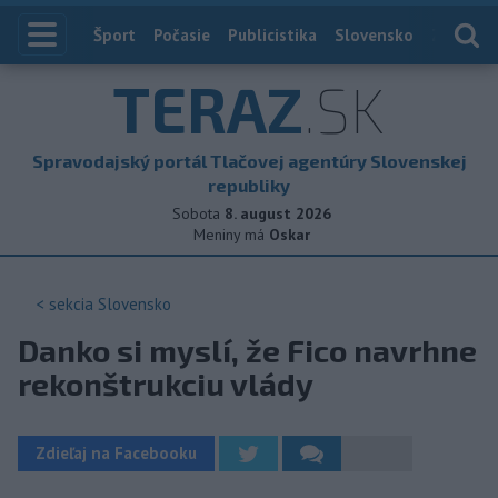
Index
Šport
Počasie
Publicistika
Slovensko
Zahranič
TERAZ
.SK
Spravodajský portál Tlačovej agentúry Slovenskej
republiky
Sobota
8. august 2026
Meniny má
Oskar
< sekcia
Slovensko
Danko si myslí, že Fico navrhne
rekonštrukciu vlády
Zdieľaj na Facebooku