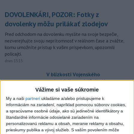
DOVOLENKÁRI, POZOR: Fotky z
dovolenky môžu prilákať zlodejov
Pred odchodom na dovolenku myslite na svoje bezpečie,
nezverejňujte svoju neprítomnosť v reálnom čase a zvážte,
komu umožníte prístup k vašim príspevkom, upozornili
policajti.
dnes 15:15
V blízkosti Vojenského
technického a skúšobného
ústavu Záhorie HORÍ
Vážime si vaše súkromie
dnes 16:51
My a naši
partneri
ukladáme a/alebo pristupujeme k
informáciám na zariadení, napríklad pomocou súborov cookies,
MIMORIADNA SITUÁCIA: V obci
a spracúvame osobné údaje, ako sú jedinečné identifikátory a
Braväcovo likvidujú zvyšky
štandardné informácie odosielané zariadením na
zhorených budov
personalizovanú reklamu a obsah, meranie reklamy a obsahu,
dnes 17:06
prieskumy publika a vývoj služieb.
S vaším povolením môže