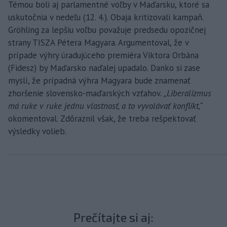
Témou boli aj parlamentné voľby v Maďarsku, ktoré sa
uskutočnia v nedeľu (12. 4.). Obaja kritizovali kampaň.
Gröhling za lepšiu voľbu považuje predsedu opozičnej
strany TISZA Pétera Magyara. Argumentoval, že v
prípade výhry úradujúceho premiéra Viktora Orbána
(Fidesz) by Maďarsko naďalej upadalo. Danko si zase
myslí, že prípadná výhra Magyara bude znamenať
zhoršenie slovensko-maďarských vzťahov.
„Liberalizmus
má ruke v ruke jednu vlastnosť, a to vyvolávať konflikt,“
okomentoval. Zdôraznil však, že treba rešpektovať
výsledky volieb.
Prečítajte si aj: