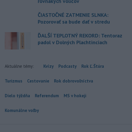
rovnakých voličov
ČIASTOČNÉ ZATMENIE SLNKA:
Pozorovať sa bude dať v stredu
ĎALŠÍ TEPLOTNÝ REKORD: Tentoraz
padol v Dolných Plachtinciach
Aktuálne témy:
Kvízy
Podcasty
Rok Ľ.Štúra
Turizmus
Cestovanie
Rok dobrovoľníctva
Dielo týždňa
Referendum
MS v hokeji
Komunálne voľby