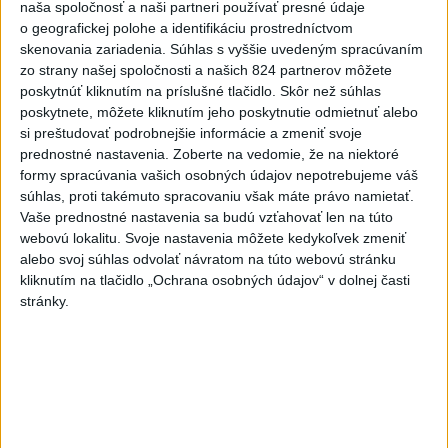
naša spoločnosť a naši partneri používať presné údaje
Hamas tvrdí, že je naďalej
o geografickej polohe a identifikáciu prostredníctvom
pripravený realizovať plán pre
skenovania zariadenia. Súhlas s vyššie uvedeným spracúvaním
Pásmo Gazy
zo strany našej spoločnosti a našich 824 partnerov môžete
dnes 15:25
poskytnúť kliknutím na príslušné tlačidlo. Skôr než súhlas
poskytnete, môžete kliknutím jeho poskytnutie odmietnuť alebo
VODIČI, POZOR: Festival
si preštudovať podrobnejšie informácie a zmeniť svoje
Lovestream spôsobuje v
prednostné nastavenia.
Zoberte na vedomie, že na niektoré
Bratislave kolóny
formy spracúvania vašich osobných údajov nepotrebujeme váš
dnes 17:01
súhlas, proti takémuto spracovaniu však máte právo namietať.
Vaše prednostné nastavenia sa budú vzťahovať len na túto
Zelenskyj: Ukrajine nezostala
webovú lokalitu. Svoje nastavenia môžete kedykoľvek zmeniť
prakticky žiadna nepoškodená
alebo svoj súhlas odvolať návratom na túto webovú stránku
elektráreň
kliknutím na tlačidlo „Ochrana osobných údajov“ v dolnej časti
dnes 15:18
stránky.
MLADÍK VYPADOL Z FERRATY:
Na Skalke pri Kremnici
zasahovali záchranári
dnes 17:19
SMUTNÁ SPRÁVA: Vo veku 68