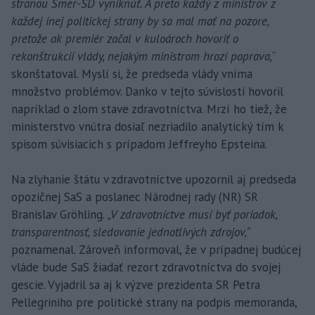
stranou Smer-SD vyniknúť. A preto každý z ministrov z
každej inej politickej strany by sa mal mať na pozore,
pretože ak premiér začal v kuloároch hovoriť o
rekonštrukcii vlády, nejakým ministrom hrozí poprava,
“
skonštatoval. Myslí si, že predseda vlády vníma
množstvo problémov. Danko v tejto súvislosti hovoril
napríklad o zlom stave zdravotníctva. Mrzí ho tiež, že
ministerstvo vnútra dosiaľ nezriadilo analytický tím k
spisom súvisiacich s prípadom Jeffreyho Epsteina.
Na zlyhanie štátu v zdravotníctve upozornil aj predseda
opozičnej SaS a poslanec Národnej rady (NR) SR
Branislav Gröhling.
„V zdravotníctve musí byť poriadok,
transparentnosť, sledovanie jednotlivých zdrojov,“
poznamenal. Zároveň informoval, že v prípadnej budúcej
vláde bude SaS žiadať rezort zdravotníctva do svojej
gescie. Vyjadril sa aj k výzve prezidenta SR Petra
Pellegriniho pre politické strany na podpis memoranda,