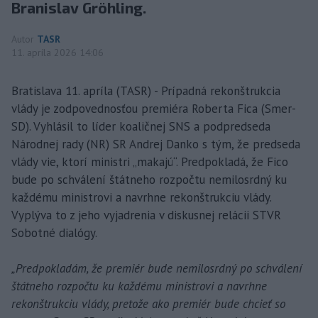
Branislav Gröhling.
Autor
TASR
11. apríla 2026 14:06
Bratislava 11. apríla (TASR) - Prípadná rekonštrukcia
vlády je zodpovednosťou premiéra Roberta Fica (Smer-
SD). Vyhlásil to líder koaličnej SNS a podpredseda
Národnej rady (NR) SR Andrej Danko s tým, že predseda
vlády vie, ktorí ministri „makajú“. Predpokladá, že Fico
bude po schválení štátneho rozpočtu nemilosrdný ku
každému ministrovi a navrhne rekonštrukciu vlády.
Vyplýva to z jeho vyjadrenia v diskusnej relácii STVR
Sobotné dialógy.
„Predpokladám, že premiér bude nemilosrdný po schválení
štátneho rozpočtu ku každému ministrovi a navrhne
rekonštrukciu vlády, pretože ako premiér bude chcieť so