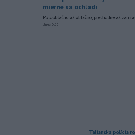
mierne sa ochladí
Polooblačno až oblačno, prechodne až zamra
dnes 5:35
Talianska polícia ro