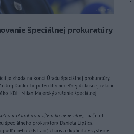
7
ovanie špeciálnej prokuratúry
ícii je zhoda na konci Úradu špeciálnej prokuratúry.
drej Danko to potvrdil v nedeľnej diskusnej relácii
ého KDH Milan Majerský zrušenie špeciálnej
álna prokuratúra pričlení ku generálnej,
" načrtol
u špeciálneho prokurátora Daniela Lipšica.
 podľa neho odstrániť chaos a duplicita v systéme.