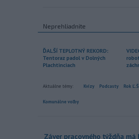
Neprehliadnite
ĎALŠÍ TEPLOTNÝ REKORD:
VIDE
Tentoraz padol v Dolných
robo
Plachtinciach
zách
Aktuálne témy:
Kvízy
Podcasty
Rok Ľ.Š
Komunálne voľby
Záver pracovného týždňa má b