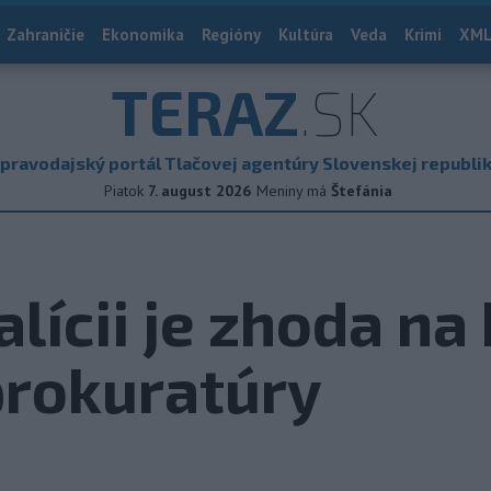
Zahraničie
Ekonomika
Regióny
Kultúra
Veda
Krimi
XML
TERAZ
.SK
pravodajský portál Tlačovej agentúry Slovenskej republi
Piatok
7. august 2026
Meniny má
Štefánia
alícii je zhoda na
prokuratúry