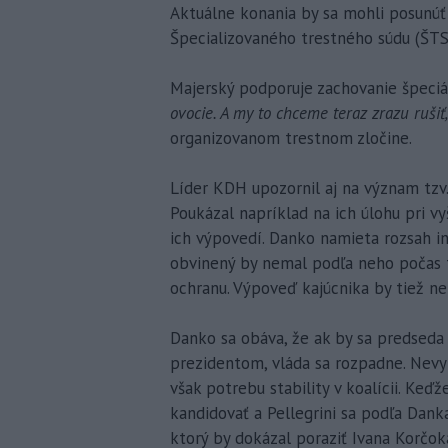
Aktuálne konania by sa mohli posunúť 
Špecializovaného trestného súdu (ŠTS)
Majerský podporuje zachovanie špeciál
ovocie. A my to chceme teraz zrazu rušiť,
organizovanom trestnom zločine.
Líder KDH upozornil aj na význam tzv. 
Poukázal napríklad na ich úlohu pri vyš
ich výpovedí. Danko namieta rozsah in
obvinený by nemal podľa neho počas 
ochranu. Výpoveď kajúcnika by tiež 
Danko sa obáva, že ak by sa predseda 
prezidentom, vláda sa rozpadne. Nevyl
však potrebu stability v koalícii. Ke
kandidovať a Pellegrini sa podľa Dank
ktorý by dokázal poraziť Ivana Korčo