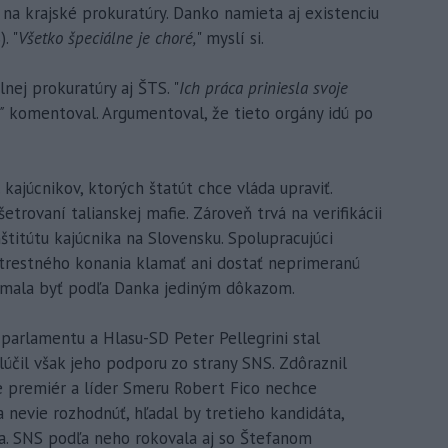
na krajské prokuratúry. Danko namieta aj existenciu
. "
Všetko špeciálne je choré,
" myslí si.
nej prokuratúry aj ŠTS. "
Ich práca priniesla svoje
"
komentoval. Argumentoval, že tieto orgány idú po
kajúcnikov, ktorých štatút chce vláda upraviť.
etrovaní talianskej mafie. Zároveň trvá na verifikácii
štitútu kajúcnika na Slovensku. Spolupracujúci
trestného konania klamať ani dostať neprimeranú
nemala byť podľa Danka jediným dôkazom.
parlamentu a Hlasu-SD Peter Pellegrini stal
účil však jeho podporu zo strany SNS. Zdôraznil
ďže premiér a líder Smeru Robert Fico nechce
a nevie rozhodnúť, hľadal by tretieho kandidáta,
ka. SNS podľa neho rokovala aj so Štefanom