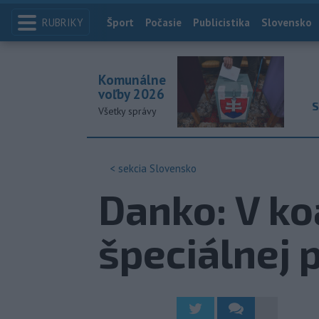
RUBRIKY
Index
Šport
Počasie
Publicistika
Slovensko
Komunálne
voľby 2026
S
Všetky správy
< sekcia
Slovensko
Danko: V ko
špeciálnej 