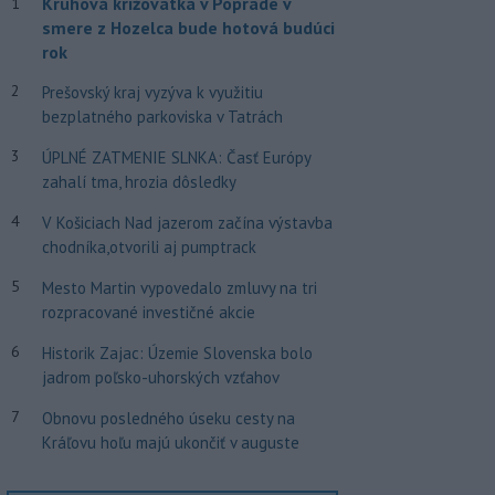
Kruhová križovatka v Poprade v
1
smere z Hozelca bude hotová budúci
rok
2
Prešovský kraj vyzýva k využitiu
bezplatného parkoviska v Tatrách
3
ÚPLNÉ ZATMENIE SLNKA: Časť Európy
zahalí tma, hrozia dôsledky
4
V Košiciach Nad jazerom začína výstavba
chodníka,otvorili aj pumptrack
5
Mesto Martin vypovedalo zmluvy na tri
rozpracované investičné akcie
6
Historik Zajac: Územie Slovenska bolo
jadrom poľsko-uhorských vzťahov
7
Obnovu posledného úseku cesty na
Kráľovu hoľu majú ukončiť v auguste