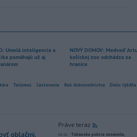
O: Umelá inteligencia a
NOVÝ DOMOV: Medveď Artu
tika pomáhajú už aj
košickej zoo odchádza za
ranárom
hranice
túra
Turizmus
Cestovanie
Rok dobrovoľníctva
Dielo týždňa
Práve teraz
yť oblačný,
-
Talianska polícia oznámila,
06:02