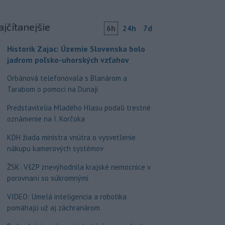
ajčítanejšie
6h
24h
7d
Historik Zajac: Územie Slovenska bolo
jadrom poľsko-uhorských vzťahov
Orbánová telefonovala s Blanárom a
Tarabom o pomoci na Dunaji
Predstavitelia Mladého Hlasu podali trestné
oznámenie na I. Korčoka
KDH žiada ministra vnútra o vysvetlenie
nákupu kamerových systémov
ŽSK: VšZP znevýhodnila krajské nemocnice v
porovnaní so súkromnými
VIDEO: Umelá inteligencia a robotika
pomáhajú už aj záchranárom