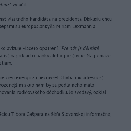
etape
" vylúčil.
ť vlastného kandidáta na prezidenta. Diskusiu chcú
Adeptmi sú europoslankyňa Miriam Lexmann a
.
nko avizuje viacero opatrení.
"Pre nás je dôležité
á ísť napríklad o banky alebo poisťovne. Na peniaze
stiam.
ie cien energií za nezmysel. Chýba mu adresnosť.
hrozenejším skupinám by sa podľa neho malo
hovanie rodičovského dôchodku. Je zvedavý, odkiaľ
ciou Tibora Gašpara na šéfa Slovenskej informačnej