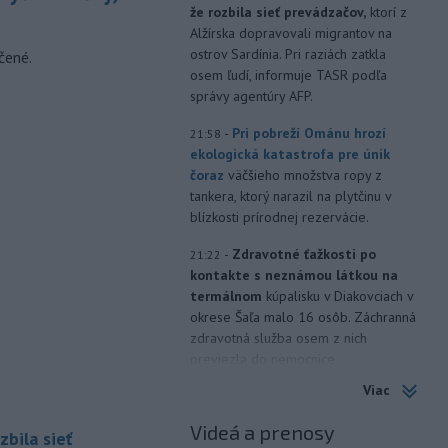
že rozbila sieť prevádzačov,
ktorí z
Alžírska dopravovali migrantov na
ostrov Sardínia. Pri raziách zatkla
čené.
osem ľudí, informuje TASR podľa
správy agentúry AFP.
-
Pri pobreží Ománu hrozí
21:58
ekologická katastrofa pre únik
čoraz
väčšieho množstva ropy z
tankera, ktorý narazil na plytčinu v
blízkosti prírodnej rezervácie.
-
Zdravotné ťažkosti po
21:22
kontakte s neznámou látkou na
termálnom
kúpalisku v Diakovciach v
okrese Šaľa malo 16 osôb. Záchranná
zdravotná služba osem z nich
previezla do nemocnice.
Viac
-
Ugandský parlament vo
20:49
štvrtok schválil vyslanie
Videá a prenosy
zbila sieť
ugandských vojakov
do