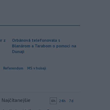
r z
Orbánová telefonovala s
Blanárom a Tarabom o pomoci na
Dunaji
Referendum
MS v hokeji
Najčítanejšie
6h
24h
7d