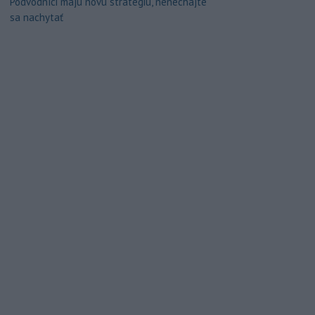
Podvodníci majú novú stratégiu, nenechajte
sa nachytať