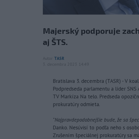
Majerský podporuje zach
aj ŠTS.
Autor
TASR
3. decembra 2023 14:49
Bratislava 3. decembra (TASR) - V koal
Podpredseda parlamentu a líder SNS An
TV Markíza Na telo. Predseda opozičn
prokuratúry odmieta.
"
Najpravdepodobnejšie bude, že sa špeci
Danko. Nesúvisí to podľa neho s osobo
Zrušením špeciálnej prokuratúry sa má