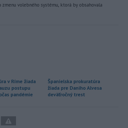
o zmenu volebného systému, ktorá by obsahovala
úra v Ríme žiada
Španielska prokuratúra
kauzu postupu
žiada pre Daniho Alvesa
očas pandémie
deväťročný trest