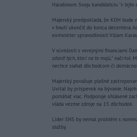
Harabinom. Svoju kandidatúru "
v tejto 
Majerský predpokladá, že KDH bude ma
v hnutí ukončiť do konca decembra. 
exminister spravodlivosti Viliam Karas
V súvislosti s verejnými financiami Da
zdaniť tých, ktorí na to majú,"
načrtol. M
nechce siahať dôchodcom či domácno
Majerský považuje plošné zastropovan
Uvítal by príspevok na bývanie. Najo
pomáhať viac. Podporuje ohlásené zac
vláda vezme zdroje na 13. dôchodok.
Líder SNS by nemal problém s nominá
služby.