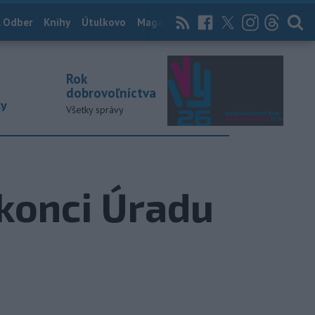
 Odber
Knihy
Útulkovo
Magazín
News Now
Archív
TASR
Rok
dobrovoľníctva
ky
Všetky správy
 konci Úradu