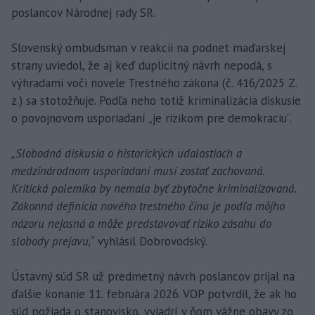
poslancov Národnej rady SR.
Slovenský ombudsman v reakcii na podnet maďarskej
strany uviedol, že aj keď duplicitný návrh nepodá, s
výhradami voči novele Trestného zákona (č. 416/2025 Z.
z.) sa stotožňuje. Podľa neho totiž kriminalizácia diskusie
o povojnovom usporiadaní „je rizikom pre demokraciu“.
„Slobodná diskusia o historických udalostiach a
medzinárodnom usporiadaní musí zostať zachovaná.
Kritická polemika by nemala byť zbytočne kriminalizovaná.
Zákonná definícia nového trestného činu je podľa môjho
názoru nejasná a môže predstavovať riziko zásahu do
slobody prejavu,“
vyhlásil Dobrovodský.
Ústavný súd SR už predmetný návrh poslancov prijal na
ďalšie konanie 11. februára 2026. VOP potvrdil, že ak ho
súd požiada o stanovisko, vyjadrí v ňom vážne obavy zo