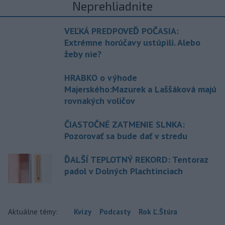
Neprehliadnite
VEĽKÁ PREDPOVEĎ POČASIA:
Extrémne horúčavy ustúpili. Alebo
žeby nie?
HRABKO o výhode
Majerského:Mazurek a Laššáková majú
rovnakých voličov
ČIASTOČNÉ ZATMENIE SLNKA:
Pozorovať sa bude dať v stredu
ĎALŠÍ TEPLOTNÝ REKORD: Tentoraz
padol v Dolných Plachtinciach
Aktuálne témy:
Kvízy
Podcasty
Rok Ľ.Štúra