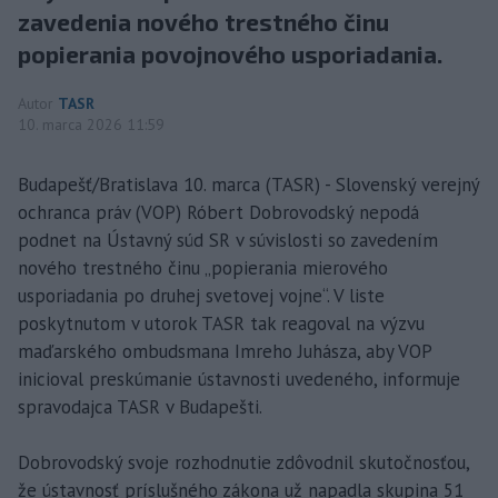
zavedenia nového trestného činu
popierania povojnového usporiadania.
Autor
TASR
10. marca 2026 11:59
Budapešť/Bratislava 10. marca (TASR) - Slovenský verejný
ochranca práv (VOP) Róbert Dobrovodský nepodá
podnet na Ústavný súd SR v súvislosti so zavedením
nového trestného činu „popierania mierového
usporiadania po druhej svetovej vojne“. V liste
poskytnutom v utorok TASR tak reagoval na výzvu
maďarského ombudsmana Imreho Juhásza, aby VOP
inicioval preskúmanie ústavnosti uvedeného, informuje
spravodajca TASR v Budapešti.
Dobrovodský svoje rozhodnutie zdôvodnil skutočnosťou,
že ústavnosť príslušného zákona už napadla skupina 51