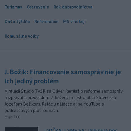
Turizmus
Cestovanie
Rok dobrovoľníctva
Dielo týždňa
Referendum
MS v hokeji
Komunálne voľby
J. Božik: Financovanie samospráv nie je
ich jediný problém
V relácii Štúdio TASR sa Oliver Remiaš o reforme samospráv
rozprával s predsedom Združenia miest a obcí Slovenska
Jozefom Božikom. Reláciu nájdete aj na YouTube a
podcastových platformách.
dnes 7:00
DOČKALI SME SA: Uplynulá noc