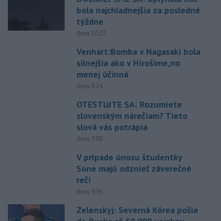
bola najchladnejšia za posledné
týždne
dnes 10:27
Venhart:Bomba v Nagasaki bola
silnejšia ako v Hirošime,no
menej účinná
dnes 8:24
OTESTUJTE SA: Rozumiete
slovenským nárečiam? Tieto
slová vás potrápia
dnes 7:00
V prípade únosu študentky
Sone majú odznieť záverečné
reči
dnes 9:36
Zelenskyj: Severná Kórea pošle