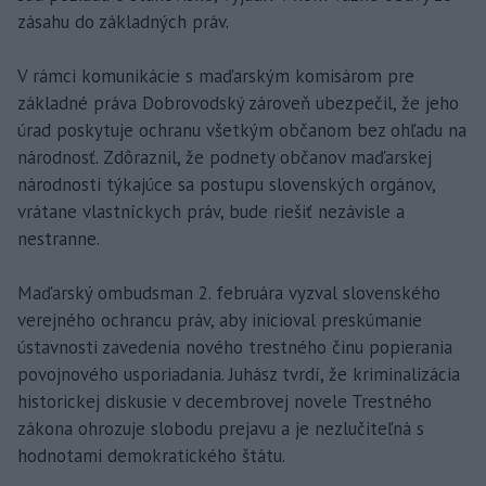
zásahu do základných práv.
V rámci komunikácie s maďarským komisárom pre
základné práva Dobrovodský zároveň ubezpečil, že jeho
úrad poskytuje ochranu všetkým občanom bez ohľadu na
národnosť. Zdôraznil, že podnety občanov maďarskej
národnosti týkajúce sa postupu slovenských orgánov,
vrátane vlastníckych práv, bude riešiť nezávisle a
nestranne.
Maďarský ombudsman 2. februára vyzval slovenského
verejného ochrancu práv, aby inicioval preskúmanie
ústavnosti zavedenia nového trestného činu popierania
povojnového usporiadania. Juhász tvrdí, že kriminalizácia
historickej diskusie v decembrovej novele Trestného
zákona ohrozuje slobodu prejavu a je nezlučiteľná s
hodnotami demokratického štátu.