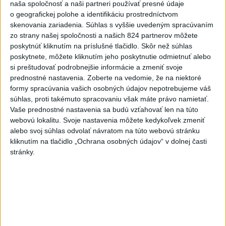
naša spoločnosť a naši partneri používať presné údaje
o geografickej polohe a identifikáciu prostredníctvom
Práve teraz
skenovania zariadenia. Súhlas s vyššie uvedeným spracúvaním
-
Dve lietadlá na letisku Sydney (SYD) sa v nedeľu tesne
zo strany našej spoločnosti a našich 824 partnerov môžete
10:34
vyhli zrážke.
Austrálsky úrad pre bezpečnosť dopravy (ATSB), ktorý
poskytnúť kliknutím na príslušné tlačidlo. Skôr než súhlas
bol o tomto incidente informovaný, začal vyšetrovanie.
poskytnete, môžete kliknutím jeho poskytnutie odmietnuť alebo
si preštudovať podrobnejšie informácie a zmeniť svoje
prednostné nastavenia.
Zoberte na vedomie, že na niektoré
Viac
formy spracúvania vašich osobných údajov nepotrebujeme váš
Videá a prenosy TASR TV
súhlas, proti takémuto spracovaniu však máte právo namietať.
Vaše prednostné nastavenia sa budú vzťahovať len na túto
Deväť Slovákov zabojuje na ME v Paríži
webovú lokalitu. Svoje nastavenia môžete kedykoľvek zmeniť
o čo najlepšie výsledky
alebo svoj súhlas odvolať návratom na túto webovú stránku
kliknutím na tlačidlo „Ochrana osobných údajov“ v dolnej časti
stránky.
Viac
Najčítanejšie
6h
24h
7d
DRÁMA V PARLAMENTE: Poslankyňa
1