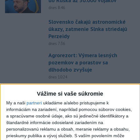
do Ruska až 50.000 vojakov
dnes 8:46
Slovensko čakajú astronomické
úkazy, zatmenie Slnka striedajú
Perzeidy
dnes 7:36
Agrorezort: Výmera lesných
pozemkov a porastov sa
dlhodobo zvyšuje
dnes 10:24
Potocká najväčším slovenským
Vážime si vaše súkromie
želiezkom, Trníková sníva o
finále
My a naši
partneri
ukladáme a/alebo pristupujeme k
informáciám na zariadení, napríklad pomocou súborov cookies,
dnes 9:11
a spracúvame osobné údaje, ako sú jedinečné identifikátory a
Slováci prehrali duel o bronz,
štandardné informácie odosielané zariadením na
Štolc: Hodnotí sa to ťažko
personalizovanú reklamu a obsah, meranie reklamy a obsahu,
prieskumy publika a vývoj služieb.
S vaším povolením môže
dnes 10:18