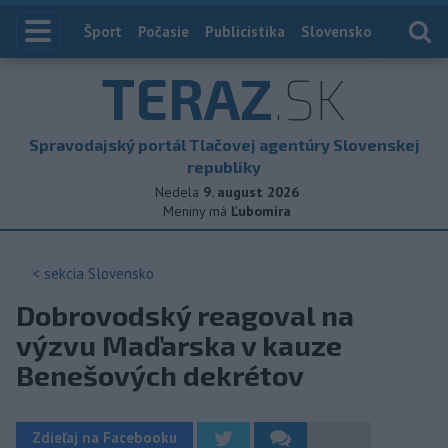
Index
Šport
Počasie
Publicistika
Slovensko
Zahranič
TERAZ
.SK
Spravodajský portál Tlačovej agentúry Slovenskej
republiky
Nedela
9. august 2026
Meniny má
Ľubomíra
< sekcia
Slovensko
Dobrovodský reagoval na
výzvu Maďarska v kauze
Benešových dekrétov
Zdieľaj na Facebooku