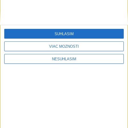
....
SÚHLASÍM
VIAC MOŽNOSTÍ
NESÚHLASÍM
....