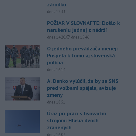
zárodku
dnes 12:33
POŽIAR V SLOVNAFTE: Došlo k
narušeniu jednej z nádrží
aktualizované
dnes 14:20
,
dnes 15:46
O jedného prevádzača menej:
Prispela k tomu aj slovenská
polícia
dnes 16:14
A. Danko vylúčil, že by sa SNS
pred voľbami spájala, avizuje
zmeny
dnes 18:51
Úraz pri práci s lisovacím
strojom: Hlásia dvoch
zranených
dnes 16:07