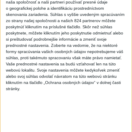
naša spoločnosť a naši partneri používať presné údaje
-
Slovenská polícia prispela k objasneniu prípadu
16:08
o geografickej polohe a identifikáciu prostredníctvom
prevádzačstva,
ktorý sa podarilo ukončiť právoplatným odsúdením
skenovania zariadenia. Súhlas s vyššie uvedeným spracúvaním
páchateľa v Maďarsku.
zo strany našej spoločnosti a našich 824 partnerov môžete
poskytnúť kliknutím na príslušné tlačidlo. Skôr než súhlas
poskytnete, môžete kliknutím jeho poskytnutie odmietnuť alebo
Viac
Videá a prenosy TASR TV
si preštudovať podrobnejšie informácie a zmeniť svoje
prednostné nastavenia.
Zoberte na vedomie, že na niektoré
formy spracúvania vašich osobných údajov nepotrebujeme váš
Deväť Slovákov zabojuje na ME v Paríži
súhlas, proti takémuto spracovaniu však máte právo namietať.
o čo najlepšie výsledky
Vaše prednostné nastavenia sa budú vzťahovať len na túto
webovú lokalitu. Svoje nastavenia môžete kedykoľvek zmeniť
Viac
alebo svoj súhlas odvolať návratom na túto webovú stránku
kliknutím na tlačidlo „Ochrana osobných údajov“ v dolnej časti
Najčítanejšie
stránky.
6h
24h
7d
POŽIAR V SLOVNAFTE: Došlo k narušeniu
1
jednej z nádrží
2
Horúčavy vystriedajú búrky: Výstrahy vydali vo viacerých