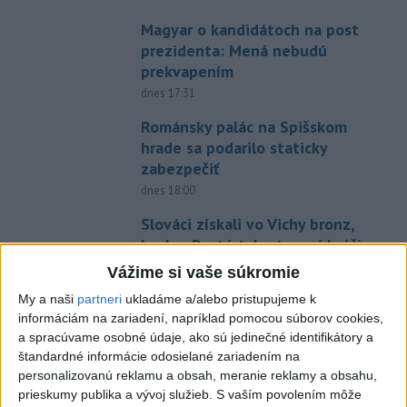
Magyar o kandidátoch na post
prezidenta: Mená nebudú
prekvapením
dnes 17:31
Románsky palác na Spišskom
hrade sa podarilo staticky
zabezpečiť
dnes 18:00
Slováci získali vo Vichy bronz,
Lacko: Rastú talentovaní hráči
dnes 15:51
Vážime si vaše súkromie
Slovenky remizovali v druhom
My a naši
partneri
ukladáme a/alebo pristupujeme k
prípravnom dueli so Slovinkami
informáciám na zariadení, napríklad pomocou súborov cookies,
a spracúvame osobné údaje, ako sú jedinečné identifikátory a
2:2
štandardné informácie odosielané zariadením na
dnes 17:13
personalizovanú reklamu a obsah, meranie reklamy a obsahu,
Práve teraz
prieskumy publika a vývoj služieb.
S vaším povolením môže