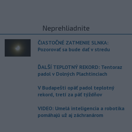
Neprehliadnite
ČIASTOČNÉ ZATMENIE SLNKA:
Pozorovať sa bude dať v stredu
ĎALŠÍ TEPLOTNÝ REKORD: Tentoraz
padol v Dolných Plachtinciach
V Budapešti opäť padol teplotný
rekord, tretí za päť týždňov
VIDEO: Umelá inteligencia a robotika
pomáhajú už aj záchranárom