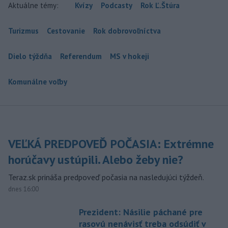
Aktuálne témy:
Kvízy
Podcasty
Rok Ľ.Štúra
Turizmus
Cestovanie
Rok dobrovoľníctva
Dielo týždňa
Referendum
MS v hokeji
Komunálne voľby
VEĽKÁ PREDPOVEĎ POČASIA: Extrémne
horúčavy ustúpili. Alebo žeby nie?
Teraz.sk prináša predpoveď počasia na nasledujúci týždeň.
dnes 16:00
Prezident: Násilie páchané pre
rasovú nenávisť treba odsúdiť v