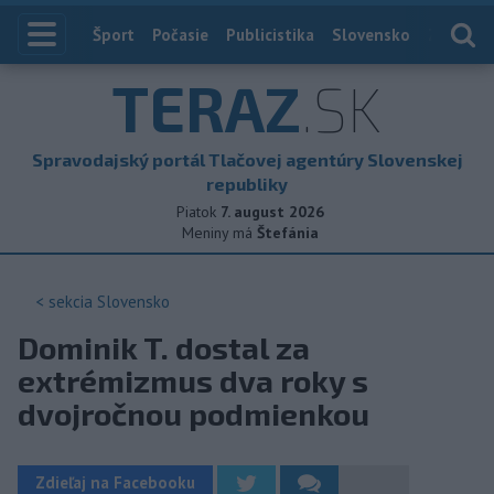
Index
Šport
Počasie
Publicistika
Slovensko
Zahranič
TERAZ
.SK
Spravodajský portál Tlačovej agentúry Slovenskej
republiky
Piatok
7. august 2026
Meniny má
Štefánia
< sekcia
Slovensko
Dominik T. dostal za
extrémizmus dva roky s
dvojročnou podmienkou
Zdieľaj na Facebooku