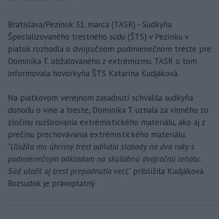
Bratislava/Pezinok 31. marca (TASR) - Sudkyňa
Špecializovaného trestného súdu (ŠTS) v Pezinku v
piatok rozhodla o dvojročnom podmienečnom treste pre
Dominika T. obžalovaného z extrémizmu. TASR o tom
informovala hovorkyňa ŠTS Katarína Kudjáková.
Na piatkovom verejnom zasadnutí schválila sudkyňa
dohodu o vine a treste, Dominika T. uznala za vinného zo
zločinu rozširovania extrémistického materiálu, ako aj z
prečinu prechovávania extrémistického materiálu.
"Uložila mu úhrnný trest odňatia slobody na dva roky s
podmienečným odkladom na skúšobnú dvojročnú lehotu.
Súd uložil aj trest prepadnutia veci,"
priblížila Kudjáková.
Rozsudok je právoplatný.