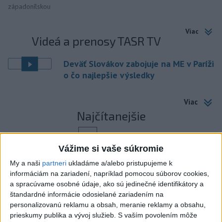
západonílskou
Viac
Videá a prenosy TASR TV
Deväť Slovákov zabojuje na ME v Paríži
o čo najlepšie výsledky
Viac
Najčítanejšie
6h
24h
7d
Vážime si vaše súkromie
ÚPLNÉ ZATMENIE SLNKA: Časť Európy
1
My a naši
partneri
ukladáme a/alebo pristupujeme k
zahalí tma, hrozia dôsledky
informáciám na zariadení, napríklad pomocou súborov cookies,
a spracúvame osobné údaje, ako sú jedinečné identifikátory a
2
Obranca Kaša dostal od Žiliny povolenie hľadať si nový
štandardné informácie odosielané zariadením na
personalizovanú reklamu a obsah, meranie reklamy a obsahu,
klub
prieskumy publika a vývoj služieb.
S vaším povolením môže