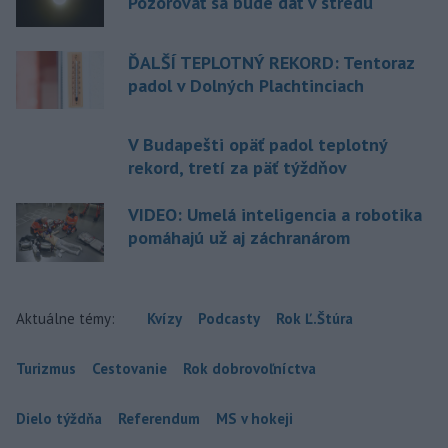
Pozorovať sa bude dať v stredu
ĎALŠÍ TEPLOTNÝ REKORD: Tentoraz
padol v Dolných Plachtinciach
V Budapešti opäť padol teplotný
rekord, tretí za päť týždňov
VIDEO: Umelá inteligencia a robotika
pomáhajú už aj záchranárom
Aktuálne témy:
Kvízy
Podcasty
Rok Ľ.Štúra
Turizmus
Cestovanie
Rok dobrovoľníctva
Dielo týždňa
Referendum
MS v hokeji