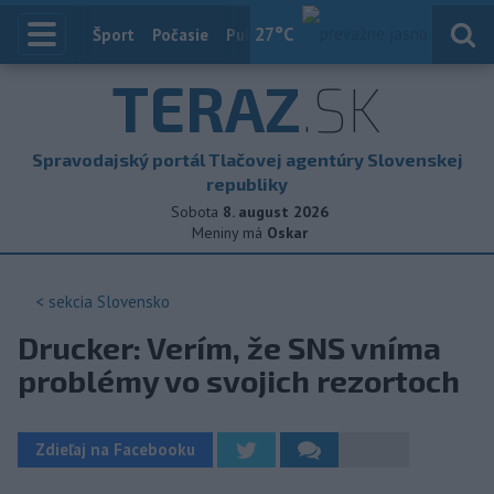
27
°C
Index
Šport
Počasie
Publicistika
Slovensko
Zahranič
TERAZ
.SK
Spravodajský portál Tlačovej agentúry Slovenskej
republiky
Sobota
8. august 2026
Meniny má
Oskar
< sekcia
Slovensko
Drucker: Verím, že SNS vníma
problémy vo svojich rezortoch
Zdieľaj na Facebooku