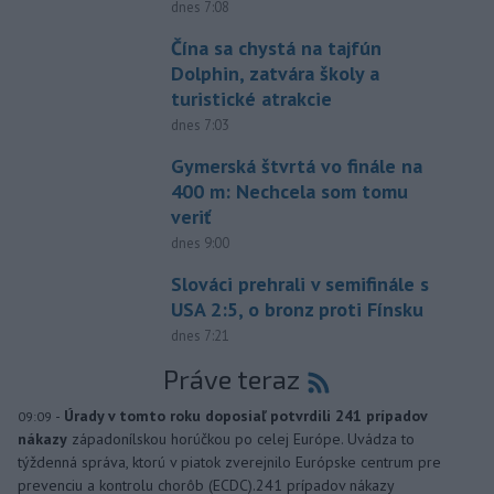
dnes 7:08
Čína sa chystá na tajfún
Dolphin, zatvára školy a
turistické atrakcie
dnes 7:03
Gymerská štvrtá vo finále na
400 m: Nechcela som tomu
veriť
dnes 9:00
Slováci prehrali v semifinále s
USA 2:5, o bronz proti Fínsku
dnes 7:21
Práve teraz
-
Úrady v tomto roku doposiaľ potvrdili 241 prípadov
09:09
nákazy
západonílskou horúčkou po celej Európe. Uvádza to
týždenná správa, ktorú v piatok zverejnilo Európske centrum pre
prevenciu a kontrolu chorôb (ECDC).241 prípadov nákazy