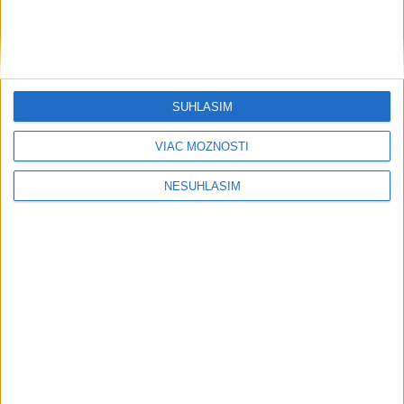
SÚHLASÍM
VIAC MOŽNOSTÍ
....
NESÚHLASÍM