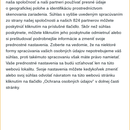
3
ČIASTOČNÉ ZATMENIE SLNKA: Pozorovať sa bude dať v
naša spoločnosť a naši partneri používať presné údaje
o geografickej polohe a identifikáciu prostredníctvom
stredu
skenovania zariadenia. Súhlas s vyššie uvedeným spracúvaním
4
V časti Košice-Krásna otvorili park pomenovaný po
zo strany našej spoločnosti a našich 824 partnerov môžete
poskytnúť kliknutím na príslušné tlačidlo. Skôr než súhlas
kňazovi Semivanovi
poskytnete, môžete kliknutím jeho poskytnutie odmietnuť alebo
5
Prešovský kraj vyzýva k využitiu bezplatného parkoviska v
si preštudovať podrobnejšie informácie a zmeniť svoje
prednostné nastavenia.
Zoberte na vedomie, že na niektoré
Tatrách
formy spracúvania vašich osobných údajov nepotrebujeme váš
6
Kruhová križovatka v Poprade v smere z Hozelca bude
súhlas, proti takémuto spracovaniu však máte právo namietať.
Vaše prednostné nastavenia sa budú vzťahovať len na túto
hotová budúci rok
webovú lokalitu. Svoje nastavenia môžete kedykoľvek zmeniť
7
Brezno obnovuje zastávky MHD
alebo svoj súhlas odvolať návratom na túto webovú stránku
kliknutím na tlačidlo „Ochrana osobných údajov“ v dolnej časti
stránky.
Najnovšie správy na Teraz.sk
Vyhlásenia
Priame prenosy z Národnej rady SR