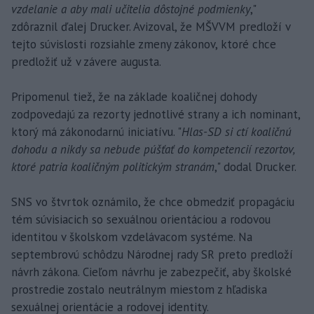
vzdelanie a aby mali učitelia dôstojné podmienky
,"
zdôraznil ďalej Drucker. Avizoval, že MŠVVM predloží v
tejto súvislosti rozsiahle zmeny zákonov, ktoré chce
predložiť už v závere augusta.
Pripomenul tiež, že na základe koaličnej dohody
zodpovedajú za rezorty jednotlivé strany a ich nominant,
ktorý má zákonodarnú iniciatívu. "
Hlas-SD si ctí koaličnú
dohodu a nikdy sa nebude púšťať do kompetencií rezortov,
ktoré patria koaličným politickým stranám
," dodal Drucker.
SNS vo štvrtok oznámilo, že chce obmedziť propagáciu
tém súvisiacich so sexuálnou orientáciou a rodovou
identitou v školskom vzdelávacom systéme. Na
septembrovú schôdzu Národnej rady SR preto predloží
návrh zákona. Cieľom návrhu je zabezpečiť, aby školské
prostredie zostalo neutrálnym miestom z hľadiska
sexuálnej orientácie a rodovej identity.