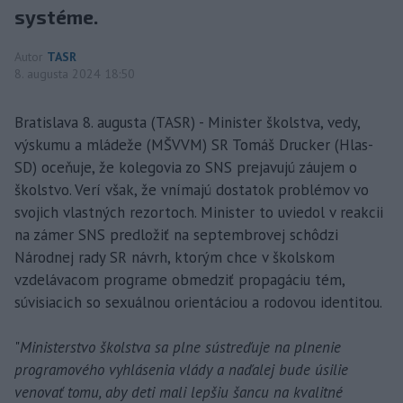
systéme.
Autor
TASR
8. augusta 2024 18:50
Bratislava 8. augusta (TASR) - Minister školstva, vedy,
výskumu a mládeže (MŠVVM) SR Tomáš Drucker (Hlas-
SD) oceňuje, že kolegovia zo SNS prejavujú záujem o
školstvo. Verí však, že vnímajú dostatok problémov vo
svojich vlastných rezortoch. Minister to uviedol v reakcii
na zámer SNS predložiť na septembrovej schôdzi
Národnej rady SR návrh, ktorým chce v školskom
vzdelávacom programe obmedziť propagáciu tém,
súvisiacich so sexuálnou orientáciou a rodovou identitou.
"
Ministerstvo školstva sa plne sústreďuje na plnenie
programového vyhlásenia vlády a naďalej bude úsilie
venovať tomu, aby deti mali lepšiu šancu na kvalitné