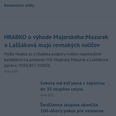
Komunálne voľby
HRABKO o výhode Majerského:Mazurek
a Laššáková majú rovnakých voličov
Podľa Hrabka sú z hľadiska podpory voličov najsilnejšími
kandidátmi na predsedu VÚC Majerský, Mazurek a Laššáková
(správa, PODCAST, VIDEO)
dnes 6:00
Sobota má byť jasná s teplotou
do 33 stupňov celzia
dnes 6:55
Šesťčlenná skupina ukončila
100-dňový pokus pre vesmírne