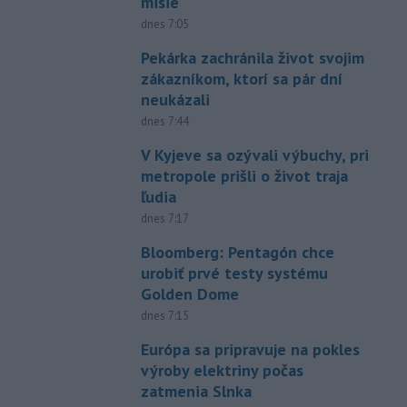
misie
dnes 7:05
Pekárka zachránila život svojim
zákazníkom, ktorí sa pár dní
neukázali
dnes 7:44
V Kyjeve sa ozývali výbuchy, pri
metropole prišli o život traja
ľudia
dnes 7:17
Bloomberg: Pentagón chce
urobiť prvé testy systému
Golden Dome
dnes 7:15
Európa sa pripravuje na pokles
výroby elektriny počas
zatmenia Slnka