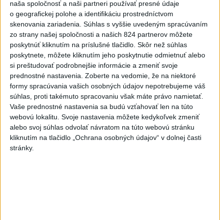
naša spoločnosť a naši partneri používať presné údaje
POKUS O VRAŽDU: Polícia
o geografickej polohe a identifikáciu prostredníctvom
obvinila mladíkov, ktorí
skenovania zariadenia. Súhlas s vyššie uvedeným spracúvaním
zaútočili na taxikára
zo strany našej spoločnosti a našich 824 partnerov môžete
poskytnúť kliknutím na príslušné tlačidlo. Skôr než súhlas
dnes 11:40
poskytnete, môžete kliknutím jeho poskytnutie odmietnuť alebo
NEBEZPEČNÁ POTÝČKA: Po
si preštudovať podrobnejšie informácie a zmeniť svoje
bodnutí neznámym predmetom
prednostné nastavenia.
Zoberte na vedomie, že na niektoré
formy spracúvania vašich osobných údajov nepotrebujeme váš
skončil v nemocnici
súhlas, proti takémuto spracovaniu však máte právo namietať.
dnes 12:10
Vaše prednostné nastavenia sa budú vzťahovať len na túto
Agrorezort: Výmera lesných
webovú lokalitu. Svoje nastavenia môžete kedykoľvek zmeniť
alebo svoj súhlas odvolať návratom na túto webovú stránku
pozemkov a porastov sa
kliknutím na tlačidlo „Ochrana osobných údajov“ v dolnej časti
dlhodobo zvyšuje
stránky.
dnes 10:24
Slováci prehrali duel o bronz,
Štolc: Hodnotí sa to ťažko
dnes 10:18
Práve teraz