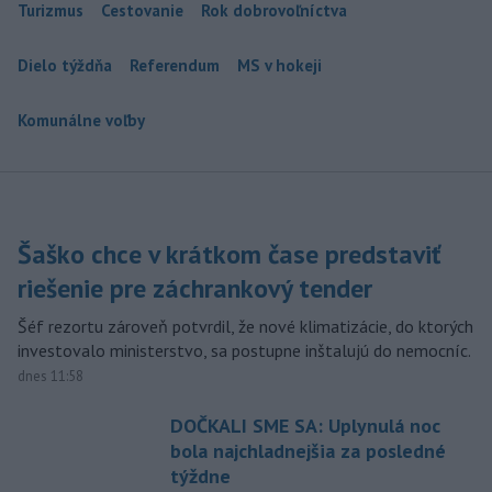
Turizmus
Cestovanie
Rok dobrovoľníctva
Dielo týždňa
Referendum
MS v hokeji
Komunálne voľby
Šaško chce v krátkom čase predstaviť
riešenie pre záchrankový tender
Šéf rezortu zároveň potvrdil, že nové klimatizácie, do ktorých
investovalo ministerstvo, sa postupne inštalujú do nemocníc.
dnes 11:58
DOČKALI SME SA: Uplynulá noc
bola najchladnejšia za posledné
týždne