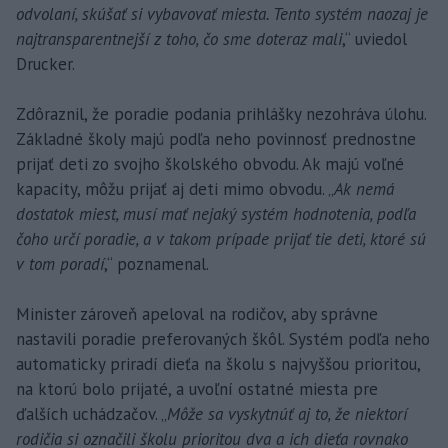
odvolaní, skúšať si vybavovať miesta. Tento systém naozaj je
najtransparentnejší z toho, čo sme doteraz mali
,“ uviedol
Drucker.
Zdôraznil, že poradie podania prihlášky nezohráva úlohu.
Základné školy majú podľa neho povinnosť prednostne
prijať deti zo svojho školského obvodu. Ak majú voľné
kapacity, môžu prijať aj deti mimo obvodu. „
Ak nemá
dostatok miest, musí mať nejaký systém hodnotenia, podľa
čoho určí poradie, a v takom prípade prijať tie deti, ktoré sú
v tom poradí
,“ poznamenal.
Minister zároveň apeloval na rodičov, aby správne
nastavili poradie preferovaných škôl. Systém podľa neho
automaticky priradí dieťa na školu s najvyššou prioritou,
na ktorú bolo prijaté, a uvoľní ostatné miesta pre
ďalších uchádzačov. „
Môže sa vyskytnúť aj to, že niektorí
rodičia si označili školu prioritou dva a ich dieťa rovnako