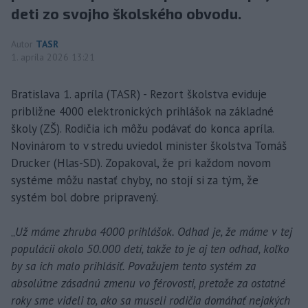
deti zo svojho školského obvodu.
Autor
TASR
1. apríla 2026 13:21
Bratislava 1. apríla (TASR) - Rezort školstva eviduje
približne 4000 elektronických prihlášok na základné
školy (ZŠ). Rodičia ich môžu podávať do konca apríla.
Novinárom to v stredu uviedol minister školstva Tomáš
Drucker (Hlas-SD). Zopakoval, že pri každom novom
systéme môžu nastať chyby, no stojí si za tým, že
systém bol dobre pripravený.
„
Už máme zhruba 4000 prihlášok. Odhad je, že máme v tej
populácii okolo 50.000 detí, takže to je aj ten odhad, koľko
by sa ich malo prihlásiť. Považujem tento systém za
absolútne zásadnú zmenu vo férovosti, pretože za ostatné
roky sme videli to, ako sa museli rodičia domáhať nejakých