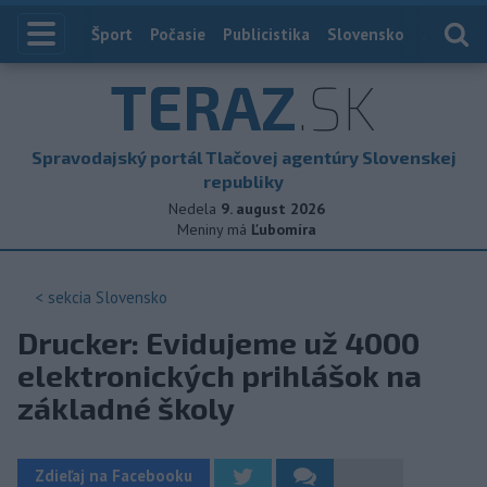
Index
Šport
Počasie
Publicistika
Slovensko
Zahranič
TERAZ
.SK
Spravodajský portál Tlačovej agentúry Slovenskej
republiky
Nedela
9. august 2026
Meniny má
Ľubomíra
< sekcia
Slovensko
Drucker: Evidujeme už 4000
elektronických prihlášok na
základné školy
Zdieľaj na Facebooku