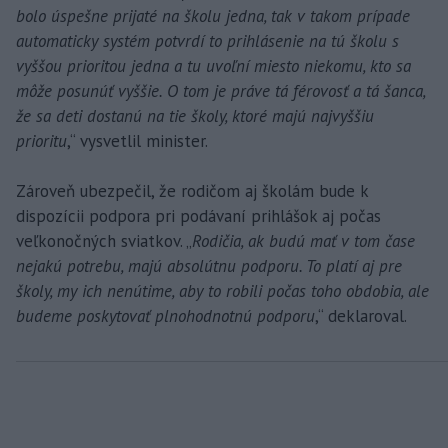
bolo úspešne prijaté na školu jedna, tak v takom prípade
automaticky systém potvrdí to prihlásenie na tú školu s
vyššou prioritou jedna a tu uvoľní miesto niekomu, kto sa
môže posunúť vyššie. O tom je práve tá férovosť a tá šanca,
že sa deti dostanú na tie školy, ktoré majú najvyššiu
prioritu
,“ vysvetlil minister.
Zároveň ubezpečil, že rodičom aj školám bude k
dispozícii podpora pri podávaní prihlášok aj počas
veľkonočných sviatkov. „
Rodičia, ak budú mať v tom čase
nejakú potrebu, majú absolútnu podporu. To platí aj pre
školy, my ich nenútime, aby to robili počas toho obdobia, ale
budeme poskytovať plnohodnotnú podporu
,“ deklaroval.