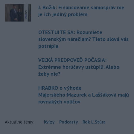
J. Božik: Financovanie samospráv nie
je ich jediný problém
OTESTUJTE SA: Rozumiete
slovenským nárečiam? Tieto slová vás
potrápia
VEĽKÁ PREDPOVEĎ POČASIA:
Extrémne horúčavy ustúpili. Alebo
žeby nie?
HRABKO o výhode
Majerského:Mazurek a Laššáková majú
rovnakých voličov
Aktuálne témy:
Kvízy
Podcasty
Rok Ľ.Štúra