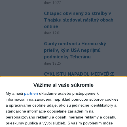
dnes 10:27
Chlapec obvinený zo streľby v
Thajsku sledoval násilný obsah
online
dnes 12:01
Gardy neotvoria Hormuzský
prieliv, kým USA neprijmú
podmienky Teheránu
dnes 12:25
CYKLISTU NAPADOL MEDVEĎ:Z
Valčianskej doliny ho previezli
Vážime si vaše súkromie
do nemocnice
My a naši
partneri
ukladáme a/alebo pristupujeme k
dnes 12:59
informáciám na zariadení, napríklad pomocou súborov cookies,
TAXIKÁR POD VPLYVOM
a spracúvame osobné údaje, ako sú jedinečné identifikátory a
DROG:Na festivale Lovestream
štandardné informácie odosielané zariadením na
narazil do policajtov
personalizovanú reklamu a obsah, meranie reklamy a obsahu,
prieskumy publika a vývoj služieb.
S vaším povolením môže
dnes 12:30