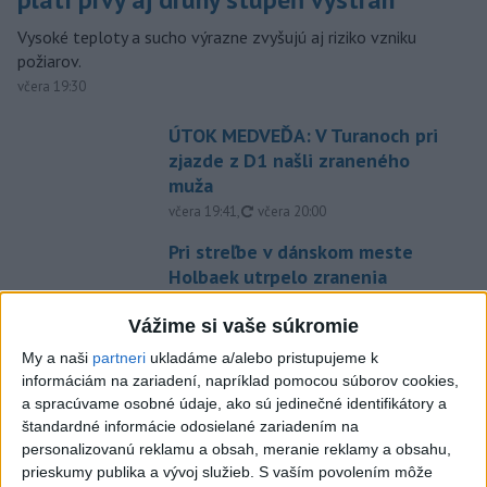
Vysoké teploty a sucho výrazne zvyšujú aj riziko vzniku
požiarov.
včera 19:30
ÚTOK MEDVEĎA: V Turanoch pri
zjazde z D1 našli zraneného
muža
aktualizované
včera 19:41
,
včera 20:00
Pri streľbe v dánskom meste
Holbaek utrpelo zranenia
viacero osôb
Vážime si vaše súkromie
včera 19:10
My a naši
partneri
ukladáme a/alebo pristupujeme k
ŠTÚDIA: Európa nie je
informáciám na zariadení, napríklad pomocou súborov cookies,
dostatočne pripravená na ruské
a spracúvame osobné údaje, ako sú jedinečné identifikátory a
dronové útoky
štandardné informácie odosielané zariadením na
včera 17:15
personalizovanú reklamu a obsah, meranie reklamy a obsahu,
prieskumy publika a vývoj služieb.
S vaším povolením môže
V Bratislave na Starej Ivanskej