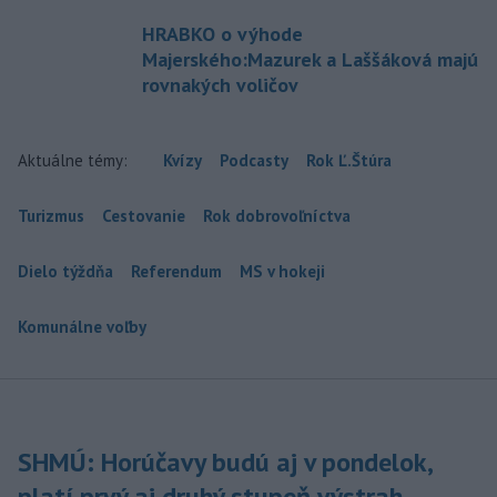
HRABKO o výhode
Majerského:Mazurek a Laššáková majú
rovnakých voličov
Aktuálne témy:
Kvízy
Podcasty
Rok Ľ.Štúra
Turizmus
Cestovanie
Rok dobrovoľníctva
Dielo týždňa
Referendum
MS v hokeji
Komunálne voľby
SHMÚ: Horúčavy budú aj v pondelok,
platí prvý aj druhý stupeň výstrah