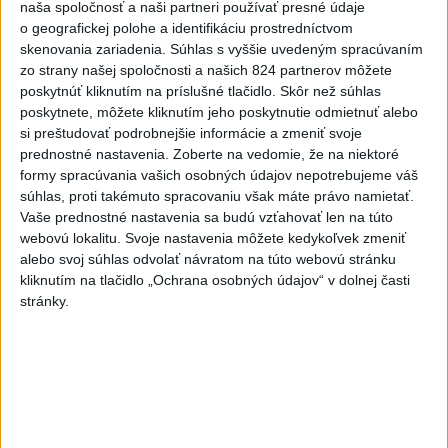
naša spoločnosť a naši partneri používať presné údaje
ceste horí odpad a vonkajší
o geografickej polohe a identifikáciu prostredníctvom
porast
skenovania zariadenia. Súhlas s vyššie uvedeným spracúvaním
včera 17:30
zo strany našej spoločnosti a našich 824 partnerov môžete
poskytnúť kliknutím na príslušné tlačidlo. Skôr než súhlas
Polícia upozorňuje seniorov na
poskytnete, môžete kliknutím jeho poskytnutie odmietnuť alebo
nekalé praktiky podvodníkov
si preštudovať podrobnejšie informácie a zmeniť svoje
včera 19:25
prednostné nastavenia.
Zoberte na vedomie, že na niektoré
formy spracúvania vašich osobných údajov nepotrebujeme váš
Viac ako 200 hasičov bojuje s
súhlas, proti takémuto spracovaniu však máte právo namietať.
novým lesným požiarom na
Vaše prednostné nastavenia sa budú vzťahovať len na túto
webovú lokalitu. Svoje nastavenia môžete kedykoľvek zmeniť
juhu Francúzska
alebo svoj súhlas odvolať návratom na túto webovú stránku
včera 19:29
kliknutím na tlačidlo „Ochrana osobných údajov“ v dolnej časti
Požiar na juhozápade
stránky.
Španielska je naďalej
aktívny.Evakuovali 470 ľudí
včera 16:11
Tóth získal na ME do 23 rokov
striebro v trape