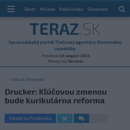
Index
Šport
Počasie
Publicistika
Slovensko
Zahranič
TERAZ
.SK
Spravodajský portál Tlačovej agentúry Slovenskej
republiky
Pondelok
10. august 2026
Meniny má
Vavrinec
< sekcia
Slovensko
Drucker: Kľúčovou zmenou
bude kurikulárna reforma
Zdieľaj na Facebooku