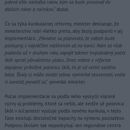
potrvá ešte niekoľko rokov, kým sa bude presúvať do
ďalších rokov a ročníkov,“
dodal.
Čo sa týka kurikulárnej reformy, minister deklaruje, že
ministerstvo robí všetko preto, aby školy podporili v jej
implementácii.
„Pôvodne sa plánovalo, že nábeh bude
postupný, s najväčším rozšírením až na konci. Nám sa však
podarilo už v druhom roku zapojiť takmer trojnásobný počet
škôl oproti pôvodnému plánu. Dnes máme v reforme
zapojenú približne polovicu škôl, čo je už veľmi solídna
báza. Školy si môžu medzi sebou vymieňať skúsenosti, vedia
si zavolať, poradiť sa,“
povedal minister.
Počas implementácie sa podľa neho vyskytli viaceré
výzvy aj problémy, ktoré sa riešili, ale keďže už polovica
škôl v súčasnosti vyučuje podľa nového kurikula, v tejto
fáze existujú dostatočné kapacity na výmenu poznatkov.
Podporu školám tak neposkytujú len regionálne centrá