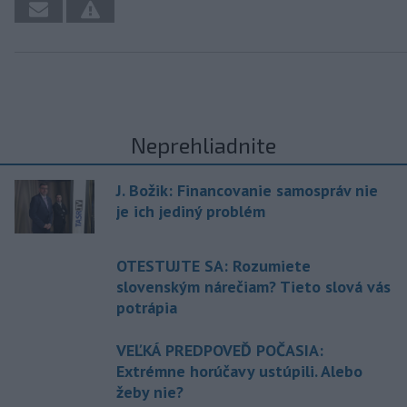
Neprehliadnite
J. Božik: Financovanie samospráv nie
je ich jediný problém
OTESTUJTE SA: Rozumiete
slovenským nárečiam? Tieto slová vás
potrápia
VEĽKÁ PREDPOVEĎ POČASIA:
Extrémne horúčavy ustúpili. Alebo
žeby nie?