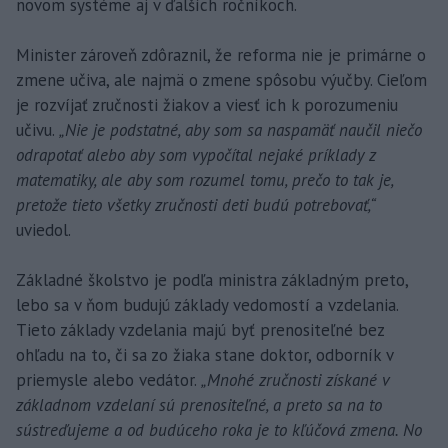
novom systéme aj v ďalších ročníkoch.
Minister zároveň zdôraznil, že reforma nie je primárne o
zmene učiva, ale najmä o zmene spôsobu výučby. Cieľom
je rozvíjať zručnosti žiakov a viesť ich k porozumeniu
učivu.
„Nie je podstatné, aby som sa naspamäť naučil niečo
odrapotať alebo aby som vypočítal nejaké príklady z
matematiky, ale aby som rozumel tomu, prečo to tak je,
pretože tieto všetky zručnosti deti budú potrebovať,“
uviedol.
Základné školstvo je podľa ministra základným preto,
lebo sa v ňom budujú základy vedomostí a vzdelania.
Tieto základy vzdelania majú byť prenositeľné bez
ohľadu na to, či sa zo žiaka stane doktor, odborník v
priemysle alebo vedátor.
„Mnohé zručnosti získané v
základnom vzdelaní sú prenositeľné, a preto sa na to
sústreďujeme a od budúceho roka je to kľúčová zmena. No