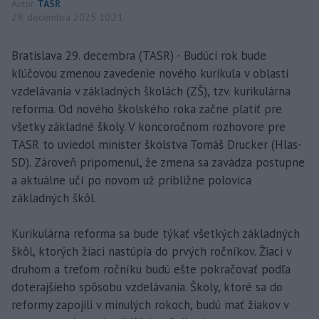
Autor
TASR
29. decembra 2025 10:21
Bratislava 29. decembra (TASR) - Budúci rok bude
kľúčovou zmenou zavedenie nového kurikula v oblasti
vzdelávania v základných školách (ZŠ), tzv. kurikulárna
reforma. Od nového školského roka začne platiť pre
všetky základné školy. V koncoročnom rozhovore pre
TASR to uviedol minister školstva Tomáš Drucker (Hlas-
SD). Zároveň pripomenul, že zmena sa zavádza postupne
a aktuálne učí po novom už približne polovica
základných škôl.
Kurikulárna reforma sa bude týkať všetkých základných
škôl, ktorých žiaci nastúpia do prvých ročníkov. Žiaci v
druhom a treťom ročníku budú ešte pokračovať podľa
doterajšieho spôsobu vzdelávania. Školy, ktoré sa do
reformy zapojili v minulých rokoch, budú mať žiakov v