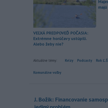
Maje
majú
VEĽKÁ PREDPOVEĎ POČASIA:
Extrémne horúčavy ustúpili.
Alebo žeby nie?
Aktuálne témy:
Kvízy
Podcasty
Rok Ľ.Š
Komunálne voľby
J. Božik: Financovanie samospr
jediný problém