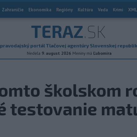
Zahraničie
Ekonomika
Regióny
Kultúra
Veda
Krimi
XML
TERAZ
.SK
pravodajský portál Tlačovej agentúry Slovenskej republi
Nedela
9. august 2026
Meniny má
Ľubomíra
tomto školskom 
é testovanie mat