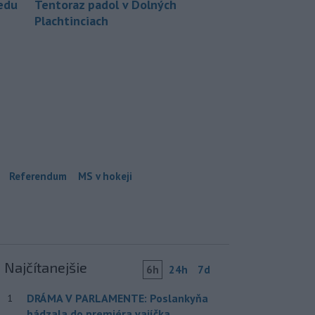
redu
Tentoraz padol v Dolných
Plachtinciach
Referendum
MS v hokeji
Najčítanejšie
6h
24h
7d
DRÁMA V PARLAMENTE: Poslankyňa
1
hádzala do premiéra vajíčka