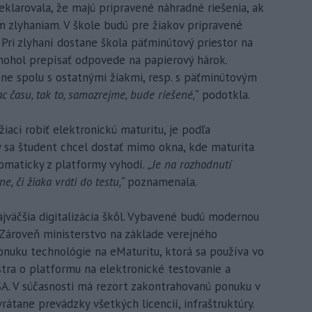
larovala, že majú pripravené náhradné riešenia, ak
m zlyhaniam. V škole budú pre žiakov pripravené
 Pri zlyhaní dostane škola päťminútový priestor na
i mohol prepísať odpovede na papierový hárok.
íne spolu s ostatnými žiakmi, resp. s päťminútovým
c času, tak to, samozrejme, bude riešené,“
podotkla.
aci robiť elektronickú maturitu, je podľa
by sa študent chcel dostať mimo okna, kde maturita
omaticky z platformy vyhodí.
„Je na rozhodnutí
, či žiaka vráti do testu,“
poznamenala.
ajväčšia digitalizácia škôl. Vybavené budú modernou
 Zároveň ministerstvo na základe verejného
onuku technológie na eMaturitu, ktorá sa používa vo
istra o platformu na elektronické testovanie a
ISA. V súčasnosti má rezort zakontrahovanú ponuku v
rátane prevádzky všetkých licencií, infraštruktúry.