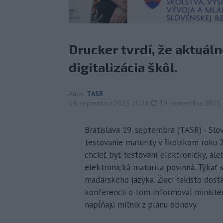
Drucker tvrdí, že aktuál
digitalizácia škôl.
Autor
TASR
aktualizované
19. septembra 2025 10:28
,
19. septembra 2025 
Bratislava 19. septembra (TASR) - Slo
testovanie maturity v školskom roku 20
chcieť byť testovaní elektronicky, a
elektronická maturita povinná. Týkať s
maďarského jazyka. Žiaci takisto dost
konferencii o tom informoval minister
napĺňajú míľnik z plánu obnovy.