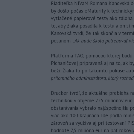
Riaditeľka NIVaM Romana Kanovská dek
by došlo počas eMaturity k technický
vytlačené papierové testy ako záloha.
to, aby žiaka posadila k testu a on s
Kanovská tvrdí, že tak skončia v term
posunom.
„Ak bude škola potrebovať via
Platforma TAO, pomocou ktorej budú ži
Pichaničovej pripravená aj na to, ak 
beží. Žiaka to po takomto pokuse aut
prítomného administrátora, ktorý rozhodne
Drucker tvrdí, že aktuálne prebieha n
technikou v objeme 225 miliónov eur.
obstarávania vybralo najúspešnejšiu p
viac ako 100 krajinách. Ide podľa min
zároveň sa využíva aj pri testovaní P
hodnote 7,5 milióna eur na päť rokov v