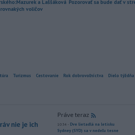
rského:Mazurek a Laššáková
Pozorovať sa bude dať v st
 rovnakých voličov
túra
Turizmus
Cestovanie
Rok dobrovoľníctva
Dielo týždňa
Práve teraz
áv nie je ich
-
Dve lietadlá na letisku
10:34
Sydney (SYD) sa v nedeľu tesne