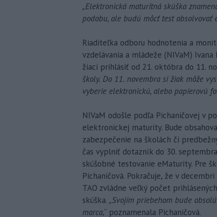
„Elektronická maturitná skúška znamená
podobu, ale budú môcť test absolvovať el
Riaditeľka odboru hodnotenia a monit
vzdelávania a mládeže (NIVaM) Ivana P
žiaci prihlásiť od 21. októbra do 11. 
školy. Do 11. novembra si žiak môže vys
vyberie elektronickú, alebo papierovú f
NIVaM odošle podľa Pichaničovej v po
elektronickej maturity. Bude obsahova
zabezpečenie na školách či predbežný
čas vyplniť dotazník do 30. septembra
skúšobné testovanie eMaturity. Pre šk
Pichaničová. Pokračuje, že v decembri
TAO zvládne veľký počet prihlásených
skúška.
„Svojím priebehom bude absolútne
marca,
“ poznamenala Pichaničová.