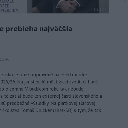
7
ne prebieha najväčšia
11:46
vensko je plne pripravené na elektronické
25/26. Na jar si budú môcť žiaci zvoliť, či budú
lebo písomne. V budúcom roku tak nebude
a to zatiaľ bude len externej časti slovenského a
anú predbežné výsledky. Na piatkovej tlačovej
 školstva Tomáš Drucker (Hlas-SD) s tým, že tak