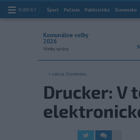
RUBRIKY
Index
Šport
Počasie
Publicistika
Slovensko
Komunálne voľby
2026
S
Všetky správy
< sekcia
Slovensko
Drucker: V 
elektronick