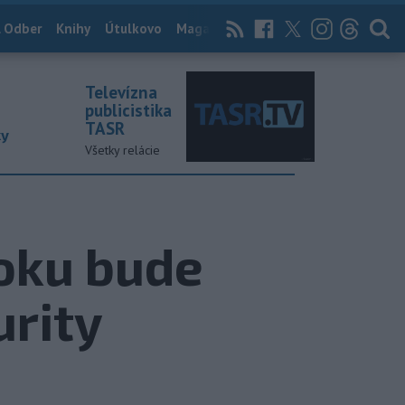
 Odber
Knihy
Útulkovo
Magazín
News Now
Archív
TASR
Televízna
publicistika
TASR
ky
Všetky relácie
roku bude
urity