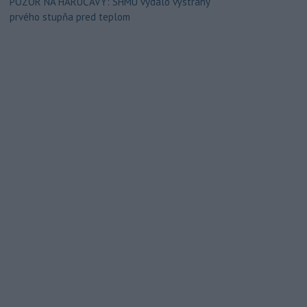
POZOR NA HARÚČAVY: SHMÚ vydalo výstrahy
prvého stupňa pred teplom