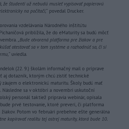
, že študenti už nebudú musieť vypisovať papierovú
ektronicky na počítači,“
povedal Drucker.
orovania vzdelávania Národného inštitútu
ichaničová priblížila, že do eMaturity sa budú môcť
novembra.
„Bude otvorená platforma pre žiakov a pre
kúšať otestovať sa v tom systéme a rozhodnúť sa, či si
ormu,“
uviedla.
ndelok (22. 9.) školám informačný mail o príprave
ť aj dotazník, ktorým chcú zistiť technické
 záujem o elektronickú maturitu. Školy budú mať
. Následne sa v októbri a novembri uskutoční
olský personál taktiež pripravia webinár, opísala
 bude prvé testovanie, ktoré preverí, či platforma
 žiakov. Potom vo februári prebehne ešte generálna
 kopírovať realitu tej ostrej maturity, ktorá bude 10.