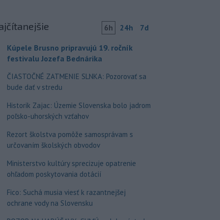
ajčítanejšie
6h
24h
7d
Kúpele Brusno pripravujú 19. ročník
festivalu Jozefa Bednárika
ČIASTOČNÉ ZATMENIE SLNKA: Pozorovať sa
bude dať v stredu
Historik Zajac: Územie Slovenska bolo jadrom
poľsko-uhorských vzťahov
Rezort školstva pomôže samosprávam s
určovaním školských obvodov
Ministerstvo kultúry sprecizuje opatrenie
ohľadom poskytovania dotácií
Fico: Suchá musia viesť k razantnejšej
ochrane vody na Slovensku