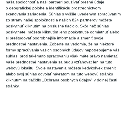
naša spoločnosť a naši partneri používať presné údaje
slovenským nárečiam? Tieto slová vás
o geografickej polohe a identifikáciu prostredníctvom
potrápia
skenovania zariadenia. Súhlas s vyššie uvedeným spracúvaním
zo strany našej spoločnosti a našich 824 partnerov môžete
VEĽKÁ PREDPOVEĎ POČASIA:
poskytnúť kliknutím na príslušné tlačidlo. Skôr než súhlas
Extrémne horúčavy ustúpili. Alebo
poskytnete, môžete kliknutím jeho poskytnutie odmietnuť alebo
žeby nie?
si preštudovať podrobnejšie informácie a zmeniť svoje
prednostné nastavenia.
Zoberte na vedomie, že na niektoré
formy spracúvania vašich osobných údajov nepotrebujeme váš
HRABKO o výhode
súhlas, proti takémuto spracovaniu však máte právo namietať.
Majerského:Mazurek a Laššáková majú
Vaše prednostné nastavenia sa budú vzťahovať len na túto
rovnakých voličov
webovú lokalitu. Svoje nastavenia môžete kedykoľvek zmeniť
alebo svoj súhlas odvolať návratom na túto webovú stránku
kliknutím na tlačidlo „Ochrana osobných údajov“ v dolnej časti
Aktuálne témy:
Kvízy
Podcasty
Rok Ľ.Štúra
stránky.
Turizmus
Cestovanie
Rok dobrovoľníctva
Dielo týždňa
Referendum
MS v hokeji
Komunálne voľby