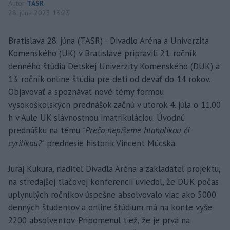
Autor
TASR
28. júna 2023 13:23
Bratislava 28. júna (TASR) - Divadlo Aréna a Univerzita
Komenského (UK) v Bratislave pripravili 21. ročník
denného štúdia Detskej Univerzity Komenského (DUK) a
13. ročník online štúdia pre deti od deväť do 14 rokov.
Objavovať a spoznávať nové témy formou
vysokoškolských prednášok začnú v utorok 4. júla o 11.00
h v Aule UK slávnostnou imatrikuláciou. Úvodnú
prednášku na tému
"Prečo nepíšeme hlaholikou či
cyrilikou?"
prednesie historik Vincent Múcska.
Juraj Kukura, riaditeľ Divadla Aréna a zakladateľ projektu,
na stredajšej tlačovej konferencii uviedol, že DUK počas
uplynulých ročníkov úspešne absolvovalo viac ako 5000
denných študentov a online štúdium má na konte vyše
2200 absolventov. Pripomenul tiež, že je prvá na