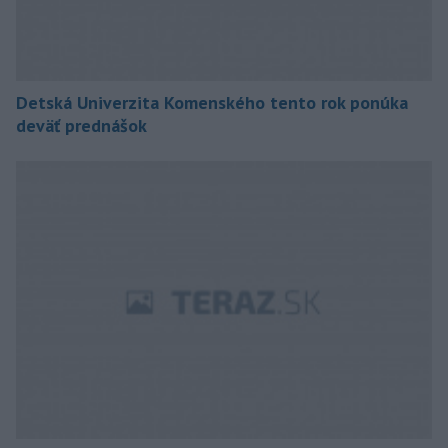
Detská Univerzita Komenského tento rok ponúka
deväť prednášok