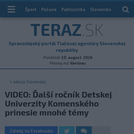
Index
Šport
Počasie
Publicistika
Slovensko
Zahranič
TERAZ
.SK
Spravodajský portál Tlačovej agentúry Slovenskej
republiky
Pondelok
10. august 2026
Meniny má
Vavrinec
< sekcia
Slovensko
VIDEO: Ďalší ročník Detskej
Univerzity Komenského
prinesie mnohé témy
Zdieľaj na Facebooku