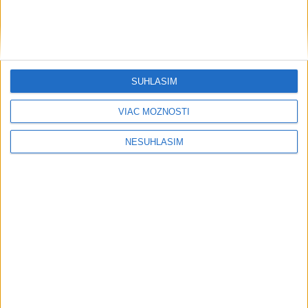
Šanghaj zrušil najmenej 1300 letov. Tajfún Dolphin zasiahol
pobrežie
Viac ako 200 hasičov bojuje s novým lesným požiarom na
juhu Francúzska
SÚHLASÍM
Ekonomika
VIAC MOŽNOSTÍ
Nálada švajčiarskych spotrebiteľov sa
NESÚHLASÍM
v júli zhoršila
včera 19:16
Ceny čínskych výrobcov spomalili tempo rastu
Do slovenských kempov vlani prišlo 250.000 turistov, zhruba
o 7 % viac
RWE odstupuje od veterných projektov v USA, dostane
štedré odstupné