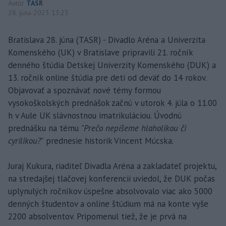
Autor
TASR
28. júna 2023 13:23
Bratislava 28. júna (TASR) - Divadlo Aréna a Univerzita
Komenského (UK) v Bratislave pripravili 21. ročník
denného štúdia Detskej Univerzity Komenského (DUK) a
13. ročník online štúdia pre deti od deväť do 14 rokov.
Objavovať a spoznávať nové témy formou
vysokoškolských prednášok začnú v utorok 4. júla o 11.00
h v Aule UK slávnostnou imatrikuláciou. Úvodnú
prednášku na tému
"Prečo nepíšeme hlaholikou či
cyrilikou?"
prednesie historik Vincent Múcska.
Juraj Kukura, riaditeľ Divadla Aréna a zakladateľ projektu,
na stredajšej tlačovej konferencii uviedol, že DUK počas
uplynulých ročníkov úspešne absolvovalo viac ako 5000
denných študentov a online štúdium má na konte vyše
2200 absolventov. Pripomenul tiež, že je prvá na