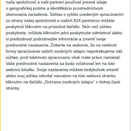
naša spoločnosť a naši partneri používať presné údaje
slovenským nárečiam? Tieto slová vás
o geografickej polohe a identifikáciu prostredníctvom
potrápia
skenovania zariadenia. Súhlas s vyššie uvedeným spracúvaním
zo strany našej spoločnosti a našich 824 partnerov môžete
VEĽKÁ PREDPOVEĎ POČASIA:
poskytnúť kliknutím na príslušné tlačidlo. Skôr než súhlas
Extrémne horúčavy ustúpili. Alebo
poskytnete, môžete kliknutím jeho poskytnutie odmietnuť alebo
žeby nie?
si preštudovať podrobnejšie informácie a zmeniť svoje
prednostné nastavenia.
Zoberte na vedomie, že na niektoré
formy spracúvania vašich osobných údajov nepotrebujeme váš
HRABKO o výhode
súhlas, proti takémuto spracovaniu však máte právo namietať.
Majerského:Mazurek a Laššáková majú
Vaše prednostné nastavenia sa budú vzťahovať len na túto
rovnakých voličov
webovú lokalitu. Svoje nastavenia môžete kedykoľvek zmeniť
alebo svoj súhlas odvolať návratom na túto webovú stránku
kliknutím na tlačidlo „Ochrana osobných údajov“ v dolnej časti
Aktuálne témy:
Kvízy
Podcasty
Rok Ľ.Štúra
stránky.
Turizmus
Cestovanie
Rok dobrovoľníctva
Dielo týždňa
Referendum
MS v hokeji
Komunálne voľby