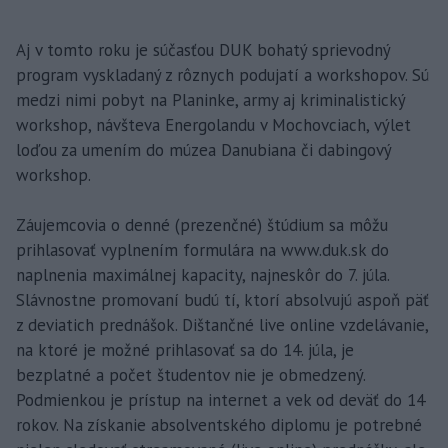
Aj v tomto roku je súčasťou DUK bohatý sprievodný
program vyskladaný z rôznych podujatí a workshopov. Sú
medzi nimi pobyt na Planinke, army aj kriminalistický
workshop, návšteva Energolandu v Mochovciach, výlet
loďou za umením do múzea Danubiana či dabingový
workshop.
Záujemcovia o denné (prezenčné) štúdium sa môžu
prihlasovať vyplnením formulára na www.duk.sk do
naplnenia maximálnej kapacity, najneskôr do 7. júla.
Slávnostne promovaní budú tí, ktorí absolvujú aspoň päť
z deviatich prednášok. Dištančné live online vzdelávanie,
na ktoré je možné prihlasovať sa do 14. júla, je
bezplatné a počet študentov nie je obmedzený.
Podmienkou je prístup na internet a vek od deväť do 14
rokov. Na získanie absolventského diplomu je potrebné