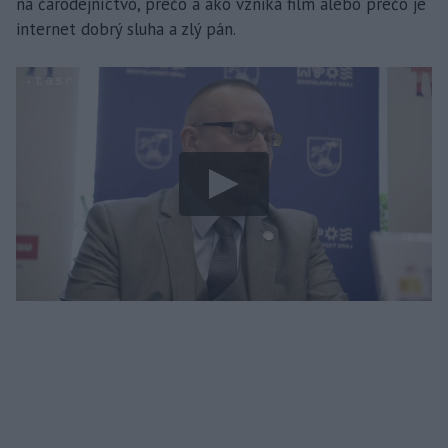
na čarodejníctvo, prečo a ako vzniká film alebo prečo je
internet dobrý sluha a zlý pán.