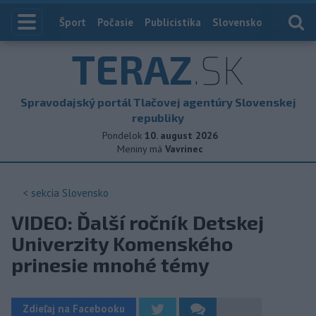
Index
Šport
Počasie
Publicistika
Slovensko
Zahranič
TERAZ
.SK
Spravodajský portál Tlačovej agentúry Slovenskej
republiky
Pondelok
10. august 2026
Meniny má
Vavrinec
< sekcia
Slovensko
VIDEO: Ďalší ročník Detskej
Univerzity Komenského
prinesie mnohé témy
Zdieľaj na Facebooku