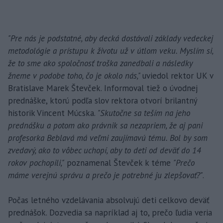
"Pre nás je podstatné, aby decká dostávali základy vedeckej
metodológie a prístupu k životu už v útlom veku. Myslím si,
že to sme ako spoločnosť troška zanedbali a následky
žneme v podobe toho, čo je okolo nás,"
uviedol rektor UK v
Bratislave Marek Števček. Informoval tiež o úvodnej
prednáške, ktorú podľa slov rektora otvorí brilantný
historik Vincent Múcska.
"Skutočne sa teším na jeho
prednášku a potom ako právnik sa nezapriem, že aj pani
profesorka Beblavá má veľmi zaujímavú tému. Bol by som
zvedavý, ako to vôbec uchopí, aby to deti od deväť do 14
rokov pochopili,"
poznamenal Števček k téme
"Prečo
máme verejnú správu a prečo je potrebné ju zlepšovať?"
.
Počas letného vzdelávania absolvujú deti celkovo deväť
prednášok. Dozvedia sa napríklad aj to, prečo ľudia veria