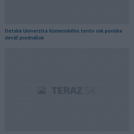
Detská Univerzita Komenského tento rok ponúka
deväť prednášok