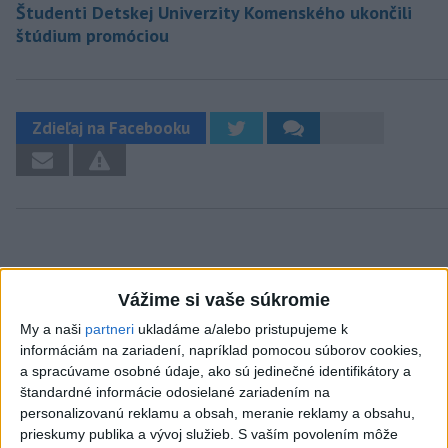
Študenti Detskej Univerzity Komenského ukončili
štúdium promóciou
Zdieľaj na Facebooku
Vážime si vaše súkromie
Neprehliadnite
My a naši
partneri
ukladáme a/alebo pristupujeme k
informáciám na zariadení, napríklad pomocou súborov cookies,
J. Božik: Financovanie samospráv nie
a spracúvame osobné údaje, ako sú jedinečné identifikátory a
je ich jediný problém
štandardné informácie odosielané zariadením na
personalizovanú reklamu a obsah, meranie reklamy a obsahu,
prieskumy publika a vývoj služieb.
S vaším povolením môže
OTESTUJTE SA: Rozumiete