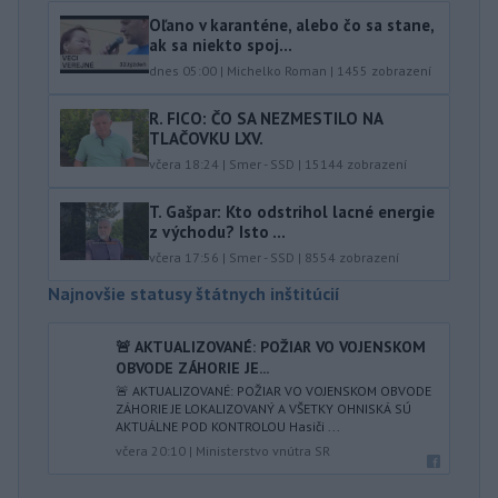
Oľano v karanténe, alebo čo sa stane,
ak sa niekto spoj...
dnes 05:00
|
Michelko Roman
|
1455
zobrazení
R. FICO: ČO SA NEZMESTILO NA
TLAČOVKU LXV.
včera 18:24
|
Smer - SSD
|
15144
zobrazení
T. Gašpar: Kto odstrihol lacné energie
z východu? Isto ...
včera 17:56
|
Smer - SSD
|
8554
zobrazení
Najnovšie statusy štátnych inštitúcií
🚨 AKTUALIZOVANÉ: POŽIAR VO VOJENSKOM
OBVODE ZÁHORIE JE...
🚨 AKTUALIZOVANÉ: POŽIAR VO VOJENSKOM OBVODE
ZÁHORIE JE LOKALIZOVANÝ A VŠETKY OHNISKÁ SÚ
AKTUÁLNE POD KONTROLOU Hasiči ...
včera 20:10
|
Ministerstvo vnútra SR