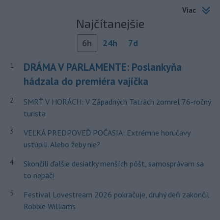
Viac
Najčítanejšie
6h
24h
7d
DRÁMA V PARLAMENTE: Poslankyňa
1
hádzala do premiéra vajíčka
2
SMRŤ V HORÁCH: V Západných Tatrách zomrel 76-ročný
turista
3
VEĽKÁ PREDPOVEĎ POČASIA: Extrémne horúčavy
ustúpili. Alebo žeby nie?
4
Skončili ďalšie desiatky menších pôšt, samosprávam sa
to nepáči
5
Festival Lovestream 2026 pokračuje, druhý deň zakončil
Robbie Williams