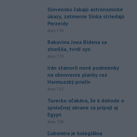
Slovensko čakajú astronomické
úkazy, zatmenie Slnka striedajú
Perzeidy
dnes 7:36
Rakovina Joea Bidena sa
zhoršila, tvrdí syn
dnes 7:19
Irán stanovil nové podmienky
na obnovenie plavby cez
Hormuzský prieliv
dnes 7:15
Turecko očakáva, že k dohode o
spoločnej obrane sa pripojí aj
Egypt
dnes 7:06
Ľubomíra je kolegiálna