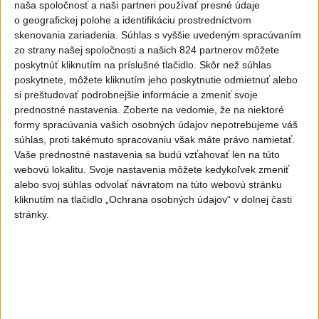
naša spoločnosť a naši partneri používať presné údaje
o geografickej polohe a identifikáciu prostredníctvom
skenovania zariadenia. Súhlas s vyššie uvedeným spracúvaním
zo strany našej spoločnosti a našich 824 partnerov môžete
Slovensko čakajú astronomické úkazy,
poskytnúť kliknutím na príslušné tlačidlo. Skôr než súhlas
zatmenie Slnka striedajú Perzeidy
poskytnete, môžete kliknutím jeho poskytnutie odmietnuť alebo
si preštudovať podrobnejšie informácie a zmeniť svoje
Zatmenie sa začne najskôr na východe krajiny.
prednostné nastavenia.
Zoberte na vedomie, že na niektoré
dnes 7:36
formy spracúvania vašich osobných údajov nepotrebujeme váš
súhlas, proti takémuto spracovaniu však máte právo namietať.
Slovensko
Vaše prednostné nastavenia sa budú vzťahovať len na túto
webovú lokalitu. Svoje nastavenia môžete kedykoľvek zmeniť
PREHĽAD: Hostia nedeľných
alebo svoj súhlas odvolať návratom na túto webovú stránku
diskusných relácií
kliknutím na tlačidlo „Ochrana osobných údajov“ v dolnej časti
stránky.
dnes 8:42
Fico: Suchá musia viesť k razantnejšej ochrane vody na
Slovensku
Polícia vyzýva mladých, aby boli opatrní s požívaním