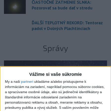
ČIASTOČNÉ ZATMENIE SLNKA:
Pozorovať sa bude dať v stredu
ĎALŠÍ TEPLOTNÝ REKORD: Tentoraz
padol v Dolných Plachtinciach
Správy
Vážime si vaše súkromie
My a naši
partneri
ukladáme a/alebo pristupujeme k
informáciám na zariadení, napríklad pomocou súborov cookies,
a spracúvame osobné údaje, ako sú jedinečné identifikátory a
štandardné informácie odosielané zariadením na
personalizovanú reklamu a obsah, meranie reklamy a obsahu,
prieskumy publika a vývoj služieb.
S vaším povolením môže