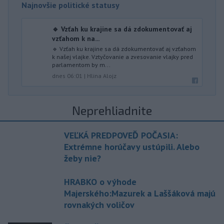
Najnovšie politické statusy
🔹 Vzťah ku krajine sa dá zdokumentovať aj
vzťahom k na...
🔹 Vzťah ku krajine sa dá zdokumentovať aj vzťahom
k našej vlajke. Vztyčovanie a zvesovanie vlajky pred
parlamentom by m...
dnes 06:01
|
Hlina Alojz
Neprehliadnite
VEĽKÁ PREDPOVEĎ POČASIA:
Extrémne horúčavy ustúpili. Alebo
žeby nie?
HRABKO o výhode
Majerského:Mazurek a Laššáková majú
rovnakých voličov