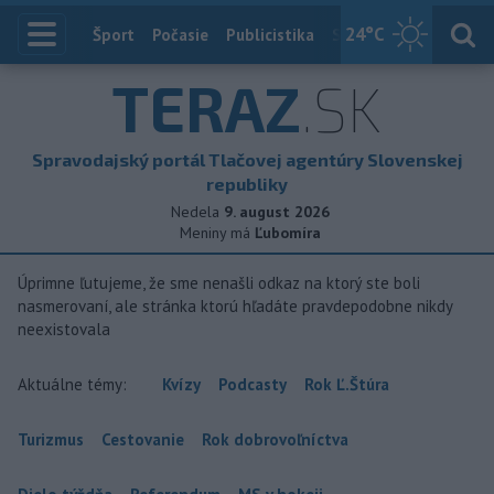
24
°C
Index
Šport
Počasie
Publicistika
Slovensko
Zahranič
TERAZ
.SK
Spravodajský portál Tlačovej agentúry Slovenskej
republiky
Nedela
9. august 2026
Meniny má
Ľubomíra
Úprimne ľutujeme, že sme nenašli odkaz na ktorý ste boli
nasmerovaní, ale stránka ktorú hľadáte pravdepodobne nikdy
neexistovala
Aktuálne témy:
Kvízy
Podcasty
Rok Ľ.Štúra
Turizmus
Cestovanie
Rok dobrovoľníctva