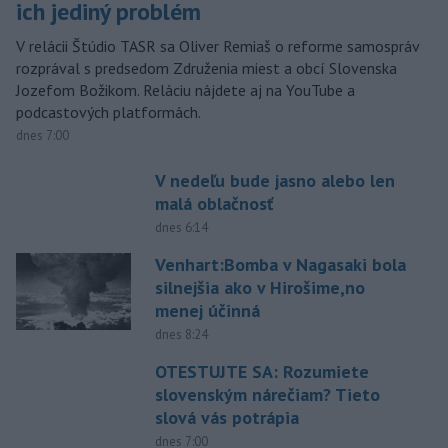
ich jediný problém
V relácii Štúdio TASR sa Oliver Remiaš o reforme samospráv
rozprával s predsedom Združenia miest a obcí Slovenska
Jozefom Božikom. Reláciu nájdete aj na YouTube a
podcastových platformách.
dnes 7:00
V nedeľu bude jasno alebo len
malá oblačnosť
dnes 6:14
Venhart:Bomba v Nagasaki bola
silnejšia ako v Hirošime,no
menej účinná
dnes 8:24
OTESTUJTE SA: Rozumiete
slovenským nárečiam? Tieto
slová vás potrápia
dnes 7:00