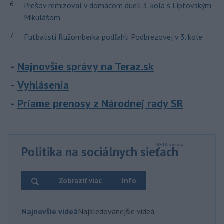
6
Prešov remizoval v domácom dueli 3. kola s Liptovským
Mikulášom
7
Futbalisti Ružomberka podľahli Podbrezovej v 3. kole
Najnovšie správy na Teraz.sk
Vyhlásenia
Priame prenosy z Národnej rady SR
Politika na sociálnych sieťach
Zobraziť viac
Info
Najnovšie videá
Najsledovanejšie videá