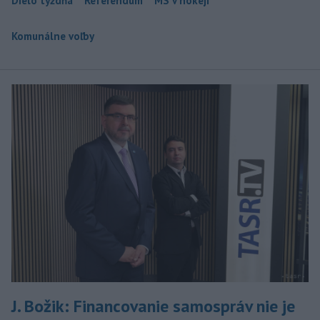
Dielo týždňa
Referendum
MS v hokeji
Komunálne voľby
J. Božik: Financovanie samospráv nie je