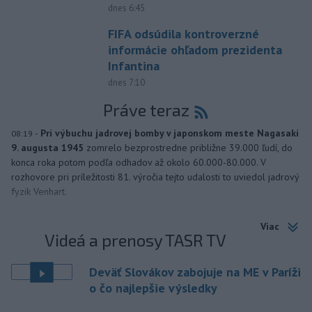
dnes 6:45
FIFA odsúdila kontroverzné
informácie ohľadom prezidenta
Infantina
dnes 7:10
Práve teraz
-
Pri výbuchu jadrovej bomby v japonskom meste Nagasaki
08:19
9. augusta 1945
zomrelo bezprostredne približne 39.000 ľudí, do
konca roka potom podľa odhadov až okolo 60.000-80.000. V
rozhovore pri príležitosti 81. výročia tejto udalosti to uviedol jadrový
fyzik Venhart.
Viac
Videá a prenosy TASR TV
Deväť Slovákov zabojuje na ME v Paríži
o čo najlepšie výsledky