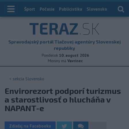
Index
Šport
Počasie
Publicistika
Slovensko
Zahranič
TERAZ
.SK
Spravodajský portál Tlačovej agentúry Slovenskej
republiky
Pondelok
10. august 2026
Meniny má
Vavrinec
< sekcia
Slovensko
Envirorezort podporí turizmus
a starostlivosť o hlucháňa v
NAPANT-e
Zdieľaj na Facebooku