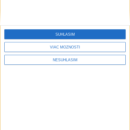
B. Bystrica po roku opäť privíta skejtový pohár, prinesie i
aktivity
Na D1 pred tunelom Branisko sa tvoria kolóny, časť
premávky odkláňajú
SÚHLASÍM
ZŠ a gymnázium v Šamoríne čaká modernizácia a rozšírenie
VIAC MOŽNOSTÍ
kapacity
NESÚHLASÍM
Neprehliadnite
ČIASTOČNÉ ZATMENIE SLNKA:
Pozorovať sa bude dať v stredu
VIDEO: Umelá inteligencia a robotika