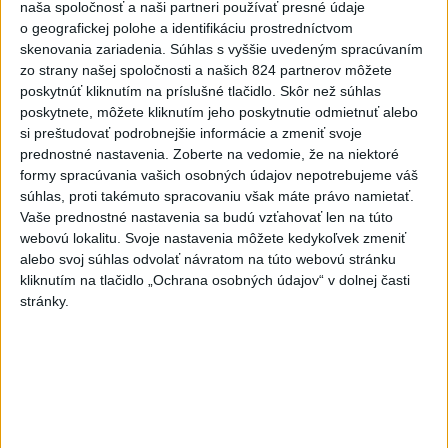
Kuffa: Medvedicu, ktorá
naša spoločnosť a naši partneri používať presné údaje
o geografickej polohe a identifikáciu prostredníctvom
zaútočila na človeka pri
skenovania zariadenia. Súhlas s vyššie uvedeným spracúvaním
Turanoch, zastrelili
zo strany našej spoločnosti a našich 824 partnerov môžete
aktualizované
dnes 7:03
,
dnes 7:35
poskytnúť kliknutím na príslušné tlačidlo. Skôr než súhlas
poskytnete, môžete kliknutím jeho poskytnutie odmietnuť alebo
Mladenov: Odmietaný plán pre
si preštudovať podrobnejšie informácie a zmeniť svoje
Pásmo Gazy je jediná cesta
prednostné nastavenia.
Zoberte na vedomie, že na niektoré
vpred
formy spracúvania vašich osobných údajov nepotrebujeme váš
dnes 6:10
súhlas, proti takémuto spracovaniu však máte právo namietať.
Vaše prednostné nastavenia sa budú vzťahovať len na túto
Tragická nehoda: Prevrátil sa
webovú lokalitu. Svoje nastavenia môžete kedykoľvek zmeniť
čln, zahynula žena a jej 5-
alebo svoj súhlas odvolať návratom na túto webovú stránku
mesačná dcéra
kliknutím na tlačidlo „Ochrana osobných údajov“ v dolnej časti
dnes 6:05
stránky.
Trump vymenoval Willa Scharfa
za nového právneho poradcu
Bieleho domu
dnes 6:14
Tajomníkom Najvyššej rady