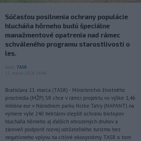
Súčasťou posilnenia ochrany populácie
hlucháňa hôrneho budú špeciálne
manažmentové opatrenia nad rámec
schváleného programu starostlivosti o
les.
Autor
TASR
11. marca 2026 14:46
Bratislava 11. marca (TASR) - Ministerstvo životného
prostredia (MŽP) SR chce v rámci projektu vo výške 1,46
milióna eur v Národnom parku Nízke Tatry (NAPANT) na
výmere vyše 240 hektárov zlepšiť ochranu biotopov
hlucháňa hôrneho aj ďalších ohrozených druhov a
zároveň podporiť rozvoj udržateľného turizmu bez
negatívneho vplyvu na citlivé ekosystémy. TASR o tom