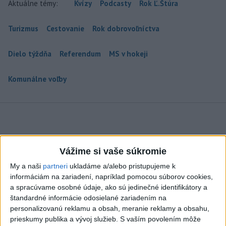
Aktuálne témy:
Kvízy
Podcasty
Rok Ľ.Štúra
Turizmus
Cestovanie
Rok dobrovoľníctva
Dielo týždňa
Referendum
MS v hokeji
Komunálne voľby
PLATIA VÝSTRAHY: V pondelok bude
Vážime si vaše súkromie
opäť horúco, dbajte na pitný režim
My a naši
partneri
ukladáme a/alebo pristupujeme k
Druhostupňová výstraha platí v celom Bratislavskom,
informáciám na zariadení, napríklad pomocou súborov cookies,
Nitrianskom a Trnavskom kraji. Rovnako v okresoch Krupina,
a spracúvame osobné údaje, ako sú jedinečné identifikátory a
Lučenec a Veľký Krtíš v Banskobystrickom kraji.
štandardné informácie odosielané zariadením na
dnes 7:17
personalizovanú reklamu a obsah, meranie reklamy a obsahu,
prieskumy publika a vývoj služieb.
S vaším povolením môže