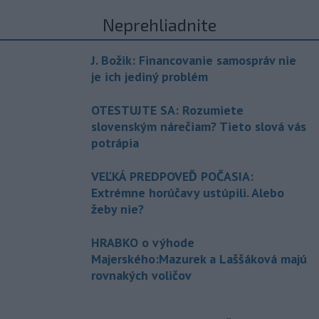
Neprehliadnite
J. Božik: Financovanie samospráv nie
je ich jediný problém
OTESTUJTE SA: Rozumiete
slovenským nárečiam? Tieto slová vás
potrápia
VEĽKÁ PREDPOVEĎ POČASIA:
Extrémne horúčavy ustúpili. Alebo
žeby nie?
HRABKO o výhode
Majerského:Mazurek a Laššáková majú
rovnakých voličov