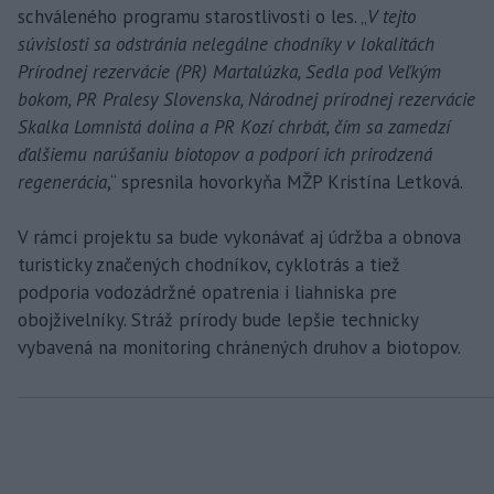
schváleného programu starostlivosti o les. „
V tejto
súvislosti sa odstránia nelegálne chodníky v lokalitách
Prírodnej rezervácie (PR) Martalúzka, Sedla pod Veľkým
bokom, PR Pralesy Slovenska, Národnej prírodnej rezervácie
Skalka Lomnistá dolina a PR Kozí chrbát, čím sa zamedzí
ďalšiemu narúšaniu biotopov a podporí ich prirodzená
regenerácia
,“ spresnila hovorkyňa MŽP Kristína Letková.
V rámci projektu sa bude vykonávať aj údržba a obnova
turisticky značených chodníkov, cyklotrás a tiež
podporia vodozádržné opatrenia i liahniska pre
obojživelníky. Stráž prírody bude lepšie technicky
vybavená na monitoring chránených druhov a biotopov.