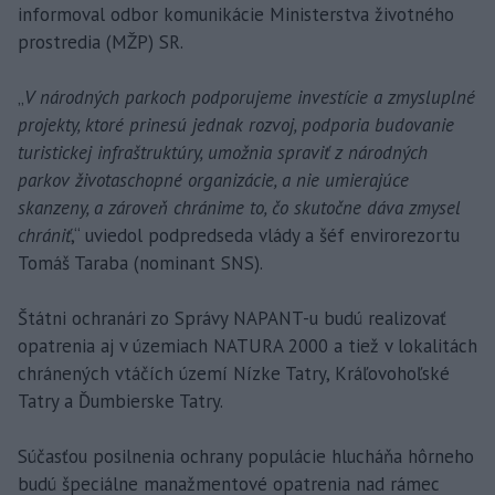
informoval odbor komunikácie Ministerstva životného
prostredia (MŽP) SR.
„
V národných parkoch podporujeme investície a zmysluplné
projekty, ktoré prinesú jednak rozvoj, podporia budovanie
turistickej infraštruktúry, umožnia spraviť z národných
parkov životaschopné organizácie, a nie umierajúce
skanzeny, a zároveň chránime to, čo skutočne dáva zmysel
chrániť
,“ uviedol podpredseda vlády a šéf envirorezortu
Tomáš Taraba (nominant SNS).
Štátni ochranári zo Správy NAPANT-u budú realizovať
opatrenia aj v územiach NATURA 2000 a tiež v lokalitách
chránených vtáčích území Nízke Tatry, Kráľovohoľské
Tatry a Ďumbierske Tatry.
Súčasťou posilnenia ochrany populácie hlucháňa hôrneho
budú špeciálne manažmentové opatrenia nad rámec