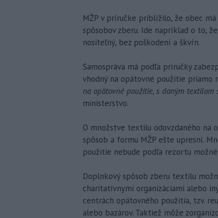
MŽP v príručke priblížilo, že obec má 
spôsobov zberu. Ide napríklad o to, že
nositeľný, bez poškodení a škvŕn.
Samospráva má podľa príručky zabezpe
vhodný na opätovné použitie priamo 
na opätovné použitie, s daným textilom 
ministerstvo.
O množstve textilu odovzdaného na op
spôsob a formu MŽP ešte upresní. Mn
použitie nebude podľa rezortu možné 
Doplnkový spôsob zberu textilu možn
charitatívnymi organizáciami alebo i
centrách opätovného použitia, tzv. r
alebo bazárov. Taktiež môže zorganizo