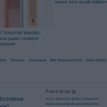
rekord, tretí za päť týždňov
Í TEPLOTNÝ REKORD:
oraz padol v Dolných
tinciach
túra
Turizmus
Cestovanie
Rok dobrovoľníctva
Dielo týždňa
Práve teraz
 Extrémne
-
Slovenská polícia prispela k
16:08
objasneniu prípadu prevádzačstva,
nie?