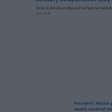
Teraz.sk prináša predpoveď počasia na nasledu
dnes 16:00
Prezident: Násilie
rasovú nenávisť tr