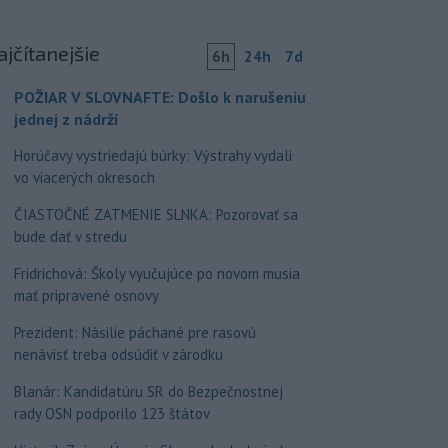
ajčítanejšie
6h
24h
7d
POŽIAR V SLOVNAFTE: Došlo k narušeniu
jednej z nádrží
Horúčavy vystriedajú búrky: Výstrahy vydali
vo viacerých okresoch
ČIASTOČNÉ ZATMENIE SLNKA: Pozorovať sa
bude dať v stredu
Fridrichová: Školy vyučujúce po novom musia
mať pripravené osnovy
Prezident: Násilie páchané pre rasovú
nenávisť treba odsúdiť v zárodku
Blanár: Kandidatúru SR do Bezpečnostnej
rady OSN podporilo 123 štátov