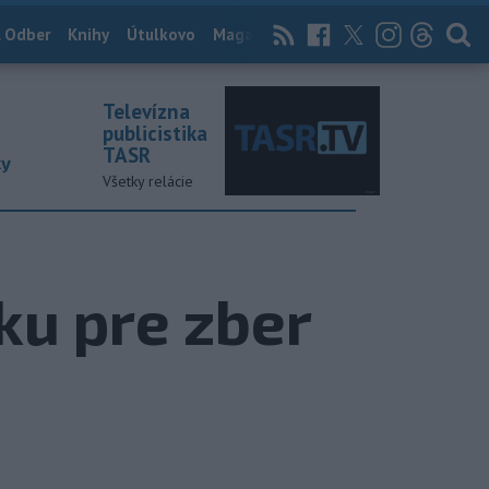
 Odber
Knihy
Útulkovo
Magazín
News Now
Archív
TASR
Televízna
publicistika
TASR
ky
Všetky relácie
ku pre zber