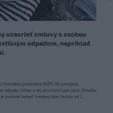
7
ky uzavrieť zmluvy s osobou
extilným odpadom, napríklad
i.
tvo životného prostredia (MŽP) SR zverejnilo
o odpadu. Určuje v nej povinnosti pre obce. Príručku
e povinné zaviesť triedený zber textilu od 1.