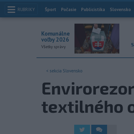
RUBRIKY
Index
Šport
Počasie
Publicistika
Slovensko
Komunálne
voľby 2026
S
Všetky správy
< sekcia
Slovensko
Envirorezor
textilného