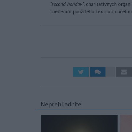
"second handov"
, charitatívnych organ
triedením použitého textilu za účelom
Neprehliadnite