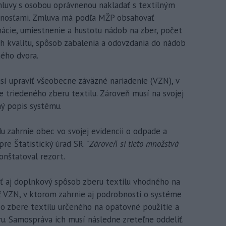
mluvy s osobou oprávnenou nakladať s textilným
čnosťami. Zmluva má podľa MŽP obsahovať
nácie, umiestnenie a hustotu nádob na zber, počet
h kvalitu, spôsob zabalenia a odovzdania do nádob
ého dvora.
sí upraviť všeobecne záväzné nariadenie (VZN), v
 triedeného zberu textilu. Zároveň musí na svojej
ný popis systému.
 zahrnie obec vo svojej evidencii o odpade a
re Štatistický úrad SR.
"Zároveň si tieto množstvá
nštatoval rezort.
 aj doplnkový spôsob zberu textilu vhodného na
ť VZN, v ktorom zahrnie aj podrobnosti o systéme
 o zbere textilu určeného na opätovné použitie a
u. Samospráva ich musí následne zreteľne oddeliť.