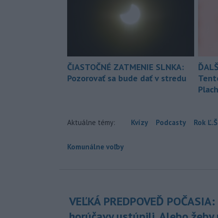
ČIASTOČNÉ ZATMENIE SLNKA:
ĎALŠ
Pozorovať sa bude dať v stredu
Tent
Plach
Aktuálne témy:
Kvízy
Podcasty
Rok Ľ.Š
Komunálne voľby
VEĽKÁ PREDPOVEĎ POČASIA:
horúčavy ustúpili. Alebo žeby 