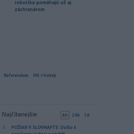
robotika pomáhajú už aj
záchranárom
Referendum
MS v hokeji
Najčítanejšie
6h
24h
7d
POŽIAR V SLOVNAFTE: Došlo k
1
narušeniu jednej z nádrží