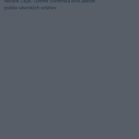
Historik Zajac: Územie Slovenska bolo jadrom
poľsko-uhorských vzťahov