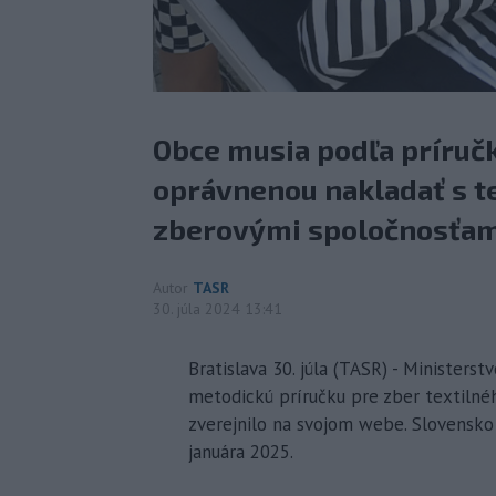
Obce musia podľa príruč
oprávnenou nakladať s t
zberovými spoločnosťam
Autor
TASR
30. júla 2024 13:41
Bratislava 30. júla (TASR) - Ministers
metodickú príručku pre zber textilnéh
zverejnilo na svojom webe. Slovensko j
januára 2025.