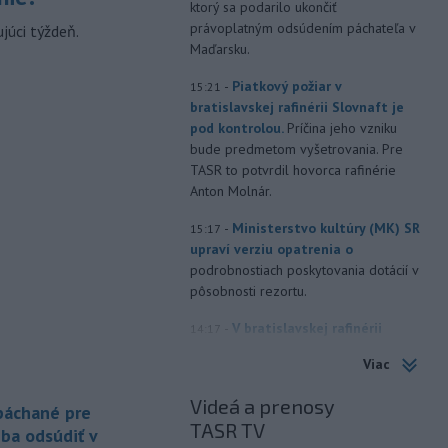
ktorý sa podarilo ukončiť
právoplatným odsúdením páchateľa v
júci týždeň.
Maďarsku.
-
Piatkový požiar v
15:21
bratislavskej rafinérii Slovnaft je
pod kontrolou.
Príčina jeho vzniku
bude predmetom vyšetrovania. Pre
TASR to potvrdil hovorca rafinérie
Anton Molnár.
-
Ministerstvo kultúry (MK) SR
15:17
upraví verziu opatrenia o
podrobnostiach poskytovania dotácií v
pôsobnosti rezortu.
-
V bratislavskej rafinérii
14:17
Slovnaft horí uskladnený ropný
Viac
produkt.
TASR o tom informovala
rafinéria s tým, že obyvateľom nehrozí
Videá a prenosy
 páchané pre
nebezpečenstvo.
TASR TV
eba odsúdiť v