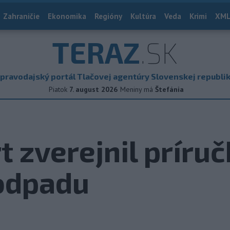
Zahraničie
Ekonomika
Regióny
Kultúra
Veda
Krimi
XML
TERAZ
.SK
pravodajský portál Tlačovej agentúry Slovenskej republi
Piatok
7. august 2026
Meniny má
Štefánia
t zverejnil príruč
 odpadu