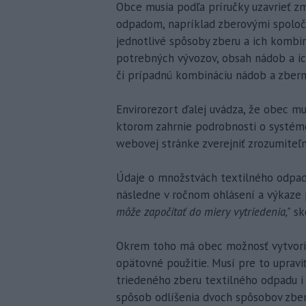
Obce musia podľa príručky uzavrieť z
odpadom, napríklad zberovými spolo
jednotlivé spôsoby zberu a ich kombi
potrebných vývozov, obsah nádob a ic
či prípadnú kombináciu nádob a zbern
Envirorezort ďalej uvádza, že obec mu
ktorom zahrnie podrobnosti o systéme
webovej stránke zverejniť zrozumiteľ
Údaje o množstvách textilného odpadu
následne v ročnom ohlásení a výkaze p
môže započítať do miery vytriedenia,"
sko
Okrem toho má obec možnosť vytvoriť
opätovné použitie. Musí pre to upravi
triedeného zberu textilného odpadu i
spôsob odlíšenia dvoch spôsobov zber