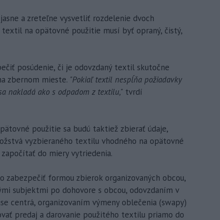
jasne a zreteľne vysvetliť rozdelenie dvoch
 textil na opätovné použitie musí byť opraný, čistý,
čiť posúdenie, či je odovzdaný textil skutočne
na zbernom mieste.
"Pokiaľ textil nespĺňa požiadavky
sa nakladá ako s odpadom z textilu,"
tvrdí
ätovné použitie sa budú taktiež zbierať údaje,
ožstvá vyzbieraného textilu vhodného na opätovné
započítať do miery vytriedenia.
o zabezpečiť formou zbierok organizovaných obcou,
nými subjektmi po dohovore s obcou, odovzdaním v
euse centrá, organizovaním výmeny oblečenia (swapy)
vať predaj a darovanie použitého textilu priamo do