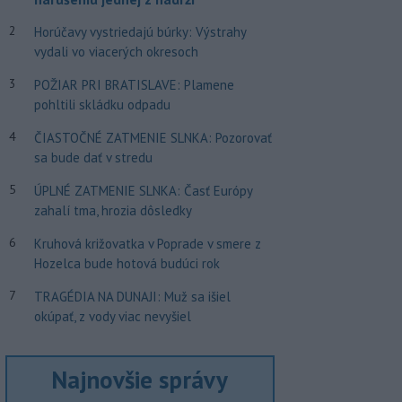
2
Horúčavy vystriedajú búrky: Výstrahy
vydali vo viacerých okresoch
3
POŽIAR PRI BRATISLAVE: Plamene
pohltili skládku odpadu
4
ČIASTOČNÉ ZATMENIE SLNKA: Pozorovať
sa bude dať v stredu
5
ÚPLNÉ ZATMENIE SLNKA: Časť Európy
zahalí tma, hrozia dôsledky
6
Kruhová križovatka v Poprade v smere z
Hozelca bude hotová budúci rok
7
TRAGÉDIA NA DUNAJI: Muž sa išiel
okúpať, z vody viac nevyšiel
Najnovšie správy