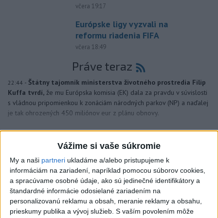
včera 19:17
Európske ligy vyzvali na
reformu riadenia FIFA
včera 18:49
Práve teraz
-
Štátny tajomník ministerstva životného prostredia Filip
22:44
Kuffa tvrdí,
že mu Európska komisia (EK) dala za pravdu v súvislosti
s vládnou pripomienkou k zonáciám národných parkov (NP) a naďalej
je tak ohrozených 450 miliónov eur z plánu obnovy.
Viac
Videá a prenosy TASR TV
Vážime si vaše súkromie
My a naši
partneri
ukladáme a/alebo pristupujeme k
TK Ministra spravodlivosti SR B.
informáciám na zariadení, napríklad pomocou súborov cookies,
Suska
a spracúvame osobné údaje, ako sú jedinečné identifikátory a
štandardné informácie odosielané zariadením na
personalizovanú reklamu a obsah, meranie reklamy a obsahu,
Viac
prieskumy publika a vývoj služieb.
S vaším povolením môže