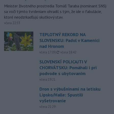
Minister životného prostredia Tomáš Taraba (nominant SNS)
sa voči týmto tvrdeniam ohradil s tým, že ide o fabulácie,
ktoré neodzrkadľujú skutkový stav.
včera 22:53
TEPLOTNÝ REKORD NA
SLOVENSKU: Padol v Kamenici
nad Hronom
aktualizované
včera 17:09
,
včera 18:42
SLOVENSKÍ POLICAJTI V
CHORVÁTSKU: Pomáhali i pri
podvode s ubytovaním
včera 19:21
Dron s výbušninami na letisku
Lipsko/Halle: Spustili
vyšetrovanie
včera 21:29