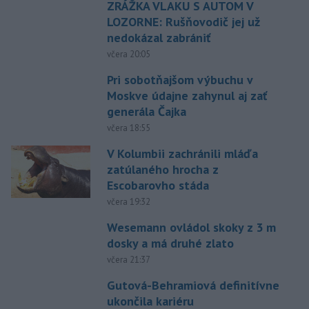
ZRÁŽKA VLAKU S AUTOM V
LOZORNE: Rušňovodič jej už
nedokázal zabrániť
včera 20:05
Pri sobotňajšom výbuchu v
Moskve údajne zahynul aj zať
generála Čajka
včera 18:55
V Kolumbii zachránili mláďa
zatúlaného hrocha z
Escobarovho stáda
včera 19:32
Wesemann ovládol skoky z 3 m
dosky a má druhé zlato
včera 21:37
Gutová-Behramiová definitívne
ukončila kariéru