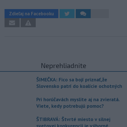
Zdieľaj na Facebooku
Neprehliadnite
ŠIMEČKA: Fico sa bojí priznať,že
Slovensko patrí do koalície ochotných
Pri horúčavách myslite aj na zvieratá.
Viete, kedy potrebujú pomoc?
ŠTIBRAVÁ: Štvrté miesto v silnej
svetovej konkurencii je výborné