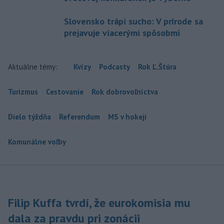
Slovensko trápi sucho: V prírode sa
prejavuje viacerými spôsobmi
Aktuálne témy:
Kvízy
Podcasty
Rok Ľ.Štúra
Turizmus
Cestovanie
Rok dobrovoľníctva
Dielo týždňa
Referendum
MS v hokeji
Komunálne voľby
Filip Kuffa tvrdí, že eurokomisia mu
dala za pravdu pri zonácii