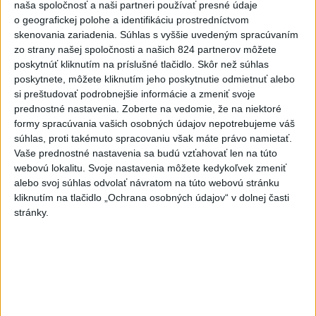
Najčítanejšie
naša spoločnosť a naši partneri používať presné údaje
o geografickej polohe a identifikáciu prostredníctvom
6h
24h
7d
skenovania zariadenia. Súhlas s vyššie uvedeným spracúvaním
zo strany našej spoločnosti a našich 824 partnerov môžete
Predstavitelia Mladého Hlasu podali
1
poskytnúť kliknutím na príslušné tlačidlo. Skôr než súhlas
poskytnete, môžete kliknutím jeho poskytnutie odmietnuť alebo
trestné oznámenie na I. Korčoka
si preštudovať podrobnejšie informácie a zmeniť svoje
prednostné nastavenia.
Zoberte na vedomie, že na niektoré
2
Český herec Vladimír Polívka odmietol zaujímavé
formy spracúvania vašich osobných údajov nepotrebujeme váš
filmové projekty
súhlas, proti takémuto spracovaniu však máte právo namietať.
Vaše prednostné nastavenia sa budú vzťahovať len na túto
3
UZAVRETÁ CESTA: Medzi Spišskou Novou Vsou a
webovú lokalitu. Svoje nastavenia môžete kedykoľvek zmeniť
Levočou sa stala nehoda
alebo svoj súhlas odvolať návratom na túto webovú stránku
kliknutím na tlačidlo „Ochrana osobných údajov“ v dolnej časti
4
ZRÁŽKA VLAKU S AUTOM V LOZORNE: Rušňovodič jej
stránky.
už nedokázal zabrániť
5
Mesto Martin vypovedalo zmluvy na tri rozpracované
investičné akcie
6
ZOO SMÚTI: Extrémne horúčavy neprežili tri levice