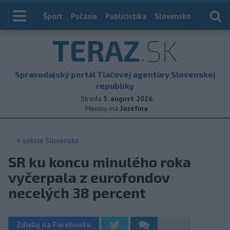
Index
Šport
Počasie
Publicistika
Slovensko
Zahranič
TERAZ
.SK
Spravodajský portál Tlačovej agentúry Slovenskej
republiky
Streda
5. august 2026
Meniny má
Jozefína
< sekcia
Slovensko
SR ku koncu minulého roka
vyčerpala z eurofondov
necelých 38 percent
Zdieľaj na Facebooku