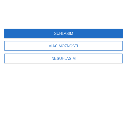
SÚHLASÍM
VIAC MOŽNOSTÍ
NESÚHLASÍM
....