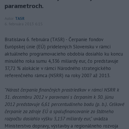
parametroch.
Autor
TASR
6. februára 2013 6:15
Bratislava 6. februára (TASR) - Čerpanie fondov
Európskej únie (EÚ) pridelených Slovensku v rámci
aktuálneho programovacieho obdobia dosiahlo ku koncu
minulého roka sumu 4,336 miliardy eur, čo predstavuje
37,72 % alokácie v rámci Národného strategického
referenčného rámca (NSRR) na roky 2007 až 2013.
"Nárast čerpania finančných prostriedkov v rámci NSRR k
31. decembru 2012 v porovnaní s čerpaním k 30. júnu
2012 predstavuje 6,61 percentuálneho bodu (p. b.). Celkové
čerpanie za zdroje EÚ a spolufinancovanie zo štátneho
rozpočtu dosiahlo výšku 5,157 miliardy eur,"
uvádza
Ministerstvo dopravy, výstavby a regionálneho rozvoja