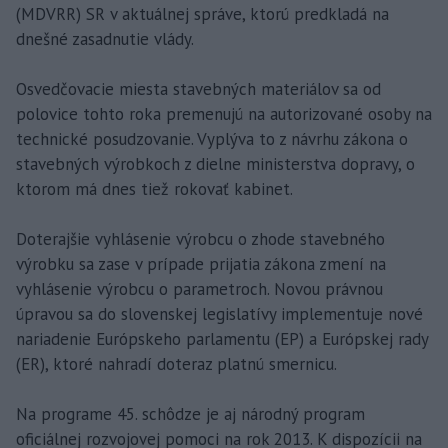
(MDVRR) SR v aktuálnej správe, ktorú predkladá na
dnešné zasadnutie vlády.
Osvedčovacie miesta stavebných materiálov sa od
polovice tohto roka premenujú na autorizované osoby na
technické posudzovanie. Vyplýva to z návrhu zákona o
stavebných výrobkoch z dielne ministerstva dopravy, o
ktorom má dnes tiež rokovať kabinet.
Doterajšie vyhlásenie výrobcu o zhode stavebného
výrobku sa zase v prípade prijatia zákona zmení na
vyhlásenie výrobcu o parametroch. Novou právnou
úpravou sa do slovenskej legislatívy implementuje nové
nariadenie Európskeho parlamentu (EP) a Európskej rady
(ER), ktoré nahradí doteraz platnú smernicu.
Na programe 45. schôdze je aj národný program
oficiálnej rozvojovej pomoci na rok 2013. K dispozícii na