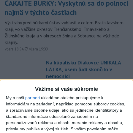
ČAKAJTE BÚRKY: Vyskytnú sa do polnoci
najmä v týchto častiach
Výstrahy pred búrkami ústav vyhlásil v celom Bratislavskom
kraji, vo väčšine okresov Trenčianskeho, Trnavského a
Žilinského kraja a v okresoch Snina a Sobrance na východe
krajiny.
aktualizované
včera 18:54
,
včera 19:09
Na kúpalisku Diakovce UNIKALA
LÁTKA, osem ľudí skončilo v
nemocnici
aktualizované
včera 18:23
,
včera 21:38
Vážime si vaše súkromie
Francúzski vinári sa po
My a naši
partneri
ukladáme a/alebo pristupujeme k
požiaroch obávajú dymovej
informáciám na zariadení, napríklad pomocou súborov cookies,
príchute vo víne
a spracúvame osobné údaje, ako sú jedinečné identifikátory a
včera 21:44
štandardné informácie odosielané zariadením na
personalizovanú reklamu a obsah, meranie reklamy a obsahu,
Uganda schválila vyslanie
prieskumy publika a vývoj služieb.
S vaším povolením môže
vojakov do medzinárodných síl