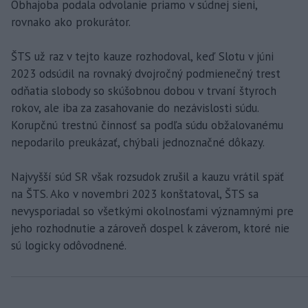
Obhajoba podala odvolanie priamo v súdnej sieni,
rovnako ako prokurátor.
ŠTS už raz v tejto kauze rozhodoval, keď Slotu v júni
2023 odsúdil na rovnaký dvojročný podmienečný trest
odňatia slobody so skúšobnou dobou v trvaní štyroch
rokov, ale iba za zasahovanie do nezávislosti súdu.
Korupčnú trestnú činnosť sa podľa súdu obžalovanému
nepodarilo preukázať, chýbali jednoznačné dôkazy.
Najvyšší súd SR však rozsudok zrušil a kauzu vrátil späť
na ŠTS. Ako v novembri 2023 konštatoval, ŠTS sa
nevysporiadal so všetkými okolnosťami významnými pre
jeho rozhodnutie a zároveň dospel k záverom, ktoré nie
sú logicky odôvodnené.