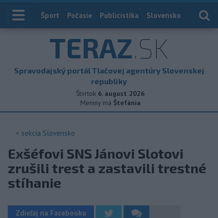
Index
Šport
Počasie
Publicistika
Slovensko
Zahranič
TERAZ
.SK
Spravodajský portál Tlačovej agentúry Slovenskej
republiky
Štvrtok
6. august 2026
Meniny má
Štefánia
< sekcia
Slovensko
Exšéfovi SNS Jánovi Slotovi
zrušili trest a zastavili trestné
stíhanie
Zdieľaj na Facebooku