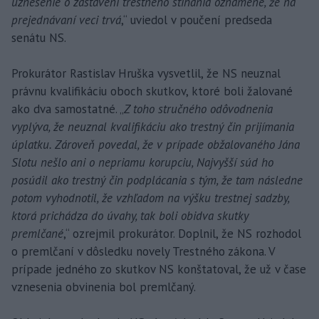
uznesenie o zastavení trestného stíhania oznámené, že na
prejednávaní veci trvá
,“ uviedol v poučení predseda
senátu NS.
Prokurátor Rastislav Hruška vysvetlil, že NS neuznal
právnu kvalifikáciu oboch skutkov, ktoré boli žalované
ako dva samostatné. „
Z toho stručného odôvodnenia
vyplýva, že neuznal kvalifikáciu ako trestný čin prijímania
úplatku. Zároveň povedal, že v prípade obžalovaného Jána
Slotu nešlo ani o nepriamu korupciu, Najvyšší súd ho
posúdil ako trestný čin podplácania s tým, že tam následne
potom vyhodnotil, že vzhľadom na výšku trestnej sadzby,
ktorá prichádza do úvahy, tak boli obidva skutky
premlčané
,“ ozrejmil prokurátor. Doplnil, že NS rozhodol
o premlčaní v dôsledku novely Trestného zákona. V
prípade jedného zo skutkov NS konštatoval, že už v čase
vznesenia obvinenia bol premlčaný.