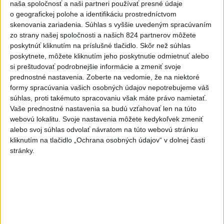
naša spoločnosť a naši partneri používať presné údaje
v Pásme Gazy
o geografickej polohe a identifikáciu prostredníctvom
včera 20:49
skenovania zariadenia. Súhlas s vyššie uvedeným spracúvaním
zo strany našej spoločnosti a našich 824 partnerov môžete
Pre únik ropy z tankera pri
poskytnúť kliknutím na príslušné tlačidlo. Skôr než súhlas
Ománe hrozí ekologická
poskytnete, môžete kliknutím jeho poskytnutie odmietnuť alebo
katastrofa
si preštudovať podrobnejšie informácie a zmeniť svoje
včera 21:59
prednostné nastavenia.
Zoberte na vedomie, že na niektoré
formy spracúvania vašich osobných údajov nepotrebujeme váš
Ráž: Podpísali sme zmluvu k
súhlas, proti takémuto spracovaniu však máte právo namietať.
dokumentácii obnovy hlavnej
Vaše prednostné nastavenia sa budú vzťahovať len na túto
stanice
webovú lokalitu. Svoje nastavenia môžete kedykoľvek zmeniť
alebo svoj súhlas odvolať návratom na túto webovú stránku
včera 15:26
kliknutím na tlačidlo „Ochrana osobných údajov“ v dolnej časti
KDH žiada ministra vnútra o
stránky.
vysvetlenie nákupu
kamerových systémov
včera 17:40
V Budapešti opäť padol
teplotný rekord, tretí za päť