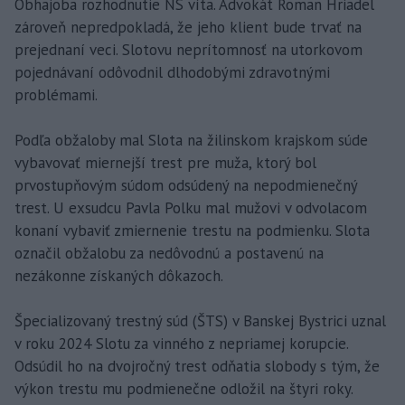
Obhajoba rozhodnutie NS víta. Advokát Roman Hriadel
zároveň nepredpokladá, že jeho klient bude trvať na
prejednaní veci. Slotovu neprítomnosť na utorkovom
pojednávaní odôvodnil dlhodobými zdravotnými
problémami.
Podľa obžaloby mal Slota na žilinskom krajskom súde
vybavovať miernejší trest pre muža, ktorý bol
prvostupňovým súdom odsúdený na nepodmienečný
trest. U exsudcu Pavla Polku mal mužovi v odvolacom
konaní vybaviť zmiernenie trestu na podmienku. Slota
označil obžalobu za nedôvodnú a postavenú na
nezákonne získaných dôkazoch.
Špecializovaný trestný súd (ŠTS) v Banskej Bystrici uznal
v roku 2024 Slotu za vinného z nepriamej korupcie.
Odsúdil ho na dvojročný trest odňatia slobody s tým, že
výkon trestu mu podmienečne odložil na štyri roky.