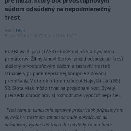
pre muža, ktorý bol prvostupňovým
súdom odsúdený na nepodmienečný
trest.
Autor
TASR
aktualizované
9. júna 2026 12:10
,
9. júna 2026 13:17
Bratislava 9. júna (TASR) - Exšéfovi SNS a bývalému
primátorovi Žiliny Jánovi Slotovi zrušili odsudzujúci trest
uložený prvostupňovým súdom a zastavili trestné
stíhanie v prípade nepriamej korupcie z dôvodu
premlčania. V utorok o tom rozhodol Najvyšší súd (NS)
SR. Slota však môže trvať na prejednaní veci. Bývalý
predseda národniarov si rozhodnutie vypočuť neprišiel.
„
Proti tomuto uzneseniu opravný prostriedok prípustný nie
je, avšak v trestnom stíhaní sa bude pokračovať, ak
obžalovaný vyhlási do troch dní odvtedy, čo mu bude