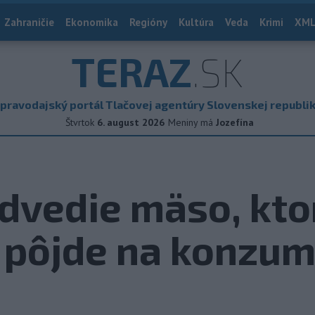
Zahraničie
Ekonomika
Regióny
Kultúra
Veda
Krimi
XML
TERAZ
.SK
pravodajský portál Tlačovej agentúry Slovenskej republi
Štvrtok
6. august 2026
Meniny má
Jozefína
edvedie mäso, kto
 pôjde na konzum