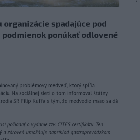
7
u organizácie spadajúce pod
h podmienok ponúkať odlovené
liminovaný problémový medveď, ktorý spĺňa
iu. Na sociálnej sieti o tom informoval štátny
tredia SR Filip Kuffa s tým, že medvedie mäso sa dá
sí požiadať o vydanie tzv. CITES certifikátu. Ten
ený a zároveň umožňuje napríklad gastroprevádzkam
ffa.