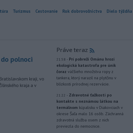
túra
Turizmus
Cestovanie
Rok dobrovoľníctva
Dielo týždňa
Práve teraz
do polnoci
-
Pri pobreží Ománu hrozí
21:58
ekologická katastrofa pre únik
čoraz
väčšieho množstva ropy z
tankera, ktorý narazil na plytčinu v
Bratislavskom kraji, vo
blízkosti prírodnej rezervácie.
ilinského kraja a v
-
Zdravotné ťažkosti po
21:22
kontakte s neznámou látkou na
termálnom
kúpalisku v Diakovciach v
okrese Šaľa malo 16 osôb. Záchranná
zdravotná služba osem z nich
previezla do nemocnice.