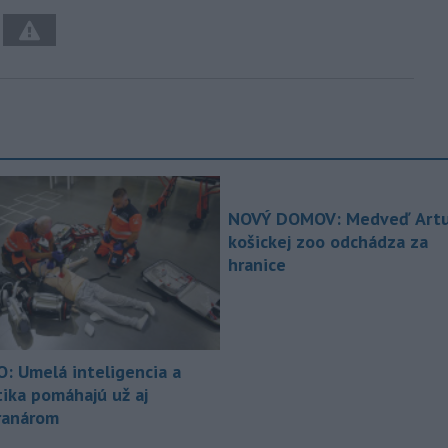
NOVÝ DOMOV: Medveď Artu
košickej zoo odchádza za
hranice
O: Umelá inteligencia a
tika pomáhajú už aj
ranárom