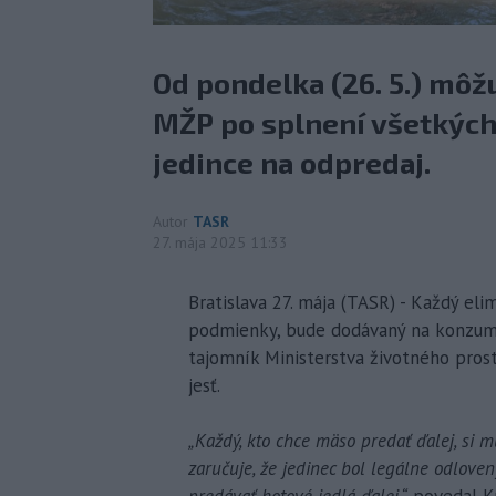
Od pondelka (26. 5.) môž
MŽP po splnení všetkýc
jedince na odpredaj.
Autor
TASR
27. mája 2025 11:33
Bratislava 27. mája (TASR) - Každý e
podmienky, bude dodávaný na konzumác
tajomník Ministerstva životného pros
jesť.
„Každý, kto chce mäso predať ďalej, si mu
zaručuje, že jedinec bol legálne odlov
predávať hotové jedlá ďalej,“
povedal Ku