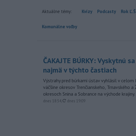
Aktuálne témy:
Kvízy
Podcasty
Rok Ľ.Š
Komunálne voľby
ČAKAJTE BÚRKY: Vyskytnú sa 
najmä v týchto častiach
Výstrahy pred búrkami ústav vyhlásil v celom 
väčšine okresov Trenčianskeho, Trnavského a Ž
okresoch Snina a Sobrance na východe krajiny.
aktualizované
dnes 18:54
,
dnes 19:09