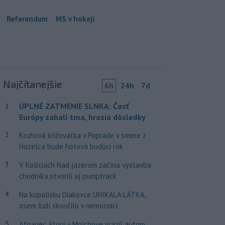
Referendum
MS v hokeji
Najčítanejšie
6h
24h
7d
ÚPLNÉ ZATMENIE SLNKA: Časť
1
Európy zahalí tma, hrozia dôsledky
2
Kruhová križovatka v Poprade v smere z
Hozelca bude hotová budúci rok
3
V Košiciach Nad jazerom začína výstavba
chodníka,otvorili aj pumptrack
4
Na kúpalisku Diakovce UNIKALA LÁTKA,
osem ľudí skončilo v nemocnici
5
Afganec, ktorý v Mníchove vrazil autom