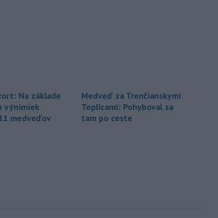
zort: Na základe
Medveď za Trenčianskymi
 výnimiek
Teplicami: Pohyboval sa
 11 medveďov
tam po ceste