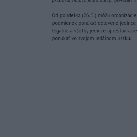
Od pondelka (26. 5.) môžu organizáci
podmienok ponúkať odlovené jedince n
legálne a všetky jedince aj reštaurá
ponúkať vo svojom jedálnom lístku.