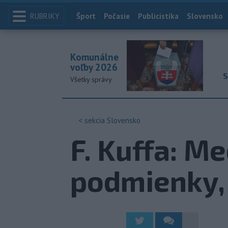
RUBRIKY
Index
Šport
Počasie
Publicistika
Slovensko
Komunálne
voľby 2026
S
Všetky správy
< sekcia
Slovensko
F. Kuffa: M
podmienky,