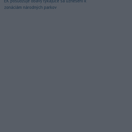
EK posudzuje obavy týkajúce sa uznesení k
zonáciám národných parkov