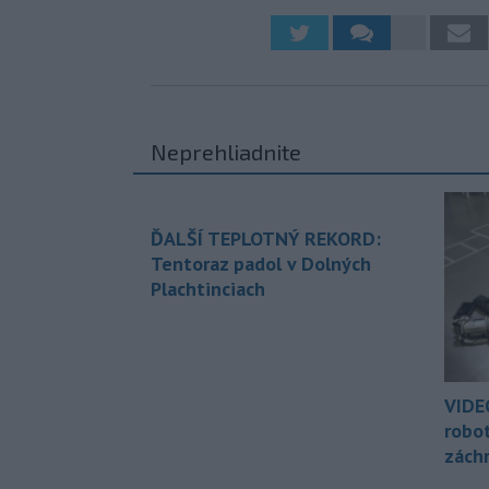
Neprehliadnite
ĎALŠÍ TEPLOTNÝ REKORD:
Tentoraz padol v Dolných
Plachtinciach
VIDE
robo
zách