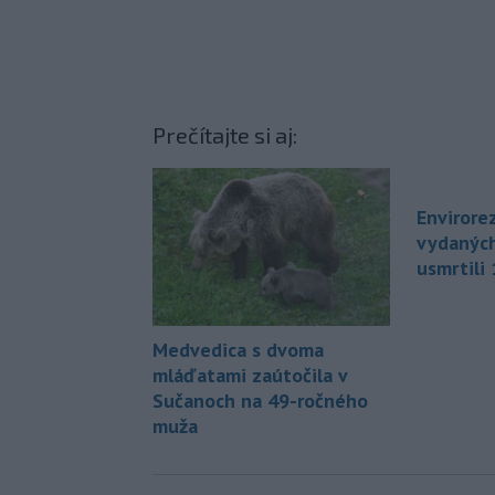
Prečítajte si aj:
Envirore
vydaných
usmrtili
Medvedica s dvoma
mláďatami zaútočila v
Sučanoch na 49-ročného
muža