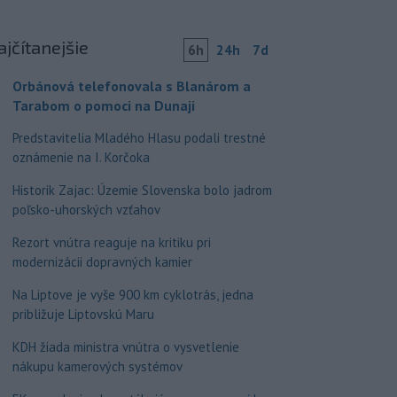
ajčítanejšie
6h
24h
7d
Orbánová telefonovala s Blanárom a
Tarabom o pomoci na Dunaji
Predstavitelia Mladého Hlasu podali trestné
oznámenie na I. Korčoka
Historik Zajac: Územie Slovenska bolo jadrom
poľsko-uhorských vzťahov
Rezort vnútra reaguje na kritiku pri
modernizácii dopravných kamier
Na Liptove je vyše 900 km cyklotrás, jedna
približuje Liptovskú Maru
KDH žiada ministra vnútra o vysvetlenie
nákupu kamerových systémov