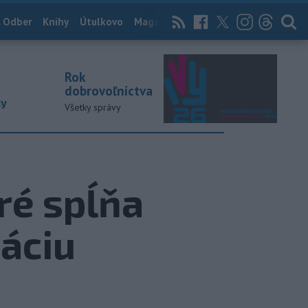
 Odber
Knihy
Útulkovo
Magazín
News Now
Archív
TASR
Rok
dobrovoľníctva
ky
Všetky správy
ré spĺňa
áciu