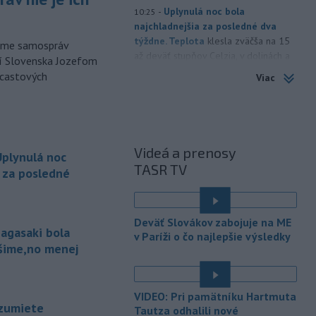
-
Uplynulá noc bola
10:25
najchladnejšia za posledné dva
týždne. Teplota
klesla zväčša na 15
orme samospráv
až deväť stupňov Celzia, v dolinách a
cí Slovenska Jozefom
kotlinách bolo ešte chladnejšie.
dcastových
Viac
Slovenský hydrometeorologický ústav
(SHMÚ) o tom informoval na sociálnej
sieti.
-
Výmera lesných pozemkov a
10:21
Videá a prenosy
plynulá noc
lesných porastov sa v SR dlhodobo
TASR TV
zvyšuje.
Plocha lesných porastov sa
a za posledné
od roku 1990 priemerne ročne
zvýšila o 1060 hektárov (ha). Vyplýva
to z tzv. zelenej správy o lesnom
Deväť Slovákov zabojuje na ME
hospodárstve v Slovenskej republike
agasaki bola
v Paríži o čo najlepšie výsledky
za rok 2025.
ošime,no menej
-
Jemenskí povstalci húsíovia
09:33
v nedeľu oznámili, že zaútočili na
VIDEO: Pri pamätníku Hartmuta
ropnú
rafinériu Aramco v Saudskej
zumiete
Tautza odhalili nové
Arábii na pobreží Červeného mora.