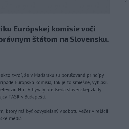
7
tiku Európskej komisie voči
 právnym štátom na Slovensku.
ekto tvrdí, že v Maďarsku sú porušované princípy
rípade Európska komisia, tak je to smiešne, vyhlásil
levíziu HírTV bývalý predseda slovenskej vlády
ajca TASR v Budapešti.
, ktorý má byť odvysielaný v sobotu večer v relácii
rské médiá.