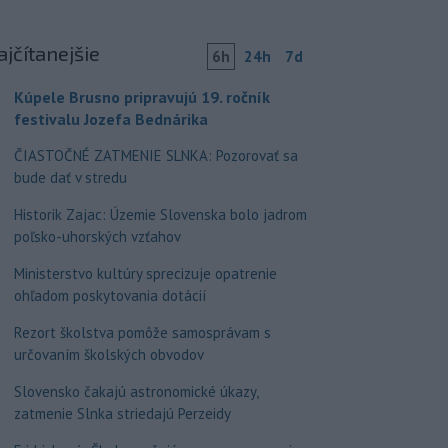
ajčítanejšie
6h
24h
7d
Kúpele Brusno pripravujú 19. ročník
festivalu Jozefa Bednárika
ČIASTOČNÉ ZATMENIE SLNKA: Pozorovať sa
bude dať v stredu
Historik Zajac: Územie Slovenska bolo jadrom
poľsko-uhorských vzťahov
Ministerstvo kultúry sprecizuje opatrenie
ohľadom poskytovania dotácií
Rezort školstva pomôže samosprávam s
určovaním školských obvodov
Slovensko čakajú astronomické úkazy,
zatmenie Slnka striedajú Perzeidy