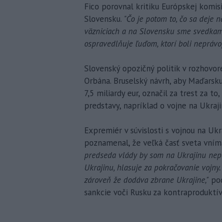
Fico porovnal kritiku Európskej komis
Slovensku.
"Čo je potom to, čo sa deje 
väzniciach a na Slovensku sme svedkami 
ospravedlňuje ľuďom, ktorí boli neprávo
Slovenský opozičný politik v rozhovo
Orbána. Bruselský návrh, aby Maďarsk
7,5 miliardy eur, označil za trest za t
predstavy, napríklad o vojne na Ukraji
Expremiér v súvislosti s vojnou na Uk
poznamenal, že veľká časť sveta vním
predseda vlády by som na Ukrajinu nepo
Ukrajinu, hlasuje za pokračovanie vojny
zároveň že dodáva zbrane Ukrajine,"
pod
sankcie voči Rusku za kontraproduktív