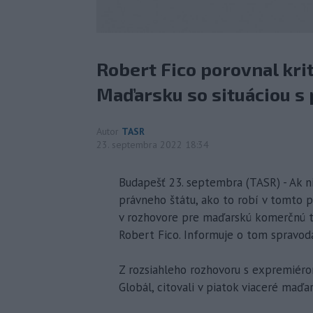
Robert Fico porovnal kri
Maďarsku so situáciou s
Autor
TASR
23. septembra 2022 18:34
Budapešť 23. septembra (TASR) - Ak ni
právneho štátu, ako to robí v tomto p
v rozhovore pre maďarskú komerčnú te
Robert Fico. Informuje o tom spravod
Z rozsiahleho rozhovoru s expremiérom
Globál, citovali v piatok viaceré maďa