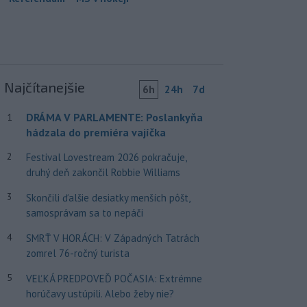
Najčítanejšie
6h
24h
7d
DRÁMA V PARLAMENTE: Poslankyňa
1
hádzala do premiéra vajíčka
2
Festival Lovestream 2026 pokračuje,
druhý deň zakončil Robbie Williams
3
Skončili ďalšie desiatky menších pôšt,
samosprávam sa to nepáči
4
SMRŤ V HORÁCH: V Západných Tatrách
zomrel 76-ročný turista
5
VEĽKÁ PREDPOVEĎ POČASIA: Extrémne
horúčavy ustúpili. Alebo žeby nie?