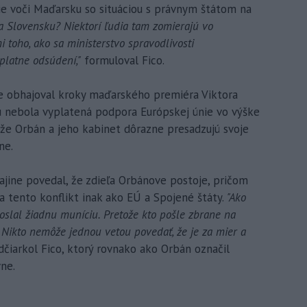
ie voči Maďarsku so situáciou s právnym štátom na
na Slovensku? Niektorí ľudia tam zomierajú vo
toho, ako sa ministerstvo spravodlivosti
platne odsúdení,"
formuloval Fico.
re obhajoval kroky maďarského premiéra Viktora
u nebola vyplatená podpora Európskej únie vo výške
o, že Orbán a jeho kabinet dôrazne presadzujú svoje
ne.
rajine povedal, že zdieľa Orbánove postoje, pričom
a tento konflikt inak ako EÚ a Spojené štáty.
"Ako
slal žiadnu muníciu. Pretože kto pošle zbrane na
. Nikto nemôže jednou vetou povedať, že je za mier a
čiarkol Fico, ktorý rovnako ako Orbán označil
ne.