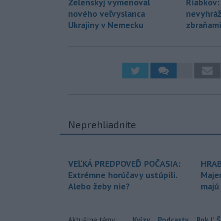
Zelenskyj vymenoval
Riabkov:
nového veľvyslanca
nevyhráž
Ukrajiny v Nemecku
zbraňam
Neprehliadnite
VEĽKÁ PREDPOVEĎ POČASIA:
HRAB
Extrémne horúčavy ustúpili.
Maje
Alebo žeby nie?
majú
Aktuálne témy:
Kvízy
Podcasty
Rok Ľ.Š