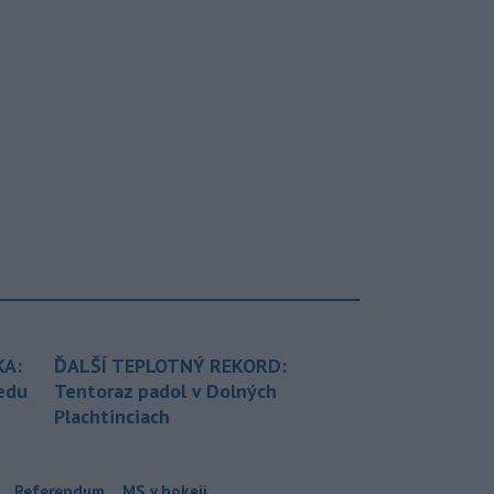
KA:
ĎALŠÍ TEPLOTNÝ REKORD:
redu
Tentoraz padol v Dolných
Plachtinciach
Referendum
MS v hokeji