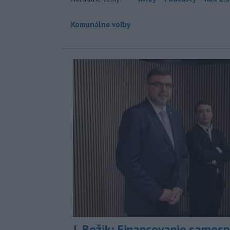
Komunálne voľby
J. Božik: Financovanie samospr