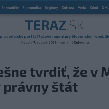
Zahraničie
Ekonomika
Regióny
Kultúra
Veda
Krimi
XML
TERAZ
.SK
pravodajský portál Tlačovej agentúry Slovenskej republi
Nedela
9. august 2026
Meniny má
Ľubomíra
ešne tvrdiť, že v
 právny štát