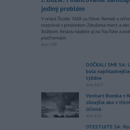
jediný problém
V relácii Štúdio TASR sa Oliver Remiaš o ref
rozprával s predsedom Združenia miest a ob
Božikom. Reláciu nájdete aj na YouTube a po
platformách.
dnes 7:00
DOČKALI SME SA: U
bola najchladnejši
týždne
dnes 10:27
Venhart:Bomba v N
silnejšia ako v Hir
účinná
dnes 8:24
OTESTUJTE SA: Ro