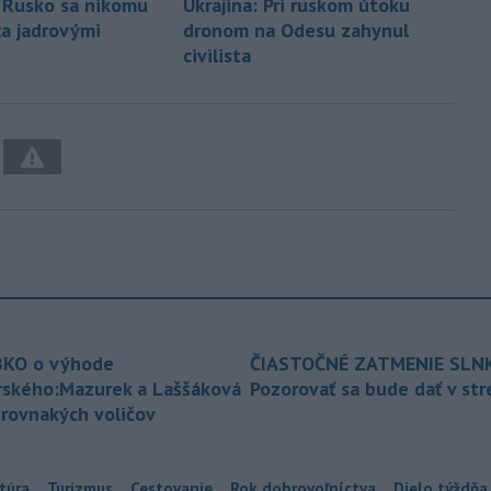
 Rusko sa nikomu
Ukrajina: Pri ruskom útoku
a jadrovými
dronom na Odesu zahynul
i
civilista
KO o výhode
ČIASTOČNÉ ZATMENIE SLN
rského:Mazurek a Laššáková
Pozorovať sa bude dať v st
 rovnakých voličov
túra
Turizmus
Cestovanie
Rok dobrovoľníctva
Dielo týždňa