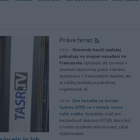
Práve teraz
-
Slovenskí hasiči naďalej
10:52
pokračujú vo svojom nasadení vo
Francúzsku.
Uplynulé dni sa niesli v
znamení intenzívnej práce v teréne,
spolupráce s francúzskymi hasičmi, ale
aj údržby techniky a potrebnej
regenerácie síl.
-
Dve lietadlá na letisku
10:34
Sydney (SYD) sa v nedeľu tesne
vyhli zrážke.
Austrálsky úrad pre
bezpečnosť dopravy (ATSB), ktorý bol
o tomto incidente informovaný, začal
vyšetrovanie.
áv nie je ich