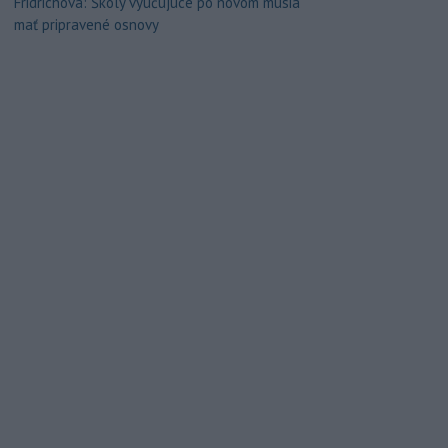
Fridrichová: Školy vyučujúce po novom musia
mať pripravené osnovy