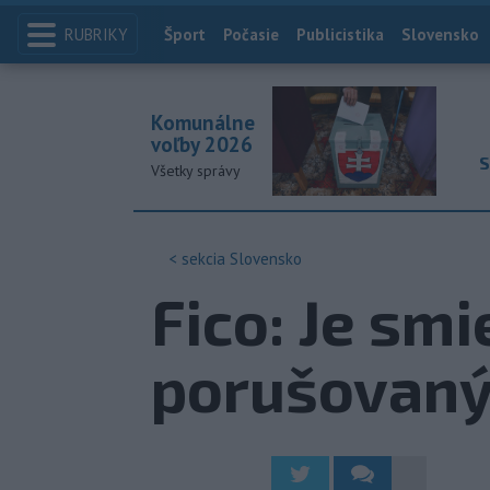
RUBRIKY
Index
Šport
Počasie
Publicistika
Slovensko
Komunálne
voľby 2026
S
Všetky správy
< sekcia
Slovensko
Fico: Je smi
porušovaný