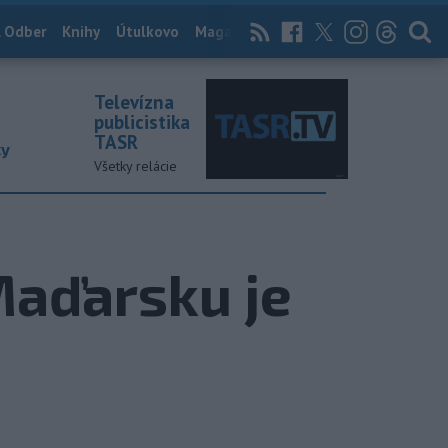
 Odber
Knihy
Útulkovo
Magazín
News Now
Archív
TASR
Televízna
publicistika
TASR
ky
Všetky relácie
 Maďarsku je