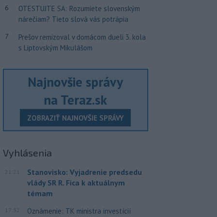
6
OTESTUJTE SA: Rozumiete slovenským
nárečiam? Tieto slová vás potrápia
7
Prešov remizoval v domácom dueli 3. kola
s Liptovským Mikulášom
Najnovšie správy
na Teraz.sk
ZOBRAZIŤ NAJNOVŠIE SPRÁVY
Vyhlásenia
Stanovisko: Vyjadrenie predsedu
21:21
vlády SR R. Fica k aktuálnym
témam
17:32
Oznámenie: TK ministra investícií