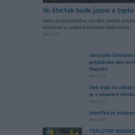
Vo štvrtok bude jasno a teplo
Jasno až polooblačno, cez deň lokálne prech
oblačnosť a ojedinele prehánky alebo búrky.
dnes 5:55
Gertrude Ederleov
preplávala ako prv
Manche
dnes 5:39
Deň boja za zákaz 
je v znamení hiroš
dnes 5:55
Jozefína je zodpo
dnes 5:43
TEPLOTNÝ REKORD