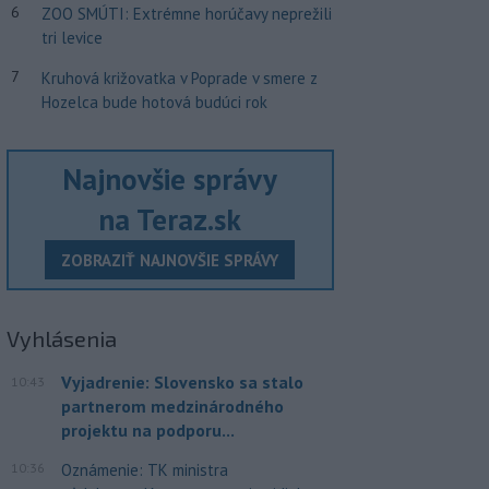
6
ZOO SMÚTI: Extrémne horúčavy neprežili
tri levice
7
Kruhová križovatka v Poprade v smere z
Hozelca bude hotová budúci rok
Najnovšie správy
na Teraz.sk
ZOBRAZIŤ NAJNOVŠIE SPRÁVY
Vyhlásenia
Vyjadrenie: Slovensko sa stalo
10:43
partnerom medzinárodného
projektu na podporu...
10:36
Oznámenie: TK ministra