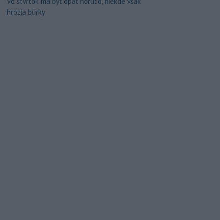
Vo štvrtok má byť opäť horúco, niekde však
hrozia búrky