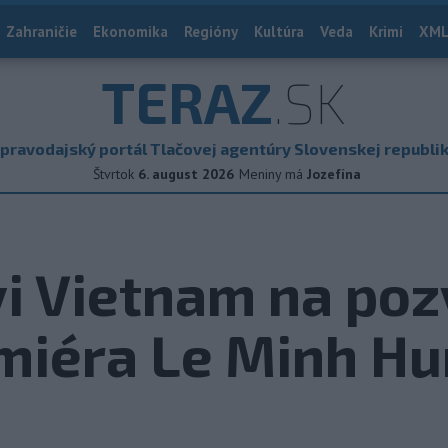
Zahraničie
Ekonomika
Regióny
Kultúra
Veda
Krimi
XML
TERAZ
.SK
pravodajský portál Tlačovej agentúry Slovenskej republi
Štvrtok
6. august 2026
Meniny má
Jozefína
vi Vietnam na po
miéra Le Minh H