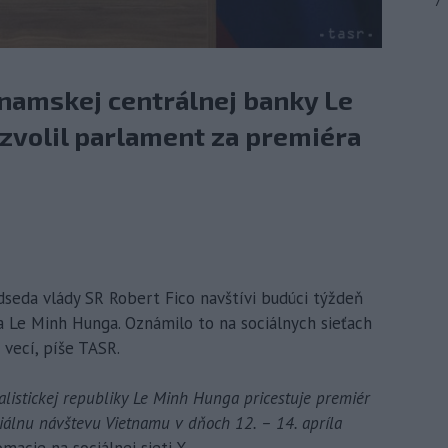
7
namskej centrálnej banky Le
zvolil parlament za premiéra
edseda vlády SR Robert Fico navštívi budúci týždeň
 Le Minh Hunga. Oznámilo to na sociálnych sieťach
vecí, píše TASR.
listickej republiky Le Minh Hunga pricestuje premiér
ciálnu návštevu Vietnamu v dňoch 12. – 14. apríla
acie na sociálnej sieti X.