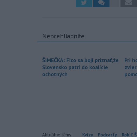
Neprehliadnite
ŠIMEČKA: Fico sa bojí priznať,že
Pri h
Slovensko patrí do koalície
zvier
ochotných
pomo
Aktuálne témy:
Kvízy
Podcasty
Rok Ľ.Š