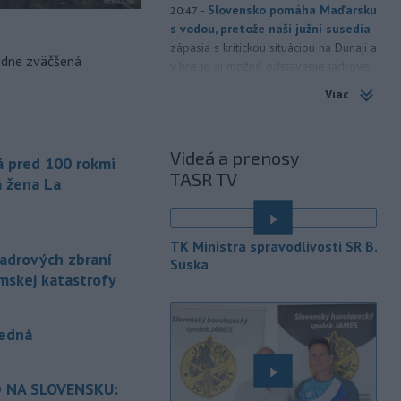
-
Slovensko pomáha Maďarsku
20:47
s vodou, pretože naši južní susedia
zápasia s kritickou situáciou na Dunaji a
odne zväčšená
v hre je aj možné odstavenie jadrovej
elektrárne.
Viac
-
Litovská pohraničná stráž
20:17
objavila ďalší podzemný tunel,
Videá a prenosy
ktorý mal
slúžiť na nelegálne
á pred 100 rokmi
prevádzanie migrantov z Bieloruska
TASR TV
á žena La
na územie tohto členského štátu
Európskej únie.
-
Ruská dezinformačná
TK Ministra spravodlivosti SR B.
20:08
jadrových zbraní
Suska
kampaň sa vo Francúzsku zamerala
imskej katastrofy
na ďalšieho
kandidáta, bývalého
centristického premiéra Attala. Ako
informovala agentúra AFP, odhalil ju
vedná
vládny úrad Viginum a s „vysokou
mierou istoty“ pripísal proruskej
dezinformačnej sieti s názvom
 NA SLOVENSKU:
Matrioška.