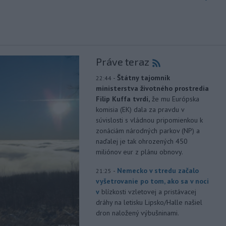
Práve teraz
-
Štátny tajomník
22:44
ministerstva životného prostredia
Filip Kuffa tvrdí,
že mu Európska
komisia (EK) dala za pravdu v
súvislosti s vládnou pripomienkou k
zonáciám národných parkov (NP) a
naďalej je tak ohrozených 450
miliónov eur z plánu obnovy.
-
Nemecko v stredu začalo
21:25
vyšetrovanie po tom, ako sa v noci
v
blízkosti vzletovej a pristávacej
dráhy na letisku Lipsko/Halle našiel
dron naložený výbušninami.