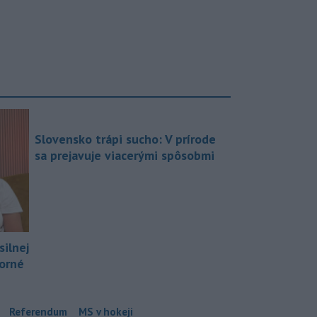
Slovensko trápi sucho: V prírode
sa prejavuje viacerými spôsobmi
silnej
borné
Referendum
MS v hokeji