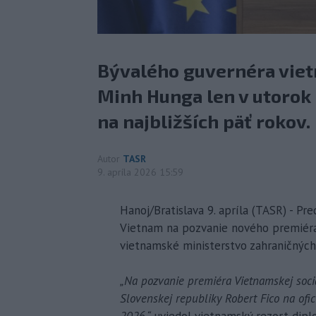
Bývalého guvernéra viet
Minh Hunga len v utorok 
na najbližších päť rokov.
Autor
TASR
9. apríla 2026 15:59
Hanoj/Bratislava 9. apríla (TASR) - Pr
Vietnam na pozvanie nového premiéra
vietnamské ministerstvo zahraničných 
„Na pozvanie premiéra Vietnamskej socia
Slovenskej republiky Robert Fico na ofi
2026,“
uviedol vietnamský rezort diplom