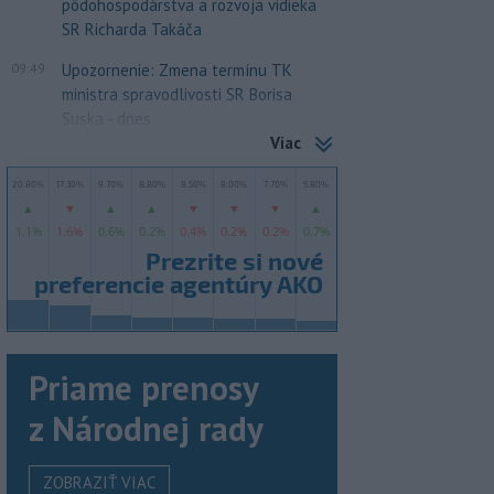
pôdohospodárstva a rozvoja vidieka
SR Richarda Takáča
09:49
Upozornenie: Zmena termínu TK
ministra spravodlivosti SR Borisa
Suska - dnes
Viac
Priame prenosy
z Národnej rady
ZOBRAZIŤ VIAC