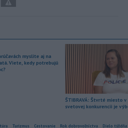
orúčavách myslite aj na
atá. Viete, kedy potrebujú
c?
ŠTIBRAVÁ: Štvrté miesto v 
svetovej konkurencii je vý
túra
Turizmus
Cestovanie
Rok dobrovoľníctva
Dielo týždňa