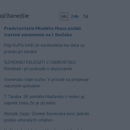
ajčítanejšie
6h
24h
7d
Predstavitelia Mladého Hlasu podali
trestné oznámenie na I. Korčoka
Filip Kuffa tvrdí, že eurokomisia mu dala za
pravdu pri zonácii
SLOVENSKÍ POLICAJTI V CHORVÁTSKU:
Pomáhali i pri podvode s ubytovaním
Slovensko trápi sucho: V prírode sa prejavuje
viacerými spôsobmi
T. Taraba: SR pomáha Maďarsku s vodou aj
napriek tomu, že je jej málo
Historik Zajac: Územie Slovenska bolo jadrom
poľsko-uhorských vzťahov