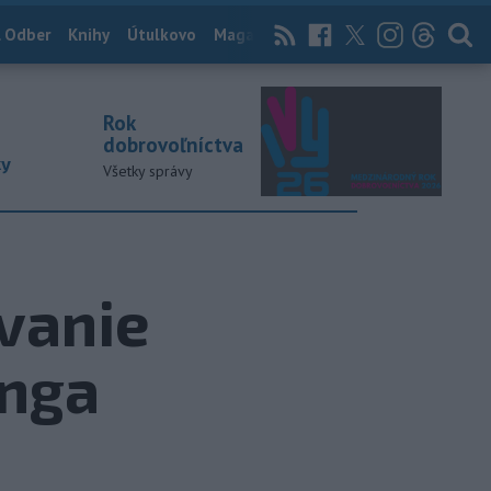
 Odber
Knihy
Útulkovo
Magazín
News Now
Archív
TASR
Rok
dobrovoľníctva
ky
Všetky správy
zvanie
unga