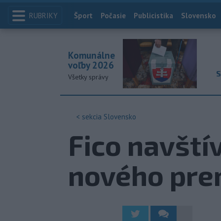
RUBRIKY
Index
Šport
Počasie
Publicistika
Slovensko
Komunálne
voľby 2026
S
Všetky správy
< sekcia
Slovensko
Fico navští
nového pre