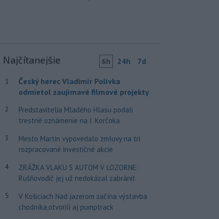
Najčítanejšie
6h
24h
7d
Český herec Vladimír Polívka
1
odmietol zaujímavé filmové projekty
2
Predstavitelia Mladého Hlasu podali
trestné oznámenie na I. Korčoka
3
Mesto Martin vypovedalo zmluvy na tri
rozpracované investičné akcie
4
ZRÁŽKA VLAKU S AUTOM V LOZORNE:
Rušňovodič jej už nedokázal zabrániť
5
V Košiciach Nad jazerom začína výstavba
chodníka,otvorili aj pumptrack