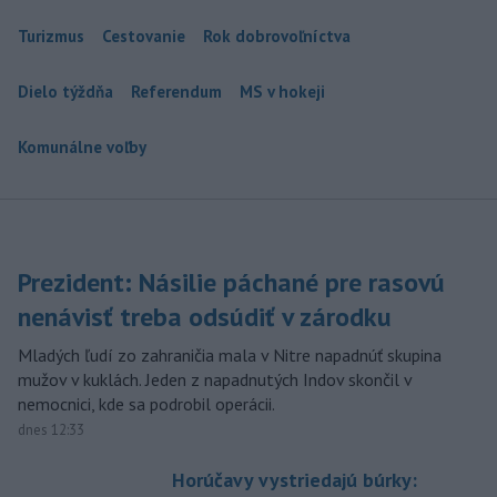
Turizmus
Cestovanie
Rok dobrovoľníctva
Dielo týždňa
Referendum
MS v hokeji
Komunálne voľby
Prezident: Násilie páchané pre rasovú
nenávisť treba odsúdiť v zárodku
Mladých ľudí zo zahraničia mala v Nitre napadnúť skupina
mužov v kuklách. Jeden z napadnutých Indov skončil v
nemocnici, kde sa podrobil operácii.
dnes 12:33
Horúčavy vystriedajú búrky: