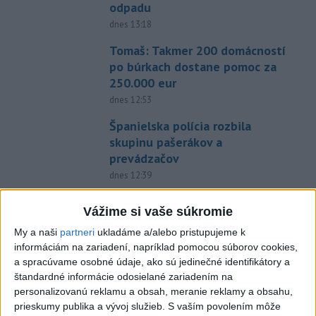
odpadu
dnes 13:18
Tomaš: Takmer 200 domácností
po búrkach dostane pomoc za
250.000 eur
dnes 12:53
Španielska polícia rozbila
skupinu pašerákov a
prevádzačov
dnes 12:39
Forsterovú čaká v Birminghame
Vážime si vaše súkromie
opäť dvojboj, Volka piate ME
My a naši
partneri
ukladáme a/alebo pristupujeme k
dnes 11:43
informáciám na zariadení, napríklad pomocou súborov cookies,
a spracúvame osobné údaje, ako sú jedinečné identifikátory a
O Haraslína má záujem
štandardné informácie odosielané zariadením na
saudskoarabský Al-Fateh
personalizovanú reklamu a obsah, meranie reklamy a obsahu,
dnes 10:44
prieskumy publika a vývoj služieb.
S vaším povolením môže