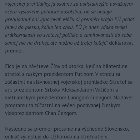
vojenskej prehliadky, ja osobne za podstatnejšie považujem
včera vyslovené politické posolstvá. Tie sa nedajú
prehliadnuť ani ignorovať. Môžu si premiéri krajín EÚ pchať
hlavy do piesku, koľko len chcú. EÚ je dnes vďaka svojej
krátkozrakosti vo svetovej politike a zamilovanosti do seba
samej nie na druhej, ale možno už tretej koľaji,“
deklaroval
premiér.
Fico je na návšteve Číny od utorka, keď sa bilaterálne
stretol s ruským prezidentom Putinom. V stredu sa
zúčastnil na slávnostnej vojenskej prehliadke. Stretol sa
aj s prezidentom Srbska Aleksandarom Vučičom a
vietnamským prezidentom Luongom Cuongom. Na záver
programu sa zúčastní na večeri podávanej čínskym
viceprezidentom Chan Čengom.
Následne sa premiér presunie na východné Slovensko,
odkiaľ vycestuje do Užhorodu na stretnutie s