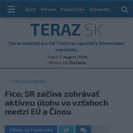
Index
Šport
Počasie
Publicistika
Slovensko
Zahranič
TERAZ
.SK
Spravodajský portál Tlačovej agentúry Slovenskej
republiky
Piatok
7. august 2026
Meniny má
Štefánia
< sekcia
Slovensko
Fico: SR začína zohrávať
aktívnu úlohu vo vzťahoch
medzi EÚ a Čínou
Zdieľaj na Facebooku