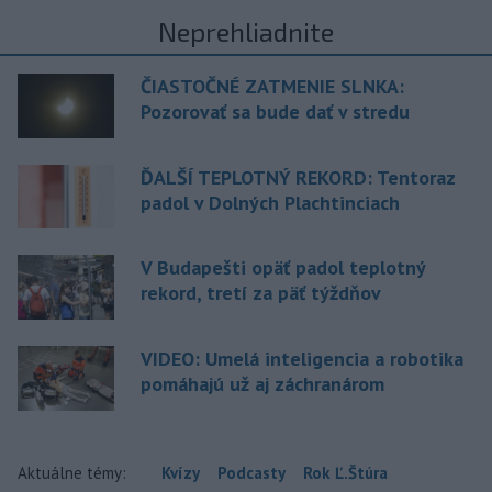
Neprehliadnite
ČIASTOČNÉ ZATMENIE SLNKA:
Pozorovať sa bude dať v stredu
ĎALŠÍ TEPLOTNÝ REKORD: Tentoraz
padol v Dolných Plachtinciach
V Budapešti opäť padol teplotný
rekord, tretí za päť týždňov
VIDEO: Umelá inteligencia a robotika
pomáhajú už aj záchranárom
Aktuálne témy:
Kvízy
Podcasty
Rok Ľ.Štúra