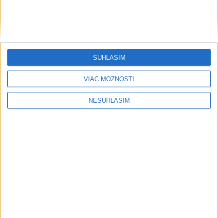
SÚHLASÍM
VIAC MOŽNOSTÍ
NESÚHLASÍM
....