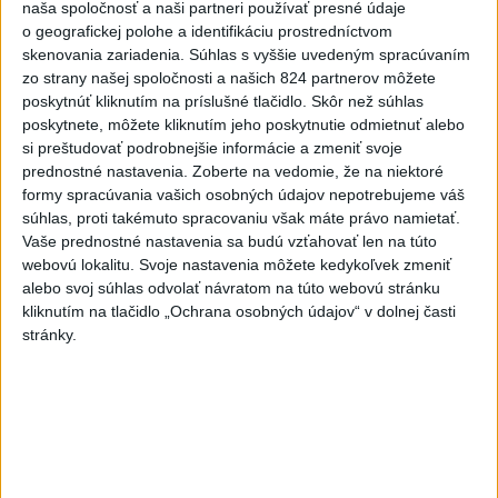
naša spoločnosť a naši partneri používať presné údaje
Práve teraz
o geografickej polohe a identifikáciu prostredníctvom
skenovania zariadenia. Súhlas s vyššie uvedeným spracúvaním
-
Podporu kandidatúre Slovenskej republiky na nestále
12:49
zo strany našej spoločnosti a našich 824 partnerov môžete
členstvo
v Bezpečnostnej rade Organizácie Spojených národov
poskytnúť kliknutím na príslušné tlačidlo. Skôr než súhlas
(OSN) na roky 2028 až 2029 písomne vyjadrilo už 123 zo 193
poskytnete, môžete kliknutím jeho poskytnutie odmietnuť alebo
členských štátov OSN.
si preštudovať podrobnejšie informácie a zmeniť svoje
prednostné nastavenia.
Zoberte na vedomie, že na niektoré
Viac
formy spracúvania vašich osobných údajov nepotrebujeme váš
Videá a prenosy TASR TV
súhlas, proti takémuto spracovaniu však máte právo namietať.
Vaše prednostné nastavenia sa budú vzťahovať len na túto
Deväť Slovákov zabojuje na ME v Paríži
webovú lokalitu. Svoje nastavenia môžete kedykoľvek zmeniť
o čo najlepšie výsledky
alebo svoj súhlas odvolať návratom na túto webovú stránku
kliknutím na tlačidlo „Ochrana osobných údajov“ v dolnej časti
stránky.
Viac
Najčítanejšie
6h
24h
7d
Po streľbe v škole neďaleko Bangkoku
1