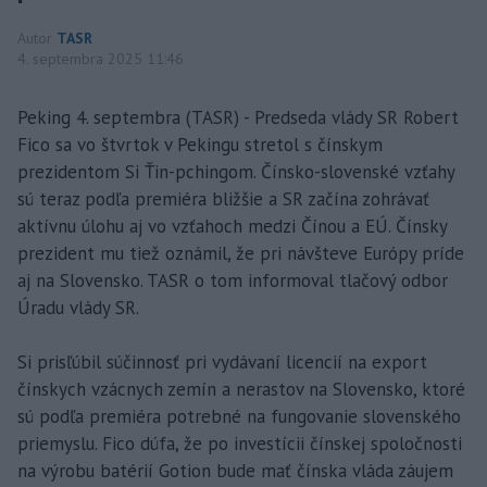
Autor
TASR
4. septembra 2025 11:46
Peking 4. septembra (TASR) - Predseda vlády SR Robert
Fico sa vo štvrtok v Pekingu stretol s čínskym
prezidentom Si Ťin-pchingom. Čínsko-slovenské vzťahy
sú teraz podľa premiéra bližšie a SR začína zohrávať
aktívnu úlohu aj vo vzťahoch medzi Čínou a EÚ. Čínsky
prezident mu tiež oznámil, že pri návšteve Európy príde
aj na Slovensko. TASR o tom informoval tlačový odbor
Úradu vlády SR.
Si prisľúbil súčinnosť pri vydávaní licencií na export
čínskych vzácnych zemín a nerastov na Slovensko, ktoré
sú podľa premiéra potrebné na fungovanie slovenského
priemyslu. Fico dúfa, že po investícii čínskej spoločnosti
na výrobu batérií Gotion bude mať čínska vláda záujem