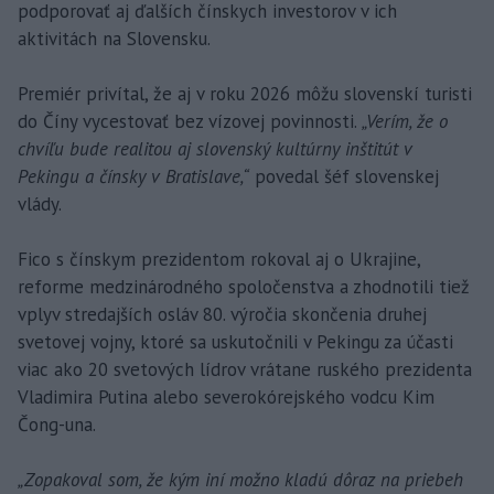
podporovať aj ďalších čínskych investorov v ich
aktivitách na Slovensku.
Premiér privítal, že aj v roku 2026 môžu slovenskí turisti
do Číny vycestovať bez vízovej povinnosti.
„Verím, že o
chvíľu bude realitou aj slovenský kultúrny inštitút v
Pekingu a čínsky v Bratislave,“
povedal šéf slovenskej
vlády.
Fico s čínskym prezidentom rokoval aj o Ukrajine,
reforme medzinárodného spoločenstva a zhodnotili tiež
vplyv stredajších osláv 80. výročia skončenia druhej
svetovej vojny, ktoré sa uskutočnili v Pekingu za účasti
viac ako 20 svetových lídrov vrátane ruského prezidenta
Vladimira Putina alebo severokórejského vodcu Kim
Čong-una.
„Zopakoval som, že kým iní možno kladú dôraz na priebeh