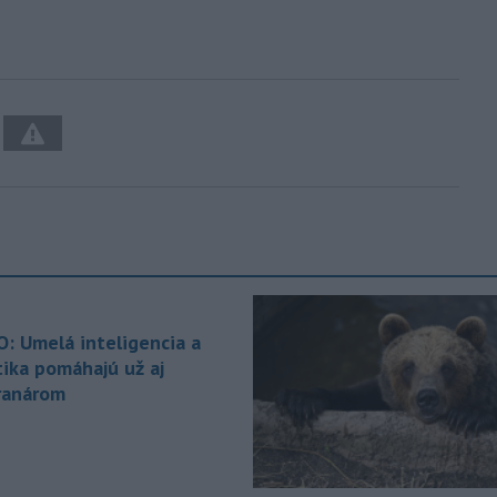
O: Umelá inteligencia a
tika pomáhajú už aj
ranárom