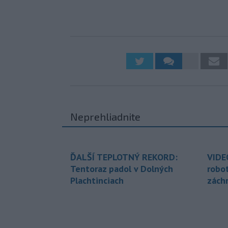
Neprehliadnite
ĎALŠÍ TEPLOTNÝ REKORD:
VIDE
Tentoraz padol v Dolných
robo
Plachtinciach
zách