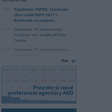
Vyjadrenie: MZVEZ: Slovensko
18:12
chce využiť EXPO 2027 v
Belehrade na podporu...
12:26
Oznámenie: TK ministra práce,
sociálnych vecí a rodiny SR Erika
Tomáša
12:11
Oznámenie: TK ministra investícií
Samuela Migaľa
Viac