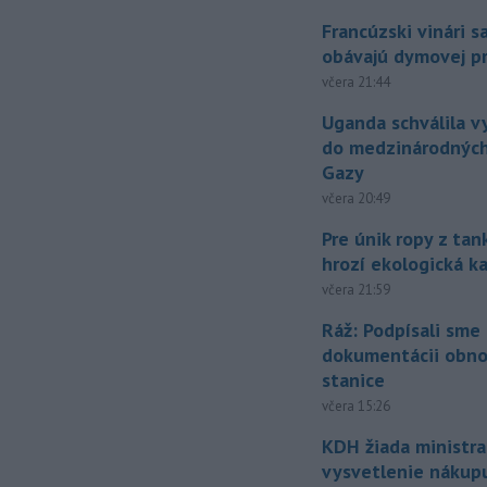
Francúzski vinári s
obávajú dymovej pr
včera 21:44
Uganda schválila v
do medzinárodných
Gazy
včera 20:49
Pre únik ropy z ta
hrozí ekologická k
včera 21:59
Ráž: Podpísali sme
dokumentácii obno
stanice
včera 15:26
KDH žiada ministra
vysvetlenie nákup