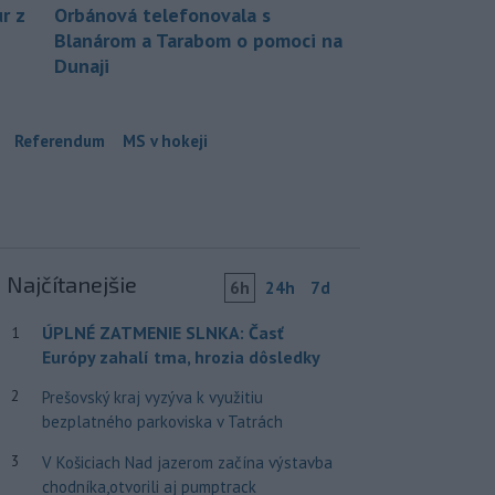
r z
Orbánová telefonovala s
Blanárom a Tarabom o pomoci na
Dunaji
Referendum
MS v hokeji
Najčítanejšie
6h
24h
7d
ÚPLNÉ ZATMENIE SLNKA: Časť
1
Európy zahalí tma, hrozia dôsledky
2
Prešovský kraj vyzýva k využitiu
bezplatného parkoviska v Tatrách
3
V Košiciach Nad jazerom začína výstavba
chodníka,otvorili aj pumptrack