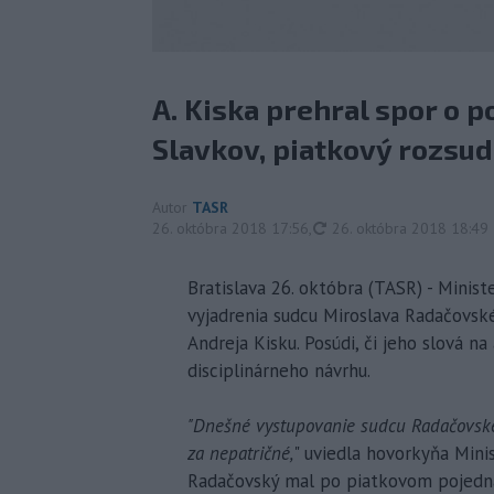
A. Kiska prehral spor o 
Slavkov, piatkový rozsud
Autor
TASR
aktualizované
26. októbra 2018 17:56
,
26. októbra 2018 18:49
Bratislava 26. októbra (TASR) - Minis
vyjadrenia sudcu Miroslava Radačovsk
Andreja Kisku. Posúdi, či jeho slová n
disciplinárneho návrhu.
"Dnešné vystupovanie sudcu Radačovské
za nepatričné,
" uviedla hovorkyňa Mini
Radačovský mal po piatkovom pojedná