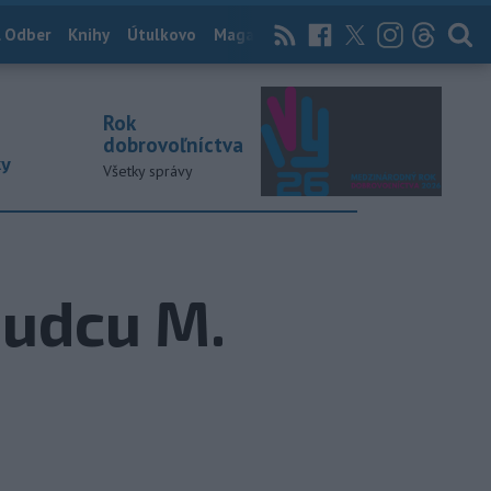
 Odber
Knihy
Útulkovo
Magazín
News Now
Archív
TASR
Rok
dobrovoľníctva
ky
Všetky správy
sudcu M.