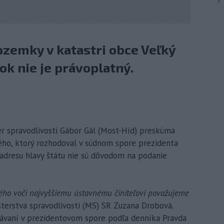
7
pozemky v katastri obce Veľký
ok nie je právoplatný.
ter spravodlivosti Gábor Gál (Most-Híd) preskúma
ého, ktorý rozhodoval v súdnom spore prezidenta
a adresu hlavy štátu nie sú dôvodom na podanie
ho voči najvyššiemu ústavnému činiteľovi považujeme
sterstva spravodlivosti (MS) SR Zuzana Drobová.
vaní v prezidentovom spore podľa denníka Pravda