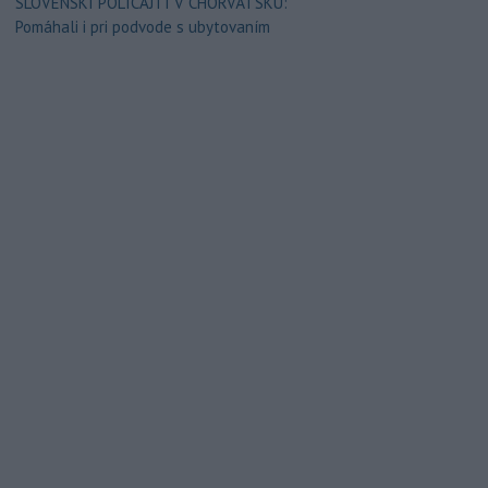
SLOVENSKÍ POLICAJTI V CHORVÁTSKU:
Pomáhali i pri podvode s ubytovaním