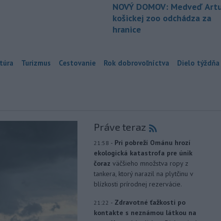
NOVÝ DOMOV: Medveď Artu
košickej zoo odchádza za
hranice
túra
Turizmus
Cestovanie
Rok dobrovoľníctva
Dielo týždňa
Práve teraz
-
Pri pobreží Ománu hrozí
21:58
ekologická katastrofa pre únik
čoraz
väčšieho množstva ropy z
tankera, ktorý narazil na plytčinu v
blízkosti prírodnej rezervácie.
-
Zdravotné ťažkosti po
21:22
kontakte s neznámou látkou na