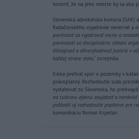
hovoriť, že na jeho mieste by sa ako p
Slovenská advokátska komora (SAK) av
Radačovského vyjadrenie nevecné a os
povinnosť sa vyjadrovať vecne a neosob
povinnosti sú disciplinárne stíhaní org
dôstojnosť a dôveryhodnosť justície v oči
každej strane stola,
" ozrejmila.
Kiska prehral spor o pozemky v katast
právoplatný. Rozhodnutie súdu prezide
vysťahovať zo Slovenska, ho prekvapili.
na sudcovu zjavnú zaujatosť a nenávisť 
poškodil aj rozhodnutie pozitívne pre r
komunikáciu Roman Krpelan.