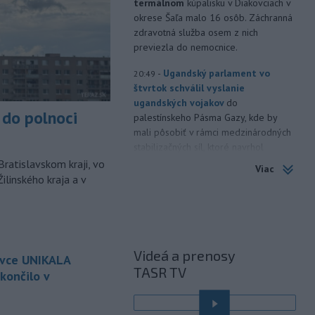
termálnom
kúpalisku v Diakovciach v
okrese Šaľa malo 16 osôb. Záchranná
zdravotná služba osem z nich
previezla do nemocnice.
-
Ugandský parlament vo
20:49
štvrtok schválil vyslanie
ugandských vojakov
do
do polnoci
palestínskeho Pásma Gazy, kde by
mali pôsobiť v rámci medzinárodných
stabilizačných síl, ktoré navrhol
americký prezident Donald Trump.
Bratislavskom kraji, vo
Viac
ilinského kraja a v
-
Anglická futbalová asociácia
20:07
(FA) stiahla svoju podporu
prezidentovi
Medzinárodnej
futbalovej federácie (FIFA) Giannimu
Infantinovi, ktorý je pod paľbou kritiky
Videá a prenosy
ovce UNIKALA
po jeho neúspešnom pláne.
TASR TV
končilo v
-
Vo štvrtok do polnoci treba
18:54
najmä na západe a severozápade
é