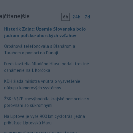
ajčítanejšie
6h
24h
7d
Historik Zajac: Územie Slovenska bolo
jadrom poľsko-uhorských vzťahov
Orbánová telefonovala s Blanárom a
Tarabom o pomoci na Dunaji
Predstavitelia Mladého Hlasu podali trestné
oznámenie na I. Korčoka
KDH žiada ministra vnútra o vysvetlenie
nákupu kamerových systémov
ŽSK: VšZP znevýhodnila krajské nemocnice v
porovnaní so súkromnými
Na Liptove je vyše 900 km cyklotrás, jedna
približuje Liptovskú Maru