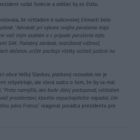
rezident vzdal funkcie a odišiel by zo štátu.
izovala, že vzhľadom k sudcovskej činnosti bolo
obné. "
Advokáti pri výkone svojho povolania majú
ne voči iným osobám a v prípade porušenia tejto
ánmi SAK. Podobný záväzok, neznižovať vážnosť,
ach občanov, určite pociťujú všetky súčasti justície na
ri obce Veľký Slavkov, piatkový rozsudok nie je
nt rešpektuje, ale slová sudcu o tom, že by sa mal
 "
Preto rozmýšľa, ako bude ďalej postupovať, vzhľadom
voči prezidentovi, ktorého nepochopiteľne napadol, čím
odinu pána Franca,"
reagoval poradca prezidenta pre