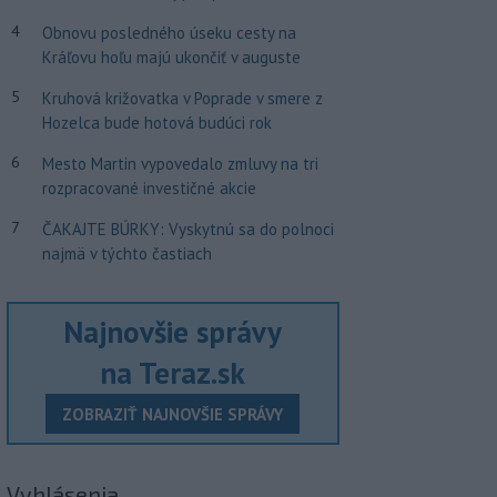
4
Obnovu posledného úseku cesty na
Kráľovu hoľu majú ukončiť v auguste
5
Kruhová križovatka v Poprade v smere z
Hozelca bude hotová budúci rok
6
Mesto Martin vypovedalo zmluvy na tri
rozpracované investičné akcie
7
ČAKAJTE BÚRKY: Vyskytnú sa do polnoci
najmä v týchto častiach
Najnovšie správy
na Teraz.sk
ZOBRAZIŤ NAJNOVŠIE SPRÁVY
Vyhlásenia