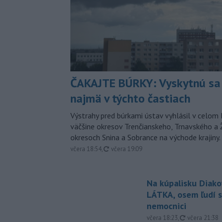
ČAKAJTE BÚRKY: Vyskytnú sa 
najmä v týchto častiach
Výstrahy pred búrkami ústav vyhlásil v celom 
väčšine okresov Trenčianskeho, Trnavského a Ž
okresoch Snina a Sobrance na východe krajiny.
aktualizované
včera 18:54
,
včera 19:09
Na kúpalisku Diak
LÁTKA, osem ľudí s
nemocnici
aktualizovan
včera 18:23
,
včera 21:38