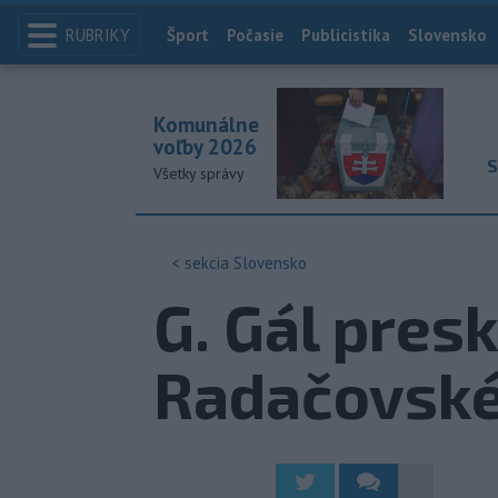
RUBRIKY
Index
Šport
Počasie
Publicistika
Slovensko
Komunálne
voľby 2026
S
Všetky správy
< sekcia
Slovensko
G. Gál pres
Radačovsk