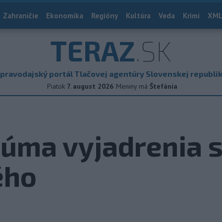
Zahraničie
Ekonomika
Regióny
Kultúra
Veda
Krimi
XML
TERAZ
.SK
pravodajský portál Tlačovej agentúry Slovenskej republi
Piatok
7. august 2026
Meniny má
Štefánia
kúma vyjadrenia 
ého