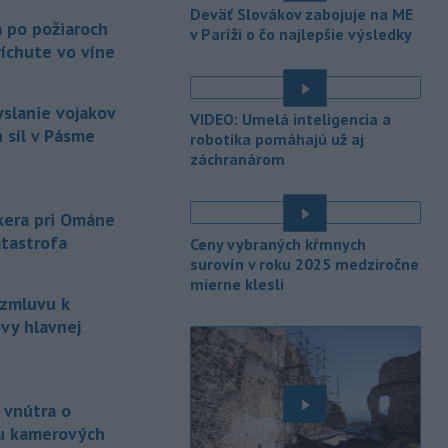
Slovenska počítať s búrkami.
Deväť Slovákov zabojuje na ME
Slovenský hydrometeorologický ústav
a po požiaroch
v Paríži o čo najlepšie výsledky
(SHMÚ) vydal výstrahy prvého stupňa.
íchute vo víne
Platia aj v okresoch Snina a Sobrance.
-
Polícia v súčinnosti s ďalšími
18:19
yslanie vojakov
VIDEO: Umelá inteligencia a
záchrannými zložkami zasahuje
na
 síl v Pásme
robotika pomáhajú už aj
termálnom kúpalisku v Diakovciach.
záchranárom
-
V dunajských prístavoch v
17:36
Bratislave, Komárne a Štúrove v
nkera pri Ománe
prvom
polroku 2026 zaznamenali
atastrofa
Ceny vybraných kŕmnych
spolu 1827 pristátí osobných
surovín v roku 2025 medziročne
kajutových a výletných plavidiel.
mierne klesli
 zmluvu k
-
Republikánmi ovládaný výbor
17:28
amerického Senátu vo
štvrtok
vy hlavnej
označil lekára Anthonyho Fauciho za
osobu brániacu vyšetrovacím
právomociam Kongresu.
 vnútra o
-
Jemenskí povstalci húsíovia
17:14
u kamerových
vo štvrtok pri raketových a