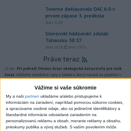
Twente deklasovalo DAC 6:0 v
prvom zápase 3. predkola
dnes 22:03
Slovenskí hádzanári zdolali
Taliansko 38:37
aktualizované
dnes 16:28
,
dnes 19:55
Práve teraz
-
Pri pobreží Ománu hrozí ekologická katastrofa pre únik
21:58
čoraz
väčšieho množstva ropy z tankera, ktorý narazil na plytčinu v
blízkosti prírodnej rezervácie.
Vážime si vaše súkromie
Viac
My a naši
partneri
ukladáme a/alebo pristupujeme k
Videá a prenosy TASR TV
informáciám na zariadení, napríklad pomocou súborov cookies,
a spracúvame osobné údaje, ako sú jedinečné identifikátory a
Deväť Slovákov zabojuje na ME v Paríži
štandardné informácie odosielané zariadením na
o čo najlepšie výsledky
personalizovanú reklamu a obsah, meranie reklamy a obsahu,
prieskumy publika a vývoj služieb.
S vaším povolením môže