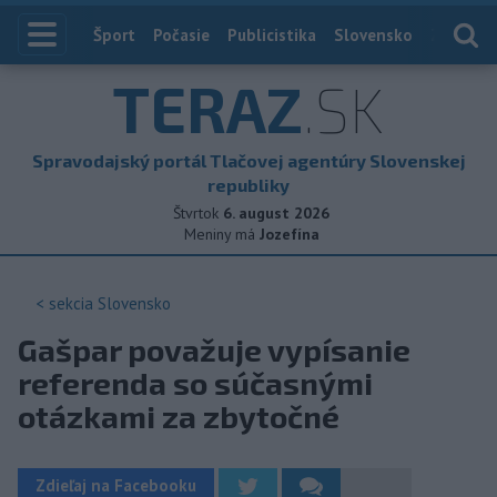
Index
Šport
Počasie
Publicistika
Slovensko
Zahranič
TERAZ
.SK
Spravodajský portál Tlačovej agentúry Slovenskej
republiky
Štvrtok
6. august 2026
Meniny má
Jozefína
< sekcia
Slovensko
Gašpar považuje vypísanie
referenda so súčasnými
otázkami za zbytočné
Zdieľaj na Facebooku