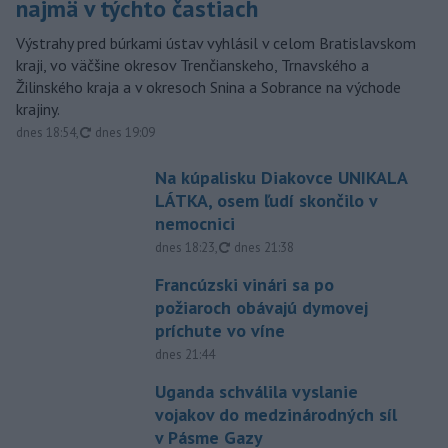
najmä v týchto častiach
Výstrahy pred búrkami ústav vyhlásil v celom Bratislavskom
kraji, vo väčšine okresov Trenčianskeho, Trnavského a
Žilinského kraja a v okresoch Snina a Sobrance na východe
krajiny.
aktualizované
dnes 18:54
,
dnes 19:09
Na kúpalisku Diakovce UNIKALA
LÁTKA, osem ľudí skončilo v
nemocnici
aktualizované
dnes 18:23
,
dnes 21:38
Francúzski vinári sa po
požiaroch obávajú dymovej
príchute vo víne
dnes 21:44
Uganda schválila vyslanie
vojakov do medzinárodných síl
v Pásme Gazy