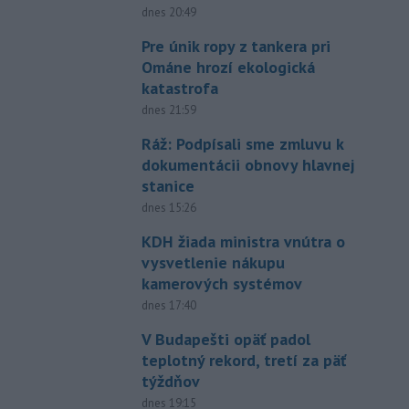
dnes 20:49
Pre únik ropy z tankera pri
Ománe hrozí ekologická
katastrofa
dnes 21:59
Ráž: Podpísali sme zmluvu k
dokumentácii obnovy hlavnej
stanice
dnes 15:26
KDH žiada ministra vnútra o
vysvetlenie nákupu
kamerových systémov
dnes 17:40
V Budapešti opäť padol
teplotný rekord, tretí za päť
týždňov
dnes 19:15