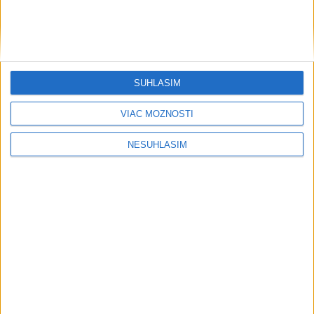
....
SÚHLASÍM
VIAC MOŽNOSTÍ
NESÚHLASÍM
....