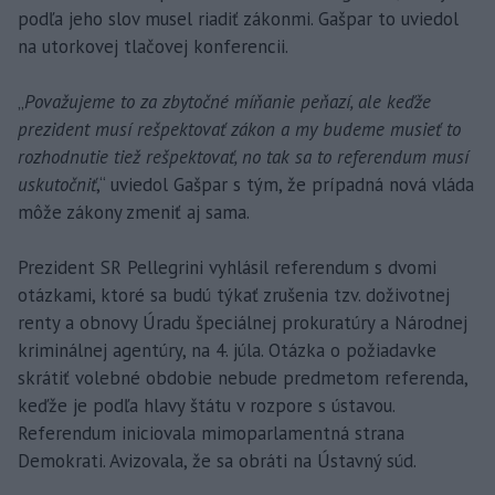
podľa jeho slov musel riadiť zákonmi. Gašpar to uviedol
na utorkovej tlačovej konferencii.
„
Považujeme to za zbytočné míňanie peňazí, ale keďže
prezident musí rešpektovať zákon a my budeme musieť to
rozhodnutie tiež rešpektovať, no tak sa to referendum musí
uskutočniť
,“ uviedol Gašpar s tým, že prípadná nová vláda
môže zákony zmeniť aj sama.
Prezident SR Pellegrini vyhlásil referendum s dvomi
otázkami, ktoré sa budú týkať zrušenia tzv. doživotnej
renty a obnovy Úradu špeciálnej prokuratúry a Národnej
kriminálnej agentúry, na 4. júla. Otázka o požiadavke
skrátiť volebné obdobie nebude predmetom referenda,
keďže je podľa hlavy štátu v rozpore s ústavou.
Referendum iniciovala mimoparlamentná strana
Demokrati. Avizovala, že sa obráti na Ústavný súd.