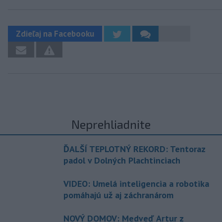
Zdieľaj na Facebooku
Neprehliadnite
ĎALŠÍ TEPLOTNÝ REKORD: Tentoraz
padol v Dolných Plachtinciach
VIDEO: Umelá inteligencia a robotika
pomáhajú už aj záchranárom
NOVÝ DOMOV: Medveď Artur z