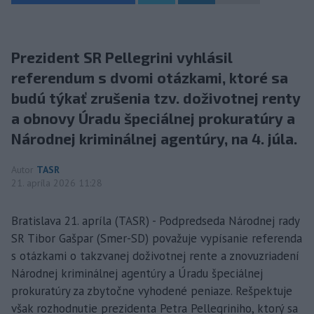
Prezident SR Pellegrini vyhlásil
referendum s dvomi otázkami, ktoré sa
budú týkať zrušenia tzv. doživotnej renty
a obnovy Úradu špeciálnej prokuratúry a
Národnej kriminálnej agentúry, na 4. júla.
Autor
TASR
21. apríla 2026 11:28
Bratislava 21. apríla (TASR) - Podpredseda Národnej rady
SR Tibor Gašpar (Smer-SD) považuje vypísanie referenda
s otázkami o takzvanej doživotnej rente a znovuzriadení
Národnej kriminálnej agentúry a Úradu špeciálnej
prokuratúry za zbytočne vyhodené peniaze. Rešpektuje
však rozhodnutie prezidenta Petra Pellegriniho, ktorý sa