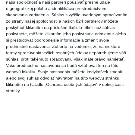
naša spoločnosť a naši partneri používať presné údaje
Viac
o geografickej polohe a identifikáciu prostredníctvom
Najčítanejšie
skenovania zariadenia. Súhlas s vyššie uvedeným spracúvaním
zo strany našej spoločnosti a našich 824 partnerov môžete
6h
24h
7d
poskytnúť kliknutím na príslušné tlačidlo. Skôr než súhlas
poskytnete, môžete kliknutím jeho poskytnutie odmietnuť alebo
ÚPLNÉ ZATMENIE SLNKA: Časť Európy
si preštudovať podrobnejšie informácie a zmeniť svoje
1
prednostné nastavenia.
Zoberte na vedomie, že na niektoré
zahalí tma, hrozia dôsledky
formy spracúvania vašich osobných údajov nepotrebujeme váš
súhlas, proti takémuto spracovaniu však máte právo namietať.
2
Kruhová križovatka v Poprade v smere z Hozelca bude
Vaše prednostné nastavenia sa budú vzťahovať len na túto
hotová budúci rok
webovú lokalitu. Svoje nastavenia môžete kedykoľvek zmeniť
alebo svoj súhlas odvolať návratom na túto webovú stránku
3
V Košiciach Nad jazerom začína výstavba
kliknutím na tlačidlo „Ochrana osobných údajov“ v dolnej časti
chodníka,otvorili aj pumptrack
stránky.
4
Na kúpalisku Diakovce UNIKALA LÁTKA, osem ľudí
skončilo v nemocnici
5
Afganec, ktorý v Mníchove vrazil autom do davu, dostal
TREST