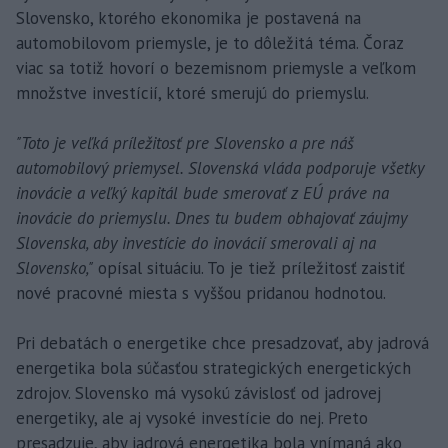
Slovensko, ktorého ekonomika je postavená na
automobilovom priemysle, je to dôležitá téma. Čoraz
viac sa totiž hovorí o bezemisnom priemysle a veľkom
množstve investícií, ktoré smerujú do priemyslu.
"Toto je veľká príležitosť pre Slovensko a pre náš
automobilový priemysel. Slovenská vláda podporuje všetky
inovácie a veľký kapitál bude smerovať z EÚ práve na
inovácie do priemyslu. Dnes tu budem obhajovať záujmy
Slovenska, aby investície do inovácií smerovali aj na
Slovensko,"
opísal situáciu. To je tiež príležitosť zaistiť
nové pracovné miesta s vyššou pridanou hodnotou.
Pri debatách o energetike chce presadzovať, aby jadrová
energetika bola súčasťou strategických energetických
zdrojov. Slovensko má vysokú závislosť od jadrovej
energetiky, ale aj vysoké investície do nej. Preto
presadzuje, aby jadrová energetika bola vnímaná ako