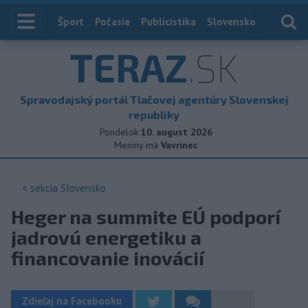
Index
Šport
Počasie
Publicistika
Slovensko
Zahranič
TERAZ
.SK
Spravodajský portál Tlačovej agentúry Slovenskej
republiky
Pondelok
10. august 2026
Meniny má
Vavrinec
< sekcia
Slovensko
Heger na summite EÚ podporí
jadrovú energetiku a
financovanie inovácií
Zdieľaj na Facebooku