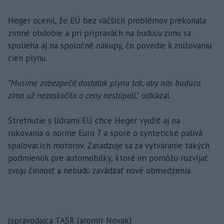
Heger ocenil, že EÚ bez väčších problémov prekonala
zimné obdobie a pri prípravách na budúcu zimu sa
spolieha aj na spoločné nákupy, čo povedie k znižovaniu
cien plynu.
"Musíme zabezpečiť dostatok plynu tak, aby nás budúca
zima už nezaskočila a ceny nestúpali,"
odkázal.
Stretnutie s lídrami EÚ chce Heger využiť aj na
rokovania o norme Euro 7 a spore o syntetické palivá
spaľovacích motorov. Zasadzuje sa za vytváranie takých
podmienok pre automobilky, ktoré im pomôžu rozvíjať
svoju činnosť a nebudú zavádzať nové obmedzenia
(spravodajca TASR Jaromír Novak)