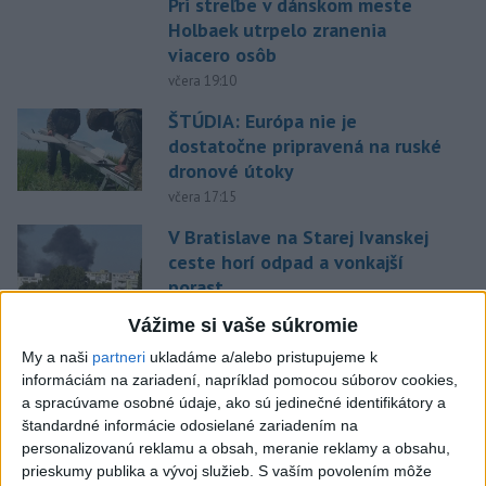
Pri streľbe v dánskom meste
Holbaek utrpelo zranenia
viacero osôb
včera 19:10
ŠTÚDIA: Európa nie je
dostatočne pripravená na ruské
dronové útoky
včera 17:15
V Bratislave na Starej Ivanskej
ceste horí odpad a vonkajší
porast
včera 17:30
Vážime si vaše súkromie
Polícia upozorňuje seniorov na
My a naši
partneri
ukladáme a/alebo pristupujeme k
nekalé praktiky podvodníkov
informáciám na zariadení, napríklad pomocou súborov cookies,
a spracúvame osobné údaje, ako sú jedinečné identifikátory a
včera 19:25
štandardné informácie odosielané zariadením na
personalizovanú reklamu a obsah, meranie reklamy a obsahu,
Viac ako 200 hasičov bojuje s
prieskumy publika a vývoj služieb.
S vaším povolením môže
novým lesným požiarom na