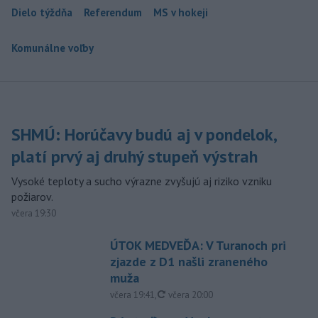
Dielo týždňa
Referendum
MS v hokeji
Komunálne voľby
SHMÚ: Horúčavy budú aj v pondelok,
platí prvý aj druhý stupeň výstrah
Vysoké teploty a sucho výrazne zvyšujú aj riziko vzniku
požiarov.
včera 19:30
ÚTOK MEDVEĎA: V Turanoch pri
zjazde z D1 našli zraneného
muža
aktualizované
včera 19:41
,
včera 20:00