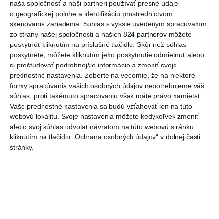
naša spoločnosť a naši partneri používať presné údaje
juhu Francúzska
o geografickej polohe a identifikáciu prostredníctvom
včera 19:29
skenovania zariadenia. Súhlas s vyššie uvedeným spracúvaním
zo strany našej spoločnosti a našich 824 partnerov môžete
Požiar na juhozápade
poskytnúť kliknutím na príslušné tlačidlo. Skôr než súhlas
Španielska je naďalej
poskytnete, môžete kliknutím jeho poskytnutie odmietnuť alebo
aktívny.Evakuovali 470 ľudí
si preštudovať podrobnejšie informácie a zmeniť svoje
včera 16:11
prednostné nastavenia.
Zoberte na vedomie, že na niektoré
formy spracúvania vašich osobných údajov nepotrebujeme váš
Tóth získal na ME do 23 rokov
súhlas, proti takémuto spracovaniu však máte právo namietať.
striebro v trape
Vaše prednostné nastavenia sa budú vzťahovať len na túto
aktualizované
včera 21:22
,
včera 21:45
webovú lokalitu. Svoje nastavenia môžete kedykoľvek zmeniť
alebo svoj súhlas odvolať návratom na túto webovú stránku
PREKVAPENIE POD DUBŇOM:
kliknutím na tlačidlo „Ochrana osobných údajov“ v dolnej časti
Skalica vezie zo Žiliny všetky
stránky.
body
aktualizované
včera 19:00
,
včera 20:10
Práve teraz
-
Podvečer našli pri zjazde z diaľnice D1 na Turany
19:50
zraneného
42-ročného muža. Charakter zranení nasvedčuje