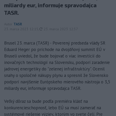
miliardy eur, informuje spravodajca
TASR.
Autor
TASR
aktualizované
23. marca 2023 12:15
,
23. marca 2023 12:37
Brusel 23. marca (TASR) - Poverený predseda vlády SR
Eduard Heger po príchode na dvojdňový summit EÚ v
Bruseli uviedol, že bude bojovať o viac investícií do
inovačných technológií na Slovensku, podporí zaradenie
jadrovej energetiky do "zelenej infraštruktúry". Ocenil
snahy o spoločné nákupy plynu a spresnil že Slovensko
podporí navýšenie Európskeho mierového nástroja o 3,5
miliardy eur, informuje spravodajca TASR.
Veľký dôraz sa bude podľa premiéra klásť na
konkurencieschopnosť, lebo EÚ sa musí zamerať na
systémové riešenie výziev, ktorým vo svete čelí. Pre