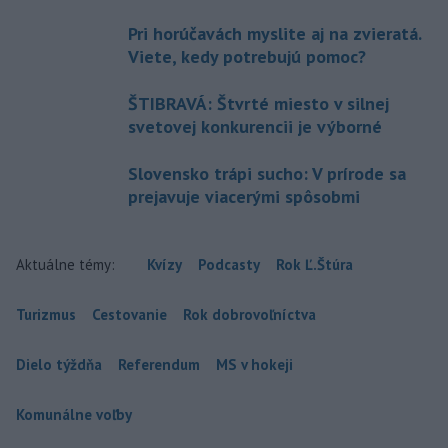
Pri horúčavách myslite aj na zvieratá.
Viete, kedy potrebujú pomoc?
ŠTIBRAVÁ: Štvrté miesto v silnej
svetovej konkurencii je výborné
Slovensko trápi sucho: V prírode sa
prejavuje viacerými spôsobmi
Aktuálne témy:
Kvízy
Podcasty
Rok Ľ.Štúra
Turizmus
Cestovanie
Rok dobrovoľníctva
Dielo týždňa
Referendum
MS v hokeji
Komunálne voľby