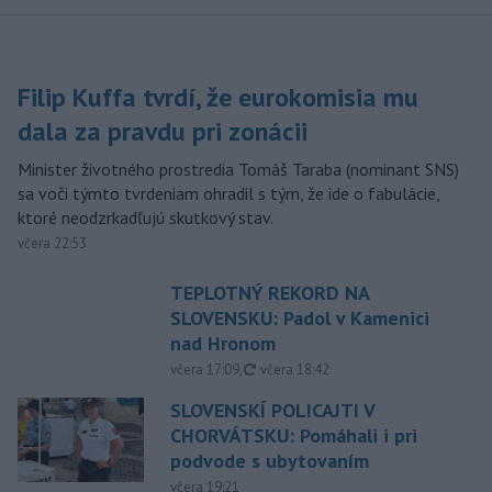
Filip Kuffa tvrdí, že eurokomisia mu
dala za pravdu pri zonácii
Minister životného prostredia Tomáš Taraba (nominant SNS)
sa voči týmto tvrdeniam ohradil s tým, že ide o fabulácie,
ktoré neodzrkadľujú skutkový stav.
včera 22:53
TEPLOTNÝ REKORD NA
SLOVENSKU: Padol v Kamenici
nad Hronom
aktualizované
včera 17:09
,
včera 18:42
SLOVENSKÍ POLICAJTI V
CHORVÁTSKU: Pomáhali i pri
podvode s ubytovaním
včera 19:21