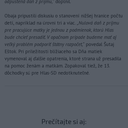
odpustená daň z príjmu,“
doplnil.
Obaja pripustili diskusiu o stanovení nižšej hranice počtu
detí, napríklad na úrovni tri a viac.
„Nulová daň z príjmu
pre pracujúce matky je jednou z podmienok, ktorú Hlas
bude chcieť presadiť. V opačnom prípade budeme mať aj
veľký problém podporiť štátny rozpočet,“
povedal Šutaj
Eštok. Pri príležitosti blížiaceho sa Dňa matiek
vymenoval aj ďalšie opatrenia, ktoré strana už presadila
na pomoc ženám a matkám. Zopakoval tiež, že 13.
dôchodky sú pre Hlas-SD nedotknuteľné.
Prečítajte si aj: