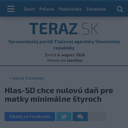
Index
Šport
Počasie
Publicistika
Slovensko
Zahranič
TERAZ
.SK
Spravodajský portál Tlačovej agentúry Slovenskej
republiky
Štvrtok
6. august 2026
Meniny má
Jozefína
< sekcia
Slovensko
Hlas-SD chce nulovú daň pre
matky minimálne štyroch
Zdieľaj na Facebooku