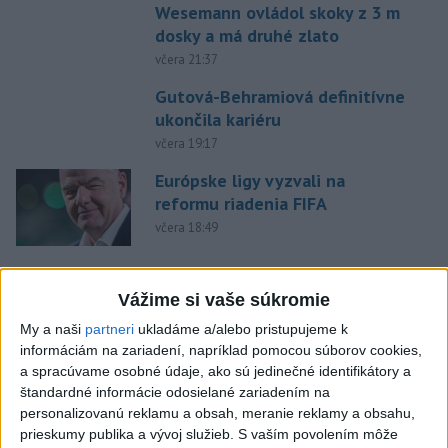
Wesemann ovládol skoky z 3 m
dosky a má druhé zlato
včera 21:37
Gutová-Behramiová definitívne
ukončila kariéru
včera 19:17
Európske ligy vyzvali na
reformu riadenia FIFA
včera 18:49
Práve teraz
Vážime si vaše súkromie
-
Štátny tajomník ministerstva životného prostredia Filip
22:44
Kuffa tvrdí,
že mu Európska komisia (EK) dala za pravdu v súvislosti
My a naši
partneri
ukladáme a/alebo pristupujeme k
s vládnou pripomienkou k zonáciám národných parkov (NP) a naďalej
informáciám na zariadení, napríklad pomocou súborov cookies,
je tak ohrozených 450 miliónov eur z plánu obnovy.
a spracúvame osobné údaje, ako sú jedinečné identifikátory a
štandardné informácie odosielané zariadením na
personalizovanú reklamu a obsah, meranie reklamy a obsahu,
Viac
prieskumy publika a vývoj služieb.
S vaším povolením môže
Videá a prenosy TASR TV