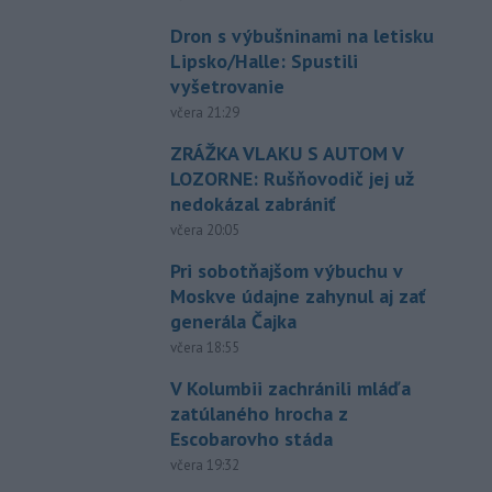
Dron s výbušninami na letisku
Lipsko/Halle: Spustili
vyšetrovanie
včera 21:29
ZRÁŽKA VLAKU S AUTOM V
LOZORNE: Rušňovodič jej už
nedokázal zabrániť
včera 20:05
Pri sobotňajšom výbuchu v
Moskve údajne zahynul aj zať
generála Čajka
včera 18:55
V Kolumbii zachránili mláďa
zatúlaného hrocha z
Escobarovho stáda
včera 19:32