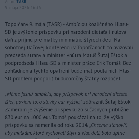
Autor
TASR
9. mája 2026 16:36
Topoľčany 9. mája (TASR) - Ambíciou koaličného Hlasu-
SD je zvýšenie príspevku pri narodení dieťaťa i nulová
daň z príjmu pre matky minimálne štyroch detí. Na
sobotnej tlačovej konferencii v Topoľčanoch to avizovali
predseda strany a minister vnútra Matúš Šutaj Eštok a
podpredseda Hlasu-SD a minister práce Erik Tomáš. Bez
zohľadnenia týchto opatrení bude mať podľa nich Hlas-
SD problém podporiť budúcoročný štátny rozpočet.
„Máme jasnú ambíciu, aby príspevok pri narodení dieťaťa
išiel, poviem to, o stovky eur vyššie,“
zdôraznil Šutaj Eštok.
Zámerom je zvýšenie príspevku zo súčasných približne
830 eur na 1000 eur. Tomáš poukázal na to, že výška
príspevku sa nemenila od roku 2014.
„Chceme stanoviť,
aby matkám, ktoré vychovali štyri a viac detí, bola úplne