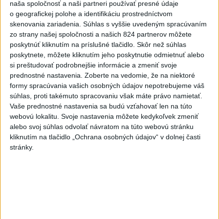
naša spoločnosť a naši partneri používať presné údaje
o geografickej polohe a identifikáciu prostredníctvom
TK Ministra spravodlivosti SR B.
skenovania zariadenia. Súhlas s vyššie uvedeným spracúvaním
Suska
zo strany našej spoločnosti a našich 824 partnerov môžete
poskytnúť kliknutím na príslušné tlačidlo. Skôr než súhlas
poskytnete, môžete kliknutím jeho poskytnutie odmietnuť alebo
Viac
si preštudovať podrobnejšie informácie a zmeniť svoje
Najčítanejšie
prednostné nastavenia.
Zoberte na vedomie, že na niektoré
formy spracúvania vašich osobných údajov nepotrebujeme váš
6h
24h
7d
súhlas, proti takémuto spracovaniu však máte právo namietať.
Vaše prednostné nastavenia sa budú vzťahovať len na túto
Český herec Vladimír Polívka odmietol
1
webovú lokalitu. Svoje nastavenia môžete kedykoľvek zmeniť
zaujímavé filmové projekty
alebo svoj súhlas odvolať návratom na túto webovú stránku
kliknutím na tlačidlo „Ochrana osobných údajov“ v dolnej časti
2
stránky.
Predstavitelia Mladého Hlasu podali trestné oznámenie
na I. Korčoka
3
Mesto Martin vypovedalo zmluvy na tri rozpracované
investičné akcie
4
ZRÁŽKA VLAKU S AUTOM V LOZORNE: Rušňovodič jej