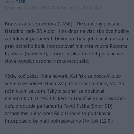
Autor
TASR
aktualizované
5. septembra 2013 19:29
,
5. septembra 2013 20:16
Bratislava 5. septembra (TASR) - Nezaradený poslanec
Národnej rady SR Alojz Hlina dnes na viac ako dve hodiny
zablokoval parlament. Dôvodom bola jeho snaha v rámci
pravidelného bodu interpelovať ministra vnútra Roberta
Kaliňáka (Smer-SD), ktorý si však odmietal poslancove
slová vypočuť osobne v rokovacej sále.
Vždy, keď začal Hlina hovoriť, Kaliňák sa postavil a zo
snemovne odišiel. Hlina vzápätí stíchol a mlčky stál za
rečníckym pultom. Takýto scenár sa opakoval
niekoľkokrát. O 19.00 h, keď sa tradične končí rokovací
deň, predseda parlamentu Pavol Paška (Smer-SD)
zasadnutie pléna prerušil a Hlinovi sa poďakoval.
Interpelácie by mali pokračovať vo štvrtok (12.9.).