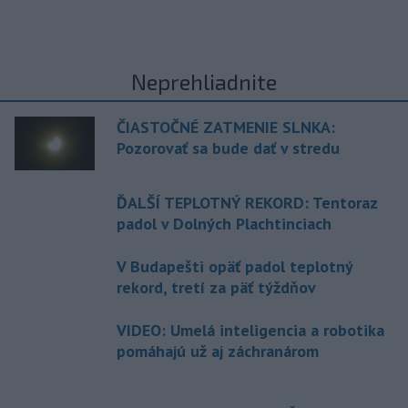
Neprehliadnite
ČIASTOČNÉ ZATMENIE SLNKA:
Pozorovať sa bude dať v stredu
ĎALŠÍ TEPLOTNÝ REKORD: Tentoraz
padol v Dolných Plachtinciach
V Budapešti opäť padol teplotný
rekord, tretí za päť týždňov
VIDEO: Umelá inteligencia a robotika
pomáhajú už aj záchranárom