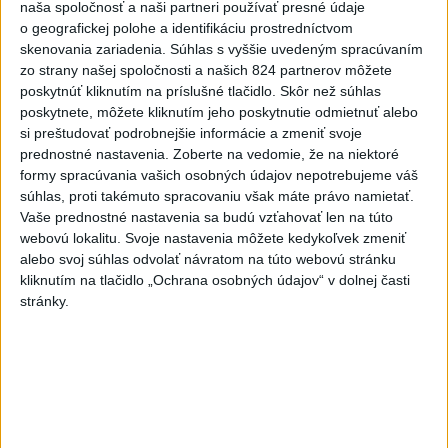
Golden Dome
naša spoločnosť a naši partneri používať presné údaje
o geografickej polohe a identifikáciu prostredníctvom
dnes 7:15
skenovania zariadenia. Súhlas s vyššie uvedeným spracúvaním
Európa sa pripravuje na pokles
zo strany našej spoločnosti a našich 824 partnerov môžete
výroby elektriny počas
poskytnúť kliknutím na príslušné tlačidlo. Skôr než súhlas
poskytnete, môžete kliknutím jeho poskytnutie odmietnuť alebo
zatmenia Slnka
si preštudovať podrobnejšie informácie a zmeniť svoje
dnes 7:08
prednostné nastavenia.
Zoberte na vedomie, že na niektoré
Čína sa chystá na tajfún
formy spracúvania vašich osobných údajov nepotrebujeme váš
súhlas, proti takémuto spracovaniu však máte právo namietať.
Dolphin, zatvára školy a
Vaše prednostné nastavenia sa budú vzťahovať len na túto
turistické atrakcie
webovú lokalitu. Svoje nastavenia môžete kedykoľvek zmeniť
dnes 7:03
alebo svoj súhlas odvolať návratom na túto webovú stránku
kliknutím na tlačidlo „Ochrana osobných údajov“ v dolnej časti
Gymerská štvrtá vo finále na
stránky.
400 m: Nechcela som tomu
veriť
dnes 9:00
Slováci prehrali v semifinále s
USA 2:5, o bronz proti Fínsku
dnes 7:21