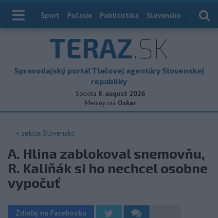
Index
Šport
Počasie
Publicistika
Slovensko
Zahranič
TERAZ
.SK
Spravodajský portál Tlačovej agentúry Slovenskej
republiky
Sobota
8. august 2026
Meniny má
Oskar
< sekcia
Slovensko
A. Hlina zablokoval snemovňu,
R. Kaliňák si ho nechcel osobne
vypočuť
Zdieľaj na Facebooku