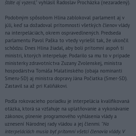
štáte aj vyzerá,"
vyhlásil Radoslav Procházka (nezaradený).
Podobným spôsobom Hlina zablokoval parlament aj v
júli, keď sa dožadoval prítomnosti všetkých členov vlády
na interpeláciách, okrem ospravedlnených. Predseda
parlamentu Pavol Paška to vtedy vyriešil tak, že ukončil
schôdzu. Dnes Hlina žiadal, aby boli prítomní aspoň tí
ministri, ktorých interpeluje. Podarilo sa mu to v prípade
ministerky zdravotníctva Zuzany Zvolenskej, ministra
hospodárstva Tomáša Malatinského (obaja nominanti
Smeru-SD) aj ministra dopravy Jána Počiatka (Smer-SD).
Zastavil sa až pri Kaliňákovi.
Podľa rokovacieho poriadku je interpelácia kvalifikovaná
otázka, ktorá sa vzťahuje na uplatňovanie a vykonávanie
zákonov, plnenie programového vyhlásenia vlády a
uznesení Národnej rady vládou a jej členmi.
"Na
interpeláciách musia byť prítomní všetci členovia vlády. V