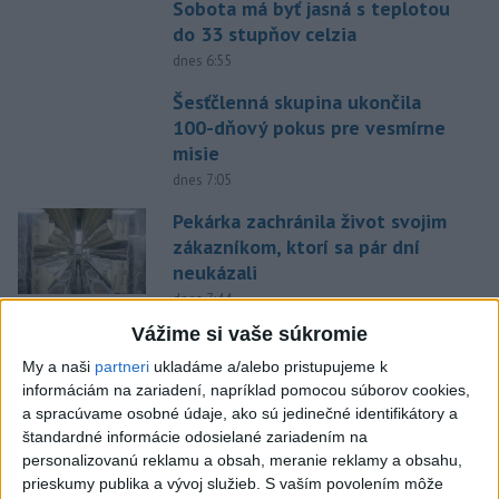
Sobota má byť jasná s teplotou
do 33 stupňov celzia
dnes 6:55
Šesťčlenná skupina ukončila
100-dňový pokus pre vesmírne
misie
dnes 7:05
Pekárka zachránila život svojim
zákazníkom, ktorí sa pár dní
neukázali
dnes 7:44
Vážime si vaše súkromie
V Kyjeve sa ozývali výbuchy, pri
metropole prišli o život traja
My a naši
partneri
ukladáme a/alebo pristupujeme k
ľudia
informáciám na zariadení, napríklad pomocou súborov cookies,
a spracúvame osobné údaje, ako sú jedinečné identifikátory a
dnes 7:17
štandardné informácie odosielané zariadením na
Bloomberg: Pentagón chce
personalizovanú reklamu a obsah, meranie reklamy a obsahu,
urobiť prvé testy systému
prieskumy publika a vývoj služieb.
S vaším povolením môže