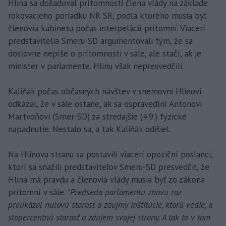
Hlina sa dožadoval prítomnosti člena vlády na základe
rokovacieho poriadku NR SR, podľa ktorého musia byť
členovia kabinetu počas interpelácií prítomní. Viacerí
predstavitelia Smeru-SD argumentovali tým, že sa
doslovne nepíše o prítomnosti v sále, ale stačí, ak je
minister v parlamente. Hlinu však nepresvedčili.
Kaliňák počas občasných návštev v snemovni Hlinovi
odkázal, že v sále ostane, ak sa ospravedlní Antonovi
Martvoňovi (Smer-SD) za stredajšie (4.9.) fyzické
napadnutie. Nestalo sa, a tak Kaliňák odišiel.
Na Hlinovu stranu sa postavili viacerí opoziční poslanci,
ktorí sa snažili predstaviteľov Smeru-SD presvedčiť, že
Hlina má pravdu a členovia vlády musia byť zo zákona
prítomní v sále.
"Predseda parlamentu znovu raz
preukázal nulovú starosť o záujmy inštitúcie, ktorú vedie, a
stopercentnú starosť o záujem svojej strany. A tak to v tom