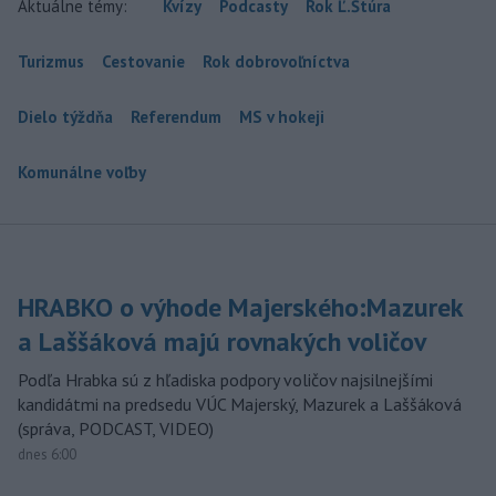
Aktuálne témy:
Kvízy
Podcasty
Rok Ľ.Štúra
Turizmus
Cestovanie
Rok dobrovoľníctva
Dielo týždňa
Referendum
MS v hokeji
Komunálne voľby
HRABKO o výhode Majerského:Mazurek
a Laššáková majú rovnakých voličov
Podľa Hrabka sú z hľadiska podpory voličov najsilnejšími
kandidátmi na predsedu VÚC Majerský, Mazurek a Laššáková
(správa, PODCAST, VIDEO)
dnes 6:00