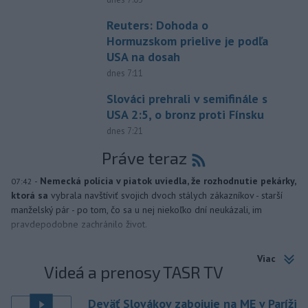
Reuters: Dohoda o
Hormuzskom prielive je podľa
USA na dosah
dnes 7:11
Slováci prehrali v semifinále s
USA 2:5, o bronz proti Fínsku
dnes 7:21
Práve teraz
-
Nemecká polícia v piatok uviedla, že rozhodnutie pekárky,
07:42
ktorá sa
vybrala navštíviť svojich dvoch stálych zákazníkov - starší
manželský pár - po tom, čo sa u nej niekoľko dní neukázali, im
pravdepodobne zachránilo život.
Viac
Videá a prenosy TASR TV
Deväť Slovákov zabojuje na ME v Paríži