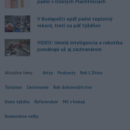
padol v Dolných Plachtinciach
V Budapešti opäť padol teplotný
rekord, tretí za päť týždňov
VIDEO: Umelá inteligencia a robotika
pomáhajú už aj záchranárom
Aktuálne témy:
Kvízy
Podcasty
Rok Ľ.Štúra
Turizmus
Cestovanie
Rok dobrovoľníctva
Dielo týždňa
Referendum
MS v hokeji
Komunálne voľby