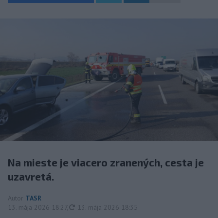
Na mieste je viacero zranených, cesta je
uzavretá.
Autor
TASR
aktualizované
13. mája 2026 18:27
,
13. mája 2026 18:35