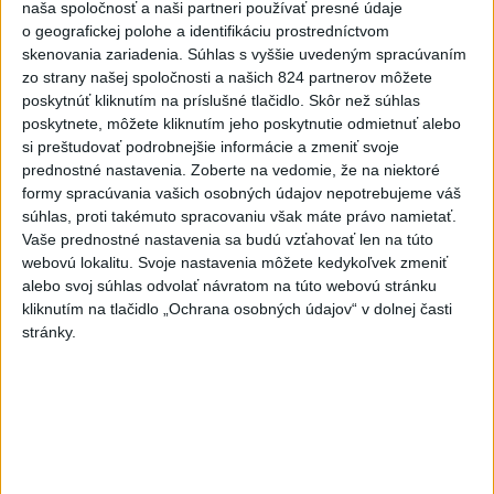
naša spoločnosť a naši partneri používať presné údaje
o geografickej polohe a identifikáciu prostredníctvom
Najnovšie videá
Najsledovanejšie videá
skenovania zariadenia. Súhlas s vyššie uvedeným spracúvaním
zo strany našej spoločnosti a našich 824 partnerov môžete
poskytnúť kliknutím na príslušné tlačidlo. Skôr než súhlas
Kontrolný deň na Spišskom hrade
poskytnete, môžete kliknutím jeho poskytnutie odmietnuť alebo
potvrdil výrazný pokrok...
si preštudovať podrobnejšie informácie a zmeniť svoje
včera 18:09
|
Ministerstvo kultúry SR
|
26
prednostné nastavenia.
Zoberte na vedomie, že na niektoré
zobrazení
formy spracúvania vašich osobných údajov nepotrebujeme váš
⁉️FICO, KDE STE⁉️ČO TIE VAŠE DRÍSTY
súhlas, proti takémuto spracovaniu však máte právo namietať.
O BENZÍNE⁉️VŠETKÝCH...
Vaše prednostné nastavenia sa budú vzťahovať len na túto
webovú lokalitu. Svoje nastavenia môžete kedykoľvek zmeniť
včera 17:02
|
Jakab Július
|
8713
zobrazení
alebo svoj súhlas odvolať návratom na túto webovú stránku
Taraba: Rozvíjame všetky kúty
kliknutím na tlačidlo „Ochrana osobných údajov“ v dolnej časti
Slovenska
stránky.
včera 16:57
|
Taraba Tomáš
|
5448
zobrazení
Najnovšie statusy štátnych inštitúcií
ANI HORÚCE LETNÉ DNI NÁS NEZASTAVIA 🌿
☀️ V areáli Úrad...
ANI HORÚCE LETNÉ DNI NÁS NEZASTAVIA 🌿☀️ V areáli