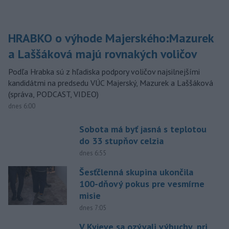
HRABKO o výhode Majerského:Mazurek
a Laššáková majú rovnakých voličov
Podľa Hrabka sú z hľadiska podpory voličov najsilnejšími
kandidátmi na predsedu VÚC Majerský, Mazurek a Laššáková
(správa, PODCAST, VIDEO)
dnes 6:00
Sobota má byť jasná s teplotou
do 33 stupňov celzia
dnes 6:55
Šesťčlenná skupina ukončila
100-dňový pokus pre vesmírne
misie
dnes 7:05
V Kyjeve sa ozývali výbuchy, pri