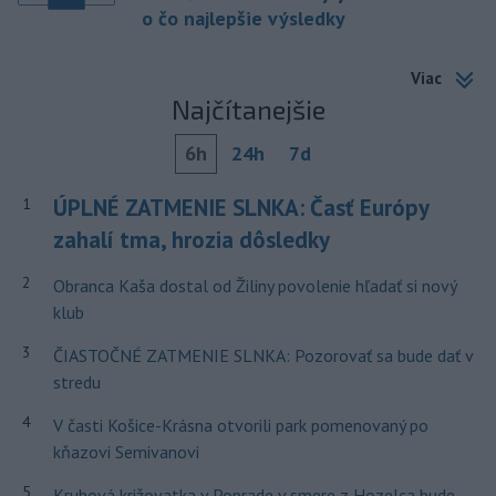
o čo najlepšie výsledky
Viac
Najčítanejšie
6h
24h
7d
ÚPLNÉ ZATMENIE SLNKA: Časť Európy
1
zahalí tma, hrozia dôsledky
2
Obranca Kaša dostal od Žiliny povolenie hľadať si nový
klub
3
ČIASTOČNÉ ZATMENIE SLNKA: Pozorovať sa bude dať v
stredu
4
V časti Košice-Krásna otvorili park pomenovaný po
kňazovi Semivanovi
5
Kruhová križovatka v Poprade v smere z Hozelca bude