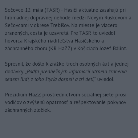
Sečovce 13. mája (TASR) - Hasiči aktuálne zasahujú pri
hromadnej dopravnej nehode medzi Novým Ruskovom a
Sečovcami v okrese Trebišov. Na mieste je viacero
zranených, cesta je uzavretá. Pre TASR to uviedol
hovorca Krajského riaditeľstva Hasičského a
záchranného zboru (KR HaZZ) v Košiciach Jozef Bálint.
Spresnil, že došlo k zrážke troch osobných áut a jednej
dodávky. „
Podľa predbežných informácií utrpelo zranenia
sedem ľudí, z toho štyria dospelí a tri deti
,“ uviedol.
Prezídium HaZZ prostredníctvom sociálnej siete prosí
vodičov o zvýšenú opatrnosť a rešpektovanie pokynov
záchranných zložiek.