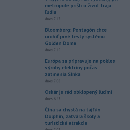
metropole prišli o život traja
ľudia
dnes 7:17
Bloomberg: Pentagón chce
urobiť prvé testy systému
Golden Dome
dnes 7:15
Európa sa pripravuje na pokles
výroby elektriny počas
zatmenia Slnka
dnes 7:08
Oskár je rád obklopený ľuďmi
dnes 6:43
Čína sa chystá na tajfún
Dolphin, zatvára školy a
turistické atrakcie
dnes 7:03