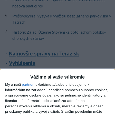
hotová budúci rok
6
Prešovský kraj vyzýva k využitiu bezplatného parkoviska v
Tatrách
7
Historik Zajac: Územie Slovenska bolo jadrom poľsko-
uhorských vzťahov
Najnovšie správy na Teraz.sk
Vyhlásenia
Priame prenosy z Národnej rady SR
Vážime si vaše súkromie
My a naši
partneri
ukladáme a/alebo pristupujeme k
informáciám na zariadení, napríklad pomocou súborov cookies,
Politika na sociálnych sieťach
a spracúvame osobné údaje, ako sú jedinečné identifikátory a
štandardné informácie odosielané zariadením na
personalizovanú reklamu a obsah, meranie reklamy a obsahu,
prieskumy publika a vývoj služieb.
S vaším povolením môže
Zobraziť viac
Info