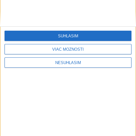
....
SÚHLASÍM
VIAC MOŽNOSTÍ
NESÚHLASÍM
Neprehliadnite