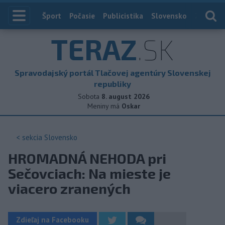
Index
Šport
Počasie
Publicistika
Slovensko
Zahranič
TERAZ
.SK
Spravodajský portál Tlačovej agentúry Slovenskej
republiky
Sobota
8. august 2026
Meniny má
Oskar
< sekcia
Slovensko
HROMADNÁ NEHODA pri
Sečovciach: Na mieste je
viacero zranených
Zdieľaj na Facebooku