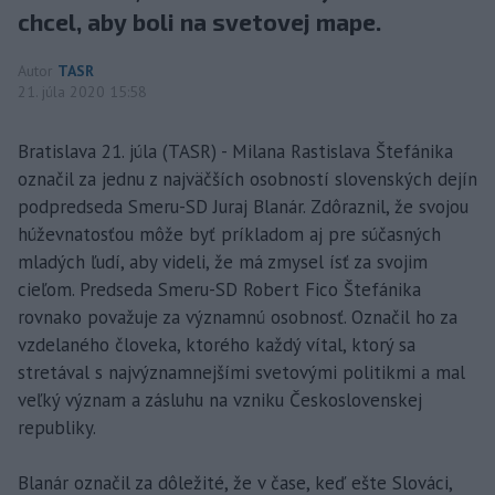
chcel, aby boli na svetovej mape.
Autor
TASR
21. júla 2020 15:58
Bratislava 21. júla (TASR) - Milana Rastislava Štefánika
označil za jednu z najväčších osobností slovenských dejín
podpredseda Smeru-SD Juraj Blanár. Zdôraznil, že svojou
húževnatosťou môže byť príkladom aj pre súčasných
mladých ľudí, aby videli, že má zmysel ísť za svojim
cieľom. Predseda Smeru-SD Robert Fico Štefánika
rovnako považuje za významnú osobnosť. Označil ho za
vzdelaného človeka, ktorého každý vítal, ktorý sa
stretával s najvýznamnejšími svetovými politikmi a mal
veľký význam a zásluhu na vzniku Československej
republiky.
Blanár označil za dôležité, že v čase, keď ešte Slováci,