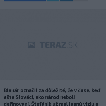
Blanár označil za dôležité, že v čase, keď
ešte Slováci, ako národ neboli
definovaní, Štefánik už mal jasnú víziu a