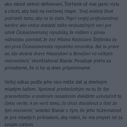
ako národ neboli definovaní, Štefánik už mal jasnú víziu
a chcel, aby boli na svetovej mape.
"Svoj osobný život
podriadil tomu, aby sa to stalo. Popri svojej profesionálnej
kariére ako vedca dokázal toľko neskutočných vecí pre
vznik Československej republiky, že môžem s plnou
vážnosťou povedať, že bez Milana Rastislava Štefánika by
ani prvá Československá republika nevznikla. Bol to práve
on, kto otváral dvere Masarykovi a Benešovi vo veľkých
mocnostiach,"
skonštatoval Blanár. Považuje preto za
prirodzené, že si ho aj dnes pripomíname.
Veľký odkaz podľa jeho slov môže dať aj dnešným
mladým ľuďom.
"Apeloval predovšetkým na to, že iba
pracovitosťou a osobným nasadením dokážete uskutočniť to,
čomu veríte. A on veril tomu, čo chcel dosiahnuť a išiel za
tým neúnavne,"
uviedol Blanár s tým, že jeho húževnatosť
je pre mladých príkladom, aby videli, že má zmysel ísť za
svojim cieľom.