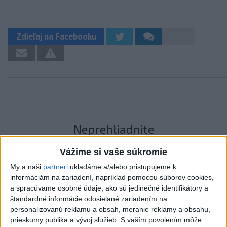
Zdieľaj na Facebooku
Neprehliadnite
Vážime si vaše súkromie
ČIASTOČNÉ ZATMENIE SLNKA:
Pozorovať sa bude dať v stredu
My a naši
partneri
ukladáme a/alebo pristupujeme k
informáciám na zariadení, napríklad pomocou súborov cookies,
a spracúvame osobné údaje, ako sú jedinečné identifikátory a
ĎALŠÍ TEPLOTNÝ REKORD: Tentoraz
štandardné informácie odosielané zariadením na
padol v Dolných Plachtinciach
personalizovanú reklamu a obsah, meranie reklamy a obsahu,
prieskumy publika a vývoj služieb.
S vaším povolením môže