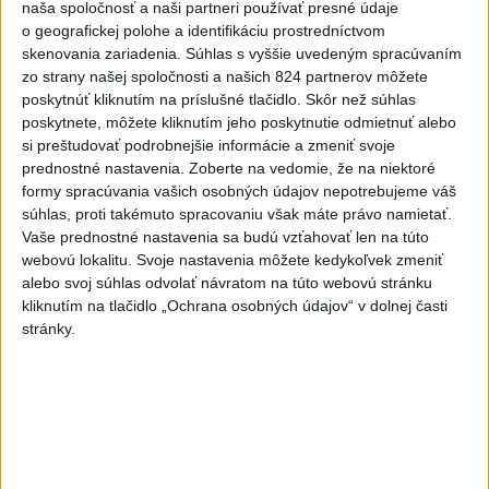
naša spoločnosť a naši partneri používať presné údaje
V Budapešti opäť padol teplotný
o geografickej polohe a identifikáciu prostredníctvom
rekord, tretí za päť týždňov
skenovania zariadenia. Súhlas s vyššie uvedeným spracúvaním
zo strany našej spoločnosti a našich 824 partnerov môžete
VIDEO: Umelá inteligencia a robotika
poskytnúť kliknutím na príslušné tlačidlo. Skôr než súhlas
pomáhajú už aj záchranárom
poskytnete, môžete kliknutím jeho poskytnutie odmietnuť alebo
si preštudovať podrobnejšie informácie a zmeniť svoje
prednostné nastavenia.
Zoberte na vedomie, že na niektoré
formy spracúvania vašich osobných údajov nepotrebujeme váš
Aktuálne témy:
Kvízy
Podcasty
Rok Ľ.Štúra
súhlas, proti takémuto spracovaniu však máte právo namietať.
Vaše prednostné nastavenia sa budú vzťahovať len na túto
Turizmus
Cestovanie
Rok dobrovoľníctva
webovú lokalitu. Svoje nastavenia môžete kedykoľvek zmeniť
alebo svoj súhlas odvolať návratom na túto webovú stránku
kliknutím na tlačidlo „Ochrana osobných údajov“ v dolnej časti
Dielo týždňa
Referendum
MS v hokeji
stránky.
Komunálne voľby