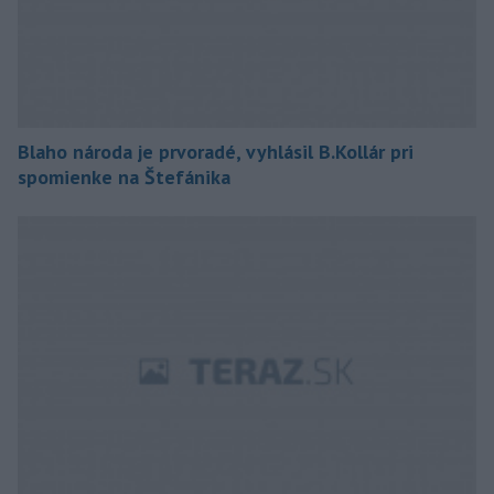
Blaho národa je prvoradé, vyhlásil B.Kollár pri
spomienke na Štefánika