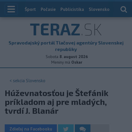
Index
Šport
Počasie
Publicistika
Slovensko
Zahranič
TERAZ
.SK
Spravodajský portál Tlačovej agentúry Slovenskej
republiky
Sobota
8. august 2026
Meniny má
Oskar
< sekcia
Slovensko
Húževnatosťou je Štefánik
príkladom aj pre mladých,
tvrdí J. Blanár
Zdieľaj na Facebooku