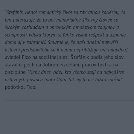
"Štefánik viedol romantický život so závratnou kariérou, čo
len potvrdzuje, že to bol mimoriadne šikovný človek so
širokým rozhľadom a obrovským množstvom záujmov a
schopností, vďaka ktorým si ľahko získal rešpekt a uznanie
doma aj v zahraničí. Smutné je, že naši dnešní najvyšší
ústavní predstavitelia sa k nemu nepribližujú ani náhodou,"
uviedol Fico na sociálnej sieti. Štefánik podľa jeho slov
staval úspech na dobrom vzdelaní, pracovitosti a na
disciplíne.
"Keby dnes videl, kto všetko stojí na najvyšších
ústavných postoch tohto štátu, tak by to asi ťažko znášal,"
podotkol Fico.