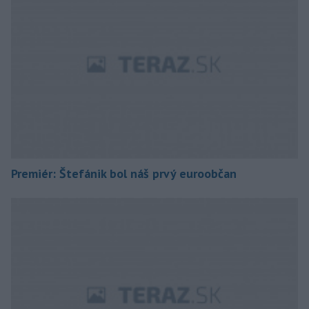
Premiér: Štefánik bol náš prvý euroobčan