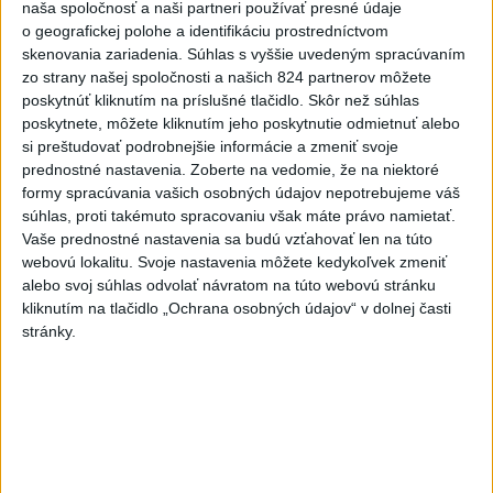
naša spoločnosť a naši partneri používať presné údaje
o geografickej polohe a identifikáciu prostredníctvom
POKUS O VRAŽDU: Polícia
skenovania zariadenia. Súhlas s vyššie uvedeným spracúvaním
obvinila mladíkov, ktorí
zo strany našej spoločnosti a našich 824 partnerov môžete
zaútočili na taxikára
poskytnúť kliknutím na príslušné tlačidlo. Skôr než súhlas
dnes 11:40
poskytnete, môžete kliknutím jeho poskytnutie odmietnuť alebo
si preštudovať podrobnejšie informácie a zmeniť svoje
NEBEZPEČNÁ POTÝČKA: Po
prednostné nastavenia.
Zoberte na vedomie, že na niektoré
bodnutí neznámym predmetom
formy spracúvania vašich osobných údajov nepotrebujeme váš
skončil v nemocnici
súhlas, proti takémuto spracovaniu však máte právo namietať.
dnes 12:10
Vaše prednostné nastavenia sa budú vzťahovať len na túto
webovú lokalitu. Svoje nastavenia môžete kedykoľvek zmeniť
Dobrindt: Nemecko čelí každý
alebo svoj súhlas odvolať návratom na túto webovú stránku
deň útokom v hybridnej vojne
kliknutím na tlačidlo „Ochrana osobných údajov“ v dolnej časti
dnes 14:30
stránky.
Slováci prehrali duel o bronz,
Štolc: Hodnotí sa to ťažko
dnes 10:18
Práve teraz