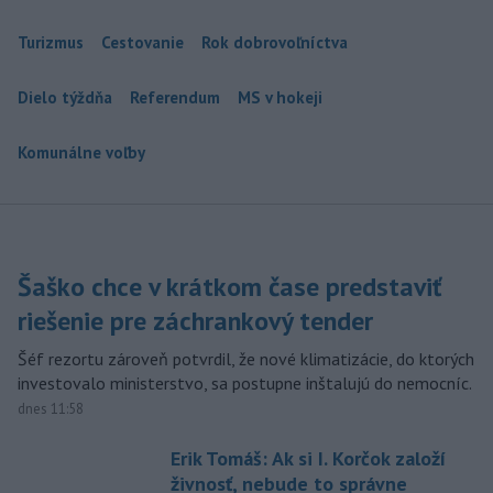
Turizmus
Cestovanie
Rok dobrovoľníctva
Dielo týždňa
Referendum
MS v hokeji
Komunálne voľby
Šaško chce v krátkom čase predstaviť
riešenie pre záchrankový tender
Šéf rezortu zároveň potvrdil, že nové klimatizácie, do ktorých
investovalo ministerstvo, sa postupne inštalujú do nemocníc.
dnes 11:58
Erik Tomáš: Ak si I. Korčok založí
živnosť, nebude to správne