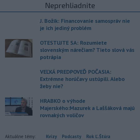
Neprehliadnite
J. Božik: Financovanie samospráv nie
je ich jediný problém
OTESTUJTE SA: Rozumiete
slovenským nárečiam? Tieto slová vás
potrápia
VEĽKÁ PREDPOVEĎ POČASIA:
Extrémne horúčavy ustúpili. Alebo
žeby nie?
HRABKO o výhode
Majerského:Mazurek a Laššáková majú
rovnakých voličov
Aktuálne témy:
Kvízy
Podcasty
Rok Ľ.Štúra