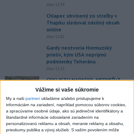
dnes 13:59
Chlapec obvinený zo streľby v
Thajsku sledoval násilný obsah
online
dnes 12:01
Gardy neotvoria Hormuzský
prieliv, kým USA neprijmú
podmienky Teheránu
dnes 12:25
CYKLISTU NAPADOL MEDVEĎ:Z
Valčianskej doliny ho previezli
Vážime si vaše súkromie
do nemocnice
My a naši
partneri
ukladáme a/alebo pristupujeme k
aktualizované
dnes 12:59
,
dnes 13:41
informáciám na zariadení, napríklad pomocou súborov cookies,
TAXIKÁR POD VPLYVOM
a spracúvame osobné údaje, ako sú jedinečné identifikátory a
štandardné informácie odosielané zariadením na
DROG:Na festivale Lovestream
personalizovanú reklamu a obsah, meranie reklamy a obsahu,
narazil do policajtov
prieskumy publika a vývoj služieb.
S vaším povolením môže
dnes 12:30