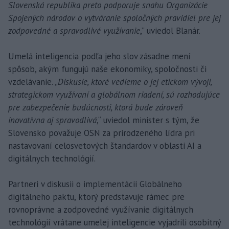
Slovenská republika preto podporuje snahu Organizácie
Spojených národov o vytváranie spoločných pravidiel pre jej
zodpovedné a spravodlivé využívanie
,” uviedol Blanár.
Umelá inteligencia podľa jeho slov zásadne mení
spôsob, akým fungujú naše ekonomiky, spoločnosti či
vzdelávanie. „
Diskusie, ktoré vedieme o jej etickom vývoji,
strategickom využívaní a globálnom riadení, sú rozhodujúce
pre zabezpečenie budúcnosti, ktorá bude zároveň
inovatívna aj spravodlivá
,“ uviedol minister s tým, že
Slovensko považuje OSN za prirodzeného lídra pri
nastavovaní celosvetových štandardov v oblasti AI a
digitálnych technológií.
Partneri v diskusii o implementácii Globálneho
digitálneho paktu, ktorý predstavuje rámec pre
rovnoprávne a zodpovedné využívanie digitálnych
technológií vrátane umelej inteligencie vyjadrili osobitný