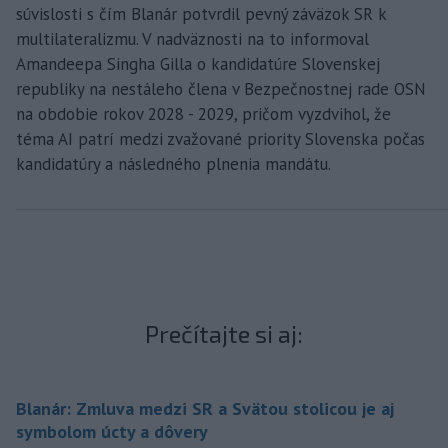
súvislosti s čím Blanár potvrdil pevný záväzok SR k
multilateralizmu. V nadväznosti na to informoval
Amandeepa Singha Gilla o kandidatúre Slovenskej
republiky na nestáleho člena v Bezpečnostnej rade OSN
na obdobie rokov 2028 - 2029, pričom vyzdvihol, že
téma AI patrí medzi zvažované priority Slovenska počas
kandidatúry a následného plnenia mandátu.
Prečítajte si aj:
Blanár: Zmluva medzi SR a Svätou stolicou je aj
symbolom úcty a dôvery