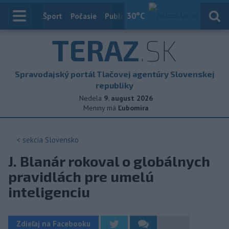
30
°C
Index
Šport
Počasie
Publicistika
Slovensko
Zahranič
TERAZ
.SK
Spravodajský portál Tlačovej agentúry Slovenskej
republiky
Nedela
9. august 2026
Meniny má
Ľubomíra
< sekcia
Slovensko
J. Blanár rokoval o globálnych
pravidlách pre umelú
inteligenciu
Zdieľaj na Facebooku