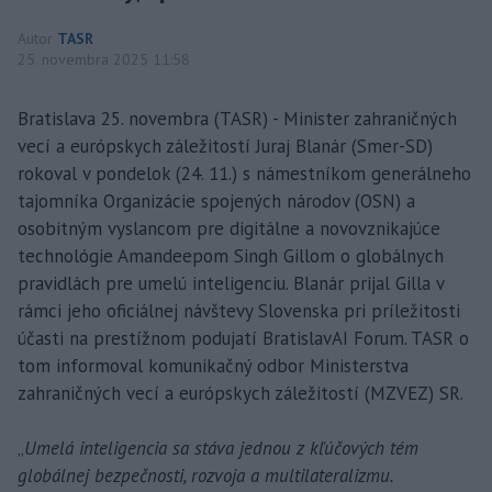
Autor
TASR
25. novembra 2025 11:58
Bratislava 25. novembra (TASR) - Minister zahraničných
vecí a európskych záležitostí Juraj Blanár (Smer-SD)
rokoval v pondelok (24. 11.) s námestníkom generálneho
tajomníka Organizácie spojených národov (OSN) a
osobitným vyslancom pre digitálne a novovznikajúce
technológie Amandeepom Singh Gillom o globálnych
pravidlách pre umelú inteligenciu. Blanár prijal Gilla v
rámci jeho oficiálnej návštevy Slovenska pri príležitosti
účasti na prestížnom podujatí BratislavAI Forum. TASR o
tom informoval komunikačný odbor Ministerstva
zahraničných vecí a európskych záležitostí (MZVEZ) SR.
„
Umelá inteligencia sa stáva jednou z kľúčových tém
globálnej bezpečnosti, rozvoja a multilateralizmu.