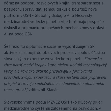
dôraz na podporu rozvojových krajín, transparentnosť a
bezpečnú správu dát. Témou diskusie boli tiež nové
platformy OSN - Globálny dialóg o AI a Nezávislý
medzinárodný vedecký panel o AI, ktoré majú prispieť k
diskusii a prijímaniu prospešných mechanizmov v oblasti
AI na pôde OSN.
Šéf rezortu diplomacie súčasne vyjadril záujem SR
aktívne sa zapojiť do obidvoch procesov spolu s účasťou
slovenských expertov vo vedeckom paneli. „
Slovensko
chce patriť medzi krajiny, ktoré nielen sledujú technologický
vývoj, ale rovnako aktívne prispievajú k formovaniu
pravidiel. Svojou expertízou a skúsenosťami sme pripravení
prispieť k rozvoju spoločného a zodpovedného globálneho
rámca pre AI
,“ zdôraznil Blanár.
Slovensko vníma podľa MZVEZ OSN ako kľúčový pilier
medzinárodného systému založeného na pravidlách, v