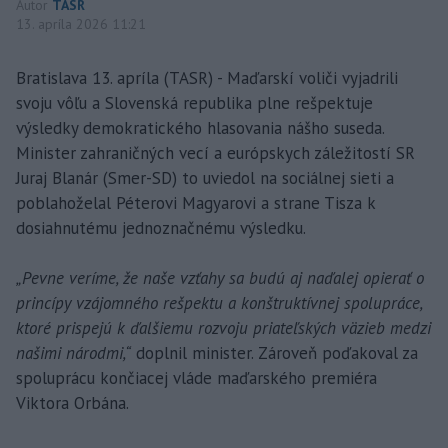
Autor
TASR
13. apríla 2026 11:21
Bratislava 13. apríla (TASR) - Maďarskí voliči vyjadrili
svoju vôľu a Slovenská republika plne rešpektuje
výsledky demokratického hlasovania nášho suseda.
Minister zahraničných vecí a európskych záležitostí SR
Juraj Blanár (Smer-SD) to uviedol na sociálnej sieti a
poblahoželal Péterovi Magyarovi a strane Tisza k
dosiahnutému jednoznačnému výsledku.
„Pevne veríme, že naše vzťahy sa budú aj naďalej opierať o
princípy vzájomného rešpektu a konštruktívnej spolupráce,
ktoré prispejú k ďalšiemu rozvoju priateľských väzieb medzi
našimi národmi,“
doplnil minister. Zároveň poďakoval za
spoluprácu končiacej vláde maďarského premiéra
Viktora Orbána.