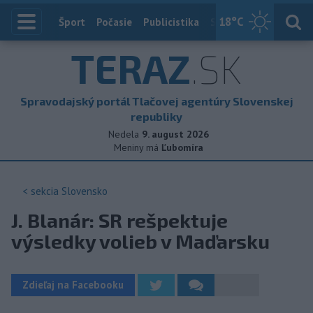
18
°C
Index
Šport
Počasie
Publicistika
Slovensko
Zahranič
TERAZ
.SK
Spravodajský portál Tlačovej agentúry Slovenskej
republiky
Nedela
9. august 2026
Meniny má
Ľubomíra
< sekcia
Slovensko
J. Blanár: SR rešpektuje
výsledky volieb v Maďarsku
Zdieľaj na Facebooku