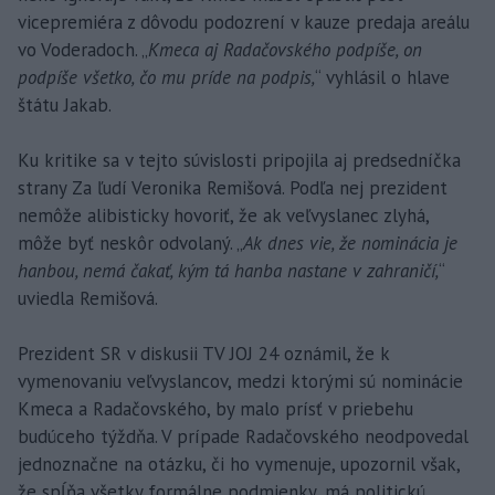
vicepremiéra z dôvodu podozrení v kauze predaja areálu
vo Voderadoch. „
Kmeca aj Radačovského podpíše, on
podpíše všetko, čo mu príde na podpis,
“ vyhlásil o hlave
štátu Jakab.
Ku kritike sa v tejto súvislosti pripojila aj predsedníčka
strany Za ľudí Veronika Remišová. Podľa nej prezident
nemôže alibisticky hovoriť, že ak veľvyslanec zlyhá,
môže byť neskôr odvolaný. „
Ak dnes vie, že nominácia je
hanbou, nemá čakať, kým tá hanba nastane v zahraničí,
“
uviedla Remišová.
Prezident SR v diskusii TV JOJ 24 oznámil, že k
vymenovaniu veľvyslancov, medzi ktorými sú nominácie
Kmeca a Radačovského, by malo prísť v priebehu
budúceho týždňa. V prípade Radačovského neodpovedal
jednoznačne na otázku, či ho vymenuje, upozornil však,
že spĺňa všetky formálne podmienky, má politickú