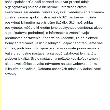
naša spoločnosť a naši partneri používať presné údaje
o geografickej polohe a identifikáciu prostredníctvom
skenovania zariadenia. Súhlas s vyššie uvedeným spracúvaním
zo strany našej spoločnosti a našich 824 partnerov môžete
poskytnúť kliknutím na príslušné tlačidlo. Skôr než súhlas
poskytnete, môžete kliknutím jeho poskytnutie odmietnuť alebo
si preštudovať podrobnejšie informácie a zmeniť svoje
prednostné nastavenia.
Zoberte na vedomie, že na niektoré
formy spracúvania vašich osobných údajov nepotrebujeme váš
súhlas, proti takémuto spracovaniu však máte právo namietať.
Vaše prednostné nastavenia sa budú vzťahovať len na túto
webovú lokalitu. Svoje nastavenia môžete kedykoľvek zmeniť
alebo svoj súhlas odvolať návratom na túto webovú stránku
kliknutím na tlačidlo „Ochrana osobných údajov“ v dolnej časti
stránky.
ČAKAJTE BÚRKY: Vyskytnú sa do polnoci
najmä v týchto častiach
Výstrahy pred búrkami ústav vyhlásil v celom Bratislavskom
kraji, vo väčšine okresov Trenčianskeho, Trnavského a