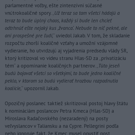
parlamentné voľby, ešte zintenzívni súčasné
vnútrokoaličné spory. „
Už teraz sa tam všetci hádajú a
teraz to bude úplný chaos, každý si bude len chcieť
odtrhnúť ešte nejaký kus ‚žvanca‘. Nebude to nič pekné, ale
ani prospešné pre ľudí,
“ uviedol Jakab. V tom, že skladanie
rozpočtu zhorší koaličné vzťahy a umožní vzájomné
vydieranie, ho utvrdzujú aj vyjadrenia predsedu vlády SR,
ktorý kritizoval vo videu stranu Hlas-SD za „privatizáciu
tém“ a opomínanie koaličných partnerov. „
Túto jeseň
budú bojovať všetci so všetkými, to bude jedno koaličné
peklo, v ktorom sa budú vydierať hrozbou rozpadnutia
koalície,
“ upozornil Jakab.
Opozičný poslanec taktiež skritizoval postoj hlavy štátu
k nomináciám poslancov Petra Kmeca (Hlas-SD) a
Miroslava Radačovského (nezaradený) na posty
veľvyslancov v Taliansku a na Cypre. Pellegrini podľa
neho ignoruje fakt, že Kmec musel opustiť post