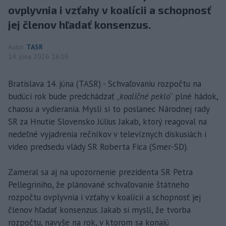
ovplyvnia i vzťahy v koalícii a schopnosť
jej členov hľadať konsenzus.
Autor
TASR
14. júna 2026 16:18
Bratislava 14. júna (TASR) - Schvaľovaniu rozpočtu na
budúci rok bude predchádzať „
koaličné peklo
“ plné hádok,
chaosu a vydierania. Myslí si to poslanec Národnej rady
SR za Hnutie Slovensko Július Jakab, ktorý reagoval na
nedeľné vyjadrenia rečníkov v televíznych diskusiách i
video predsedu vlády SR Roberta Fica (Smer-SD).
Zameral sa aj na upozornenie prezidenta SR Petra
Pellegriniho, že plánované schvaľovanie štátneho
rozpočtu ovplyvnia i vzťahy v koalícii a schopnosť jej
členov hľadať konsenzus. Jakab si myslí, že tvorba
rozpočtu, navyše na rok, v ktorom sa konajú