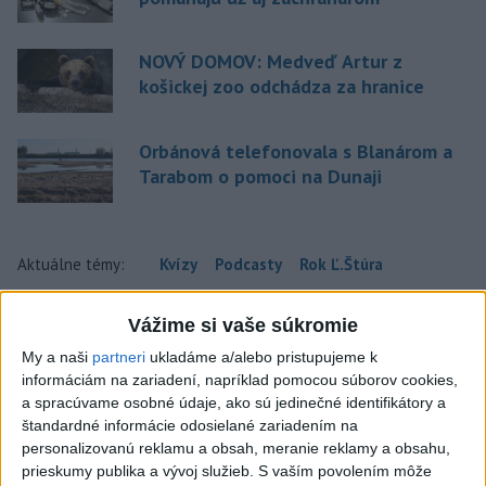
NOVÝ DOMOV: Medveď Artur z
košickej zoo odchádza za hranice
Orbánová telefonovala s Blanárom a
Tarabom o pomoci na Dunaji
Aktuálne témy:
Kvízy
Podcasty
Rok Ľ.Štúra
Turizmus
Cestovanie
Rok dobrovoľníctva
Vážime si vaše súkromie
My a naši
partneri
ukladáme a/alebo pristupujeme k
Dielo týždňa
Referendum
MS v hokeji
informáciám na zariadení, napríklad pomocou súborov cookies,
a spracúvame osobné údaje, ako sú jedinečné identifikátory a
Komunálne voľby
štandardné informácie odosielané zariadením na
personalizovanú reklamu a obsah, meranie reklamy a obsahu,
prieskumy publika a vývoj služieb.
S vaším povolením môže