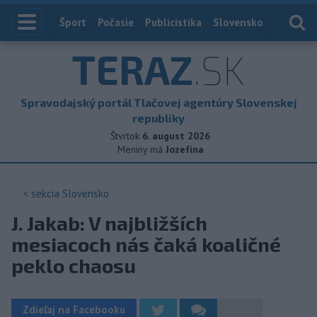
Index
Šport
Počasie
Publicistika
Slovensko
Zahranič
TERAZ
.SK
Spravodajský portál Tlačovej agentúry Slovenskej
republiky
Štvrtok
6. august 2026
Meniny má
Jozefína
< sekcia
Slovensko
J. Jakab: V najbližších
mesiacoch nás čaká koaličné
peklo chaosu
Zdieľaj na Facebooku