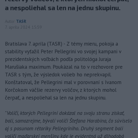
a nespoliehal sa len na jednu skupinu.
Autor
TASR
7. apríla 2024 15:59
Bratislava 7. apríla (TASR) - Z témy mieru, pokoja a
stability vyťažil Peter Pellegrini vo svojej kampani v
prezidentských voľbách podľa politológa Juraja
Marušiaka maximum. Poukázal na to v rozhovore pre
TASR s tým, že výsledok volieb ho neprekvapil.
Konštatoval, že Pellegrini mal v porovnaní s Ivanom
Korčokom väčšie rezervy voličov, z ktorých mohol
čerpať, a nespoliehal sa len na jednu skupinu.
"Voliči, ktorých Pellegrini dokázal na svoju stranu získať,
boli, samozrejme, bývalí voliči Štefana Harabina, čo súviselo
aj s posunom rétoriky Pellegriniho. Druhý segment boli
voliči maďarskej menšiny, kde je evidentná už dlhodobá