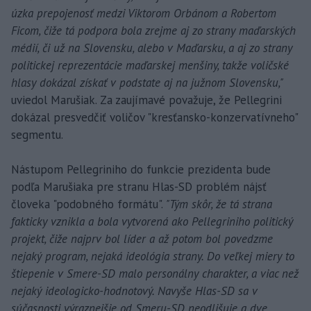
úzka prepojenosť medzi Viktorom Orbánom a Robertom
Ficom, čiže tá podpora bola zrejme aj zo strany maďarských
médií, či už na Slovensku, alebo v Maďarsku, a aj zo strany
politickej reprezentácie maďarskej menšiny, takže voličské
hlasy dokázal získať v podstate aj na južnom Slovensku,"
uviedol Marušiak. Za zaujímavé považuje, že Pellegrini
dokázal presvedčiť voličov "kresťansko-konzervatívneho"
segmentu.
Nástupom Pellegriniho do funkcie prezidenta bude
podľa Marušiaka pre stranu Hlas-SD problém nájsť
človeka "podobného formátu".
"Tým skôr, že tá strana
fakticky vznikla a bola vytvorená ako Pellegriniho politický
projekt, čiže najprv bol líder a až potom bol povedzme
nejaký program, nejaká ideológia strany. Do veľkej miery to
štiepenie v Smere-SD malo personálny charakter, a viac než
nejaký ideologicko-hodnotový. Navyše Hlas-SD sa v
súčasnosti výraznejšie od Smeru-SD neodlišuje a dve