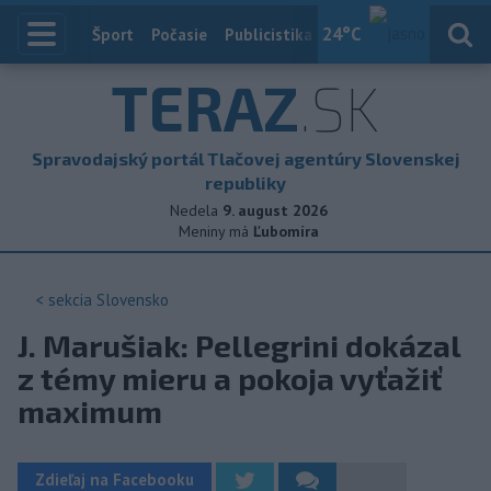
24
°C
Index
Šport
Počasie
Publicistika
Slovensko
Zahranič
TERAZ
.SK
Spravodajský portál Tlačovej agentúry Slovenskej
republiky
Nedela
9. august 2026
Meniny má
Ľubomíra
< sekcia
Slovensko
J. Marušiak: Pellegrini dokázal
z témy mieru a pokoja vyťažiť
maximum
Zdieľaj na Facebooku