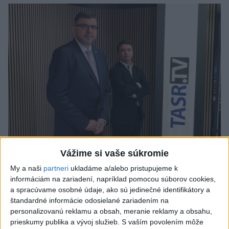
Vážime si vaše súkromie
J. Božik: Financovanie samospráv nie je
My a naši
partneri
ukladáme a/alebo pristupujeme k
ich jediný problém
informáciám na zariadení, napríklad pomocou súborov cookies,
a spracúvame osobné údaje, ako sú jedinečné identifikátory a
V relácii Štúdio TASR sa Oliver Remiaš o reforme samospráv
štandardné informácie odosielané zariadením na
rozprával s predsedom Združenia miest a obcí Slovenska
personalizovanú reklamu a obsah, meranie reklamy a obsahu,
Jozefom Božikom. Reláciu nájdete aj na YouTube a
prieskumy publika a vývoj služieb.
S vaším povolením môže