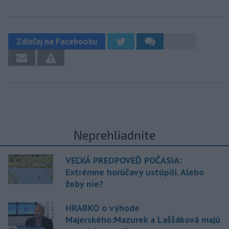
Zdieľaj na Facebooku
Neprehliadnite
VEĽKÁ PREDPOVEĎ POČASIA:
Extrémne horúčavy ustúpili. Alebo
žeby nie?
HRABKO o výhode
Majerského:Mazurek a Laššáková majú