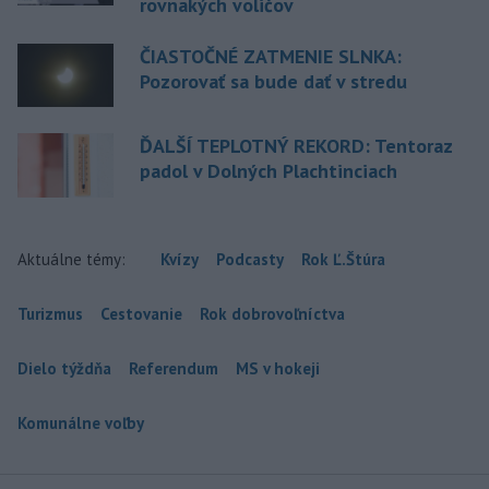
rovnakých voličov
ČIASTOČNÉ ZATMENIE SLNKA:
Pozorovať sa bude dať v stredu
ĎALŠÍ TEPLOTNÝ REKORD: Tentoraz
padol v Dolných Plachtinciach
Aktuálne témy:
Kvízy
Podcasty
Rok Ľ.Štúra
Turizmus
Cestovanie
Rok dobrovoľníctva
Dielo týždňa
Referendum
MS v hokeji
Komunálne voľby