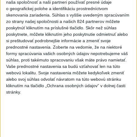
podcastových platformách.
naša spoločnosť a naši partneri používať presné údaje
dnes 7:00
o geografickej polohe a identifikáciu prostredníctvom
skenovania zariadenia. Súhlas s vyššie uvedeným spracúvaním
V nedeľu bude jasno alebo len
zo strany našej spoločnosti a našich 824 partnerov môžete
malá oblačnosť
poskytnúť kliknutím na príslušné tlačidlo. Skôr než súhlas
poskytnete, môžete kliknutím jeho poskytnutie odmietnuť alebo
dnes 6:14
si preštudovať podrobnejšie informácie a zmeniť svoje
Venhart:Bomba v Nagasaki bola
prednostné nastavenia.
Zoberte na vedomie, že na niektoré
silnejšia ako v Hirošime,no
formy spracúvania vašich osobných údajov nepotrebujeme váš
menej účinná
súhlas, proti takémuto spracovaniu však máte právo namietať.
Vaše prednostné nastavenia sa budú vzťahovať len na túto
dnes 8:24
webovú lokalitu. Svoje nastavenia môžete kedykoľvek zmeniť
OTESTUJTE SA: Rozumiete
alebo svoj súhlas odvolať návratom na túto webovú stránku
slovenským nárečiam? Tieto
kliknutím na tlačidlo „Ochrana osobných údajov“ v dolnej časti
stránky.
slová vás potrápia
dnes 7:00
Slovensko čakajú astronomické
úkazy, zatmenie Slnka striedajú
Perzeidy
dnes 7:36