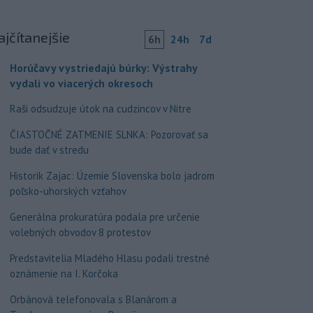
ajčítanejšie
6h
24h
7d
Horúčavy vystriedajú búrky: Výstrahy
vydali vo viacerých okresoch
Raši odsudzuje útok na cudzincov v Nitre
ČIASTOČNÉ ZATMENIE SLNKA: Pozorovať sa
bude dať v stredu
Historik Zajac: Územie Slovenska bolo jadrom
poľsko-uhorských vzťahov
Generálna prokuratúra podala pre určenie
volebných obvodov 8 protestov
Predstavitelia Mladého Hlasu podali trestné
oznámenie na I. Korčoka
Orbánová telefonovala s Blanárom a