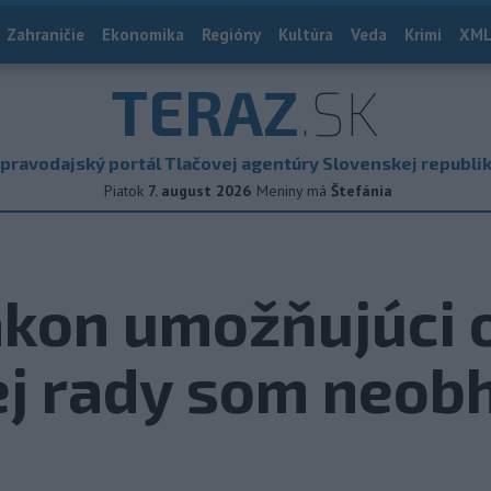
Zahraničie
Ekonomika
Regióny
Kultúra
Veda
Krimi
XML
TERAZ
.SK
pravodajský portál Tlačovej agentúry Slovenskej republi
Piatok
7. august 2026
Meniny má
Štefánia
ákon umožňujúci 
j rady som neob