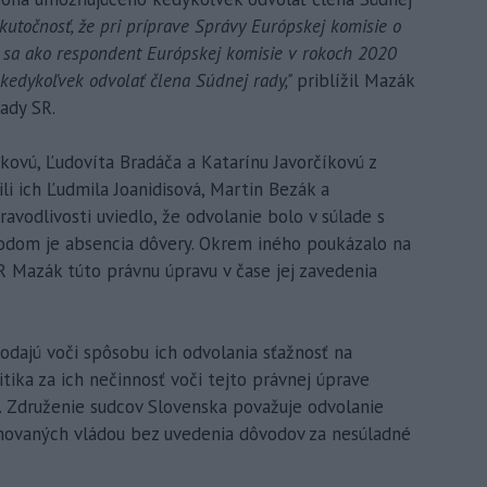
kutočnosť, že pri príprave Správy Európskej komisie o
 sa ako respondent Európskej komisie v rokoch 2020
 kedykoľvek odvolať člena Súdnej rady,"
priblížil Mazák
ady SR.
kovú, Ľudovíta Bradáča a Katarínu Javorčíkovú z
li ich Ľudmila Joanidisová, Martin Bezák a
vodlivosti uviedlo, že odvolanie bolo v súlade s
odom je absencia dôvery. Okrem iného poukázalo na
R Mazák túto právnu úpravu v čase jej zavedenia
podajú voči spôsobu ich odvolania sťažnosť na
itika za ich nečinnosť voči tejto právnej úprave
á. Združenie sudcov Slovenska považuje odvolanie
novaných vládou bez uvedenia dôvodov za nesúladné