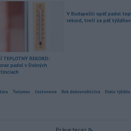
V Budapešti opäť padol tep
rekord, tretí za päť týždňov
Í TEPLOTNÝ REKORD:
oraz padol v Dolných
tinciach
túra
Turizmus
Cestovanie
Rok dobrovoľníctva
Dielo týždňa
Práve teraz