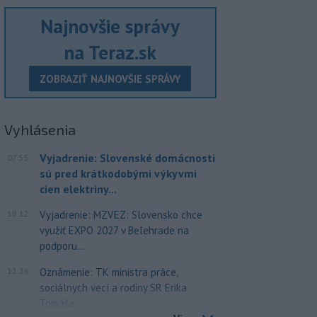
Najnovšie správy
na Teraz.sk
ZOBRAZIŤ NAJNOVŠIE SPRÁVY
Vyhlásenia
Vyjadrenie: Slovenské domácnosti
07:55
sú pred krátkodobými výkyvmi
cien elektriny...
18:12
Vyjadrenie: MZVEZ: Slovensko chce
využiť EXPO 2027 v Belehrade na
podporu...
12:26
Oznámenie: TK ministra práce,
sociálnych vecí a rodiny SR Erika
Tomáša