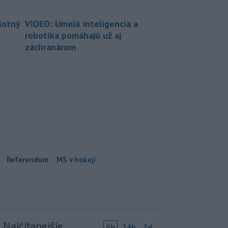
lotný
VIDEO: Umelá inteligencia a
robotika pomáhajú už aj
záchranárom
Referendum
MS v hokeji
Najčítanejšie
6h
24h
7d