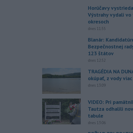
Horúčavy vystrieda
Výstrahy vydali vo
okresoch
dnes 11:55
Blanár: Kandidatúr
Bezpečnostnej rad
123 štátov
dnes 12:52
TRAGÉDIA NA DUNAJ
okúpať, z vody viac
dnes 13:09
VIDEO: Pri pamätn
Tautza odhalili no
tabule
dnes 13:06