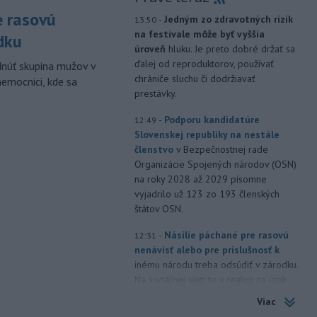
e rasovú
-
Jedným zo zdravotných rizík
13:50
na festivale môže byť vyššia
dku
úroveň
hluku. Je preto dobré držať sa
ďalej od reproduktorov, používať
dnúť skupina mužov v
chrániče sluchu či dodržiavať
nemocnici, kde sa
prestávky.
-
Podporu kandidatúre
12:49
Slovenskej republiky na nestále
členstvo
v Bezpečnostnej rade
Organizácie Spojených národov (OSN)
na roky 2028 až 2029 písomne
vyjadrilo už 123 zo 193 členských
štátov OSN.
-
Násilie páchané pre rasovú
12:31
nenávisť alebo pre príslušnosť k
inému národu treba odsúdiť v zárodku.
Na sociálnej sieti to v reakcii na útok
cudzincov v Nitre uviedol prezident
Viac
SR Peter Pellegrini.