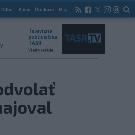
 Odber
Knihy
Útulkovo
Magazín
News Now
Archív
TASR
Televízna
publicistika
TASR
ky
Všetky relácie
odvolať
hajoval