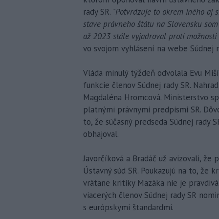
rady SR.
"Potvrdzuje to okrem iného aj s
stave právneho štátu na Slovensku som
až 2023 stále vyjadroval proti možnosti
vo svojom vyhlásení na webe Súdnej r
Vláda minulý týždeň odvolala Evu Miší
funkcie členov Súdnej rady SR. Nahradi
Magdaléna Hromcová. Ministerstvo spra
platnými právnymi predpismi SR. Dôv
to, že súčasný predseda Súdnej rady S
obhajoval.
Javorčíková a Bradáč už avizovali, že 
Ústavný súd SR. Poukazujú na to, že kr
vrátane kritiky Mazáka nie je pravdiv
viacerých členov Súdnej rady SR nomi
s európskymi štandardmi.