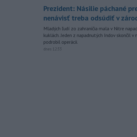
Prezident: Násilie páchané pr
nenávisť treba odsúdiť v záro
Mladých ľudí zo zahraničia mala v Nitre napa
kuklách. Jeden z napadnutých Indov skončil v 
podrobil operácii.
dnes 12:33