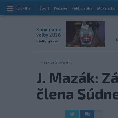
RUBRIKY
Index
Šport
Počasie
Publicistika
Slovensko
Komunálne
voľby 2026
S
Všetky správy
< sekcia
Slovensko
J. Mazák: Z
člena Súdne