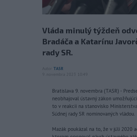
Vláda minulý týždeň odv
Bradáča a Katarínu Javor
rady SR.
Autor
TASR
9. novembra 2023 10:49
Bratislava 9. novembra (TASR) - Preds
neobhajoval ústavný zákon umožňujúci
to v reakcii na stanovisko Ministerstv
Súdnej rady SR nominovaných vládou.
Mazák poukázal na to, že v júli 2020 ad
ktorom oponoval návrh ústavného zák