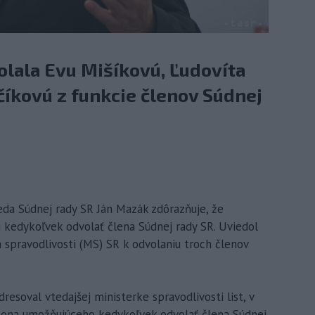
olala Evu Mišíkovú, Ľudovíta
číkovú z funkcie členov Súdnej
eda Súdnej rady SR Ján Mazák zdôrazňuje, že
 kedykoľvek odvolať člena Súdnej rady SR. Uviedol
a spravodlivosti (MS) SR k odvolaniu troch členov
resoval vtedajšej ministerke spravodlivosti list, v
ona umožňujúceho kedykoľvek odvolať člena Súdnej