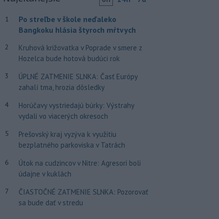
Po streľbe v škole neďaleko
1
Bangkoku hlásia štyroch mŕtvych
2
Kruhová križovatka v Poprade v smere z
Hozelca bude hotová budúci rok
3
ÚPLNÉ ZATMENIE SLNKA: Časť Európy
zahalí tma, hrozia dôsledky
4
Horúčavy vystriedajú búrky: Výstrahy
vydali vo viacerých okresoch
5
Prešovský kraj vyzýva k využitiu
bezplatného parkoviska v Tatrách
6
Útok na cudzincov v Nitre: Agresori boli
údajne v kuklách
7
ČIASTOČNÉ ZATMENIE SLNKA: Pozorovať
sa bude dať v stredu