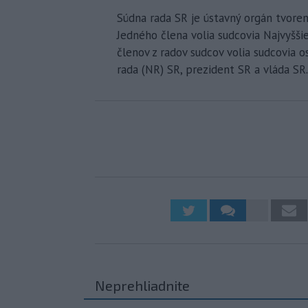
Súdna rada SR je ústavný orgán tvore
Jedného člena volia sudcovia Najvyšš
členov z radov sudcov volia sudcovia 
rada (NR) SR, prezident SR a vláda SR.
Neprehliadnite