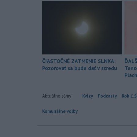
ČIASTOČNÉ ZATMENIE SLNKA:
ĎALŠ
Pozorovať sa bude dať v stredu
Tent
Plach
Aktuálne témy:
Kvízy
Podcasty
Rok Ľ.Š
Komunálne voľby