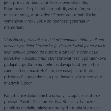
jeho prínos pri budovaní československých légií.
Pripomenul, že pôsobil ako politik, astronóm, vojak aj
minister vojny, a prezident Slovenskej republiky ho
vymenoval v roku 2004 do hodnosti generála in
memoriam.
"Príležitostí počas roka, keď si pripomíname tohto velikána
novodobých dejín Slovenska, je viacero. Každá jedna z nich
nám ponúka pohľad do histórie a zároveň v sebe nesie
posolstvo – nezabudnúť,"
skonštatoval Naď. Spomienkové
podujatia podľa neho nielen vzdávajú hold tým, ktorí
zanechali nezmazateľnú stopu v našej histórii, ale aj
prispievajú k povedomiu a posilňovaniu vlastenectva v
mladých ľuďoch.
Pamätnú medailu ministra obrany I. stupňa si v utorok
prevzali Pavol Liška, Ján Krutý a Branislav Tvarožek,
pamätnú medailu ministra obrany II. stupňa si prevzala