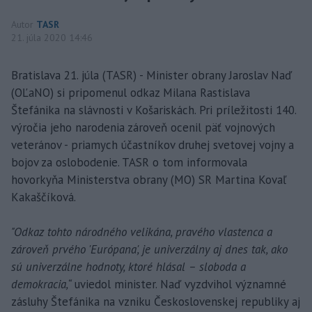
Autor
TASR
21. júla 2020 14:46
Bratislava 21. júla (TASR) - Minister obrany Jaroslav Naď
(OĽaNO) si pripomenul odkaz Milana Rastislava
Štefánika na slávnosti v Košariskách. Pri príležitosti 140.
výročia jeho narodenia zároveň ocenil päť vojnových
veteránov - priamych účastníkov druhej svetovej vojny a
bojov za oslobodenie. TASR o tom informovala
hovorkyňa Ministerstva obrany (MO) SR Martina Kovaľ
Kakaščíková.
"Odkaz tohto národného velikána, pravého vlastenca a
zároveň prvého 'Európana', je univerzálny aj dnes tak, ako
sú univerzálne hodnoty, ktoré hlásal – sloboda a
demokracia,“
uviedol minister. Naď vyzdvihol významné
zásluhy Štefánika na vzniku Československej republiky aj