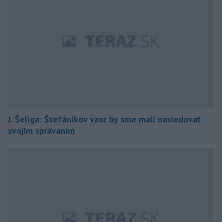
J. Šeliga: Štefánikov vzor by sme mali nasledovať
svojím správaním