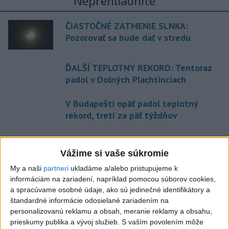
Neprehliadnite
ČIASTOČNÉ ZATMENIE SLNKA:
Pozorovať sa bude dať v stredu
ĎALŠÍ TEPLOTNÝ REKORD: Tentoraz
padol v Dolných Plachtinciach
V Budapešti opäť padol teplotný
rekord, tretí za päť týždňov
VIDEO: Umelá inteligencia a robotika
pomáhajú už aj záchranárom
Vážime si vaše súkromie
My a naši
partneri
ukladáme a/alebo pristupujeme k
informáciám na zariadení, napríklad pomocou súborov cookies,
Aktuálne témy:
Kvízy
Podcasty
Rok Ľ.Štúra
a spracúvame osobné údaje, ako sú jedinečné identifikátory a
štandardné informácie odosielané zariadením na
Turizmus
Cestovanie
Rok dobrovoľníctva
personalizovanú reklamu a obsah, meranie reklamy a obsahu,
prieskumy publika a vývoj služieb.
S vaším povolením môže