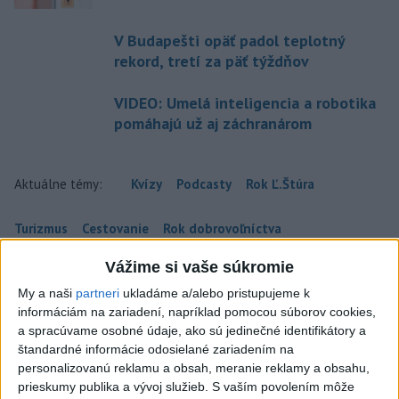
V Budapešti opäť padol teplotný
rekord, tretí za päť týždňov
VIDEO: Umelá inteligencia a robotika
pomáhajú už aj záchranárom
Aktuálne témy:
Kvízy
Podcasty
Rok Ľ.Štúra
Turizmus
Cestovanie
Rok dobrovoľníctva
Vážime si vaše súkromie
Dielo týždňa
Referendum
MS v hokeji
My a naši
partneri
ukladáme a/alebo pristupujeme k
informáciám na zariadení, napríklad pomocou súborov cookies,
Komunálne voľby
a spracúvame osobné údaje, ako sú jedinečné identifikátory a
štandardné informácie odosielané zariadením na
personalizovanú reklamu a obsah, meranie reklamy a obsahu,
prieskumy publika a vývoj služieb.
S vaším povolením môže