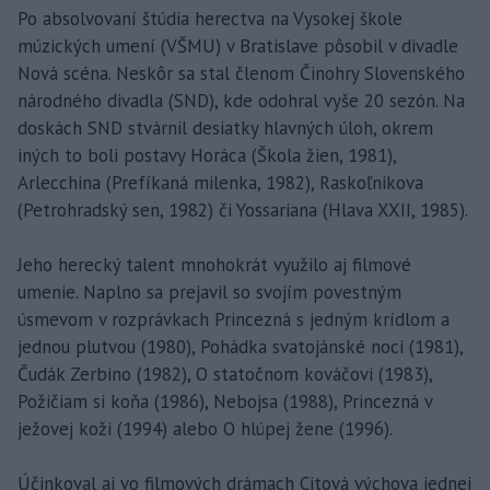
Po absolvovaní štúdia herectva na Vysokej škole
múzických umení (VŠMU) v Bratislave pôsobil v divadle
Nová scéna. Neskôr sa stal členom Činohry Slovenského
národného divadla (SND), kde odohral vyše 20 sezón. Na
doskách SND stvárnil desiatky hlavných úloh, okrem
iných to boli postavy Horáca (Škola žien, 1981),
Arlecchina (Prefíkaná milenka, 1982), Raskoľnikova
(Petrohradský sen, 1982) či Yossariana (Hlava XXII, 1985).
Jeho herecký talent mnohokrát využilo aj filmové
umenie. Naplno sa prejavil so svojím povestným
úsmevom v rozprávkach Princezná s jedným krídlom a
jednou plutvou (1980), Pohádka svatojánské noci (1981),
Čudák Zerbino (1982), O statočnom kováčovi (1983),
Požičiam si koňa (1986), Nebojsa (1988), Princezná v
ježovej koži (1994) alebo O hlúpej žene (1996).
Účinkoval aj vo filmových drámach Citová výchova jednej