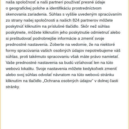
naša spoločnosť a naši partneri používať presné údaje
VEĽKÁ PREDPOVEĎ POČASIA: Extrémne
o geografickej polohe a identifikáciu prostredníctvom
skenovania zariadenia. Súhlas s vyššie uvedeným spracúvaním
horúčavy ustúpili. Alebo žeby nie?
zo strany našej spoločnosti a našich 824 partnerov môžete
poskytnúť kliknutím na príslušné tlačidlo. Skôr než súhlas
Teraz.sk prináša predpoveď počasia na nasledujúci týždeň.
poskytnete, môžete kliknutím jeho poskytnutie odmietnuť alebo
dnes 16:00
si preštudovať podrobnejšie informácie a zmeniť svoje
prednostné nastavenia.
Zoberte na vedomie, že na niektoré
Prezident: Násilie páchané pre
formy spracúvania vašich osobných údajov nepotrebujeme váš
rasovú nenávisť treba odsúdiť v
súhlas, proti takémuto spracovaniu však máte právo namietať.
zárodku
Vaše prednostné nastavenia sa budú vzťahovať len na túto
dnes 12:33
webovú lokalitu. Svoje nastavenia môžete kedykoľvek zmeniť
alebo svoj súhlas odvolať návratom na túto webovú stránku
POŽIAR V SLOVNAFTE: Došlo k
kliknutím na tlačidlo „Ochrana osobných údajov“ v dolnej časti
narušeniu jednej z nádrží
stránky.
aktualizované
dnes 14:20
,
dnes 15:46
O jedného prevádzača menej:
Prispela k tomu aj slovenská
polícia
dnes 16:14