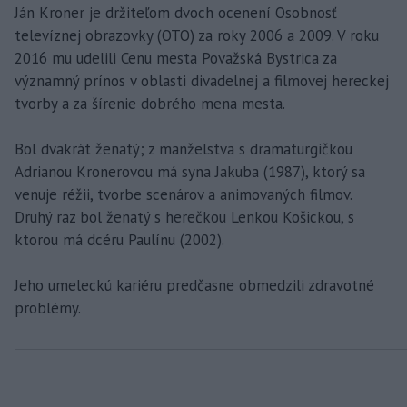
Ján Kroner je držiteľom dvoch ocenení Osobnosť
televíznej obrazovky (OTO) za roky 2006 a 2009. V roku
2016 mu udelili Cenu mesta Považská Bystrica za
významný prínos v oblasti divadelnej a filmovej hereckej
tvorby a za šírenie dobrého mena mesta.
Bol dvakrát ženatý; z manželstva s dramaturgičkou
Adrianou Kronerovou má syna Jakuba (1987), ktorý sa
venuje réžii, tvorbe scenárov a animovaných filmov.
Druhý raz bol ženatý s herečkou Lenkou Košickou, s
ktorou má dcéru Paulínu (2002).
Jeho umeleckú kariéru predčasne obmedzili zdravotné
problémy.