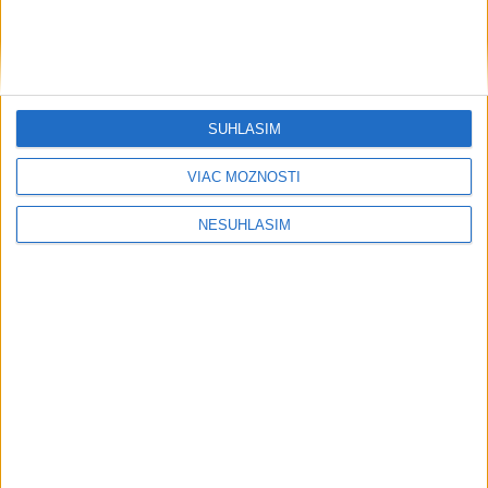
riziko umiestnenia spaľovne
dnes 17:12
V rybníku Zlatná v Kežmarku našli telo nezvestného 39-
SÚHLASÍM
ročného muža
HZS: V bikeparku Malinô Brdo sa zranil 20-ročný cyklista
VIAC MOŽNOSTÍ
NESÚHLASÍM
OPITÝ MOTORKÁR BEZ VODIČÁKU: Nehoda v Turčianskych
Tepliciach
Neprehliadnite
NOVÝ DOMOV: Medveď Artur z