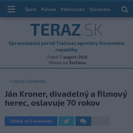
Index
Šport
Počasie
Publicistika
Slovensko
Zahranič
TERAZ
.SK
Spravodajský portál Tlačovej agentúry Slovenskej
republiky
Piatok
7. august 2026
Meniny má
Štefánia
< sekcia
Slovensko
Ján Kroner, divadelný a filmový
herec, oslavuje 70 rokov
Zdieľaj na Facebooku