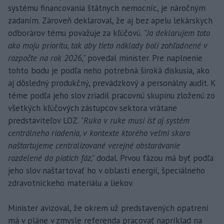
systému financovania štátnych nemocníc, je náročným
zadaním. Zároveň deklaroval, že aj bez apelu lekárskych
odborárov tému považuje za kľúčovú.
"Ja deklarujem toto
ako moju prioritu, tak aby tieto náklady boli zohľadnené v
rozpočte na rok 2026,"
povedal minister. Pre naplnenie
tohto bodu je podľa neho potrebná široká diskusia, ako
aj dôsledný produkčný, prevádzkový a personálny audit. K
téme podľa jeho slov zriadil pracovnú skupinu zloženú zo
všetkých kľúčových zástupcov sektora vrátane
predstaviteľov LOZ.
"Ruka v ruke musí ísť aj systém
centrálneho riadenia, v kontexte ktorého veľmi skoro
naštartujeme centralizované verejné obstarávanie
rozdelené do piatich fáz,"
dodal. Prvou fázou má byť podľa
jeho slov naštartovať ho v oblasti energií, špeciálneho
zdravotníckeho materiálu a liekov.
Minister avizoval, že okrem už predstavených opatrení
má v pláne v zmysle referenda pracovať napríklad na