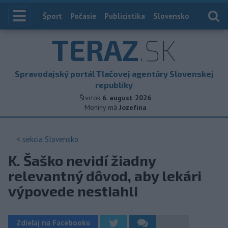
Index
Šport
Počasie
Publicistika
Slovensko
Zahranič
TERAZ
.SK
Spravodajský portál Tlačovej agentúry Slovenskej
republiky
Štvrtok
6. august 2026
Meniny má
Jozefína
< sekcia
Slovensko
K. Šaško nevidí žiadny
relevantný dôvod, aby lekári
výpovede nestiahli
Zdieľaj na Facebooku