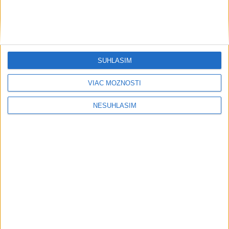
KDH žiada ministra vnútra o vysvetlenie nákupu kamerových
systémov
Rezort vnútra reaguje na kritiku pri modernizácii dopravných
kamier
SÚHLASÍM
SKSaPA žiada kompenzáciu pre sestry v ADOS pre sťažené
VIAC MOŽNOSTÍ
podmienky
Zahraničie
NESÚHLASÍM
Pre únik ropy z tankera pri Ománe
hrozí ekologická katastrofa
dnes 21:59
Francúzski vinári sa po požiaroch obávajú dymovej príchute
vo víne
Výbuch bomby nastraženej pri Damasku si vyžiadal obete a