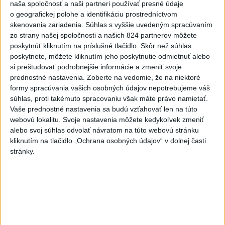
naša spoločnosť a naši partneri používať presné údaje
o geografickej polohe a identifikáciu prostredníctvom
skenovania zariadenia. Súhlas s vyššie uvedeným spracúvaním
Šaško vyzdvihol rokovania o konkurencieschopnosti
zo strany našej spoločnosti a našich 824 partnerov môžete
farmapriemyslu EÚ
poskytnúť kliknutím na príslušné tlačidlo. Skôr než súhlas
poskytnete, môžete kliknutím jeho poskytnutie odmietnuť alebo
si preštudovať podrobnejšie informácie a zmeniť svoje
prednostné nastavenia.
Zoberte na vedomie, že na niektoré
formy spracúvania vašich osobných údajov nepotrebujeme váš
Zdieľaj na Facebooku
súhlas, proti takémuto spracovaniu však máte právo namietať.
Vaše prednostné nastavenia sa budú vzťahovať len na túto
webovú lokalitu. Svoje nastavenia môžete kedykoľvek zmeniť
alebo svoj súhlas odvolať návratom na túto webovú stránku
kliknutím na tlačidlo „Ochrana osobných údajov“ v dolnej časti
stránky.
Neprehliadnite
ĎALŠÍ TEPLOTNÝ REKORD: Tentoraz
padol v Dolných Plachtinciach