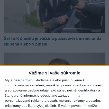
Šaško:K dnešku je väčšina požiadaviek memoranda
splnená alebo v plnení
Vážime si vaše súkromie
My a naši
partneri
ukladáme a/alebo pristupujeme k
informáciám na zariadení, napríklad pomocou súborov cookies,
a spracúvame osobné údaje, ako sú jedinečné identifikátory a
štandardné informácie odosielané zariadením na
personalizovanú reklamu a obsah, meranie reklamy a obsahu,
prieskumy publika a vývoj služieb.
S vaším povolením môže