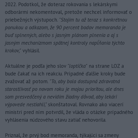
2022. Podotkol, že doteraz rokovania s lekárskymi
odborármi nekomentoval, pretože nechcel informovať o
priebežných výstupoch.
"Stojím tu až teraz s konkrétnou
ponukou a odkazom, že 90 percent bodov memoranda je
buď splnených, alebo s jasným plánom plnenia a aj s
jasným mechanizmom spätnej kontroly napĺňania týchto
krokov,"
vyhlásil.
Aktuálne je podľa jeho slov
"loptička"
na strane LOZ a
bude čakať na ich reakciu. Prípadné ďalšie kroky bude
zvažovať až potom.
"To, aby bola dostupná zdravotná
starostlivosť po novom roku je mojou prioritou, ale dnes
som presvedčený a nevidím žiadny dôvod, aby lekári
výpovede nestiahli,"
skonštatoval. Rovnako ako viacerí
ministri pred ním potvrdil, že vláda o otázke prípadného
vyhlásenia núdzového stavu zatiaľ nehovorila.
Priznal, že prvý bod memoranda, týkajúci sa zmeny