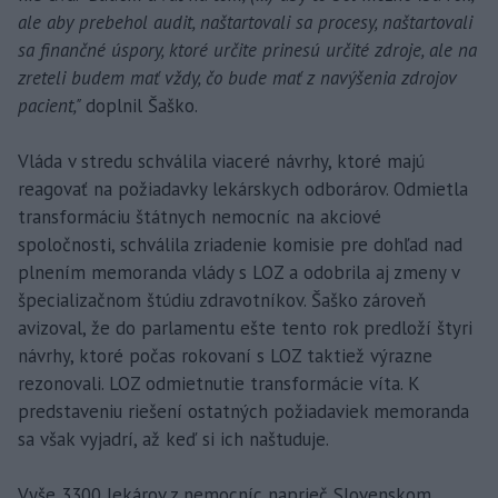
ale aby prebehol audit, naštartovali sa procesy, naštartovali
sa finančné úspory, ktoré určite prinesú určité zdroje, ale na
zreteli budem mať vždy, čo bude mať z navýšenia zdrojov
pacient,"
doplnil Šaško.
Vláda v stredu schválila viaceré návrhy, ktoré majú
reagovať na požiadavky lekárskych odborárov. Odmietla
transformáciu štátnych nemocníc na akciové
spoločnosti, schválila zriadenie komisie pre dohľad nad
plnením memoranda vlády s LOZ a odobrila aj zmeny v
špecializačnom štúdiu zdravotníkov. Šaško zároveň
avizoval, že do parlamentu ešte tento rok predloží štyri
návrhy, ktoré počas rokovaní s LOZ taktiež výrazne
rezonovali. LOZ odmietnutie transformácie víta. K
predstaveniu riešení ostatných požiadaviek memoranda
sa však vyjadrí, až keď si ich naštuduje.
Vyše 3300 lekárov z nemocníc naprieč Slovenskom