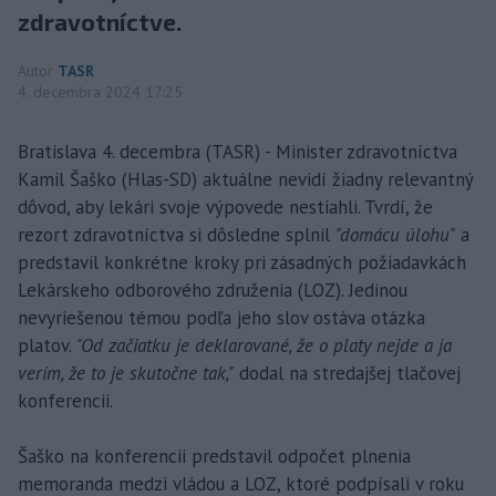
zdravotníctve.
Autor
TASR
4. decembra 2024 17:25
Bratislava 4. decembra (TASR) - Minister zdravotníctva
Kamil Šaško (Hlas-SD) aktuálne nevidí žiadny relevantný
dôvod, aby lekári svoje výpovede nestiahli. Tvrdí, že
rezort zdravotníctva si dôsledne splnil
"domácu úlohu"
a
predstavil konkrétne kroky pri zásadných požiadavkách
Lekárskeho odborového združenia (LOZ). Jedinou
nevyriešenou témou podľa jeho slov ostáva otázka
platov.
"Od začiatku je deklarované, že o platy nejde a ja
verím, že to je skutočne tak,"
dodal na stredajšej tlačovej
konferencii.
Šaško na konferencii predstavil odpočet plnenia
memoranda medzi vládou a LOZ, ktoré podpísali v roku