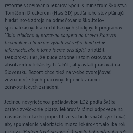
reforme vzdelávania lekárov. Spolu s ministrom školstva
Tomášom Druckerom (Hlas-SD) podľa jeho slov plánujú
hľadať nové zdroje na odmeňovanie školiteľov
špecializačných a certifikačných študijných programov.
"Bola zriadená aj pracovná skupina na úrovni štátnych
tajomníkov a budeme vyžadovať veľmi konkrétne
informácie, ako k tomu ideme pristúpiť,"
priblížil.
Deklaroval tiež, že bude osobne listom oslovovať
absolventov lekárskych fakúlt, aby ostali pracovať na
Slovensku. Rezort chce tiež na webe zverejňovať
zoznam všetkých pracovných ponúk v rámci
zdravotníckych zariadení.
Jedinou nevyriešenou požiadavkou LOZ podľa Šaška
ostáva zvyšovanie platov lekárov. V rámci odpovede na
novinársku otázku pripustil, že sa bude snažiť vyrokovať,
aby spomalenie valorizácie miezd lekárov trvalo iba rok,
nie dva.
"Budem trvať na tom, (...) aby to bol možno iba rok,