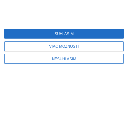
SÚHLASÍM
VIAC MOŽNOSTÍ
NESÚHLASÍM
....