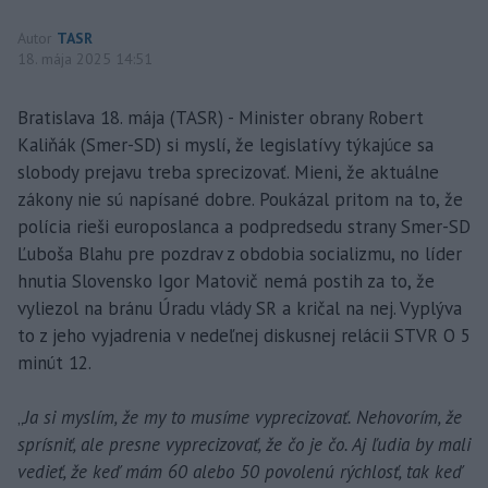
Autor
TASR
18. mája 2025 14:51
Bratislava 18. mája (TASR) - Minister obrany Robert
Kaliňák (Smer-SD) si myslí, že legislatívy týkajúce sa
slobody prejavu treba sprecizovať. Mieni, že aktuálne
zákony nie sú napísané dobre. Poukázal pritom na to, že
polícia rieši europoslanca a podpredsedu strany Smer-SD
Ľuboša Blahu pre pozdrav z obdobia socializmu, no líder
hnutia Slovensko Igor Matovič nemá postih za to, že
vyliezol na bránu Úradu vlády SR a kričal na nej. Vyplýva
to z jeho vyjadrenia v nedeľnej diskusnej relácii STVR O 5
minút 12.
„
Ja si myslím, že my to musíme vyprecizovať. Nehovorím, že
sprísniť, ale presne vyprecizovať, že čo je čo. Aj ľudia by mali
vedieť, že keď mám 60 alebo 50 povolenú rýchlosť, tak keď