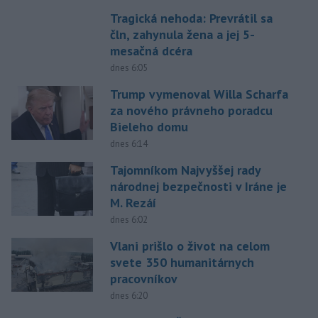
Tragická nehoda: Prevrátil sa
čln, zahynula žena a jej 5-
mesačná dcéra
dnes 6:05
Trump vymenoval Willa Scharfa
za nového právneho poradcu
Bieleho domu
dnes 6:14
Tajomníkom Najvyššej rady
národnej bezpečnosti v Iráne je
M. Rezáí
dnes 6:02
Vlani prišlo o život na celom
svete 350 humanitárnych
pracovníkov
dnes 6:20