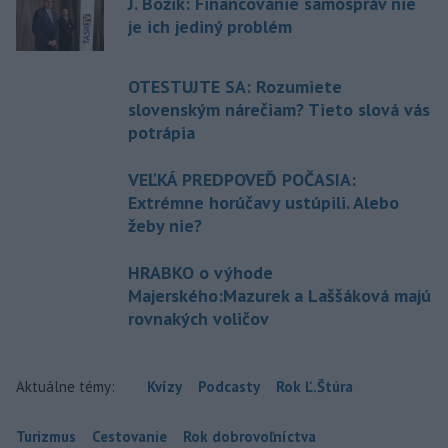
J. Božik: Financovanie samospráv nie
je ich jediný problém
OTESTUJTE SA: Rozumiete
slovenským nárečiam? Tieto slová vás
potrápia
VEĽKÁ PREDPOVEĎ POČASIA:
Extrémne horúčavy ustúpili. Alebo
žeby nie?
HRABKO o výhode
Majerského:Mazurek a Laššáková majú
rovnakých voličov
Aktuálne témy:
Kvízy
Podcasty
Rok Ľ.Štúra
Turizmus
Cestovanie
Rok dobrovoľníctva