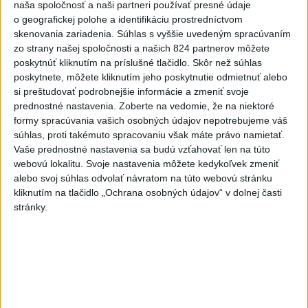
-
Západná Európa zaznamenala v roku 2026 najteplejší jún
naša spoločnosť a naši partneri používať presné údaje
06:16
a júl od
začiatku meraní. Uviedla to podľa agentúry AFP Služba
o geografickej polohe a identifikáciu prostredníctvom
Európskej únie pre sledovanie klímy Copernicus (C3S).
skenovania zariadenia. Súhlas s vyššie uvedeným spracúvaním
zo strany našej spoločnosti a našich 824 partnerov môžete
poskytnúť kliknutím na príslušné tlačidlo. Skôr než súhlas
Viac
Videá a prenosy TASR TV
poskytnete, môžete kliknutím jeho poskytnutie odmietnuť alebo
si preštudovať podrobnejšie informácie a zmeniť svoje
prednostné nastavenia.
Zoberte na vedomie, že na niektoré
Deväť Slovákov zabojuje na ME v Paríži
formy spracúvania vašich osobných údajov nepotrebujeme váš
o čo najlepšie výsledky
súhlas, proti takémuto spracovaniu však máte právo namietať.
Vaše prednostné nastavenia sa budú vzťahovať len na túto
webovú lokalitu. Svoje nastavenia môžete kedykoľvek zmeniť
Viac
alebo svoj súhlas odvolať návratom na túto webovú stránku
Najčítanejšie
kliknutím na tlačidlo „Ochrana osobných údajov“ v dolnej časti
stránky.
6h
24h
7d
MLADÍK VYPADOL Z FERRATY: Na Skalke
1
pri Kremnici zasahovali záchranári
2
DRÁMA V PARLAMENTE: Poslankyňa hádzala do