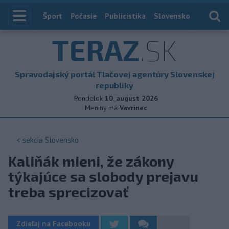
Index
Šport
Počasie
Publicistika
Slovensko
Zahranič
TERAZ
.SK
Spravodajský portál Tlačovej agentúry Slovenskej
republiky
Pondelok
10. august 2026
Meniny má
Vavrinec
< sekcia
Slovensko
Kaliňák mieni, že zákony
týkajúce sa slobody prejavu
treba sprecizovať
Zdieľaj na Facebooku