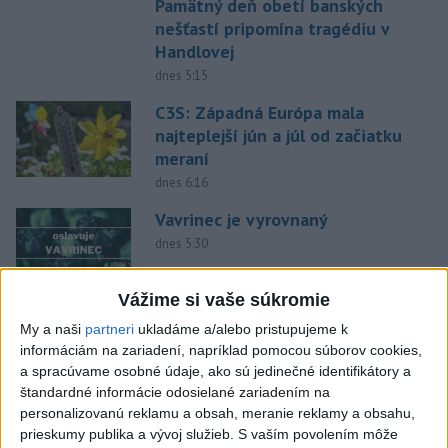
Pamätný deň obetí banských
nešťastí pripomína tragédiu v
Handlovej
dnes 5:15
C3S: Západná Európa mala
najteplejší jún a júl od začiatku
meraní
dnes 6:16
Vavrinec je vyrovnaný
dnes 5:30
Vážime si vaše súkromie
PREKVAPENIE POD DUBŇOM:
My a naši
partneri
ukladáme a/alebo pristupujeme k
Skalica vezie zo Žiliny všetky
informáciám na zariadení, napríklad pomocou súborov cookies,
body
a spracúvame osobné údaje, ako sú jedinečné identifikátory a
aktualizované
včera 19:00
,
včera 20:10
štandardné informácie odosielané zariadením na
personalizovanú reklamu a obsah, meranie reklamy a obsahu,
Práve teraz
prieskumy publika a vývoj služieb.
S vaším povolením môže