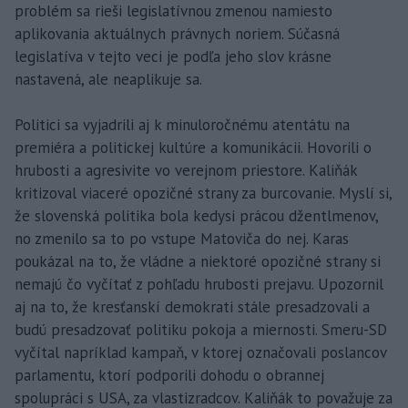
problém sa rieši legislatívnou zmenou namiesto
aplikovania aktuálnych právnych noriem. Súčasná
legislatíva v tejto veci je podľa jeho slov krásne
nastavená, ale neaplikuje sa.
Politici sa vyjadrili aj k minuloročnému atentátu na
premiéra a politickej kultúre a komunikácii. Hovorili o
hrubosti a agresivite vo verejnom priestore. Kaliňák
kritizoval viaceré opozičné strany za burcovanie. Myslí si,
že slovenská politika bola kedysi prácou džentlmenov,
no zmenilo sa to po vstupe Matoviča do nej. Karas
poukázal na to, že vládne a niektoré opozičné strany si
nemajú čo vyčítať z pohľadu hrubosti prejavu. Upozornil
aj na to, že kresťanskí demokrati stále presadzovali a
budú presadzovať politiku pokoja a miernosti. Smeru-SD
vyčítal napríklad kampaň, v ktorej označovali poslancov
parlamentu, ktorí podporili dohodu o obrannej
spolupráci s USA, za vlastizradcov. Kaliňák to považuje za