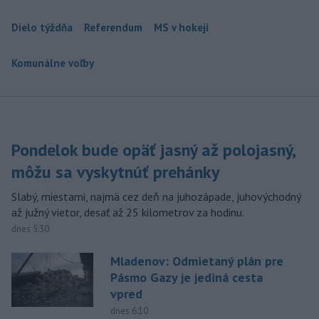
Dielo týždňa
Referendum
MS v hokeji
Komunálne voľby
Pondelok bude opäť jasný až polojasný,
môžu sa vyskytnúť prehánky
Slabý, miestami, najmä cez deň na juhozápade, juhovýchodný
až južný vietor, desať až 25 kilometrov za hodinu.
dnes 5:30
Mladenov: Odmietaný plán pre
Pásmo Gazy je jediná cesta
vpred
dnes 6:10