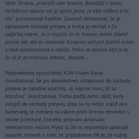
idem 70-tkou, prekročil som hranice. Bohužiaľ, v tomto
verbálnom zákone nie je úplne jasné, čo ešte môžem a čo
nie,“
poznamenal Kaliňák. Zároveň deklaroval, že je
zástancom slobody prejavu a treba ju nechať v čo
najširšej miere. „
Ja si myslím, že tú hranicu máme hľadať
presne tak, ako to stanovuje Európsky súd pre ľudské práva
v časti podnecovania k násiliu. Práve tá násilná časť je to,
čo už je za hranicou zákona,
“ doplnil.
Podpredseda opozičného KDH Viliam Karas
skonštatoval, že pri akomkoľvek vstupovaní do slobody
prejavu je zásadne opatrný. „
Aj napriek tomu, že sa
zneužíva,
“ skonštatoval. Treba podľa neho vážiť, kedy
vstúpiť do slobody prejavu, lebo sa to môže vrátiť ako
bumerang. Je zvedavý na zákon proti šíreniu nenávisti v
online priestore, ktorého prípravu avizovalo
ministerstvo vnútra. Myslí si, že to nepomôže upokojiť
napätie. Hovoril o tom, že problémom SR je, že každý